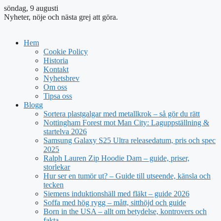
söndag, 9 augusti
Nyheter, nöje och nästa grej att göra.
Hem
Cookie Policy
Historia
Kontakt
Nyhetsbrev
Om oss
Tipsa oss
Blogg
Sortera plastgalgar med metallkrok – så gör du rätt
Nottingham Forest mot Man City: Laguppställning &
startelva 2026
Samsung Galaxy S25 Ultra releasedatum, pris och spec
2025
Ralph Lauren Zip Hoodie Dam – guide, priser,
storlekar
Hur ser en tumör ut? – Guide till utseende, känsla och
tecken
Siemens induktionshäll med fläkt – guide 2026
Soffa med hög rygg – mått, sitthöjd och guide
Born in the USA – allt om betydelse, kontrovers och
fakta