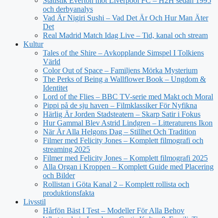
Statistik Everton mot Liverpool FC – H2H sedan 1995
och derbyanalys
Vad Är Nigiri Sushi – Vad Det Är Och Hur Man Äter
Det
Real Madrid Match Idag Live – Tid, kanal och stream
Kultur
Tales of the Shire – Avkopplande Simspel I Tolkiens
Värld
Color Out of Space – Familjens Mörka Mysterium
The Perks of Being a Wallflower Book – Ungdom &
Identitet
Lord of the Flies – BBC TV-serie med Makt och Moral
Pippi på de sju haven – Filmklassiker För Nyfikna
Härlig Är Jorden Stadsteatern – Skarp Satir i Fokus
Hur Gammal Blev Astrid Lindgren – Litteraturens Ikon
När Är Alla Helgons Dag – Stillhet Och Tradition
Filmer med Felicity Jones – Komplett filmografi och
streaming 2025
Filmer med Felicity Jones – Komplett filmografi 2025
Alla Organ i Kroppen – Komplett Guide med Placering
och Bilder
Rollistan i Göta Kanal 2 – Komplett rollista och
produktionsfakta
Livsstil
Hårfön Bäst I Test – Modeller För Alla Behov