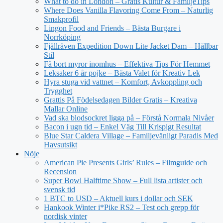
What to do in London – Gratis Kultur & FamiljeTips
Where Does Vanilla Flavoring Come From – Naturlig
Smakprofil
Lingon Food and Friends – Bästa Burgare i
Norrköping
Fjällräven Expedition Down Lite Jacket Dam – Hållbar
Stil
Få bort myror inomhus – Effektiva Tips För Hemmet
Leksaker 6 år pojke – Bästa Valet för Kreativ Lek
Hyra stuga vid vattnet – Komfort, Avkoppling och
Trygghet
Grattis På Födelsedagen Bilder Gratis – Kreativa
Mallar Online
Vad ska blodsockret ligga på – Förstå Normala Nivåer
Bacon i ugn tid – Enkel Väg Till Krispigt Resultat
Blue Star Caldera Village – Familjevänligt Paradis Med
Havsutsikt
Nöje
American Pie Presents Girls’ Rules – Filmguide och
Recension
Super Bowl Halftime Show – Full lista artister och
svensk tid
1 BTC to USD – Aktuell kurs i dollar och SEK
Hankook Winter i*Pike RS2 – Test och grepp för
nordisk vinter