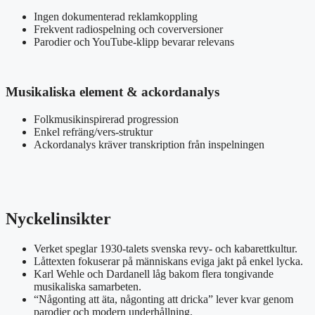
Ingen dokumenterad reklamkoppling
Frekvent radiospelning och coverversioner
Parodier och YouTube-klipp bevarar relevans
Musikaliska element & ackordanalys
Folkmusikinspirerad progression
Enkel refräng/vers-struktur
Ackordanalys kräver transkription från inspelningen
Nyckelinsikter
Verket speglar 1930-talets svenska revy- och kabarettkultur.
Låttexten fokuserar på människans eviga jakt på enkel lycka.
Karl Wehle och Dardanell låg bakom flera tongivande
musikaliska samarbeten.
“Någonting att äta, någonting att dricka” lever kvar genom
parodier och modern underhållning.