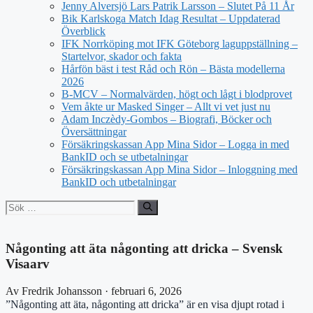
Jenny Alversjö Lars Patrik Larsson – Slutet På 11 År
Bik Karlskoga Match Idag Resultat – Uppdaterad
Överblick
IFK Norrköping mot IFK Göteborg laguppställning –
Startelvor, skador och fakta
Hårfön bäst i test Råd och Rön – Bästa modellerna
2026
B-MCV – Normalvärden, högt och lågt i blodprovet
Vem åkte ur Masked Singer – Allt vi vet just nu
Adam Inczèdy-Gombos – Biografi, Böcker och
Översättningar
Försäkringskassan App Mina Sidor – Logga in med
BankID och se utbetalningar
Försäkringskassan App Mina Sidor – Inloggning med
BankID och utbetalningar
Sök
efter:
Någonting att äta någonting att dricka – Svensk
Visaarv
Av Fredrik Johansson · februari 6, 2026
”Någonting att äta, någonting att dricka” är en visa djupt rotad i