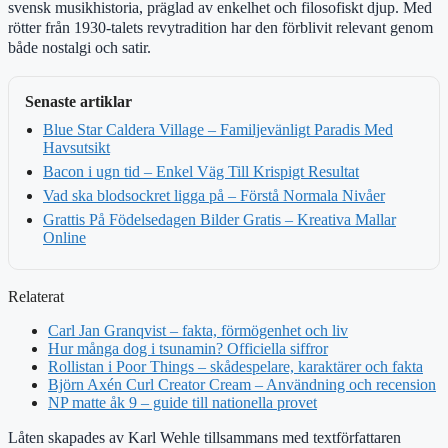
svensk musikhistoria, präglad av enkelhet och filosofiskt djup. Med
rötter från 1930-talets revytradition har den förblivit relevant genom
både nostalgi och satir.
Senaste artiklar
Blue Star Caldera Village – Familjevänligt Paradis Med
Havsutsikt
Bacon i ugn tid – Enkel Väg Till Krispigt Resultat
Vad ska blodsockret ligga på – Förstå Normala Nivåer
Grattis På Födelsedagen Bilder Gratis – Kreativa Mallar
Online
Relaterat
Carl Jan Granqvist – fakta, förmögenhet och liv
Hur många dog i tsunamin? Officiella siffror
Rollistan i Poor Things – skådespelare, karaktärer och fakta
Björn Axén Curl Creator Cream – Användning och recension
NP matte åk 9 – guide till nationella provet
Låten skapades av Karl Wehle tillsammans med textförfattaren