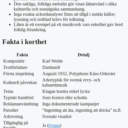
Den sakliga, folkliga melodin gör visan lättanvänd i olika
kulturella och nostalgiska sammanhang.
Inga exakta ackordanalyser finns att tillgå i nutida källor;
lyssning och notblad krävs för tolkning.
Låten är ett exempel på ett musikverk vars enkelhet gav bred
folklig förankring.
Fakta i korthet
Fakta
Detalj
Kompositör
Karl Wehle
Textförfattare
Dardanell
Första inspelning
Augusti 1932, Polyphons Kino-Orkester
Arketypisk för svensk revy- och
Kulturell påverkan
kabarettmusik
Tema
Klagan kontra enkel lycka
Typiskt framförd
Som foxtrot eller schottis
Reklamanvändning
Inga dokumenterade kampanjer
Parodier
“Ingenting att äta, ingenting att dricka” m.fl.
Arkivering
Svenskt visarkiv
Tillgänglig på
Ja (
lyssna
)
Spotify