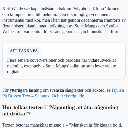
Karl Wehle var kapellmästaren bakom Polyphons Kino-Orkester
och kompositören till melodin. Den ursprungliga versionen är
instrumental med kör, men låten har genom decennierna framförts av
flera artister, bland annat i tolkningar av Sune Mangs och Svullo.
Wehles roll var central för visans genomslag och musikalisk form.
ATT TÄNKA PÅ
Flera senare coverversioner och parodier har vidareutvecklat
melodin, exempelvis Sune Mangs’ tolkning som lever vidare
digitalt.
För ytterligare läsning om svenska sångtexter och ackord, se
Hjulen
På Bussen Text – Sångtext Och Ackordguide
.
Hur tolkas texten i ”Någonting att äta, någonting
att dricka”?
Texten betonar mänskligt missnöje – ”Mänskan är för klagan böjd,