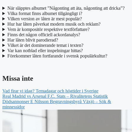
När släpptes albumet ”Någonting att äta, någonting att dricka”?
Vilka format finns albumet tillgängligt i?
Vilken version av låten är mest populär?
Hur har låten påverkat modern musik och reklam?
Vem är kompositör respektive textförfattare?
Finns det någon officiell ackordanalys?
Har låten blivit parodierad?
Vilket är det dominerande temat i texten?
Var kan notblad eller inspelningar hittas?
Förekommer låten fortfarande i svensk populärkultur?
Missa inte
Vad firar vi idag? Temadagar och högtider i Sverige
Real Madrid vs Arsenal F.C. Stats – Rivalitetens Statistik
Dödsannonser E Nilsson Begravningsbyrå Växjö – Sök &
minnessidor