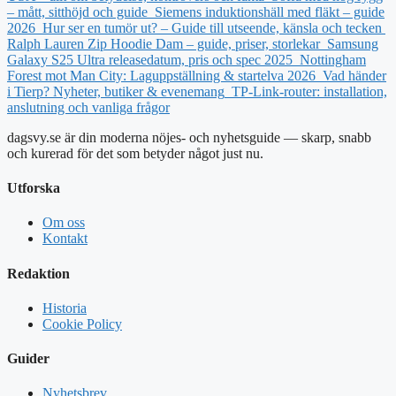
– mått, sitthöjd och guide
Siemens induktionshäll med fläkt – guide
2026
Hur ser en tumör ut? – Guide till utseende, känsla och tecken
Ralph Lauren Zip Hoodie Dam – guide, priser, storlekar
Samsung
Galaxy S25 Ultra releasedatum, pris och spec 2025
Nottingham
Forest mot Man City: Laguppställning & startelva 2026
Vad händer
i Tierp? Nyheter, butiker & evenemang
TP-Link-router: installation,
anslutning och vanliga frågor
dagsvy.se är din moderna nöjes- och nyhetsguide — skarp, snabb
och kurerad för det som betyder något just nu.
Utforska
Om oss
Kontakt
Redaktion
Historia
Cookie Policy
Guider
Nyhetsbrev