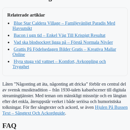
Relaterade artiklar
Blue Star Caldera Village – Familjevänligt Paradis Med
Havsutsikt
Bacon i ugn tid – Enkel Väg Till Krispigt Resultat
Vad ska blodsockret ligga på – Förstå Normala Nivåer
Grattis På Födelsedagen Bilder Gratis – Kreativa Mallar
Online
Hyra stuga vid vattnet – Komfort, Avkoppling och
Trygghet
Låten ”Någonting att äta, någonting att dricka” förblir en central del
av svensk musiktradition – från 1930-talets kabaréscener till digitala
streamingtjänster. Med teman om mänskligt missnöje och en längtan
efter det enkla, återuppstår verket i både seriösa och humoristiska
tolkningar. För fler sångtexter och ackord, se även
Hjulen På Bussen
Text – Sångtext Och Ackordguide
.
FAQ