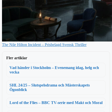
The Nile Hilton Incident – Prisbelagd Svensk Thriller
Fler artiklar
Vad händer i Stockholm – Evenemang idag, helg och
vecka
SHL 24/25 – Slutspelsdrama och Mästerskapets
Ögonblick
Lord of the Flies – BBC TV-serie med Makt och Moral