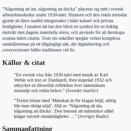
”Någonting att äta, någonting att dricka” placerar sig mitt i svensk
arbetarklasskultur under 1930-talet. Humorn och den enkla melodin
gjorde att låten snabbt integrerades i både kabaré och privata
festligheter. I modern tid har den blivit en symbol för en folklig
motvikt mot dagens materiella stress, och används för att återskapa
svunna tiders charm. Trots sin enkelhet speglar verket komplexa
samhällsteman på ett tillgängligt sätt, där digitalisering och
coverversioner håller traditionen vid liv.
Källor & citat
”En svensk visa från 1930-talet med musik av Karl
Wehle och text av Dardanell, först inspelad 1932 och
uttrycker en filosofisk reflektion över människans
missnöje och enkla behov.” (
Svenskt visarkiv
)
”Texten börjar med ’Mänskan är för klagan böjd, aldrig
blir man riktigt nöjd’, följt av ’Någonting att äta,
någonting att dricka’. Den betonar att människor alltid
klagar oavsett omständigheter …” (
Sveriges Radio
)
Sammanfattning