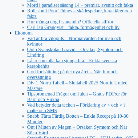
Mord i paradiset säsong 14 – premiär, avsnitt och fakta
Rollistan i Poor Things – skådespelare, karaktärer och
fakta
Hur många dog i tsunamin? Officiella siffror
Carl Jan Granqvist – fakta, förmögenhet och liv
Ekonomi
Vad är bra vilopuls – Normalvärden för män och
kvinnor
Ont i Svanskotan Gravid – Orsaker, Symtom och
Lindring
Låtar som alla kan sjunga bra – Enkla svenska
karaokehits
God fortsättning på det nya året – När, hur och
översättning
Div 1 Norra Tabell – Sluttabell 2025 Nordic United
Mästare
Tipspromenad Frågor om Julen – Gratis PDF:er för
Barn och Vuxna
Vad betyder detta tecken – Förklaring av < och > i
matte och SMS
Snabb Tårta Färdig Botten – Enkla Recept på 10-30
Minuter
Ont i Mitten av Magen – Orsaker, Symtom och När
Söka Vård