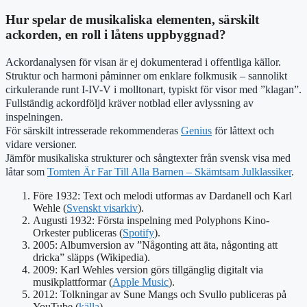
Hur spelar de musikaliska elementen, särskilt
ackorden, en roll i låtens uppbyggnad?
Ackordanalysen för visan är ej dokumenterad i offentliga källor.
Struktur och harmoni påminner om enklare folkmusik – sannolikt
cirkulerande runt I-IV-V i molltonart, typiskt för visor med ”klagan”.
Fullständig ackordföljd kräver notblad eller avlyssning av
inspelningen.
För särskilt intresserade rekommenderas
Genius
för låttext och
vidare versioner.
Jämför musikaliska strukturer och sångtexter från svensk visa med
låtar som
Tomten Är Far Till Alla Barnen – Skämtsam Julklassiker
.
Före 1932: Text och melodi utformas av Dardanell och Karl
Wehle (
Svenskt visarkiv
).
Augusti 1932: Första inspelning med Polyphons Kino-
Orkester publiceras (
Spotify
).
2005: Albumversion av ”Någonting att äta, någonting att
dricka” släpps (Wikipedia).
2009: Karl Wehles version görs tillgänglig digitalt via
musikplattformar (
Apple Music
).
2012: Tolkningar av Sune Mangs och Svullo publiceras på
YouTube (
källa
).