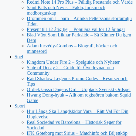
Redmi Note 14 Pro Plus – Pålitlig Prestanda och Värde
Saint Kitts och Nevis – Fakta, turism och
medborgarskap
Drömmen om 11 barn – Annika Petterssons storfamilj i
Tidan
Present till 12-årig tjej – Populära val för 12-åringar
Blad Växt Som Liknar Parkslide – Så Känner Du igen
Dem
Adam Inczèdy-Gombos – Biografi, böcker och
minnesord
Spel
Kingdom Under Fire 2 – Spelguide och Nyheter
State of Decay 2 – Guide för Överlevnad och
Community
Raid Shadow Legends Promo Codes – Resurser och
Tips
Ordlek Gissa Dagens Ord – Upptäck Svenskt Ordspel
Hwang Dong-hyuk – Allt om regissören bakom Squid
Game
Sport
Hur Långa Ska Längdskidor Vara – Rätt Val För Din
Upplevelse
Real Sociedad vs Barcelona – Historisk Seger för
Sociedad
IFK Göteborg mot Sirius – Matchinfo och Biljettköp