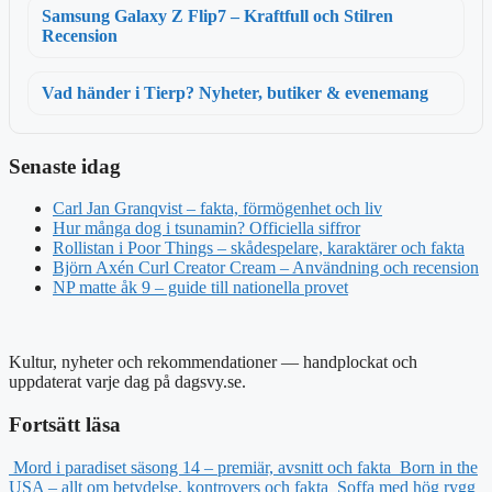
Samsung Galaxy Z Flip7 – Kraftfull och Stilren
Recension
Vad händer i Tierp? Nyheter, butiker & evenemang
Senaste idag
Carl Jan Granqvist – fakta, förmögenhet och liv
Hur många dog i tsunamin? Officiella siffror
Rollistan i Poor Things – skådespelare, karaktärer och fakta
Björn Axén Curl Creator Cream – Användning och recension
NP matte åk 9 – guide till nationella provet
Kultur, nyheter och rekommendationer — handplockat och
uppdaterat varje dag på dagsvy.se.
Fortsätt läsa
Mord i paradiset säsong 14 – premiär, avsnitt och fakta
Born in the
USA – allt om betydelse, kontrovers och fakta
Soffa med hög rygg