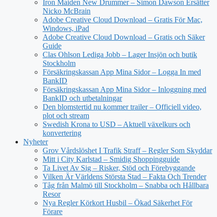
Iron Maiden New Drummer – Simon Dawson Ersätter
Nicko McBrain
Adobe Creative Cloud Download – Gratis För Mac,
Windows, iPad
Adobe Creative Cloud Download – Gratis och Säker
Guide
Clas Ohlson Lediga Jobb – Lager Insjön och butik
Stockholm
Försäkringskassan App Mina Sidor – Logga In med
BankID
Försäkringskassan App Mina Sidor – Inloggning med
BankID och utbetalningar
Den blomstertid nu kommer trailer – Officiell video,
plot och stream
Swedish Krona to USD – Aktuell växelkurs och
konvertering
Nyheter
Grov Vårdslöshet I Trafik Straff – Regler Som Skyddar
Mitt i City Karlstad – Smidig Shoppingguide
Ta Livet Av Sig – Risker, Stöd och Förebyggande
Vilken Är Världens Största Stad – Fakta Och Trender
Tåg från Malmö till Stockholm – Snabba och Hållbara
Resor
Nya Regler Körkort Husbil – Ökad Säkerhet För
Förare