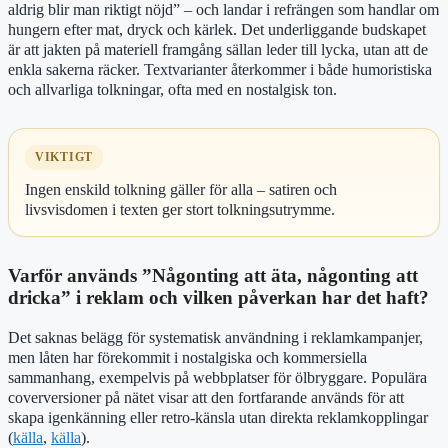
aldrig blir man riktigt nöjd” – och landar i refrängen som handlar om
hungern efter mat, dryck och kärlek. Det underliggande budskapet
är att jakten på materiell framgång sällan leder till lycka, utan att de
enkla sakerna räcker. Textvarianter återkommer i både humoristiska
och allvarliga tolkningar, ofta med en nostalgisk ton.
VIKTIGT
Ingen enskild tolkning gäller för alla – satiren och
livsvisdomen i texten ger stort tolkningsutrymme.
Varför används ”Någonting att äta, någonting att
dricka” i reklam och vilken påverkan har det haft?
Det saknas belägg för systematisk användning i reklamkampanjer,
men låten har förekommit i nostalgiska och kommersiella
sammanhang, exempelvis på webbplatser för ölbryggare. Populära
coverversioner på nätet visar att den fortfarande används för att
skapa igenkänning eller retro-känsla utan direkta reklamkopplingar
(
källa
,
källa
).