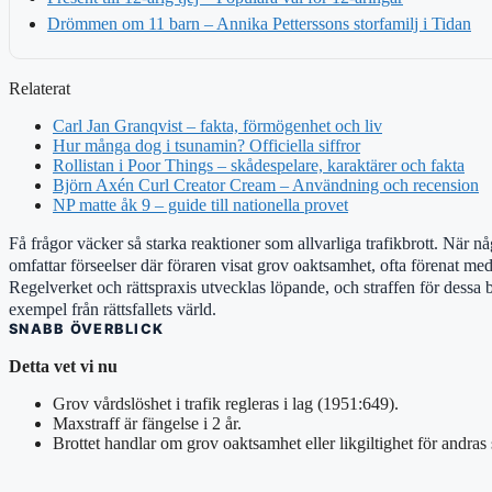
Drömmen om 11 barn – Annika Petterssons storfamilj i Tidan
Relaterat
Carl Jan Granqvist – fakta, förmögenhet och liv
Hur många dog i tsunamin? Officiella siffror
Rollistan i Poor Things – skådespelare, karaktärer och fakta
Björn Axén Curl Creator Cream – Användning och recension
NP matte åk 9 – guide till nationella provet
Få frågor väcker så starka reaktioner som allvarliga trafikbrott. När nå
omfattar förseelser där föraren visat grov oaktsamhet, ofta förenat me
Regelverket och rättspraxis utvecklas löpande, och straffen för dessa 
exempel från rättsfallets värld.
SNABB ÖVERBLICK
Detta vet vi nu
Grov vårdslöshet i trafik regleras i lag (1951:649).
Maxstraff är fängelse i 2 år.
Brottet handlar om grov oaktsamhet eller likgiltighet för andras 