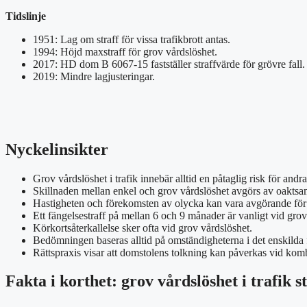
Tidslinje
1951: Lag om straff för vissa trafikbrott antas.
1994: Höjd maxstraff för grov vårdslöshet.
2017: HD dom B 6067-15 fastställer straffvärde för grövre fall.
2019: Mindre lagjusteringar.
Nyckelinsikter
Grov vårdslöshet i trafik innebär alltid en påtaglig risk för andr
Skillnaden mellan enkel och grov vårdslöshet avgörs av oaktsamh
Hastigheten och förekomsten av olycka kan vara avgörande för
Ett fängelsestraff på mellan 6 och 9 månader är vanligt vid grova
Körkortsåterkallelse sker ofta vid grov vårdslöshet.
Bedömningen baseras alltid på omständigheterna i det enskilda f
Rättspraxis visar att domstolens tolkning kan påverkas vid kombi
Fakta i korthet: grov vårdslöshet i trafik st