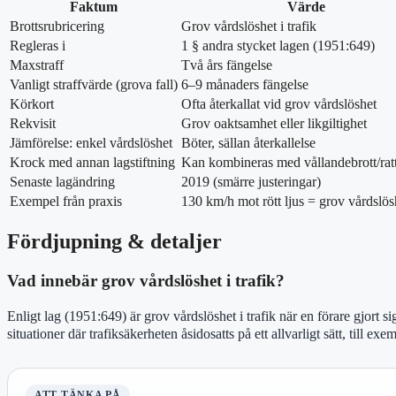
Faktum
Värde
Brottsrubricering
Grov vårdslöshet i trafik
Regleras i
1 § andra stycket lagen (1951:649)
Maxstraff
Två års fängelse
Vanligt straffvärde (grova fall)
6–9 månaders fängelse
Körkort
Ofta återkallat vid grov vårdslöshet
Rekvisit
Grov oaktsamhet eller likgiltighet
Jämförelse: enkel vårdslöshet
Böter, sällan återkallelse
Krock med annan lagstiftning
Kan kombineras med vållandebrott/ratt
Senaste lagändring
2019 (smärre justeringar)
Exempel från praxis
130 km/h mot rött ljus = grov vårdslös
Fördjupning & detaljer
Vad innebär grov vårdslöshet i trafik?
Enligt lag (1951:649) är grov vårdslöshet i trafik när en förare gjort s
situationer där trafiksäkerheten åsidosatts på ett allvarligt sätt, till ex
ATT TÄNKA PÅ