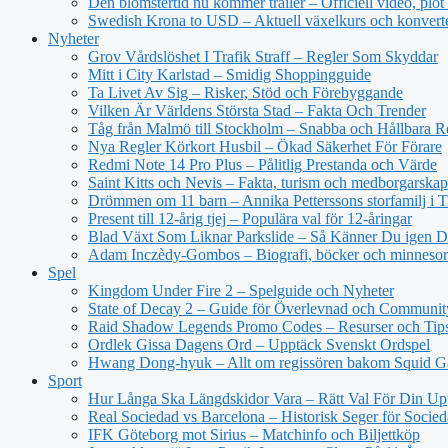
Den blomstertid nu kommer trailer – Officiell video, plot
Swedish Krona to USD – Aktuell växelkurs och konvert
Nyheter
Grov Vårdslöshet I Trafik Straff – Regler Som Skyddar
Mitt i City Karlstad – Smidig Shoppingguide
Ta Livet Av Sig – Risker, Stöd och Förebyggande
Vilken Är Världens Största Stad – Fakta Och Trender
Tåg från Malmö till Stockholm – Snabba och Hållbara R
Nya Regler Körkort Husbil – Ökad Säkerhet För Förare
Redmi Note 14 Pro Plus – Pålitlig Prestanda och Värde
Saint Kitts och Nevis – Fakta, turism och medborgarskap
Drömmen om 11 barn – Annika Petterssons storfamilj i T
Present till 12-årig tjej – Populära val för 12-åringar
Blad Växt Som Liknar Parkslide – Så Känner Du igen 
Adam Inczèdy-Gombos – Biografi, böcker och minneso
Spel
Kingdom Under Fire 2 – Spelguide och Nyheter
State of Decay 2 – Guide för Överlevnad och Communit
Raid Shadow Legends Promo Codes – Resurser och Tip
Ordlek Gissa Dagens Ord – Upptäck Svenskt Ordspel
Hwang Dong-hyuk – Allt om regissören bakom Squid 
Sport
Hur Långa Ska Längdskidor Vara – Rätt Val För Din Up
Real Sociedad vs Barcelona – Historisk Seger för Socie
IFK Göteborg mot Sirius – Matchinfo och Biljettköp