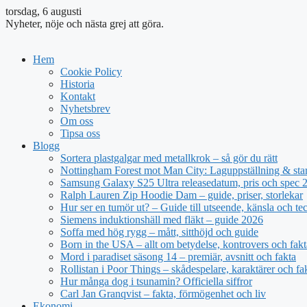
torsdag, 6 augusti
Nyheter, nöje och nästa grej att göra.
Hem
Cookie Policy
Historia
Kontakt
Nyhetsbrev
Om oss
Tipsa oss
Blogg
Sortera plastgalgar med metallkrok – så gör du rätt
Nottingham Forest mot Man City: Laguppställning & sta
Samsung Galaxy S25 Ultra releasedatum, pris och spec 
Ralph Lauren Zip Hoodie Dam – guide, priser, storlekar
Hur ser en tumör ut? – Guide till utseende, känsla och te
Siemens induktionshäll med fläkt – guide 2026
Soffa med hög rygg – mått, sitthöjd och guide
Born in the USA – allt om betydelse, kontrovers och fakt
Mord i paradiset säsong 14 – premiär, avsnitt och fakta
Rollistan i Poor Things – skådespelare, karaktärer och fa
Hur många dog i tsunamin? Officiella siffror
Carl Jan Granqvist – fakta, förmögenhet och liv
Ekonomi