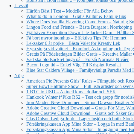
Rollistan i Göta Kanal 2 – Komplett rollista och produkt
Livsstil
Hårfön Bäst I Test – Modeller För Alla Behov
What to do in London – Gratis Kultur & FamiljeTips
Where Does Vanilla Flavoring Come From – Naturlig Sm
Lingon Food and Friends – Bästa Burgare i Norrköping
Fjällräven Expedition Down Lite Jacket Dam – Hållbar S
Få bort myror inomhus – Effektiva Tips För Hemmet
Leksaker 6 år pojke – Bästa Valet för Kreativ Lek
Hyra stuga vid vattnet – Komfort, Avkoppling och Trygg
Grattis På Födelsedagen Bilder Gratis – Kreativa Mallar
Vad ska blodsockret ligga på – Förstå Normala Nivåer
Bacon i ugn tid – Enkel Väg Till Krispigt Resultat
Blue Star Caldera Village – Familjevänligt Paradis Med 
Nöje
American Pie Presents Girls’ Rules – Filmguide och Rec
Super Bowl Halftime Show – Full lista artister och svens
1 BTC to USD – Aktuell kurs i dollar och SEK
Hankook Winter i*Pike RS2 – Test och grepp för nordisk
Iron Maiden New Drummer – Simon Dawson Ersätter N
Adobe Creative Cloud Download – Gratis För Mac, Win
Adobe Creative Cloud Download – Gratis och Säker Gu
Clas Ohlson Lediga Jobb – Lager Insjön och butik Stoc
Försäkringskassan App Mina Sidor – Logga In med Ba
Försäkringskassan App Mina Sidor – Inloggning med Ba