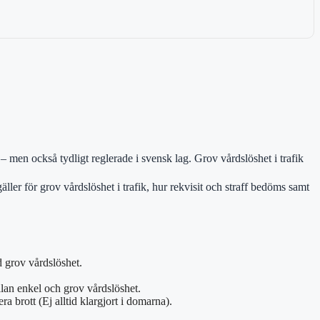
 – men också tydligt reglerade i svensk lag. Grov vårdslöshet i trafik
ler för grov vårdslöshet i trafik, hur rekvisit och straff bedöms samt
d grov vårdslöshet.
llan enkel och grov vårdslöshet.
a brott (Ej alltid klargjort i domarna).