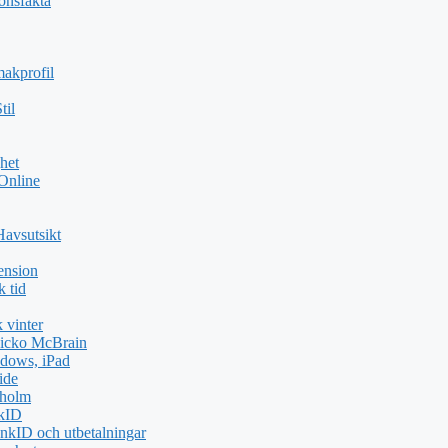
ionsfakta
akprofil
til
het
 Online
Havsutsikt
ension
k tid
 vinter
icko McBrain
dows, iPad
ide
kholm
nkID
nkID och utbetalningar