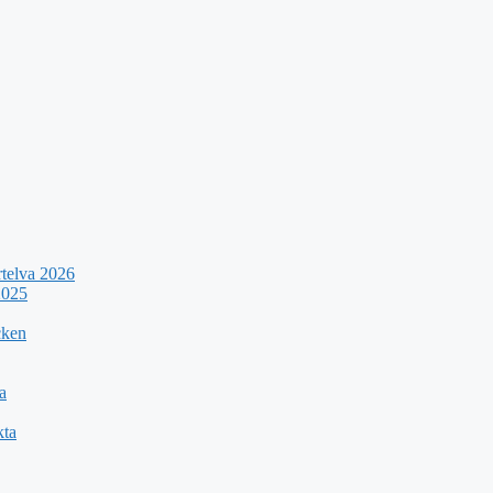
rtelva 2026
2025
cken
a
kta