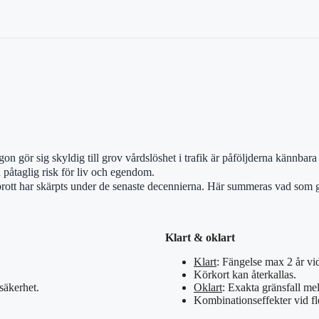
gon gör sig skyldig till grov vårdslöshet i trafik är påföljderna kännbara
d påtaglig risk för liv och egendom.
brott har skärpts under de senaste decennierna. Här summeras vad som gäl
Klart & oklart
Klart
: Fängelse max 2 år vi
Körkort kan återkallas.
säkerhet.
Oklart
: Exakta gränsfall me
Kombinationseffekter vid fler