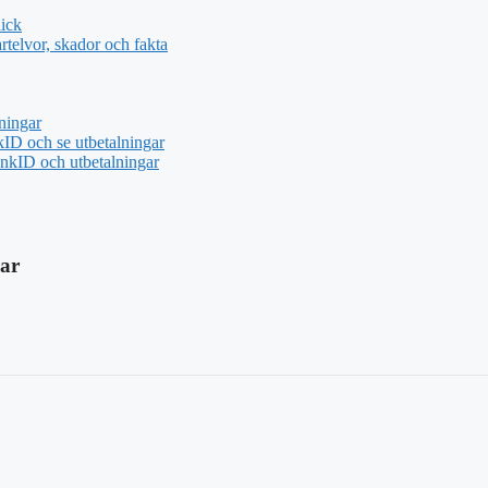
ick
telvor, skador och fakta
ningar
ID och se utbetalningar
nkID och utbetalningar
dar