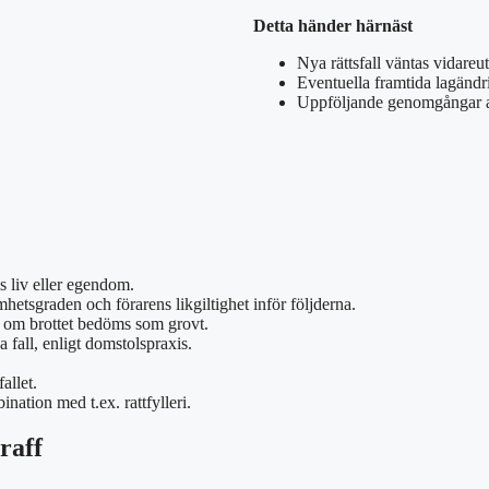
Detta händer härnäst
Nya rättsfall väntas vidareu
Eventuella framtida lagändri
Uppföljande genomgångar av 
as liv eller egendom.
etsgraden och förarens likgiltighet inför följderna.
 om brottet bedöms som grovt.
 fall, enligt domstolspraxis.
allet.
nation med t.ex. rattfylleri.
raff