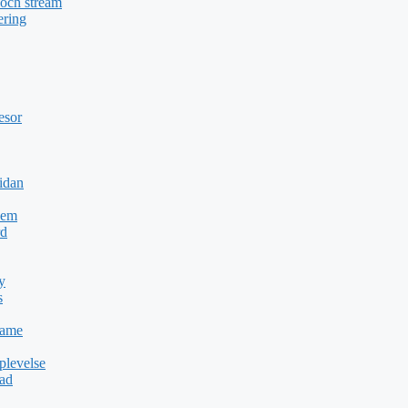
 och stream
ering
esor
idan
Dem
rd
y
s
Game
plevelse
dad