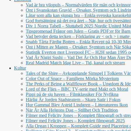
Vad är bra vilopuls – Normalvärden för män och kvinnor
Ont i Svanskotan Gravid – Orsaker, Symtom och Lindri
Låtar som alla kan sjunga bra – Enkla svenska karaokehi
God fortsättning på det nya året – När, hur och översättn
Div 1 Norra Tabell – Sluttabell 2025 Nordic United Mäs
Tipspromenad Frågor om Julen – Gratis PDF:er för Bar
Vad betyder detta tecken – Förklaring av < och > i matt
Snabb Tårta Färdig Botten – Enkla Recept på 10-30 Min
Ont i Mitten av Magen – Orsaker, Symtom och När Sök
Statistik Everton mot Liverpool FC – H2H sedan 1995 o
Vad Är Nigiri Sushi – Vad Det Är Och Hur Man Äter D
Real Madrid Match Idag Live – Tid, kanal och stream
Kultur
Tales of the Shire – Avkopplande Simspel I Tolkiens Vär
Color Out of Space – Familjens Mörka Mysterium
The Perks of Being a Wallflower Book – Ungdom & Iden
Lord of the Flies – BBC TV-serie med Makt och Moral
Pippi på de sju haven – Filmklassiker För Nyfikna
Härlig Är Jorden Stadsteatern – Skarp Satir i Fokus
Hur Gammal Blev Astrid Lindgren – Litteraturens Ikon
När Är Alla Helgons Dag – Stillhet Och Tradition
Filmer med Felicity Jones – Komplett filmografi och str
Filmer med Felicity Jones – Komplett filmografi 2025
Alla Organ i Kroppen – Komplett Guide med Placering o