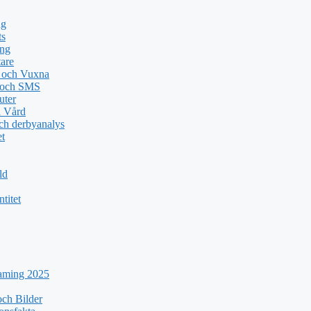
ng
ts
ing
tare
n och Vuxna
e och SMS
uter
a Vård
ch derbyanalys
et
ld
titet
eaming 2025
ch Bilder