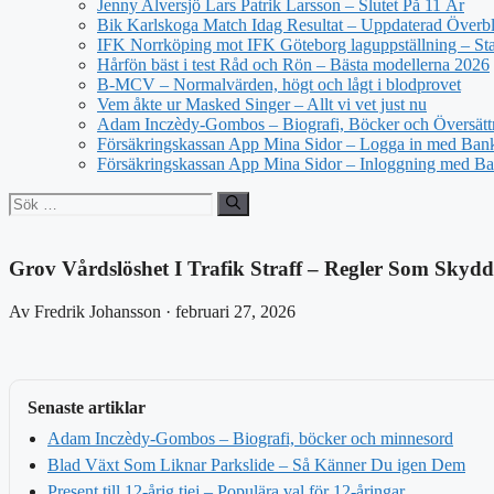
Jenny Alversjö Lars Patrik Larsson – Slutet På 11 År
Bik Karlskoga Match Idag Resultat – Uppdaterad Överbl
IFK Norrköping mot IFK Göteborg laguppställning – Star
Hårfön bäst i test Råd och Rön – Bästa modellerna 2026
B-MCV – Normalvärden, högt och lågt i blodprovet
Vem åkte ur Masked Singer – Allt vi vet just nu
Adam Inczèdy-Gombos – Biografi, Böcker och Översätt
Försäkringskassan App Mina Sidor – Logga in med Bank
Försäkringskassan App Mina Sidor – Inloggning med Ba
Sök
efter:
Grov Vårdslöshet I Trafik Straff – Regler Som Skyd
Av Fredrik Johansson · februari 27, 2026
Senaste artiklar
Adam Inczèdy-Gombos – Biografi, böcker och minnesord
Blad Växt Som Liknar Parkslide – Så Känner Du igen Dem
Present till 12-årig tjej – Populära val för 12-åringar