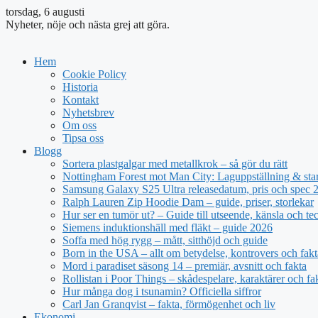
torsdag, 6 augusti
Nyheter, nöje och nästa grej att göra.
Hem
Cookie Policy
Historia
Kontakt
Nyhetsbrev
Om oss
Tipsa oss
Blogg
Sortera plastgalgar med metallkrok – så gör du rätt
Nottingham Forest mot Man City: Laguppställning & sta
Samsung Galaxy S25 Ultra releasedatum, pris och spec 
Ralph Lauren Zip Hoodie Dam – guide, priser, storlekar
Hur ser en tumör ut? – Guide till utseende, känsla och te
Siemens induktionshäll med fläkt – guide 2026
Soffa med hög rygg – mått, sitthöjd och guide
Born in the USA – allt om betydelse, kontrovers och fakt
Mord i paradiset säsong 14 – premiär, avsnitt och fakta
Rollistan i Poor Things – skådespelare, karaktärer och fa
Hur många dog i tsunamin? Officiella siffror
Carl Jan Granqvist – fakta, förmögenhet och liv
Ekonomi