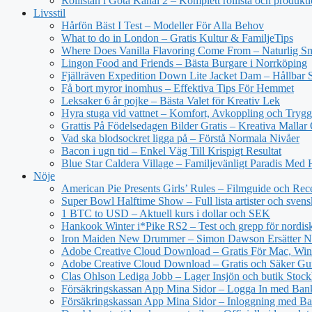
Rollistan i Göta Kanal 2 – Komplett rollista och produkt
Livsstil
Hårfön Bäst I Test – Modeller För Alla Behov
What to do in London – Gratis Kultur & FamiljeTips
Where Does Vanilla Flavoring Come From – Naturlig Sm
Lingon Food and Friends – Bästa Burgare i Norrköping
Fjällräven Expedition Down Lite Jacket Dam – Hållbar S
Få bort myror inomhus – Effektiva Tips För Hemmet
Leksaker 6 år pojke – Bästa Valet för Kreativ Lek
Hyra stuga vid vattnet – Komfort, Avkoppling och Trygg
Grattis På Födelsedagen Bilder Gratis – Kreativa Mallar
Vad ska blodsockret ligga på – Förstå Normala Nivåer
Bacon i ugn tid – Enkel Väg Till Krispigt Resultat
Blue Star Caldera Village – Familjevänligt Paradis Med 
Nöje
American Pie Presents Girls’ Rules – Filmguide och Rec
Super Bowl Halftime Show – Full lista artister och svens
1 BTC to USD – Aktuell kurs i dollar och SEK
Hankook Winter i*Pike RS2 – Test och grepp för nordisk
Iron Maiden New Drummer – Simon Dawson Ersätter N
Adobe Creative Cloud Download – Gratis För Mac, Win
Adobe Creative Cloud Download – Gratis och Säker Gu
Clas Ohlson Lediga Jobb – Lager Insjön och butik Stoc
Försäkringskassan App Mina Sidor – Logga In med Ba
Försäkringskassan App Mina Sidor – Inloggning med Ba