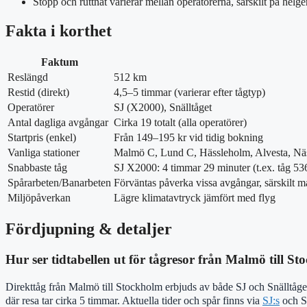
Stopp och ruttnät varierar mellan operatörerna, särskilt på helger
Fakta i korthet
Faktum
Reslängd
512 km
Restid (direkt)
4,5–5 timmar (varierar efter tågtyp)
Operatörer
SJ (X2000), Snälltåget
Antal dagliga avgångar
Cirka 19 totalt (alla operatörer)
Startpris (enkel)
Från 149–195 kr vid tidig bokning
Vanliga stationer
Malmö C, Lund C, Hässleholm, Alvesta, Näs
Snabbaste tåg
SJ X2000: 4 timmar 29 minuter (t.ex. tåg 53
Spårarbeten/Banarbeten
Förväntas påverka vissa avgångar, särskilt m
Miljöpåverkan
Lägre klimatavtryck jämfört med flyg
Fördjupning & detaljer
Hur ser tidtabellen ut för tågresor från Malmö till S
Direkttåg från Malmö till Stockholm erbjuds av både SJ och Snälltåget
där resa tar cirka 5 timmar. Aktuella tider och spår finns via
SJ:s
och Sn