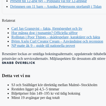
Present till 12-årig tjej – Populära val för 12-åringar
Drömmen om 11 barn – Annika Petterssons storfamilj i Tidan
Relaterat
Carl Jan Granqvist – fakta, förmögenhet och liv
Hur många dog i tsunamin? Officiella siffror
Rollistan i Poor Things – skådespelare, karaktärer och fakta
Björn Axén Curl Creator Cream – Användning och recension
NP matte åk 9 – guide till nationella provet
Resenärer lockas av smidiga bokningsalternativ, uppdaterade tidtabell
prisnivåer och servicealternativ. Miljöaspekten får dessutom allt störr
SNABB ÖVERBLICK
Detta vet vi nu
SJ och Snälltåget kör direkttåg mellan Malmö–Stockholm
Restiden ligger på 4,5–5 timmar
Biljettpriser från 149–195 kr vid tidig bokning
Minst 19 avgångar per dag totalt