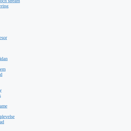
 och stream
ering
esor
idan
Dem
rd
y
s
Game
plevelse
dad