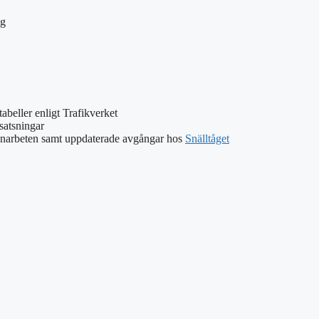
åg
dtabeller enligt Trafikverket
satsningar
narbeten samt uppdaterade avgångar hos
Snälltåget