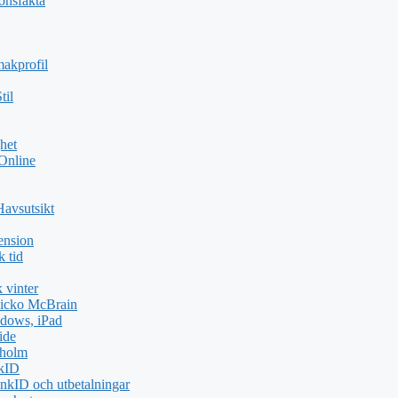
ionsfakta
akprofil
til
het
 Online
Havsutsikt
ension
k tid
 vinter
icko McBrain
dows, iPad
ide
kholm
nkID
nkID och utbetalningar