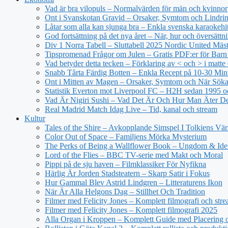
Vad är bra vilopuls – Normalvärden för män och kvinnor
Ont i Svanskotan Gravid – Orsaker, Symtom och Lindri
Låtar som alla kan sjunga bra – Enkla svenska karaokehi
God fortsättning på det nya året – När, hur och översättn
Div 1 Norra Tabell – Sluttabell 2025 Nordic United Mäs
Tipspromenad Frågor om Julen – Gratis PDF:er för Bar
Vad betyder detta tecken – Förklaring av < och > i matt
Snabb Tårta Färdig Botten – Enkla Recept på 10-30 Min
Ont i Mitten av Magen – Orsaker, Symtom och När Sök
Statistik Everton mot Liverpool FC – H2H sedan 1995 o
Vad Är Nigiri Sushi – Vad Det Är Och Hur Man Äter D
Real Madrid Match Idag Live – Tid, kanal och stream
Kultur
Tales of the Shire – Avkopplande Simspel I Tolkiens Vär
Color Out of Space – Familjens Mörka Mysterium
The Perks of Being a Wallflower Book – Ungdom & Iden
Lord of the Flies – BBC TV-serie med Makt och Moral
Pippi på de sju haven – Filmklassiker För Nyfikna
Härlig Är Jorden Stadsteatern – Skarp Satir i Fokus
Hur Gammal Blev Astrid Lindgren – Litteraturens Ikon
När Är Alla Helgons Dag – Stillhet Och Tradition
Filmer med Felicity Jones – Komplett filmografi och str
Filmer med Felicity Jones – Komplett filmografi 2025
Alla Organ i Kroppen – Komplett Guide med Placering o