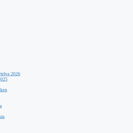
rtelva 2026
2025
cken
a
kta