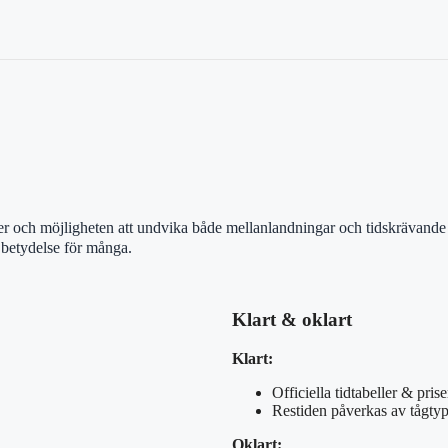
er och möjligheten att undvika både mellanlandningar och tidskrävande sä
e betydelse för många.
Klart & oklart
Klart:
Officiella tidtabeller & pris
Restiden påverkas av tågty
Oklart: