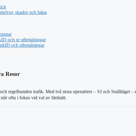
ick
telvor, skador och fakta
ningar
ID och se utbetalningar
nkID och utbetalningar
ra Resor
och regelbunden trafik. Med två stora operatörer – SJ och Snälltåget – 
år ofta i fokus vid val av färdsätt.