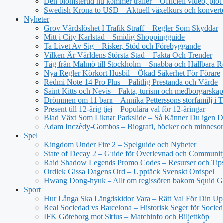
Den blomstertid nu kommer trailer – Officiell video, plot
Swedish Krona to USD – Aktuell växelkurs och konvert
Nyheter
Grov Vårdslöshet I Trafik Straff – Regler Som Skyddar
Mitt i City Karlstad – Smidig Shoppingguide
Ta Livet Av Sig – Risker, Stöd och Förebyggande
Vilken Är Världens Största Stad – Fakta Och Trender
Tåg från Malmö till Stockholm – Snabba och Hållbara R
Nya Regler Körkort Husbil – Ökad Säkerhet För Förare
Redmi Note 14 Pro Plus – Pålitlig Prestanda och Värde
Saint Kitts och Nevis – Fakta, turism och medborgarskap
Drömmen om 11 barn – Annika Petterssons storfamilj i T
Present till 12-årig tjej – Populära val för 12-åringar
Blad Växt Som Liknar Parkslide – Så Känner Du igen 
Adam Inczèdy-Gombos – Biografi, böcker och minneso
Spel
Kingdom Under Fire 2 – Spelguide och Nyheter
State of Decay 2 – Guide för Överlevnad och Communit
Raid Shadow Legends Promo Codes – Resurser och Tip
Ordlek Gissa Dagens Ord – Upptäck Svenskt Ordspel
Hwang Dong-hyuk – Allt om regissören bakom Squid 
Sport
Hur Långa Ska Längdskidor Vara – Rätt Val För Din Up
Real Sociedad vs Barcelona – Historisk Seger för Socie
IFK Göteborg mot Sirius – Matchinfo och Biljettköp