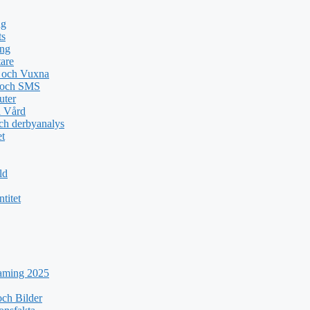
ng
ts
ing
tare
n och Vuxna
e och SMS
uter
a Vård
ch derbyanalys
et
ld
titet
eaming 2025
ch Bilder