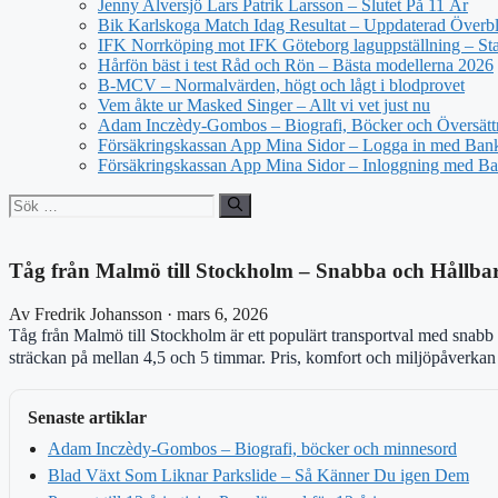
Jenny Alversjö Lars Patrik Larsson – Slutet På 11 År
Bik Karlskoga Match Idag Resultat – Uppdaterad Överbl
IFK Norrköping mot IFK Göteborg laguppställning – Star
Hårfön bäst i test Råd och Rön – Bästa modellerna 2026
B-MCV – Normalvärden, högt och lågt i blodprovet
Vem åkte ur Masked Singer – Allt vi vet just nu
Adam Inczèdy-Gombos – Biografi, Böcker och Översätt
Försäkringskassan App Mina Sidor – Logga in med Bank
Försäkringskassan App Mina Sidor – Inloggning med Ba
Sök
efter:
Tåg från Malmö till Stockholm – Snabba och Hållba
Av Fredrik Johansson · mars 6, 2026
Tåg från Malmö till Stockholm är ett populärt transportval med snabb 
sträckan på mellan 4,5 och 5 timmar. Pris, komfort och miljöpåverkan st
Senaste artiklar
Adam Inczèdy-Gombos – Biografi, böcker och minnesord
Blad Växt Som Liknar Parkslide – Så Känner Du igen Dem