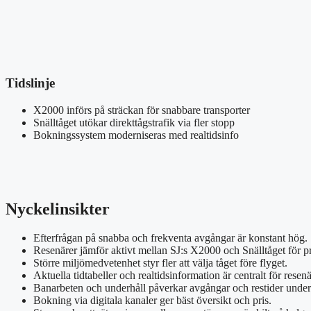
Tidslinje
X2000 införs på sträckan för snabbare transporter
Snälltåget utökar direkttågstrafik via fler stopp
Bokningssystem moderniseras med realtidsinfo
Nyckelinsikter
Efterfrågan på snabba och frekventa avgångar är konstant hög.
Resenärer jämför aktivt mellan SJ:s X2000 och Snälltåget för pr
Större miljömedvetenhet styr fler att välja tåget före flyget.
Aktuella tidtabeller och realtidsinformation är centralt för resen
Banarbeten och underhåll påverkar avgångar och restider under 
Bokning via digitala kanaler ger bäst översikt och pris.