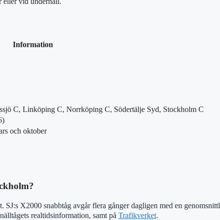
 eller vid underhåll.
Information
sjö C, Linköping C, Norrköping C, Södertälje Syd, Stockholm C
6)
ars och oktober
tockholm?
. SJ:s X2000 snabbtåg avgår flera gånger dagligen med en genomsnittlig
älltågets realtidsinformation, samt på
Trafikverket
.