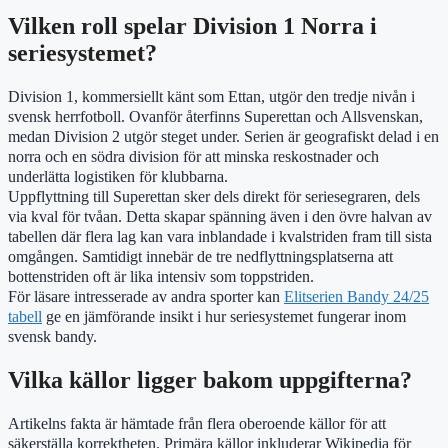
Vilken roll spelar Division 1 Norra i
seriesystemet?
Division 1, kommersiellt känt som Ettan, utgör den tredje nivån i
svensk herrfotboll. Ovanför återfinns Superettan och Allsvenskan,
medan Division 2 utgör steget under. Serien är geografiskt delad i en
norra och en södra division för att minska reskostnader och
underlätta logistiken för klubbarna.
Uppflyttning till Superettan sker dels direkt för seriesegraren, dels
via kval för tvåan. Detta skapar spänning även i den övre halvan av
tabellen där flera lag kan vara inblandade i kvalstriden fram till sista
omgången. Samtidigt innebär de tre nedflyttningsplatserna att
bottenstriden oft är lika intensiv som toppstriden.
För läsare intresserade av andra sporter kan
Elitserien Bandy 24/25
tabell
ge en jämförande insikt i hur seriesystemet fungerar inom
svensk bandy.
Vilka källor ligger bakom uppgifterna?
Artikelns fakta är hämtade från flera oberoende källor för att
säkerställa korrektheten. Primära källor inkluderar Wikipedia för