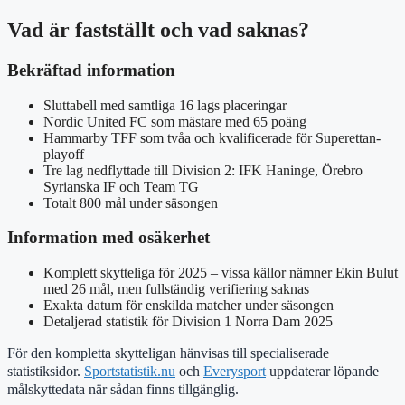
Vad är fastställt och vad saknas?
Bekräftad information
Sluttabell med samtliga 16 lags placeringar
Nordic United FC som mästare med 65 poäng
Hammarby TFF som tvåa och kvalificerade för Superettan-
playoff
Tre lag nedflyttade till Division 2: IFK Haninge, Örebro
Syrianska IF och Team TG
Totalt 800 mål under säsongen
Information med osäkerhet
Komplett skytteliga för 2025 – vissa källor nämner Ekin Bulut
med 26 mål, men fullständig verifiering saknas
Exakta datum för enskilda matcher under säsongen
Detaljerad statistik för Division 1 Norra Dam 2025
För den kompletta skytteligan hänvisas till specialiserade
statistiksidor.
Sportstatistik.nu
och
Everysport
uppdaterar löpande
målskyttedata när sådan finns tillgänglig.