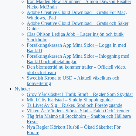
Iron Maiden New Drummer – Simon Dawson Ersätter
Nicko McBrain
Adobe Creative Cloud Download – Gratis För Mac,
Windows, iPad
Adobe Creative Cloud Download – Gratis och Säker
Guide
Clas Ohlson Lediga Jobb – Lager Insjön och butik
Stockholm
Försäkringskassan App Mina Sidor – Logga In med
BankID
Försäkringskassan App Mina Sidor – Inloggning med
BankID och utbetalningar
Den blomstertid nu kommer trailer – Officiell video,
plot och stream
Swedish Krona to USD – Aktuell växelkurs och
konvertering
Nyheter
Grov Vårdslöshet I Trafik Straff – Regler Som Skyddar
Mitt i City Karlstad – Smidig Shoppingguide
Ta Livet Av Sig – Risker, Stöd och Förebyggande
Vilken Är Världens Största Stad – Fakta Och Trender
Tåg från Malmö till Stockholm – Snabba och Hållbara
Resor
Nya Regler Körkort Husbil – Ökad Säkerhet För
Förare