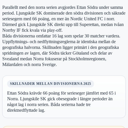
Parallellt med den norra serien avgjordes Ettan Södra under samma
period. Ljungskile SK dominerade den södra divisionen och säkrade
seriesegern med 66 poäng, en mer än Nordic United FC i norr.
Därmed gick Ljungskile SK direkt upp till Superettan, medan tvåan
Norrby IF fick kvala via play-off.
Båda divisionerna omfattar 16 lag som spelar 30 matcher vardera.
Uppflyttnings- och nedflyttningsreglerna är identiska mellan de
geografiska halvorna. Skillnaden ligger primärt i den geografiska
spridningen av lagen, där Södra täcker Götaland och delar av
Svealand medan Norra fokuserar på Stockholmsregionen,
Mälardalen och norra Sverige.
SKILLNADER MELLAN DIVISIONERNA 2025
Ettan Södra krävde 66 poäng för serieseger jämfört med 65 i
Norra. Ljungskile SK gick obesegrade i längre perioder än
något lag i norra serien. Båda serierna hade tre
direktnedflyttade lag.