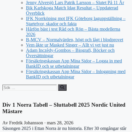
Jenny Alversjö Lars Patrik Larsson – Slutet På 11 År
Bik Karlskoga Match Idag Resultat – Uppdaterad
Överblick
IFK Norrköping mot IFK Göteborg laguppställning –
Startelvor, skador och fakta
Hårfön bäst i test Råd och Rön – Bästa modellerna
2026
B-MCV – Normalvärden, högt och lågt i blodprovet
Vem åkte ur Masked Singer – Allt vi vet just nu
Adam Inczèdy-Gombos – Biografi, Böcker och
Översättningar
Försäkringskassan App Mina Sidor – Logga in med
BankID och se utbetalningar
Försäkringskassan App Mina Sidor – Inloggning med
BankID och utbetalningar
Sök
efter:
Div 1 Norra Tabell – Sluttabell 2025 Nordic United
Mästare
Av Fredrik Johansson · mars 28, 2026
Säsongen 2025 i Ettan Norra är nu historia. Efter 30 omgångar står