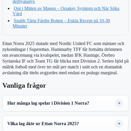
derbyanalys
Ont i Mitten av Magen – Orsaker, Symtom och När Söka
Vård
Snabb Tårta Färdig Botten – Enkla Recept på 10-30
Minuter
Ettan Norra 2025 slutade med Nordic United FC som mästare och
nykomlingar i Superettan. Hammarby TFF får fortsätta drömmen
om avancemang via kvalspelet, medan IFK Haninge, Örebro
Syrianska IF och Team TG får blicka mot Division 2. Serien bjöd på
målrik fotboll med över tre mål per match i snitt och en dramatisk
avslutning där titeln avgjordes med endast en poängs marginal.
Vanliga frågor
Hur många lag spelar i Division 1 Norra?
Vilka lag åkte ur Ettan Norra 2025?