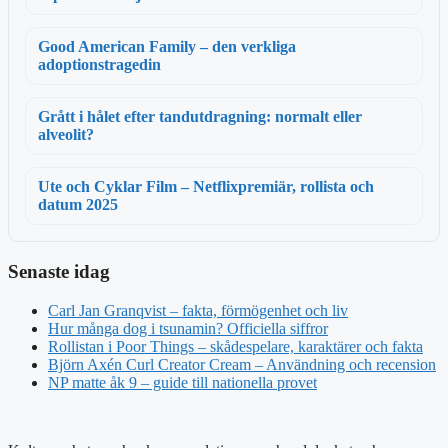
Good American Family – den verkliga
adoptionstragedin
Grått i hålet efter tandutdragning: normalt eller
alveolit?
Ute och Cyklar Film – Netflixpremiär, rollista och
datum 2025
Senaste idag
Carl Jan Granqvist – fakta, förmögenhet och liv
Hur många dog i tsunamin? Officiella siffror
Rollistan i Poor Things – skådespelare, karaktärer och fakta
Björn Axén Curl Creator Cream – Användning och recension
NP matte åk 9 – guide till nationella provet