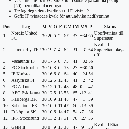
Vasalunds IF och FC Stockholm slutade på samma poäng
(56) men olika placeringar
Tre lag degraderades direkt till Division 2
Gefle IF tvingades kvala för att undvika nedflyttning
Pos
Lag
M
V
O
F
GM
IM
MS
P
Status
Nordic United
Uppflyttning till
1
30
20
5
5
67
33
+34
65
FC
Superettan
Kval till
2
Hammarby TFF
30
19
7
4
62
31
+31
64
Superettan play-
off
3
Vasalunds IF
30
17
5
8
73
41
+32
56
4
FC Stockholm
30
16
8
6
53
23
+30
56
5
IF Karlstad
30
16
6
8
64
40
+24
54
6
Assyriska FF
30
12
6
12
43
41
+2
42
7
FC Arlanda
30
12
6
12
48
48
0
42
8
AFC Eskilstuna
30
12
5
13
53
65
-12
41
9
Karlbergs BK
30
10
9
11
48
47
+1
39
10
Sollentuna FK
30
10
9
11
47
60
-13
39
11
Enköping SK
30
10
6
14
47
54
-7
36
12
IFK Stocksund
30
11
2
17
51
78
-27
35
Kval till Ettan
13
Gefle IF
30
8
9
13
38
47
-9
33