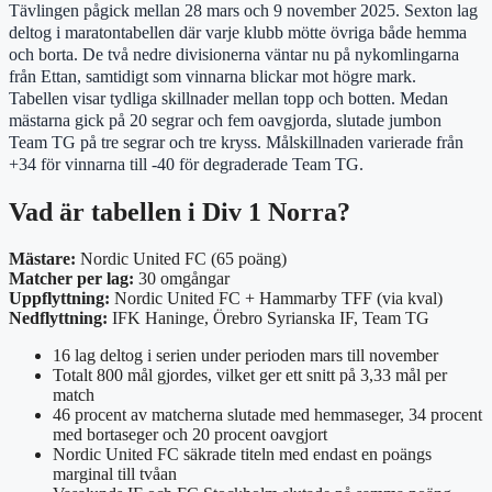
Tävlingen pågick mellan 28 mars och 9 november 2025. Sexton lag
deltog i maratontabellen där varje klubb mötte övriga både hemma
och borta. De två nedre divisionerna väntar nu på nykomlingarna
från Ettan, samtidigt som vinnarna blickar mot högre mark.
Tabellen visar tydliga skillnader mellan topp och botten. Medan
mästarna gick på 20 segrar och fem oavgjorda, slutade jumbon
Team TG på tre segrar och tre kryss. Målskillnaden varierade från
+34 för vinnarna till -40 för degraderade Team TG.
Vad är tabellen i Div 1 Norra?
Mästare:
Nordic United FC (65 poäng)
Matcher per lag:
30 omgångar
Uppflyttning:
Nordic United FC + Hammarby TFF (via kval)
Nedflyttning:
IFK Haninge, Örebro Syrianska IF, Team TG
16 lag deltog i serien under perioden mars till november
Totalt 800 mål gjordes, vilket ger ett snitt på 3,33 mål per
match
46 procent av matcherna slutade med hemmaseger, 34 procent
med bortaseger och 20 procent oavgjort
Nordic United FC säkrade titeln med endast en poängs
marginal till tvåan