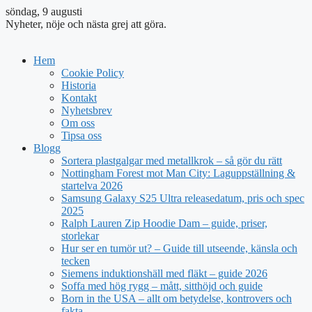
söndag, 9 augusti
Nyheter, nöje och nästa grej att göra.
Hem
Cookie Policy
Historia
Kontakt
Nyhetsbrev
Om oss
Tipsa oss
Blogg
Sortera plastgalgar med metallkrok – så gör du rätt
Nottingham Forest mot Man City: Laguppställning &
startelva 2026
Samsung Galaxy S25 Ultra releasedatum, pris och spec
2025
Ralph Lauren Zip Hoodie Dam – guide, priser,
storlekar
Hur ser en tumör ut? – Guide till utseende, känsla och
tecken
Siemens induktionshäll med fläkt – guide 2026
Soffa med hög rygg – mått, sitthöjd och guide
Born in the USA – allt om betydelse, kontrovers och
fakta