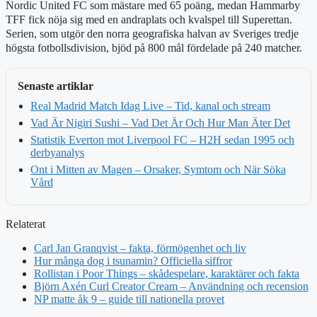
Nordic United FC som mästare med 65 poäng, medan Hammarby
TFF fick nöja sig med en andraplats och kvalspel till Superettan.
Serien, som utgör den norra geografiska halvan av Sveriges tredje
högsta fotbollsdivision, bjöd på 800 mål fördelade på 240 matcher.
Senaste artiklar
Real Madrid Match Idag Live – Tid, kanal och stream
Vad Är Nigiri Sushi – Vad Det Är Och Hur Man Äter Det
Statistik Everton mot Liverpool FC – H2H sedan 1995 och
derbyanalys
Ont i Mitten av Magen – Orsaker, Symtom och När Söka
Vård
Relaterat
Carl Jan Granqvist – fakta, förmögenhet och liv
Hur många dog i tsunamin? Officiella siffror
Rollistan i Poor Things – skådespelare, karaktärer och fakta
Björn Axén Curl Creator Cream – Användning och recension
NP matte åk 9 – guide till nationella provet