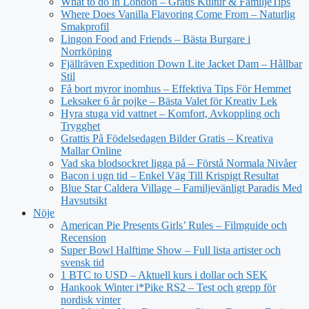
What to do in London – Gratis Kultur & FamiljeTips
Where Does Vanilla Flavoring Come From – Naturlig
Smakprofil
Lingon Food and Friends – Bästa Burgare i
Norrköping
Fjällräven Expedition Down Lite Jacket Dam – Hållbar
Stil
Få bort myror inomhus – Effektiva Tips För Hemmet
Leksaker 6 år pojke – Bästa Valet för Kreativ Lek
Hyra stuga vid vattnet – Komfort, Avkoppling och
Trygghet
Grattis På Födelsedagen Bilder Gratis – Kreativa
Mallar Online
Vad ska blodsockret ligga på – Förstå Normala Nivåer
Bacon i ugn tid – Enkel Väg Till Krispigt Resultat
Blue Star Caldera Village – Familjevänligt Paradis Med
Havsutsikt
Nöje
American Pie Presents Girls’ Rules – Filmguide och
Recension
Super Bowl Halftime Show – Full lista artister och
svensk tid
1 BTC to USD – Aktuell kurs i dollar och SEK
Hankook Winter i*Pike RS2 – Test och grepp för
nordisk vinter