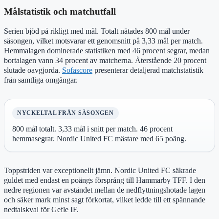
Målstatistik och matchutfall
Serien bjöd på rikligt med mål. Totalt nätades 800 mål under
säsongen, vilket motsvarar ett genomsnitt på 3,33 mål per match.
Hemmalagen dominerade statistiken med 46 procent segrar, medan
bortalagen vann 34 procent av matcherna. Återstående 20 procent
slutade oavgjorda.
Sofascore
presenterar detaljerad matchstatistik
från samtliga omgångar.
NYCKELTAL FRÅN SÄSONGEN
800 mål totalt. 3,33 mål i snitt per match. 46 procent
hemmasegrar. Nordic United FC mästare med 65 poäng.
Toppstriden var exceptionellt jämn. Nordic United FC säkrade
guldet med endast en poängs försprång till Hammarby TFF. I den
nedre regionen var avståndet mellan de nedflyttningshotade lagen
och säker mark minst sagt förkortat, vilket ledde till ett spännande
nedtalskval för Gefle IF.