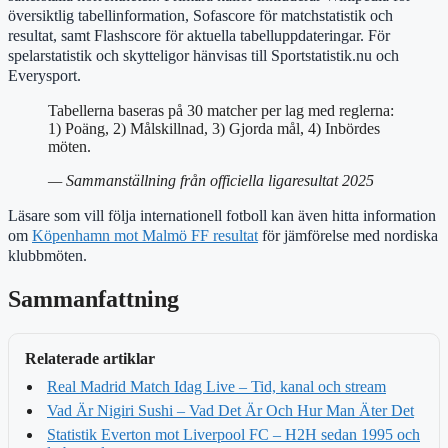
översiktlig tabellinformation, Sofascore för matchstatistik och
resultat, samt Flashscore för aktuella tabelluppdateringar. För
spelarstatistik och skytteligor hänvisas till Sportstatistik.nu och
Everysport.
Tabellerna baseras på 30 matcher per lag med reglerna:
1) Poäng, 2) Målskillnad, 3) Gjorda mål, 4) Inbördes
möten.
— Sammanställning från officiella ligaresultat 2025
Läsare som vill följa internationell fotboll kan även hitta information
om
Köpenhamn mot Malmö FF resultat
för jämförelse med nordiska
klubbmöten.
Sammanfattning
Relaterade artiklar
Real Madrid Match Idag Live – Tid, kanal och stream
Vad Är Nigiri Sushi – Vad Det Är Och Hur Man Äter Det
Statistik Everton mot Liverpool FC – H2H sedan 1995 och