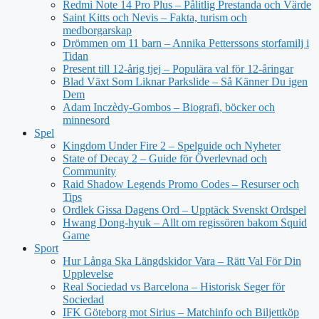
Redmi Note 14 Pro Plus – Pålitlig Prestanda och Värde
Saint Kitts och Nevis – Fakta, turism och
medborgarskap
Drömmen om 11 barn – Annika Petterssons storfamilj i
Tidan
Present till 12-årig tjej – Populära val för 12-åringar
Blad Växt Som Liknar Parkslide – Så Känner Du igen
Dem
Adam Inczèdy-Gombos – Biografi, böcker och
minnesord
Spel
Kingdom Under Fire 2 – Spelguide och Nyheter
State of Decay 2 – Guide för Överlevnad och
Community
Raid Shadow Legends Promo Codes – Resurser och
Tips
Ordlek Gissa Dagens Ord – Upptäck Svenskt Ordspel
Hwang Dong-hyuk – Allt om regissören bakom Squid
Game
Sport
Hur Långa Ska Längdskidor Vara – Rätt Val För Din
Upplevelse
Real Sociedad vs Barcelona – Historisk Seger för
Sociedad
IFK Göteborg mot Sirius – Matchinfo och Biljettköp