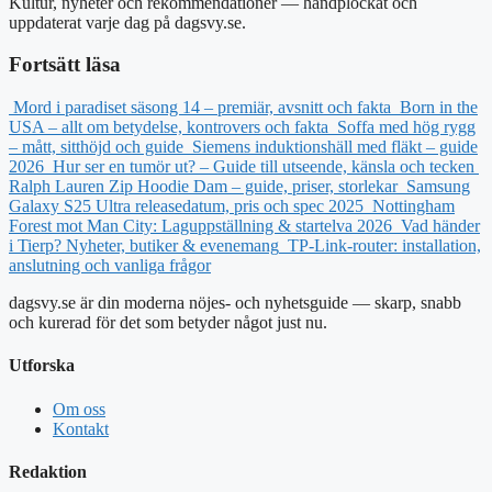
Kultur, nyheter och rekommendationer — handplockat och
uppdaterat varje dag på dagsvy.se.
Fortsätt läsa
Mord i paradiset säsong 14 – premiär, avsnitt och fakta
Born in the
USA – allt om betydelse, kontrovers och fakta
Soffa med hög rygg
– mått, sitthöjd och guide
Siemens induktionshäll med fläkt – guide
2026
Hur ser en tumör ut? – Guide till utseende, känsla och tecken
Ralph Lauren Zip Hoodie Dam – guide, priser, storlekar
Samsung
Galaxy S25 Ultra releasedatum, pris och spec 2025
Nottingham
Forest mot Man City: Laguppställning & startelva 2026
Vad händer
i Tierp? Nyheter, butiker & evenemang
TP-Link-router: installation,
anslutning och vanliga frågor
dagsvy.se är din moderna nöjes- och nyhetsguide — skarp, snabb
och kurerad för det som betyder något just nu.
Utforska
Om oss
Kontakt
Redaktion