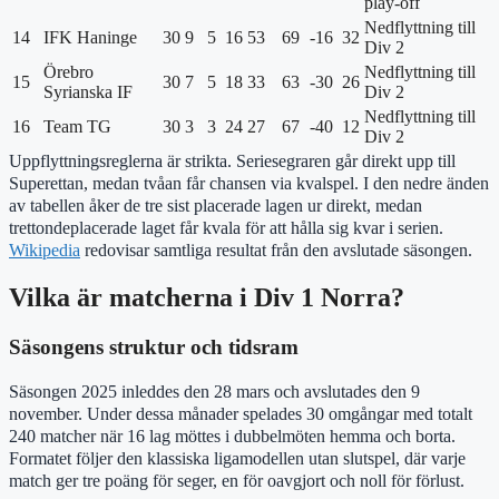
play-off
Nedflyttning till
14
IFK Haninge
30
9
5
16
53
69
-16
32
Div 2
Örebro
Nedflyttning till
15
30
7
5
18
33
63
-30
26
Syrianska IF
Div 2
Nedflyttning till
16
Team TG
30
3
3
24
27
67
-40
12
Div 2
Uppflyttningsreglerna är strikta. Seriesegraren går direkt upp till
Superettan, medan tvåan får chansen via kvalspel. I den nedre änden
av tabellen åker de tre sist placerade lagen ur direkt, medan
trettondeplacerade laget får kvala för att hålla sig kvar i serien.
Wikipedia
redovisar samtliga resultat från den avslutade säsongen.
Vilka är matcherna i Div 1 Norra?
Säsongens struktur och tidsram
Säsongen 2025 inleddes den 28 mars och avslutades den 9
november. Under dessa månader spelades 30 omgångar med totalt
240 matcher när 16 lag möttes i dubbelmöten hemma och borta.
Formatet följer den klassiska ligamodellen utan slutspel, där varje
match ger tre poäng för seger, en för oavgjort och noll för förlust.