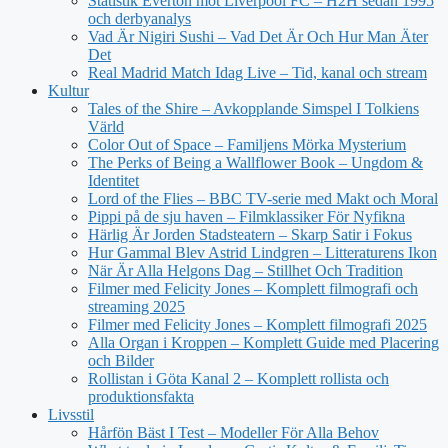
Statistik Everton mot Liverpool FC – H2H sedan 1995
och derbyanalys
Vad Är Nigiri Sushi – Vad Det Är Och Hur Man Äter
Det
Real Madrid Match Idag Live – Tid, kanal och stream
Kultur
Tales of the Shire – Avkopplande Simspel I Tolkiens
Värld
Color Out of Space – Familjens Mörka Mysterium
The Perks of Being a Wallflower Book – Ungdom &
Identitet
Lord of the Flies – BBC TV-serie med Makt och Moral
Pippi på de sju haven – Filmklassiker För Nyfikna
Härlig Är Jorden Stadsteatern – Skarp Satir i Fokus
Hur Gammal Blev Astrid Lindgren – Litteraturens Ikon
När Är Alla Helgons Dag – Stillhet Och Tradition
Filmer med Felicity Jones – Komplett filmografi och
streaming 2025
Filmer med Felicity Jones – Komplett filmografi 2025
Alla Organ i Kroppen – Komplett Guide med Placering
och Bilder
Rollistan i Göta Kanal 2 – Komplett rollista och
produktionsfakta
Livsstil
Hårfön Bäst I Test – Modeller För Alla Behov