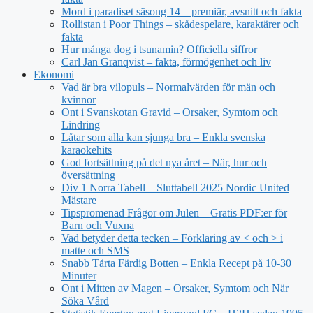
Mord i paradiset säsong 14 – premiär, avsnitt och fakta
Rollistan i Poor Things – skådespelare, karaktärer och
fakta
Hur många dog i tsunamin? Officiella siffror
Carl Jan Granqvist – fakta, förmögenhet och liv
Ekonomi
Vad är bra vilopuls – Normalvärden för män och
kvinnor
Ont i Svanskotan Gravid – Orsaker, Symtom och
Lindring
Låtar som alla kan sjunga bra – Enkla svenska
karaokehits
God fortsättning på det nya året – När, hur och
översättning
Div 1 Norra Tabell – Sluttabell 2025 Nordic United
Mästare
Tipspromenad Frågor om Julen – Gratis PDF:er för
Barn och Vuxna
Vad betyder detta tecken – Förklaring av < och > i
matte och SMS
Snabb Tårta Färdig Botten – Enkla Recept på 10-30
Minuter
Ont i Mitten av Magen – Orsaker, Symtom och När
Söka Vård