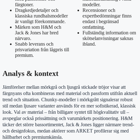
färgtoner.
modeller.
Dragkedjedetaljer och
Recensioner och
klassiska rundhalsmodeller
expertbedömningar finns
är vanligt förekommande.
endast i begränsad
Märken som H&M och
omfattning.
Jack & Jones har bred
Fullständig information om
närvaro.
skötselanvisningar saknas
Snabb leverans och
ibland.
prisvariation från lågpris till
premium.
Analys & kontext
Jämförelser mellan mörkgrå och ljusgrå stickade tröjor visar att
färgnyans ofta kombineras med material och passform utifrån aktuell
trend och situation. Chunky-modeller i mörkgrått signalerar robust
stil medan ljusare varianter används för en mer sofistikerad, klassisk
look. Val av material – från billigare syntet till högkvalitativ ull –
avspeglar också prissättning och varumärkets positionering. H&M
täcker det större bassortimentet, Jack & Jones ligger närmare trend-
och designfokus, medan aktörer som ARKET profilerar sig med
hållbarhet och premiumkänsla.