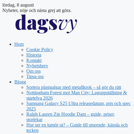
lördag, 8 augusti
Nyheter, nöje och nästa grej att göra.
Hem
Cookie Policy
Historia
Kontakt
Nyhetsbrev
Om oss
Tipsa oss
Blogg
Sortera plastgalgar med metallkrok – så gör du rätt
Nottingham Forest mot Man City: Laguppställning &
startelva 2026
Samsung Galaxy S25 Ultra releasedatum, pris och spec
2025
Ralph Lauren Zip Hoodie Dam – guide, priser,
storlekar
Hur ser en tumör ut? – Guide till utseende, känsla och
tecken