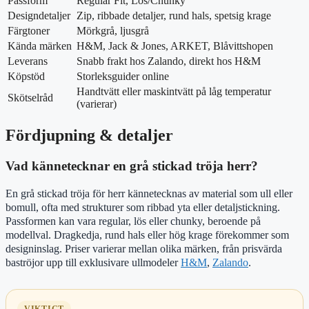
Passform
Regular Fit, Lös/Chunky
Designdetaljer
Zip, ribbade detaljer, rund hals, spetsig krage
Färgtoner
Mörkgrå, ljusgrå
Kända märken
H&M, Jack & Jones, ARKET, Blåvittshopen
Leverans
Snabb frakt hos Zalando, direkt hos H&M
Köpstöd
Storleksguider online
Handtvätt eller maskintvätt på låg temperatur
Skötselråd
(varierar)
Fördjupning & detaljer
Vad kännetecknar en grå stickad tröja herr?
En grå stickad tröja för herr kännetecknas av material som ull eller
bomull, ofta med strukturer som ribbad yta eller detaljstickning.
Passformen kan vara regular, lös eller chunky, beroende på
modellval. Dragkedja, rund hals eller hög krage förekommer som
designinslag. Priser varierar mellan olika märken, från prisvärda
baströjor upp till exklusivare ullmodeler
H&M
,
Zalando
.
VIKTIGT