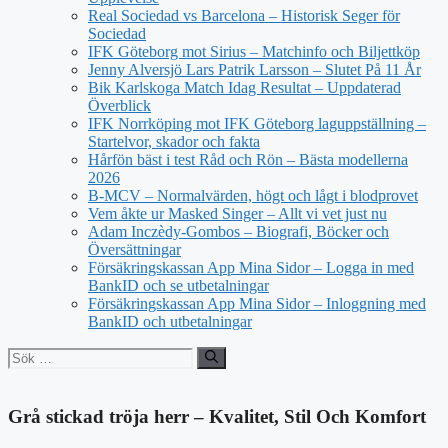
Real Sociedad vs Barcelona – Historisk Seger för
Sociedad
IFK Göteborg mot Sirius – Matchinfo och Biljettköp
Jenny Alversjö Lars Patrik Larsson – Slutet På 11 År
Bik Karlskoga Match Idag Resultat – Uppdaterad
Överblick
IFK Norrköping mot IFK Göteborg laguppställning –
Startelvor, skador och fakta
Hårfön bäst i test Råd och Rön – Bästa modellerna
2026
B-MCV – Normalvärden, högt och lågt i blodprovet
Vem åkte ur Masked Singer – Allt vi vet just nu
Adam Inczèdy-Gombos – Biografi, Böcker och
Översättningar
Försäkringskassan App Mina Sidor – Logga in med
BankID och se utbetalningar
Försäkringskassan App Mina Sidor – Inloggning med
BankID och utbetalningar
Sök
efter:
Grå stickad tröja herr – Kvalitet, Stil Och Komfort