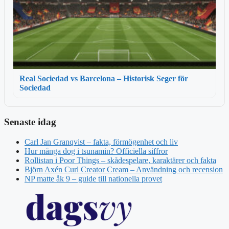
Real Sociedad vs Barcelona – Historisk Seger för
Sociedad
Senaste idag
Carl Jan Granqvist – fakta, förmögenhet och liv
Hur många dog i tsunamin? Officiella siffror
Rollistan i Poor Things – skådespelare, karaktärer och fakta
Björn Axén Curl Creator Cream – Användning och recension
NP matte åk 9 – guide till nationella provet