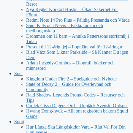
Resor
Nya Regler Körkort Husbil – Ökad Säkerhet För
Förare
Redmi Note 14 Pro Plus – Pålitlig Prestanda och Värde
Saint Kitts och Nevis – Fakta, turism och
medborgarskap
Drömmen om 11 barn – Annika Petterssons storfamilj i
Tidan
Present till 12-årig tjej – Populära val för 12-åringar
Blad Växt Som Liknar Parkslide – Så Känner Du igen
Dem
Adam Inczèdy-Gombos – Biografi, böcker och
minnesord
Spel
Kingdom Under Fire 2 – Spelguide och Nyheter
State of Decay 2 – Guide för Överlevnad och
Community
Raid Shadow Legends Promo Codes – Resurser och
Tips
Ordlek Gissa Dagens Ord – Upptäck Svenskt Ordspel
Hwang Dong-hyuk – Allt om regissören bakom Squid
Game
Sport
Hur Långa Ska Längdskidor Vara – Rätt Val För Din
Upplevelse