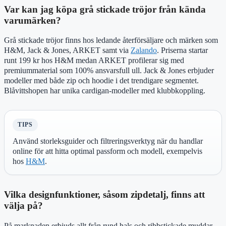
Var kan jag köpa grå stickade tröjor från kända
varumärken?
Grå stickade tröjor finns hos ledande återförsäljare och märken som
H&M, Jack & Jones, ARKET samt via
Zalando
. Priserna startar
runt 199 kr hos H&M medan ARKET profilerar sig med
premiummaterial som 100% ansvarsfull ull. Jack & Jones erbjuder
modeller med både zip och hoodie i det trendigare segmentet.
Blåvittshopen har unika cardigan-modeller med klubbkoppling.
TIPS
Använd storleksguider och filtreringsverktyg när du handlar
online för att hitta optimal passform och modell, exempelvis
hos
H&M
.
Vilka designfunktioner, såsom zipdetalj, finns att
välja på?
På marknaden erbjuds allt från rund hals och ribbstickade muddar