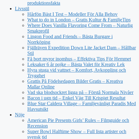
produktionsfakta
Livsstil
Hårfön Bäst I Test – Modeller För Alla Behov
What to do in London – Gratis Kultur & FamiljeTips
Where Does Vanilla Flavoring Come From – Naturlig
Smakprofil
Lingon Food and Friends – Bästa Burgare i
Norrköping
Fjällräven Expedition Down Lite Jacket Dam – Hållbar
Stil
Få bort myror inomhus – Effektiva Tips För Hemmet
Leksaker 6 år pojke – Bästa Valet för Kreativ Lek
Hyra stuga vid vattnet – Komfort, Avkoppling och
Trygghet
Grattis På Födelsedagen Bilder Gratis – Kreativa
Mallar Online
Vad ska blodsockret ligga på – Förstå Normala Nivåer
Bacon i ugn tid – Enkel Väg Till Krispigt Resultat
Blue Star Caldera Village – Familjevänligt Paradis Med
Havsutsikt
Nöje
American Pie Presents Girls’ Rules – Filmguide och
Recension
Super Bowl Halftime Show – Full lista artister och
svensk tid