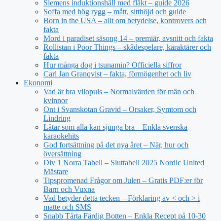
Siemens induktionshäll med fläkt – guide 2026
Soffa med hög rygg – mått, sitthöjd och guide
Born in the USA – allt om betydelse, kontrovers och
fakta
Mord i paradiset säsong 14 – premiär, avsnitt och fakta
Rollistan i Poor Things – skådespelare, karaktärer och
fakta
Hur många dog i tsunamin? Officiella siffror
Carl Jan Granqvist – fakta, förmögenhet och liv
Ekonomi
Vad är bra vilopuls – Normalvärden för män och
kvinnor
Ont i Svanskotan Gravid – Orsaker, Symtom och
Lindring
Låtar som alla kan sjunga bra – Enkla svenska
karaokehits
God fortsättning på det nya året – När, hur och
översättning
Div 1 Norra Tabell – Sluttabell 2025 Nordic United
Mästare
Tipspromenad Frågor om Julen – Gratis PDF:er för
Barn och Vuxna
Vad betyder detta tecken – Förklaring av < och > i
matte och SMS
Snabb Tårta Färdig Botten – Enkla Recept på 10-30