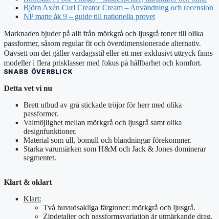
Björn Axén Curl Creator Cream – Användning och recension
NP matte åk 9 – guide till nationella provet
Marknaden bjuder på allt från mörkgrå och ljusgrå toner till olika
passformer, såsom regular fit och överdimensionerade alternativ.
Oavsett om det gäller vardagsstil eller ett mer exklusivt uttryck finns
modeller i flera prisklasser med fokus på hållbarhet och komfort.
SNABB ÖVERBLICK
Detta vet vi nu
Brett utbud av grå stickade tröjor för herr med olika
passformer.
Valmöjlighet mellan mörkgrå och ljusgrå samt olika
designfunktioner.
Material som ull, bomull och blandningar förekommer.
Starka varumärken som H&M och Jack & Jones dominerar
segmentet.
Klart & oklart
Klart:
Två huvudsakliga färgtoner: mörkgrå och ljusgrå.
Zipdetaljer och passformsvariation är utmärkande drag.