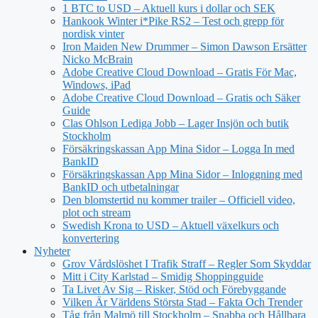
1 BTC to USD – Aktuell kurs i dollar och SEK
Hankook Winter i*Pike RS2 – Test och grepp för
nordisk vinter
Iron Maiden New Drummer – Simon Dawson Ersätter
Nicko McBrain
Adobe Creative Cloud Download – Gratis För Mac,
Windows, iPad
Adobe Creative Cloud Download – Gratis och Säker
Guide
Clas Ohlson Lediga Jobb – Lager Insjön och butik
Stockholm
Försäkringskassan App Mina Sidor – Logga In med
BankID
Försäkringskassan App Mina Sidor – Inloggning med
BankID och utbetalningar
Den blomstertid nu kommer trailer – Officiell video,
plot och stream
Swedish Krona to USD – Aktuell växelkurs och
konvertering
Nyheter
Grov Vårdslöshet I Trafik Straff – Regler Som Skyddar
Mitt i City Karlstad – Smidig Shoppingguide
Ta Livet Av Sig – Risker, Stöd och Förebyggande
Vilken Är Världens Största Stad – Fakta Och Trender
Tåg från Malmö till Stockholm – Snabba och Hållbara