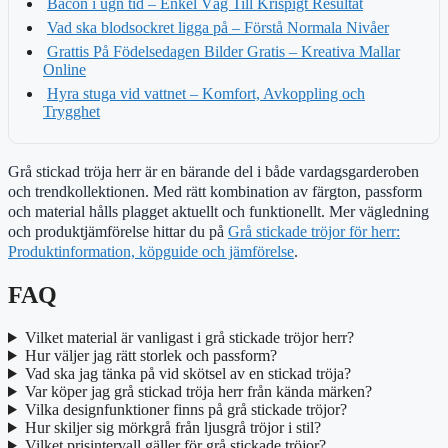
Bacon i ugn tid – Enkel Väg Till Krispigt Resultat
Vad ska blodsockret ligga på – Förstå Normala Nivåer
Grattis På Födelsedagen Bilder Gratis – Kreativa Mallar
Online
Hyra stuga vid vattnet – Komfort, Avkoppling och
Trygghet
Grå stickad tröja herr är en bärande del i både vardagsgarderoben
och trendkollektionen. Med rätt kombination av färgton, passform
och material hålls plagget aktuellt och funktionellt. Mer vägledning
och produktjämförelse hittar du på
Grå stickade tröjor för herr:
Produktinformation, köpguide och jämförelse
.
FAQ
Vilket material är vanligast i grå stickade tröjor herr?
Hur väljer jag rätt storlek och passform?
Vad ska jag tänka på vid skötsel av en stickad tröja?
Var köper jag grå stickad tröja herr från kända märken?
Vilka designfunktioner finns på grå stickade tröjor?
Hur skiljer sig mörkgrå från ljusgrå tröjor i stil?
Vilket prisintervall gäller för grå stickade tröjor?