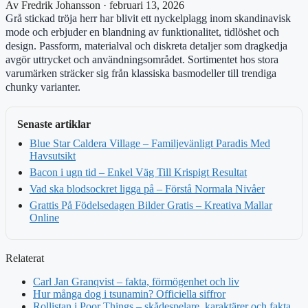
Av Fredrik Johansson · februari 13, 2026
Grå stickad tröja herr har blivit ett nyckelplagg inom skandinavisk
mode och erbjuder en blandning av funktionalitet, tidlöshet och
design. Passform, materialval och diskreta detaljer som dragkedja
avgör uttrycket och användningsområdet. Sortimentet hos stora
varumärken sträcker sig från klassiska basmodeller till trendiga
chunky varianter.
Senaste artiklar
Blue Star Caldera Village – Familjevänligt Paradis Med
Havsutsikt
Bacon i ugn tid – Enkel Väg Till Krispigt Resultat
Vad ska blodsockret ligga på – Förstå Normala Nivåer
Grattis På Födelsedagen Bilder Gratis – Kreativa Mallar
Online
Relaterat
Carl Jan Granqvist – fakta, förmögenhet och liv
Hur många dog i tsunamin? Officiella siffror
Rollistan i Poor Things – skådespelare, karaktärer och fakta