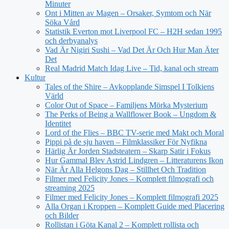
Minuter
Ont i Mitten av Magen – Orsaker, Symtom och När
Söka Vård
Statistik Everton mot Liverpool FC – H2H sedan 1995
och derbyanalys
Vad Är Nigiri Sushi – Vad Det Är Och Hur Man Äter
Det
Real Madrid Match Idag Live – Tid, kanal och stream
Kultur
Tales of the Shire – Avkopplande Simspel I Tolkiens
Värld
Color Out of Space – Familjens Mörka Mysterium
The Perks of Being a Wallflower Book – Ungdom &
Identitet
Lord of the Flies – BBC TV-serie med Makt och Moral
Pippi på de sju haven – Filmklassiker För Nyfikna
Härlig Är Jorden Stadsteatern – Skarp Satir i Fokus
Hur Gammal Blev Astrid Lindgren – Litteraturens Ikon
När Är Alla Helgons Dag – Stillhet Och Tradition
Filmer med Felicity Jones – Komplett filmografi och
streaming 2025
Filmer med Felicity Jones – Komplett filmografi 2025
Alla Organ i Kroppen – Komplett Guide med Placering
och Bilder
Rollistan i Göta Kanal 2 – Komplett rollista och