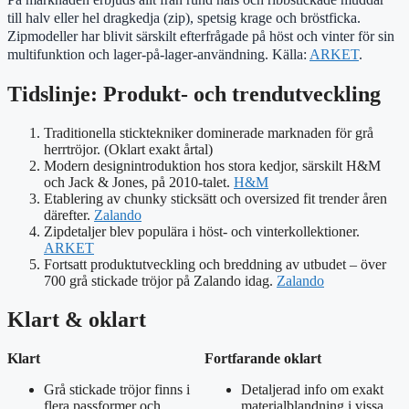
till halv eller hel dragkedja (zip), spetsig krage och bröstficka.
Zipmodeller har blivit särskilt efterfrågade på höst och vinter för sin
multifunktion och lager-på-lager-användning. Källa:
ARKET
.
Tidslinje: Produkt- och trendutveckling
Traditionella sticktekniker dominerade marknaden för grå
herrtröjor. (Oklart exakt årtal)
Modern designintroduktion hos stora kedjor, särskilt H&M
och Jack & Jones, på 2010-talet.
H&M
Etablering av chunky sticksätt och oversized fit trender åren
därefter.
Zalando
Zipdetaljer blev populära i höst- och vinterkollektioner.
ARKET
Fortsatt produktutveckling och breddning av utbudet – över
700 grå stickade tröjor på Zalando idag.
Zalando
Klart & oklart
Klart
Fortfarande oklart
Grå stickade tröjor finns i
Detaljerad info om exakt
flera passformer och
materialblandning i vissa