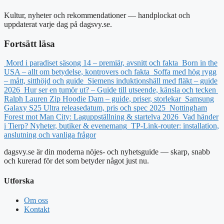
Kultur, nyheter och rekommendationer — handplockat och
uppdaterat varje dag på dagsvy.se.
Fortsätt läsa
Mord i paradiset säsong 14 – premiär, avsnitt och fakta
Born in the
USA – allt om betydelse, kontrovers och fakta
Soffa med hög rygg
– mått, sitthöjd och guide
Siemens induktionshäll med fläkt – guide
2026
Hur ser en tumör ut? – Guide till utseende, känsla och tecken
Ralph Lauren Zip Hoodie Dam – guide, priser, storlekar
Samsung
Galaxy S25 Ultra releasedatum, pris och spec 2025
Nottingham
Forest mot Man City: Laguppställning & startelva 2026
Vad händer
i Tierp? Nyheter, butiker & evenemang
TP-Link-router: installation,
anslutning och vanliga frågor
dagsvy.se är din moderna nöjes- och nyhetsguide — skarp, snabb
och kurerad för det som betyder något just nu.
Utforska
Om oss
Kontakt