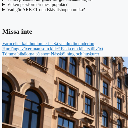
Vilken passform är mest populär?
Vad gör ARKET och Blåvittshopen unika?
Missa inte
Varm eller kall hudton te t – Så vet du din underton
Hur länge växer man som kille? Fakta om killars tillväxt
Tömma bihålorna på snor: Nässköljning och huskurer