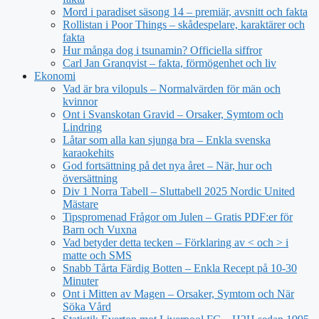
Mord i paradiset säsong 14 – premiär, avsnitt och fakta
Rollistan i Poor Things – skådespelare, karaktärer och
fakta
Hur många dog i tsunamin? Officiella siffror
Carl Jan Granqvist – fakta, förmögenhet och liv
Ekonomi
Vad är bra vilopuls – Normalvärden för män och
kvinnor
Ont i Svanskotan Gravid – Orsaker, Symtom och
Lindring
Låtar som alla kan sjunga bra – Enkla svenska
karaokehits
God fortsättning på det nya året – När, hur och
översättning
Div 1 Norra Tabell – Sluttabell 2025 Nordic United
Mästare
Tipspromenad Frågor om Julen – Gratis PDF:er för
Barn och Vuxna
Vad betyder detta tecken – Förklaring av < och > i
matte och SMS
Snabb Tårta Färdig Botten – Enkla Recept på 10-30
Minuter
Ont i Mitten av Magen – Orsaker, Symtom och När
Söka Vård