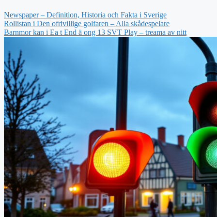
Newspaper – Definition, Historia och Fakta i Sverige
Rollistan i Den ofrivillige golfaren – Alla skådespelare
Barnmor kan i Ea t End ä ong 13 SVT Play – treama av nitt