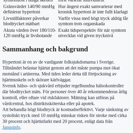
Gränsvärdet 140/90 mmHg
Hur ångest exakt samvarierar med
definierar hypertoni
kronisk hypertoni är inte fullt klarlagt
Livsstilfaktorer påverkar
Varför vissa med högt tryck aldrig får
blodtrycket mätbart
symtom trots organskada
Akuta värden över 180/110-
Exakt tidsperspektiv för när symtom
120 mmHg är livshotande
utvecklas vid given trycknivå
Sammanhang och bakgrund
Hypertoni är en av de vanligaste folksjukdomarna i Sverige.
Tillståndet belastar hjärtat genom att det måste pumpa mot ökat
motstånd i artärerna. Med tiden leder detta till förtjockning av
hjärtmuskeln och skörare kärlväggar.
Svensk hälso- och sjukvård erbjuder regelbundna hälsokontroller
där blodtrycket mäts. För personer över 40 år rekommenderas årlig
kontroll, eller oftare vid riskfaktorer. Mätning kan utföras på
vårdcentral, hos distriktssköterska eller på apotek.
Att behandla högt blodtryck är kostnadseffektivt. Varje sänkning av
systoliskt tryck med 10 mmHg minskar risken för stroke med cirka
30 procent och hjärtinfarkt med 20 procent, enligt data från
Janusinfo
.