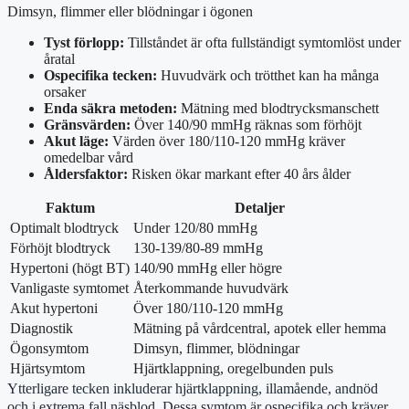
Dimsyn, flimmer eller blödningar i ögonen
Tyst förlopp:
Tillståndet är ofta fullständigt symtomlöst under
åratal
Ospecifika tecken:
Huvudvärk och trötthet kan ha många
orsaker
Enda säkra metoden:
Mätning med blodtrycksmanschett
Gränsvärden:
Över 140/90 mmHg räknas som förhöjt
Akut läge:
Värden över 180/110-120 mmHg kräver
omedelbar vård
Åldersfaktor:
Risken ökar markant efter 40 års ålder
Faktum
Detaljer
Optimalt blodtryck
Under 120/80 mmHg
Förhöjt blodtryck
130-139/80-89 mmHg
Hypertoni (högt BT)
140/90 mmHg eller högre
Vanligaste symtomet
Återkommande huvudvärk
Akut hypertoni
Över 180/110-120 mmHg
Diagnostik
Mätning på vårdcentral, apotek eller hemma
Ögonsymtom
Dimsyn, flimmer, blödningar
Hjärtsymtom
Hjärtklappning, oregelbunden puls
Ytterligare tecken inkluderar hjärtklappning, illamående, andnöd
och i extrema fall näsblod. Dessa symtom är ospecifika och kräver