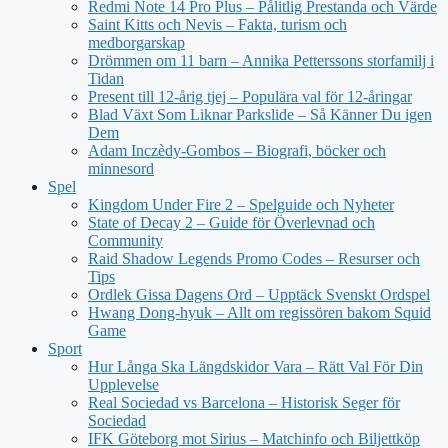
Redmi Note 14 Pro Plus – Pålitlig Prestanda och Värde
Saint Kitts och Nevis – Fakta, turism och
medborgarskap
Drömmen om 11 barn – Annika Petterssons storfamilj i
Tidan
Present till 12-årig tjej – Populära val för 12-åringar
Blad Växt Som Liknar Parkslide – Så Känner Du igen
Dem
Adam Inczèdy-Gombos – Biografi, böcker och
minnesord
Spel
Kingdom Under Fire 2 – Spelguide och Nyheter
State of Decay 2 – Guide för Överlevnad och
Community
Raid Shadow Legends Promo Codes – Resurser och
Tips
Ordlek Gissa Dagens Ord – Upptäck Svenskt Ordspel
Hwang Dong-hyuk – Allt om regissören bakom Squid
Game
Sport
Hur Långa Ska Längdskidor Vara – Rätt Val För Din
Upplevelse
Real Sociedad vs Barcelona – Historisk Seger för
Sociedad
IFK Göteborg mot Sirius – Matchinfo och Biljettköp