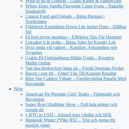
What to do in London – Gratis Kultur & FamiljeTips
Where Does Vanilla Flavoring Come From – Naturlig
Smakprofil
Lingon Food and Friends – Bästa Burgare i
Norrköping
Fjällräven Expedition Down Lite Jacket Dam – Hållbar
Stil
Få bort myror inomhus – Effektiva Tips För Hemmet
Leksaker 6 år pojke – Bästa Valet för Kreativ Lek
Hyra stuga vid vattnet – Komfort, Avkoppling och
Trygghet
Grattis På Födelsedagen Bilder Gratis – Kreativa
Mallar Online
Vad ska blodsockret ligga på – Förstå Normala Nivåer
Bacon i ugn tid – Enkel Väg Till Krispigt Resultat
Blue Star Caldera Village – Familjevänligt Paradis Med
Havsutsikt
Nöje
American Pie Presents Girls’ Rules – Filmguide och
Recension
Super Bowl Halftime Show – Full lista artister och
svensk tid
1 BTC to USD – Aktuell kurs i dollar och SEK
Hankook Winter i*Pike RS2 – Test och grepp för
nordisk vinter