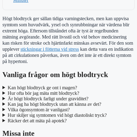
Minuter
Högt blodtryck ger sällan tidiga varningstecken, men kan uppvisa
symtom som huvudvärk, yrsel och synrubbningar när värdena blir
extremt höga. Eftersom tillståndet ofta är tyst är regelbunden
mätning avgörande. Med rätt livsstil och vid behov medicinering
kan risken för stroke och hjärtinfarkt minskas avsevärt. För den som
upplever
stickningar i fötterna vid stress
kan detta vara en indikation
på att cirkulationen påverkas, även om det inte är ett direkt symtom
på hypertoni.
Vanliga frågor om högt blodtryck
Kan högt blodtryck ge ont i magen?
Hur ofta bör jag mäta mitt blodtryck?
Är högt blodtryck farligt under graviditet?
Kan jag ha högt blodtryck utan att känna av det?
Vilka ögonsymtom är vanligast?
Hur skiljer sig symtomen vid högt diastoliskt tryck?
Räcker det att mäta på apotek?
Missa inte