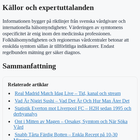
Källor och expertuttalanden
Informationen bygger på riktlinjer från svenska vårdgivare och
internationella hälsomyndigheter. Värderingen av symtomens
ospecificitet är enig inom den medicinska professionen.
Folkhälsomyndigheten och regionernas vårdcentraler betonar att
enskilda symtom sällan är tillförlitliga indikatorer. Endast
regelbunden mätning ger säker diagnos.
Sammanfattning
Relaterade artiklar
Real Madrid Match Idag Live – Tid, kanal och stream
Vad Är Nigiri Sushi – Vad Det Är Och Hur Man Äter Det
Statistik Everton mot Liverpool FC – H2H sedan 1995 och
derbyanalys
Ont i Mitten av Magen – Orsaker, Symtom och När Söka
Vård
Snabb Tårta Färdig Botten – Enkla Recept på 10-30