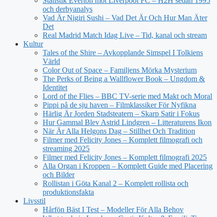
Statistik Everton mot Liverpool FC – H2H sedan 1995
och derbyanalys
Vad Är Nigiri Sushi – Vad Det Är Och Hur Man Äter
Det
Real Madrid Match Idag Live – Tid, kanal och stream
Kultur
Tales of the Shire – Avkopplande Simspel I Tolkiens
Värld
Color Out of Space – Familjens Mörka Mysterium
The Perks of Being a Wallflower Book – Ungdom &
Identitet
Lord of the Flies – BBC TV-serie med Makt och Moral
Pippi på de sju haven – Filmklassiker För Nyfikna
Härlig Är Jorden Stadsteatern – Skarp Satir i Fokus
Hur Gammal Blev Astrid Lindgren – Litteraturens Ikon
När Är Alla Helgons Dag – Stillhet Och Tradition
Filmer med Felicity Jones – Komplett filmografi och
streaming 2025
Filmer med Felicity Jones – Komplett filmografi 2025
Alla Organ i Kroppen – Komplett Guide med Placering
och Bilder
Rollistan i Göta Kanal 2 – Komplett rollista och
produktionsfakta
Livsstil
Hårfön Bäst I Test – Modeller För Alla Behov