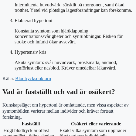
Intermittenta huvudvärk, särskilt på morgonen, samt ökad
trötthet. Yrsel vid plötsliga lägesförändringar kan förekomma.
Etablerad hypertoni
Konstanta symtom som hjärtklappning,
koncentrationssvårigheter och synrubbningar. Risken för
stroke och infarkt ökar avsevärt.
Hypertensiv kris
Akuta symtom: svår huvudvärk, bröstsmärta, andnöd,
synförlust eller näsblod. Kräver omedelbar läkarvård.
Källa:
Blodtrycksdoktorn
Vad är fastställt och vad är osäkert?
Kunskapsläget om hypertoni är omfattande, men vissa aspekter av
symtombilden varierar mellan individer och kräver fortsatt
forskning.
Fastställt
Osäkert eller varierande
Högt blodtryck är oftast
Exakt vilka symtom som uppträder
symtomlöst i tidiga skeden
först varierar individuellt