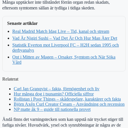
Många upptäcker inte tillståndet förrän organ redan skadats,
eftersom symtomen sällan är tydliga i tidiga skeden.
Senaste artiklar
Real Madrid Match Idag Live – Tid, kanal och stream
Vad Är Nigiri Sushi – Vad Det Är Och Hur Man Äter Det
Statistik Everton mot Liverpool FC – H2H sedan 1995 och
derbyanalys
Ont i Mitten av Magen – Orsaker, Symtom och När Söka
Vård
Relaterat
Carl Jan Granqvist – fakta, förmögenhet och liv
Hur många dog i tsunamin? Officiella siffror
Rollistan i Poor Things – skådespelare, karaktärer och fakta
Björn Axén Curl Creator Cream – Användning och recension
NP matte åk 9 – guide till nationella provet
Ändå finns det varningstecken som kan uppstå när trycket stiger till
farliga nivåer. Huvudvärk, yrsel och synrubbningar är några av de