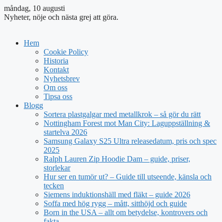
måndag, 10 augusti
Nyheter, nöje och nästa grej att göra.
Hem
Cookie Policy
Historia
Kontakt
Nyhetsbrev
Om oss
Tipsa oss
Blogg
Sortera plastgalgar med metallkrok – så gör du rätt
Nottingham Forest mot Man City: Laguppställning &
startelva 2026
Samsung Galaxy S25 Ultra releasedatum, pris och spec
2025
Ralph Lauren Zip Hoodie Dam – guide, priser,
storlekar
Hur ser en tumör ut? – Guide till utseende, känsla och
tecken
Siemens induktionshäll med fläkt – guide 2026
Soffa med hög rygg – mått, sitthöjd och guide
Born in the USA – allt om betydelse, kontrovers och
fakta