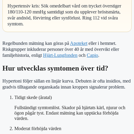
Hypertensiv kris: Sök omedelbart vård om trycket överstiger
180/110-120 mmHg samtidigt som du upplever bröstsmärta,
svår andnöd, förvirring eller synförlust. Ring 112 vid svåra
symtom.
Regelbunden mätning kan göras på
Apoteket
eller i hemmet.
Riskgrupper inkluderar personer över 40 år med övervikt eller
familjehistoria, enligt
Hjärt-Lungfonden
och
Capio
.
Hur utvecklas symtomen över tid?
Hypertoni följer sällan en linjär kurva. Debuten är ofta insidios, med
gradvis tilltagande organskada innan kroppen signalerar problem.
Tidigt skede (åratal)
Fullständigt symtomlöst. Skador på hjärtats kärl, njurar och
ögon pågår tyst. Endast mätning kan upptäcka förhöjda
värden.
Moderat förhöjda värden