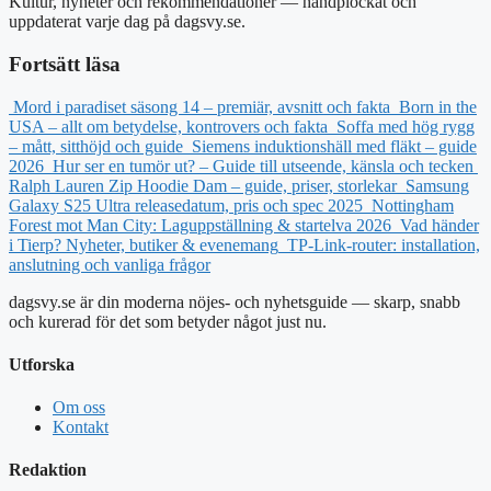
Kultur, nyheter och rekommendationer — handplockat och
uppdaterat varje dag på dagsvy.se.
Fortsätt läsa
Mord i paradiset säsong 14 – premiär, avsnitt och fakta
Born in the
USA – allt om betydelse, kontrovers och fakta
Soffa med hög rygg
– mått, sitthöjd och guide
Siemens induktionshäll med fläkt – guide
2026
Hur ser en tumör ut? – Guide till utseende, känsla och tecken
Ralph Lauren Zip Hoodie Dam – guide, priser, storlekar
Samsung
Galaxy S25 Ultra releasedatum, pris och spec 2025
Nottingham
Forest mot Man City: Laguppställning & startelva 2026
Vad händer
i Tierp? Nyheter, butiker & evenemang
TP-Link-router: installation,
anslutning och vanliga frågor
dagsvy.se är din moderna nöjes- och nyhetsguide — skarp, snabb
och kurerad för det som betyder något just nu.
Utforska
Om oss
Kontakt
Redaktion