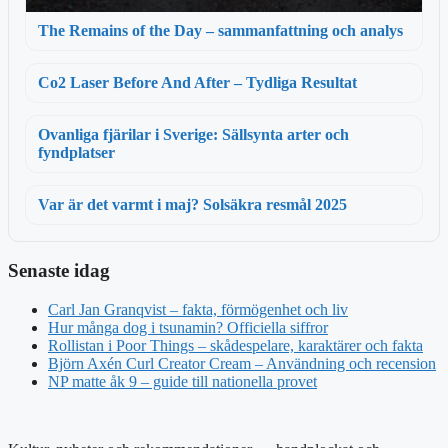
The Remains of the Day – sammanfattning och analys
Co2 Laser Before And After – Tydliga Resultat
Ovanliga fjärilar i Sverige: Sällsynta arter och
fyndplatser
Var är det varmt i maj? Solsäkra resmål 2025
Senaste idag
Carl Jan Granqvist – fakta, förmögenhet och liv
Hur många dog i tsunamin? Officiella siffror
Rollistan i Poor Things – skådespelare, karaktärer och fakta
Björn Axén Curl Creator Cream – Användning och recension
NP matte åk 9 – guide till nationella provet