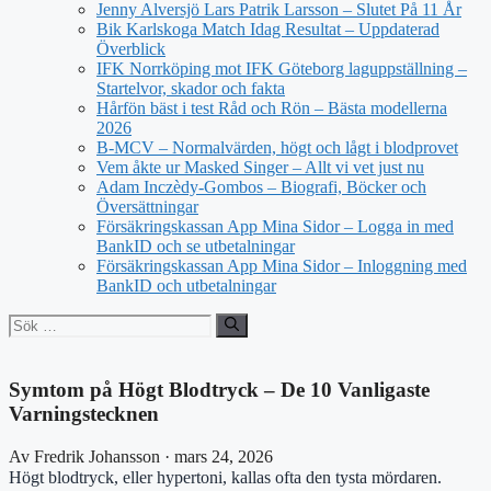
Jenny Alversjö Lars Patrik Larsson – Slutet På 11 År
Bik Karlskoga Match Idag Resultat – Uppdaterad
Överblick
IFK Norrköping mot IFK Göteborg laguppställning –
Startelvor, skador och fakta
Hårfön bäst i test Råd och Rön – Bästa modellerna
2026
B-MCV – Normalvärden, högt och lågt i blodprovet
Vem åkte ur Masked Singer – Allt vi vet just nu
Adam Inczèdy-Gombos – Biografi, Böcker och
Översättningar
Försäkringskassan App Mina Sidor – Logga in med
BankID och se utbetalningar
Försäkringskassan App Mina Sidor – Inloggning med
BankID och utbetalningar
Sök
efter:
Symtom på Högt Blodtryck – De 10 Vanligaste
Varningstecknen
Av Fredrik Johansson · mars 24, 2026
Högt blodtryck, eller hypertoni, kallas ofta den tysta mördaren.