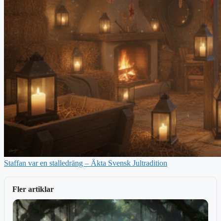
Staffan var en stalledräng – Äkta Svensk Jultradition
Fler artiklar