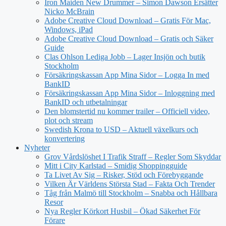
Iron Maiden New Drummer – Simon Dawson Ersätter
Nicko McBrain
Adobe Creative Cloud Download – Gratis För Mac,
Windows, iPad
Adobe Creative Cloud Download – Gratis och Säker
Guide
Clas Ohlson Lediga Jobb – Lager Insjön och butik
Stockholm
Försäkringskassan App Mina Sidor – Logga In med
BankID
Försäkringskassan App Mina Sidor – Inloggning med
BankID och utbetalningar
Den blomstertid nu kommer trailer – Officiell video,
plot och stream
Swedish Krona to USD – Aktuell växelkurs och
konvertering
Nyheter
Grov Vårdslöshet I Trafik Straff – Regler Som Skyddar
Mitt i City Karlstad – Smidig Shoppingguide
Ta Livet Av Sig – Risker, Stöd och Förebyggande
Vilken Är Världens Största Stad – Fakta Och Trender
Tåg från Malmö till Stockholm – Snabba och Hållbara
Resor
Nya Regler Körkort Husbil – Ökad Säkerhet För
Förare