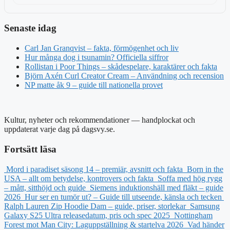
Senaste idag
Carl Jan Granqvist – fakta, förmögenhet och liv
Hur många dog i tsunamin? Officiella siffror
Rollistan i Poor Things – skådespelare, karaktärer och fakta
Björn Axén Curl Creator Cream – Användning och recension
NP matte åk 9 – guide till nationella provet
Kultur, nyheter och rekommendationer — handplockat och
uppdaterat varje dag på dagsvy.se.
Fortsätt läsa
Mord i paradiset säsong 14 – premiär, avsnitt och fakta
Born in the
USA – allt om betydelse, kontrovers och fakta
Soffa med hög rygg
– mått, sitthöjd och guide
Siemens induktionshäll med fläkt – guide
2026
Hur ser en tumör ut? – Guide till utseende, känsla och tecken
Ralph Lauren Zip Hoodie Dam – guide, priser, storlekar
Samsung
Galaxy S25 Ultra releasedatum, pris och spec 2025
Nottingham
Forest mot Man City: Laguppställning & startelva 2026
Vad händer