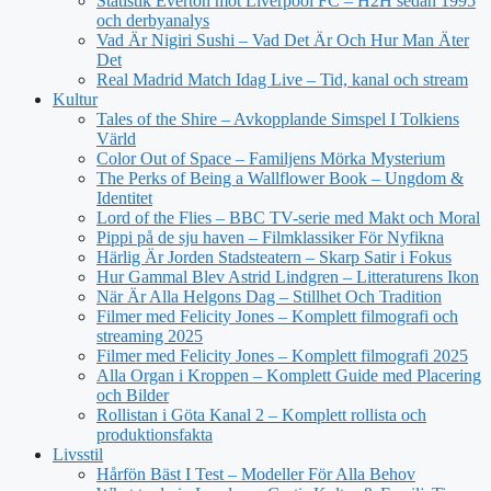
Statistik Everton mot Liverpool FC – H2H sedan 1995
och derbyanalys
Vad Är Nigiri Sushi – Vad Det Är Och Hur Man Äter
Det
Real Madrid Match Idag Live – Tid, kanal och stream
Kultur
Tales of the Shire – Avkopplande Simspel I Tolkiens
Värld
Color Out of Space – Familjens Mörka Mysterium
The Perks of Being a Wallflower Book – Ungdom &
Identitet
Lord of the Flies – BBC TV-serie med Makt och Moral
Pippi på de sju haven – Filmklassiker För Nyfikna
Härlig Är Jorden Stadsteatern – Skarp Satir i Fokus
Hur Gammal Blev Astrid Lindgren – Litteraturens Ikon
När Är Alla Helgons Dag – Stillhet Och Tradition
Filmer med Felicity Jones – Komplett filmografi och
streaming 2025
Filmer med Felicity Jones – Komplett filmografi 2025
Alla Organ i Kroppen – Komplett Guide med Placering
och Bilder
Rollistan i Göta Kanal 2 – Komplett rollista och
produktionsfakta
Livsstil
Hårfön Bäst I Test – Modeller För Alla Behov