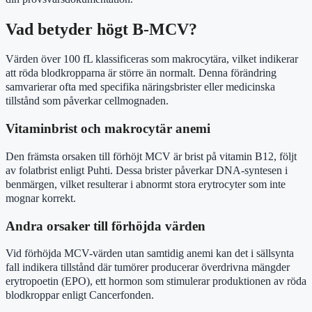
Vad betyder högt B-MCV?
Värden över 100 fL klassificeras som makrocytära, vilket indikerar
att röda blodkropparna är större än normalt. Denna förändring
samvarierar ofta med specifika näringsbrister eller medicinska
tillstånd som påverkar cellmognaden.
Vitaminbrist och makrocytär anemi
Den främsta orsaken till förhöjt MCV är brist på vitamin B12, följt
av folatbrist enligt Puhti. Dessa brister påverkar DNA-syntesen i
benmärgen, vilket resulterar i abnormt stora erytrocyter som inte
mognar korrekt.
Andra orsaker till förhöjda värden
Vid förhöjda MCV-värden utan samtidig anemi kan det i sällsynta
fall indikera tillstånd där tumörer producerar överdrivna mängder
erytropoetin (EPO), ett hormon som stimulerar produktionen av röda
blodkroppar enligt Cancerfonden.