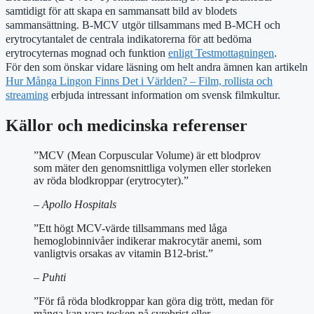
samtidigt för att skapa en sammansatt bild av blodets
sammansättning. B-MCV utgör tillsammans med B-MCH och
erytrocytantalet de centrala indikatorerna för att bedöma
erytrocyternas mognad och funktion
enligt Testmottagningen
.
För den som önskar vidare läsning om helt andra ämnen kan artikeln
Hur Många Lingon Finns Det i Världen? – Film, rollista och
streaming
erbjuda intressant information om svensk filmkultur.
Källor och medicinska referenser
”MCV (Mean Corpuscular Volume) är ett blodprov
som mäter den genomsnittliga volymen eller storleken
av röda blodkroppar (erytrocyter).”
– Apollo Hospitals
”Ett högt MCV-värde tillsammans med låga
hemoglobinnivåer indikerar makrocytär anemi, som
vanligtvis orsakas av vitamin B12-brist.”
– Puhti
”För få röda blodkroppar kan göra dig trött, medan för
många kan vara tecken på syrebrist eller