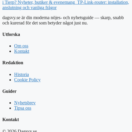
i Tierp? Nyheter, butiker & evenemang
TP-Link-router: installation,
anslutning och vanliga frågor
dagsvy.se är din moderna nöjes- och nyhetsguide — skarp, snabb
och kurerad för det som betyder något just nu.
Utforska
Om oss
Kontakt
Redaktion
Historia
Cookie Policy
Guider
Nyhetsbrev
Tipsa oss
Kontakt
© 2026 Dagsvy.se