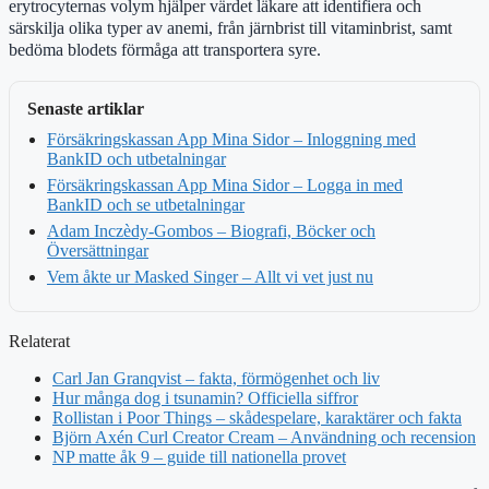
erytrocyternas volym hjälper värdet läkare att identifiera och
särskilja olika typer av anemi, från järnbrist till vitaminbrist, samt
bedöma blodets förmåga att transportera syre.
Senaste artiklar
Försäkringskassan App Mina Sidor – Inloggning med
BankID och utbetalningar
Försäkringskassan App Mina Sidor – Logga in med
BankID och se utbetalningar
Adam Inczèdy-Gombos – Biografi, Böcker och
Översättningar
Vem åkte ur Masked Singer – Allt vi vet just nu
Relaterat
Carl Jan Granqvist – fakta, förmögenhet och liv
Hur många dog i tsunamin? Officiella siffror
Rollistan i Poor Things – skådespelare, karaktärer och fakta
Björn Axén Curl Creator Cream – Användning och recension
NP matte åk 9 – guide till nationella provet