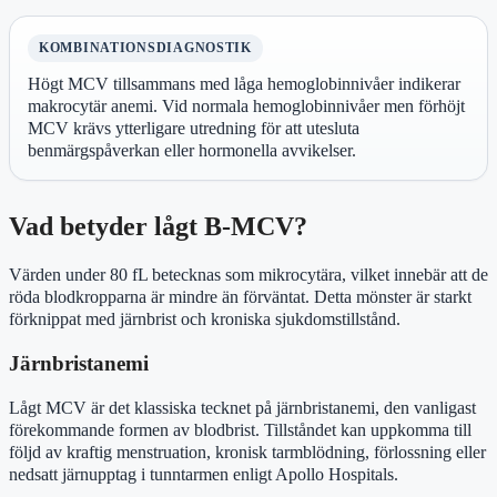
KOMBINATIONSDIAGNOSTIK
Högt MCV tillsammans med låga hemoglobinnivåer indikerar
makrocytär anemi. Vid normala hemoglobinnivåer men förhöjt
MCV krävs ytterligare utredning för att utesluta
benmärgspåverkan eller hormonella avvikelser.
Vad betyder lågt B-MCV?
Värden under 80 fL betecknas som mikrocytära, vilket innebär att de
röda blodkropparna är mindre än förväntat. Detta mönster är starkt
förknippat med järnbrist och kroniska sjukdomstillstånd.
Järnbristanemi
Lågt MCV är det klassiska tecknet på järnbristanemi, den vanligast
förekommande formen av blodbrist. Tillståndet kan uppkomma till
följd av kraftig menstruation, kronisk tarmblödning, förlossning eller
nedsatt järnupptag i tunntarmen enligt Apollo Hospitals.