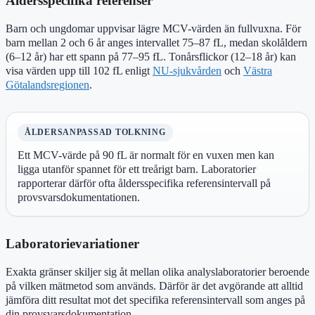
Åldersspecifika referenser
Barn och ungdomar uppvisar lägre MCV-värden än fullvuxna. För
barn mellan 2 och 6 år anges intervallet 75–87 fL, medan skolåldern
(6–12 år) har ett spann på 77–95 fL. Tonårsflickor (12–18 år) kan
visa värden upp till 102 fL enligt
NU-sjukvården
och
Västra
Götalandsregionen
.
ÅLDERSANPASSAD TOLKNING
Ett MCV-värde på 90 fL är normalt för en vuxen men kan
ligga utanför spannet för ett treårigt barn. Laboratorier
rapporterar därför ofta åldersspecifika referensintervall på
provsvarsdokumentationen.
Laboratorievariationer
Exakta gränser skiljer sig åt mellan olika analyslaboratorier beroende
på vilken mätmetod som används. Därför är det avgörande att alltid
jämföra ditt resultat mot det specifika referensintervall som anges på
din provsvarsdokumentation.