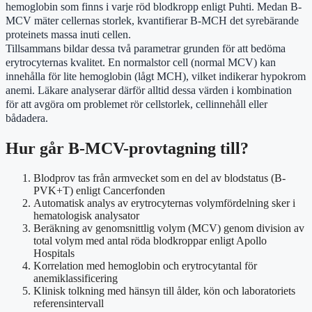
hemoglobin som finns i varje röd blodkropp enligt Puhti. Medan B-
MCV mäter cellernas storlek, kvantifierar B-MCH det syrebärande
proteinets massa inuti cellen.
Tillsammans bildar dessa två parametrar grunden för att bedöma
erytrocyternas kvalitet. En normalstor cell (normal MCV) kan
innehålla för lite hemoglobin (lågt MCH), vilket indikerar hypokrom
anemi. Läkare analyserar därför alltid dessa värden i kombination
för att avgöra om problemet rör cellstorlek, cellinnehåll eller
bådadera.
Hur går B-MCV-provtagning till?
Blodprov tas från armvecket som en del av blodstatus (B-
PVK+T) enligt Cancerfonden
Automatisk analys av erytrocyternas volymfördelning sker i
hematologisk analysator
Beräkning av genomsnittlig volym (MCV) genom division av
total volym med antal röda blodkroppar enligt Apollo
Hospitals
Korrelation med hemoglobin och erytrocytantal för
anemiklassificering
Klinisk tolkning med hänsyn till ålder, kön och laboratoriets
referensintervall