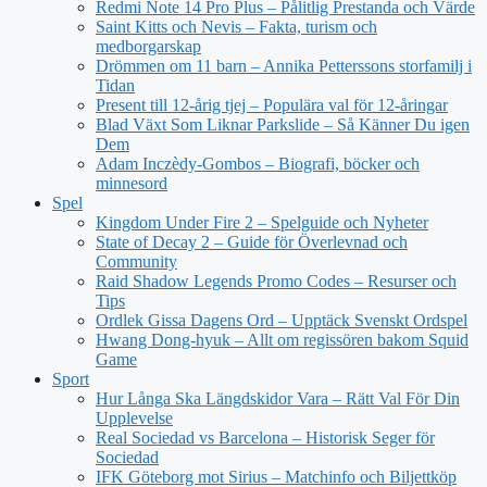
Redmi Note 14 Pro Plus – Pålitlig Prestanda och Värde
Saint Kitts och Nevis – Fakta, turism och
medborgarskap
Drömmen om 11 barn – Annika Petterssons storfamilj i
Tidan
Present till 12-årig tjej – Populära val för 12-åringar
Blad Växt Som Liknar Parkslide – Så Känner Du igen
Dem
Adam Inczèdy-Gombos – Biografi, böcker och
minnesord
Spel
Kingdom Under Fire 2 – Spelguide och Nyheter
State of Decay 2 – Guide för Överlevnad och
Community
Raid Shadow Legends Promo Codes – Resurser och
Tips
Ordlek Gissa Dagens Ord – Upptäck Svenskt Ordspel
Hwang Dong-hyuk – Allt om regissören bakom Squid
Game
Sport
Hur Långa Ska Längdskidor Vara – Rätt Val För Din
Upplevelse
Real Sociedad vs Barcelona – Historisk Seger för
Sociedad
IFK Göteborg mot Sirius – Matchinfo och Biljettköp