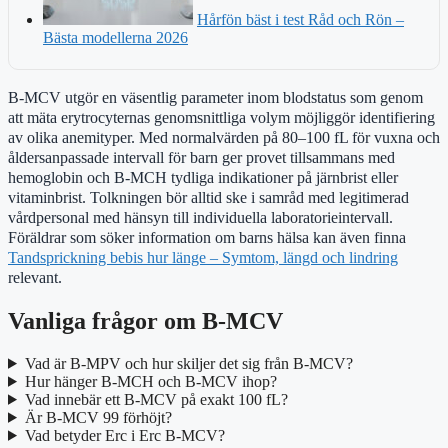
Hårfön bäst i test Råd och Rön –
Bästa modellerna 2026
B-MCV utgör en väsentlig parameter inom blodstatus som genom
att mäta erytrocyternas genomsnittliga volym möjliggör identifiering
av olika anemityper. Med normalvärden på 80–100 fL för vuxna och
åldersanpassade intervall för barn ger provet tillsammans med
hemoglobin och B-MCH tydliga indikationer på järnbrist eller
vitaminbrist. Tolkningen bör alltid ske i samråd med legitimerad
vårdpersonal med hänsyn till individuella laboratorieintervall.
Föräldrar som söker information om barns hälsa kan även finna
Tandsprickning bebis hur länge – Symtom, längd och lindring
relevant.
Vanliga frågor om B-MCV
Vad är B-MPV och hur skiljer det sig från B-MCV?
Hur hänger B-MCH och B-MCV ihop?
Vad innebär ett B-MCV på exakt 100 fL?
Är B-MCV 99 förhöjt?
Vad betyder Erc i Erc B-MCV?