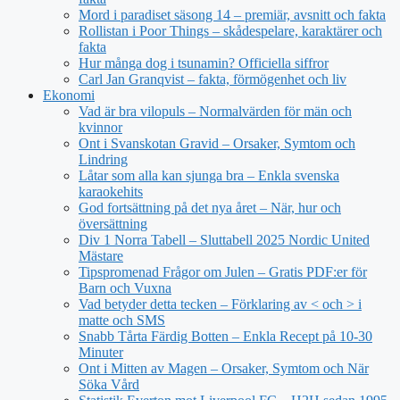
Mord i paradiset säsong 14 – premiär, avsnitt och fakta
Rollistan i Poor Things – skådespelare, karaktärer och
fakta
Hur många dog i tsunamin? Officiella siffror
Carl Jan Granqvist – fakta, förmögenhet och liv
Ekonomi
Vad är bra vilopuls – Normalvärden för män och
kvinnor
Ont i Svanskotan Gravid – Orsaker, Symtom och
Lindring
Låtar som alla kan sjunga bra – Enkla svenska
karaokehits
God fortsättning på det nya året – När, hur och
översättning
Div 1 Norra Tabell – Sluttabell 2025 Nordic United
Mästare
Tipspromenad Frågor om Julen – Gratis PDF:er för
Barn och Vuxna
Vad betyder detta tecken – Förklaring av < och > i
matte och SMS
Snabb Tårta Färdig Botten – Enkla Recept på 10-30
Minuter
Ont i Mitten av Magen – Orsaker, Symtom och När
Söka Vård