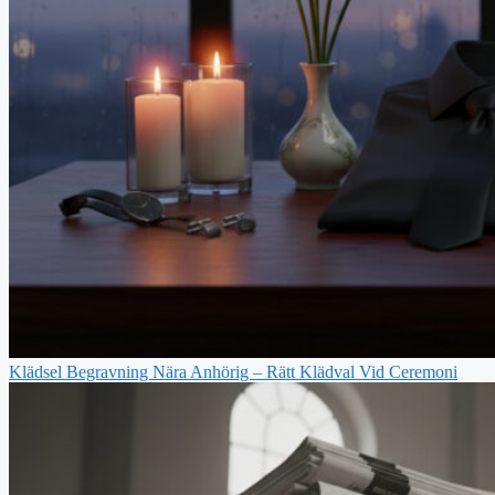
Klädsel Begravning Nära Anhörig – Rätt Klädval Vid Ceremoni