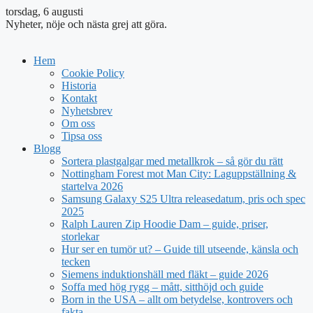
torsdag, 6 augusti
Nyheter, nöje och nästa grej att göra.
Hem
Cookie Policy
Historia
Kontakt
Nyhetsbrev
Om oss
Tipsa oss
Blogg
Sortera plastgalgar med metallkrok – så gör du rätt
Nottingham Forest mot Man City: Laguppställning &
startelva 2026
Samsung Galaxy S25 Ultra releasedatum, pris och spec
2025
Ralph Lauren Zip Hoodie Dam – guide, priser,
storlekar
Hur ser en tumör ut? – Guide till utseende, känsla och
tecken
Siemens induktionshäll med fläkt – guide 2026
Soffa med hög rygg – mått, sitthöjd och guide
Born in the USA – allt om betydelse, kontrovers och
fakta