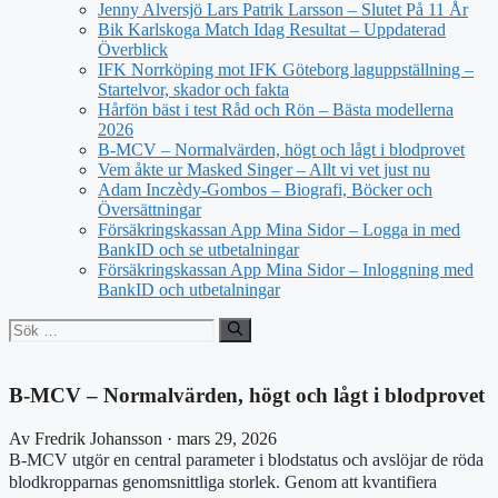
Jenny Alversjö Lars Patrik Larsson – Slutet På 11 År
Bik Karlskoga Match Idag Resultat – Uppdaterad
Överblick
IFK Norrköping mot IFK Göteborg laguppställning –
Startelvor, skador och fakta
Hårfön bäst i test Råd och Rön – Bästa modellerna
2026
B-MCV – Normalvärden, högt och lågt i blodprovet
Vem åkte ur Masked Singer – Allt vi vet just nu
Adam Inczèdy-Gombos – Biografi, Böcker och
Översättningar
Försäkringskassan App Mina Sidor – Logga in med
BankID och se utbetalningar
Försäkringskassan App Mina Sidor – Inloggning med
BankID och utbetalningar
Sök
efter:
B-MCV – Normalvärden, högt och lågt i blodprovet
Av Fredrik Johansson · mars 29, 2026
B-MCV utgör en central parameter i blodstatus och avslöjar de röda
blodkropparnas genomsnittliga storlek. Genom att kvantifiera