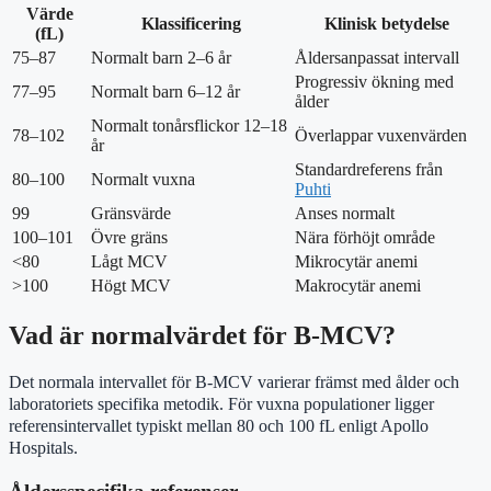
Värde
Klassificering
Klinisk betydelse
(fL)
75–87
Normalt barn 2–6 år
Åldersanpassat intervall
Progressiv ökning med
77–95
Normalt barn 6–12 år
ålder
Normalt tonårsflickor 12–18
78–102
Överlappar vuxenvärden
år
Standardreferens från
80–100
Normalt vuxna
Puhti
99
Gränsvärde
Anses normalt
100–101
Övre gräns
Nära förhöjt område
<80
Lågt MCV
Mikrocytär anemi
>100
Högt MCV
Makrocytär anemi
Vad är normalvärdet för B-MCV?
Det normala intervallet för B-MCV varierar främst med ålder och
laboratoriets specifika metodik. För vuxna populationer ligger
referensintervallet typiskt mellan 80 och 100 fL enligt Apollo
Hospitals.