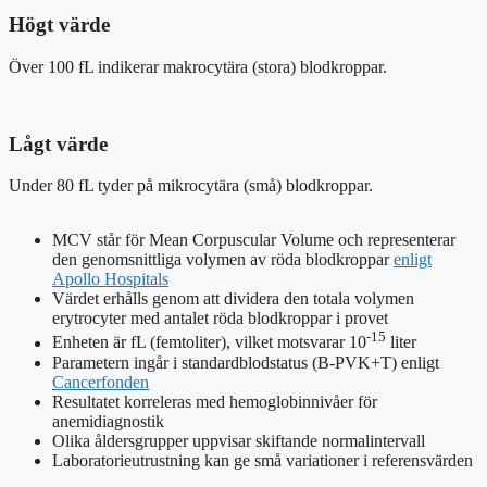
Högt värde
Över 100 fL indikerar makrocytära (stora) blodkroppar.
Lågt värde
Under 80 fL tyder på mikrocytära (små) blodkroppar.
MCV står för Mean Corpuscular Volume och representerar
den genomsnittliga volymen av röda blodkroppar
enligt
Apollo Hospitals
Värdet erhålls genom att dividera den totala volymen
erytrocyter med antalet röda blodkroppar i provet
-15
Enheten är fL (femtoliter), vilket motsvarar 10
liter
Parametern ingår i standardblodstatus (B-PVK+T) enligt
Cancerfonden
Resultatet korreleras med hemoglobinnivåer för
anemidiagnostik
Olika åldersgrupper uppvisar skiftande normalintervall
Laboratorieutrustning kan ge små variationer i referensvärden