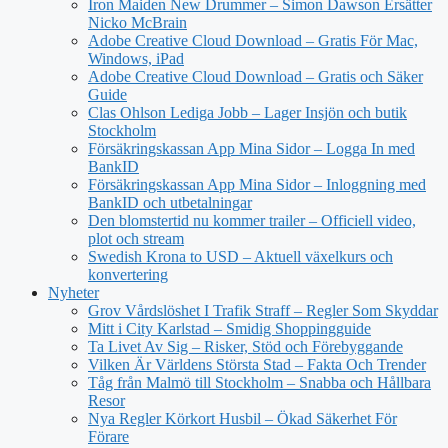
Iron Maiden New Drummer – Simon Dawson Ersätter
Nicko McBrain
Adobe Creative Cloud Download – Gratis För Mac,
Windows, iPad
Adobe Creative Cloud Download – Gratis och Säker
Guide
Clas Ohlson Lediga Jobb – Lager Insjön och butik
Stockholm
Försäkringskassan App Mina Sidor – Logga In med
BankID
Försäkringskassan App Mina Sidor – Inloggning med
BankID och utbetalningar
Den blomstertid nu kommer trailer – Officiell video,
plot och stream
Swedish Krona to USD – Aktuell växelkurs och
konvertering
Nyheter
Grov Vårdslöshet I Trafik Straff – Regler Som Skyddar
Mitt i City Karlstad – Smidig Shoppingguide
Ta Livet Av Sig – Risker, Stöd och Förebyggande
Vilken Är Världens Största Stad – Fakta Och Trender
Tåg från Malmö till Stockholm – Snabba och Hållbara
Resor
Nya Regler Körkort Husbil – Ökad Säkerhet För
Förare