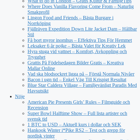
What to do in London – Gratis Kultur & FamiljeTips
Where Does Vanilla Flavoring Come From – Naturlig
Smakprofil
Lingon Food and Friends – Bästa Burgare i
Norrköping
Fjällräven Expedition Down Lite Jacket Dam – Hållbar
Stil
Få bort myror inomhus – Effektiva Tips För Hemmet
Leksaker 6 år pojke – Bästa Valet för Kreativ Lek
Hyra stuga vid vattnet – Komfort, Avkoppling och
Trygghet
Grattis På Födelsedagen Bilder Gratis – Kreativa
Mallar Online
Vad ska blodsockret ligga på – Förstå Normala Nivåer
Bacon i ugn tid – Enkel Väg Till Krispigt Resultat
Blue Star Caldera Village – Familjevänligt Paradis Med
Havsutsikt
Nöje
American Pie Presents Girls’ Rules – Filmguide och
Recension
Super Bowl Halftime Show – Full lista artister och
svensk tid
1 BTC to USD – Aktuell kurs i dollar och SEK
Hankook Winter i*Pike RS2 – Test och grepp för
nordisk vinter