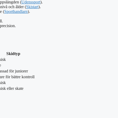
oppslängden (
Udenssport
).
nivå och ålder (
Skistart
).
e (
Sporthandlarn
).
l.
precision.
Skidtyp
sisk
e
ssad för juniorer
re för bättre kontroll
sisk
isk eller skate