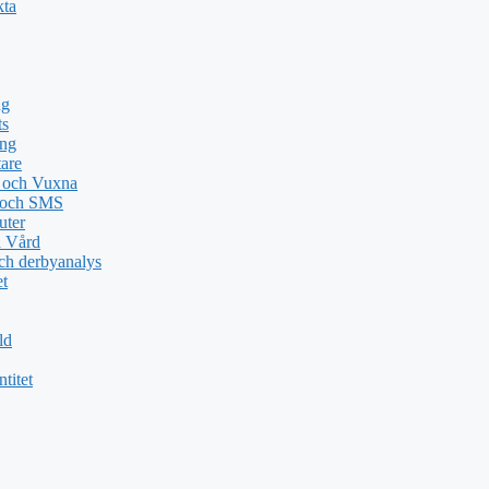
kta
ng
ts
ing
tare
n och Vuxna
e och SMS
uter
a Vård
ch derbyanalys
et
ld
titet