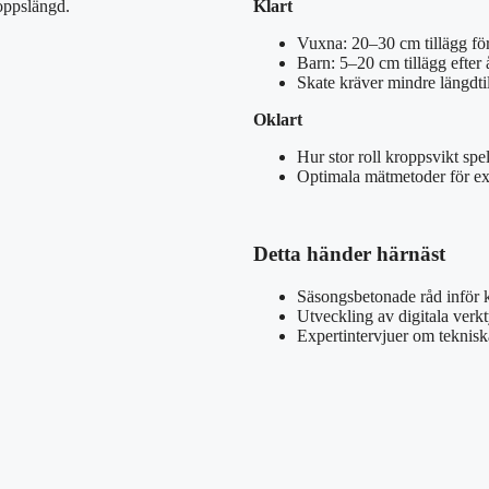
oppslängd.
Klart
Vuxna: 20–30 cm tillägg för
Barn: 5–20 cm tillägg efter 
Skate kräver mindre längdti
Oklart
Hur stor roll kroppsvikt spe
Optimala mätmetoder för e
Detta händer härnäst
Säsongsbetonade råd inför 
Utveckling av digitala verk
Expertintervjuer om tekniska