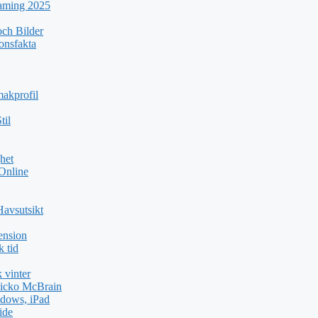
eaming 2025
ch Bilder
ionsfakta
akprofil
til
het
 Online
Havsutsikt
ension
k tid
 vinter
icko McBrain
dows, iPad
ide