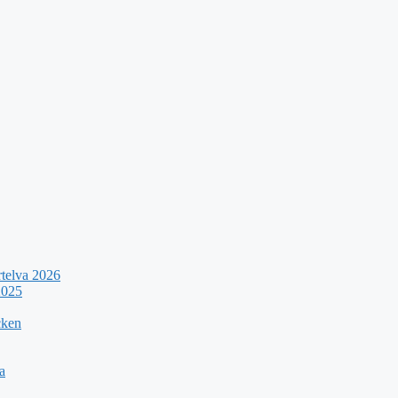
rtelva 2026
2025
cken
a