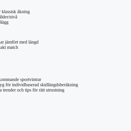
 klassisk åkning
ålder/nivå
llägg
lar jämfört med längd
xakt match
kommande sportvintrar
tyg för individbaserad skidlängdsberäkning
 trender och tips för rätt utrustning