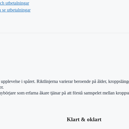
h utbetalningar
se utbetalningar
upplevelse i spåret. Riktlinjerna varierar beroende på ålder, kroppslängd
er.
nybörjare som erfarna åkare tjänar på att förstå samspelet mellan kroppsm
Klart & oklart