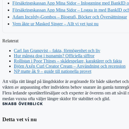
Försäkringskassan App Mina Sidor – Inloggning med BankID oc
Försäkringskassan App Mina Sidor – Logga in med BankID och 
Adam Inczèdy-Gombos – Biografi, Böcker och Översättningar
Vem åkte ur Masked Singer – Allt vi vet just nu
Relaterat
Carl Jan Granqvist – fakta, förmögenhet och liv
Hur många dog i tsunamin? Officiella siffror
Rollistan i Poor Things – skådespelare, karaktärer och fakta
Björn Axén Curl Creator Cream – Användning och recension
NP matte åk 9 – guide till nationella provet
Att välja rätt längd på längdskidor är avgörande för både säkerhet och 
vikten av anpassning efter individens behov snarare än gamla tumregl
Flera ledande sportåterförsäljare och experter är överens om att såväl 
medan vuxna ofta väljer längre skidor för stabilitet och glid.
SNABB ÖVERBLICK
Detta vet vi nu