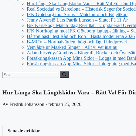
Hur Långa Ska Längdskidor Vara – Rätt Val För Din Up
Real Sociedad vs Barcelona – Historisk Seger för Socie
IFK Göteborg mot Sirius – Matchinfo och Biljettköp
Jenny Alversjö Lars Patrik Larsson – Slutet På 11 År
Bik Karlskoga Match Idag Resultat – Uppdaterad Överbl
IFK Norrköping mot IFK Göteborg laguppställning – Star
Hårfön bäst i test Råd och Rön – Bästa modellerna 2026
B-MCV – Normalvärden, högt och lågt i blodprovet
Vem åkte ur Masked Singer – Allt vi vet just nu
Adam Inczèdy-Gombos – Biografi, Böcker och Översätt
Försäkringskassan App Mina Sidor – Logga in med Bank
Försäkringskassan App Mina Sidor – Inloggning med Ba
Sök
efter:
Hur Långa Ska Längdskidor Vara – Rätt Val För Din
Av Fredrik Johansson · februari 25, 2026
Senaste artiklar