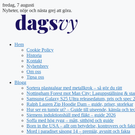
fredag, 7 augusti
Nyheter, nöje och nästa grej att göra.
Hem
Cookie Policy
Historia
Kontakt
Nyhetsbrev
Om oss
Tipsa oss
Blogg
Sortera plastgalgar med metallkrok – så gör du rätt
Nottingham Forest mot Man City: Laguppställning & sta
Samsung Galaxy S25 Ultra releasedatum, pris och spec 
Ralph Lauren Zip Hoodie Dam – guide, priser, storlekar
Hur ser en tumör ut? – Guide till utseende, känsla och te
Siemens induktionshäll med fläkt – guide 2026
Soffa med hög rygg – mått, sitthöjd och guide
Born in the USA – allt om betydelse, kontrovers och fakt
Mord i paradiset säsong 14 – premiär, avsnitt och fakta