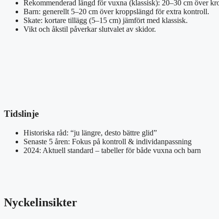
Rekommenderad längd för vuxna (klassisk): 20–30 cm över kr
Barn: generellt 5–20 cm över kroppslängd för extra kontroll.
Skate: kortare tillägg (5–15 cm) jämfört med klassisk.
Vikt och åkstil påverkar slutvalet av skidor.
Tidslinje
Historiska råd: “ju längre, desto bättre glid”
Senaste 5 åren: Fokus på kontroll & individanpassning
2024: Aktuell standard – tabeller för både vuxna och barn
Nyckelinsikter