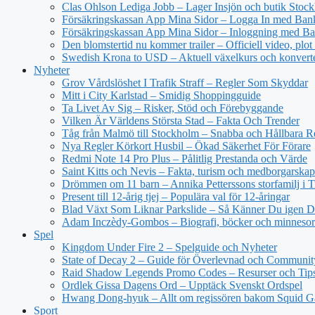
Clas Ohlson Lediga Jobb – Lager Insjön och butik Stoc
Försäkringskassan App Mina Sidor – Logga In med Ba
Försäkringskassan App Mina Sidor – Inloggning med Ba
Den blomstertid nu kommer trailer – Officiell video, plot
Swedish Krona to USD – Aktuell växelkurs och konvert
Nyheter
Grov Vårdslöshet I Trafik Straff – Regler Som Skyddar
Mitt i City Karlstad – Smidig Shoppingguide
Ta Livet Av Sig – Risker, Stöd och Förebyggande
Vilken Är Världens Största Stad – Fakta Och Trender
Tåg från Malmö till Stockholm – Snabba och Hållbara R
Nya Regler Körkort Husbil – Ökad Säkerhet För Förare
Redmi Note 14 Pro Plus – Pålitlig Prestanda och Värde
Saint Kitts och Nevis – Fakta, turism och medborgarskap
Drömmen om 11 barn – Annika Petterssons storfamilj i T
Present till 12-årig tjej – Populära val för 12-åringar
Blad Växt Som Liknar Parkslide – Så Känner Du igen 
Adam Inczèdy-Gombos – Biografi, böcker och minneso
Spel
Kingdom Under Fire 2 – Spelguide och Nyheter
State of Decay 2 – Guide för Överlevnad och Communit
Raid Shadow Legends Promo Codes – Resurser och Tip
Ordlek Gissa Dagens Ord – Upptäck Svenskt Ordspel
Hwang Dong-hyuk – Allt om regissören bakom Squid 
Sport