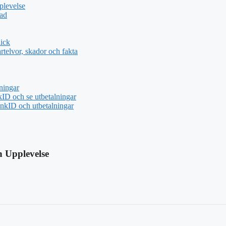
plevelse
dad
ick
telvor, skador och fakta
ningar
ID och se utbetalningar
nkID och utbetalningar
 Upplevelse