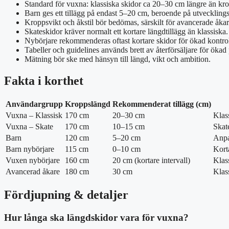
Standard för vuxna: klassiska skidor ca 20–30 cm längre än kr
Barn ges ett tillägg på endast 5–20 cm, beroende på utvecklings
Kroppsvikt och åkstil bör bedömas, särskilt för avancerade åkar
Skateskidor kräver normalt ett kortare längdtillägg än klassiska.
Nybörjare rekommenderas oftast kortare skidor för ökad kontrol
Tabeller och guidelines används brett av återförsäljare för ökad 
Mätning bör ske med hänsyn till längd, vikt och ambition.
Fakta i korthet
Användargrupp
Kroppslängd
Rekommenderat tillägg (cm)
Vuxna – Klassisk
170 cm
20–30 cm
Klas
Vuxna – Skate
170 cm
10–15 cm
Skat
Barn
120 cm
5–20 cm
Anpa
Barn nybörjare
115 cm
0–10 cm
Korta
Vuxen nybörjare
160 cm
20 cm (kortare intervall)
Klas
Avancerad åkare
180 cm
30 cm
Klass
Fördjupning & detaljer
Hur långa ska längdskidor vara för vuxna?