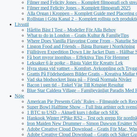
Filmer med Felicity Jones – Komplett filmografi och str
Filmer med Felicity Jones – Komplett filmografi 2025
Alla Organ i Kroppen – Komplett Guide med Placering o
Rollistan i Göta Kanal 2 – Komplett rollista och produkt
Livsstil
Hårfön Bäst I Test – Modeller För Alla Behov
What to do in London – Gratis Kultur & FamiljeTips
Where Does Vanilla Flavoring Come From – Naturlig Sm
Lingon Food and Friends – Bästa Burgare i Norrköping
Fjällräven Expedition Down Lite Jacket Dam – Hållbar S
Få bort myror inomhus – Effektiva Tips För Hemmet
Leksaker 6 år pojke – Bästa Valet för Kreativ Lek
Hyra stuga vid vattnet – Komfort, Avkoppling och Trygg
Grattis På Födelsedagen Bilder Gratis – Kreativa Mallar
Vad ska blodsockret ligga på – Förstå Normala Nivåer
Bacon i ugn tid – Enkel Väg Till Krispigt Resultat
Blue Star Caldera Village – Familjevänligt Paradis Med 
Nöje
American Pie Presents Girls’ Rules – Filmguide och Rec
Super Bowl Halftime Show – Full lista artister och svens
1 BTC to USD – Aktuell kurs i dollar och SEK
Hankook Winter i*Pike RS2 – Test och grepp för nordisk
Iron Maiden New Drummer – Simon Dawson Ersätter N
Adobe Creative Cloud Download – Gratis För Mac, Win
Adobe Creative Cloud Download – Gratis och Säker Gu