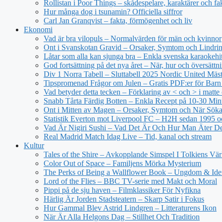
Rollistan i Poor Things – skådespelare, karaktärer och fa
Hur många dog i tsunamin? Officiella siffror
Carl Jan Granqvist – fakta, förmögenhet och liv
Ekonomi
Vad är bra vilopuls – Normalvärden för män och kvinnor
Ont i Svanskotan Gravid – Orsaker, Symtom och Lindri
Låtar som alla kan sjunga bra – Enkla svenska karaokehi
God fortsättning på det nya året – När, hur och översättn
Div 1 Norra Tabell – Sluttabell 2025 Nordic United Mäs
Tipspromenad Frågor om Julen – Gratis PDF:er för Bar
Vad betyder detta tecken – Förklaring av < och > i matt
Snabb Tårta Färdig Botten – Enkla Recept på 10-30 Min
Ont i Mitten av Magen – Orsaker, Symtom och När Sök
Statistik Everton mot Liverpool FC – H2H sedan 1995 o
Vad Är Nigiri Sushi – Vad Det Är Och Hur Man Äter D
Real Madrid Match Idag Live – Tid, kanal och stream
Kultur
Tales of the Shire – Avkopplande Simspel I Tolkiens Vär
Color Out of Space – Familjens Mörka Mysterium
The Perks of Being a Wallflower Book – Ungdom & Iden
Lord of the Flies – BBC TV-serie med Makt och Moral
Pippi på de sju haven – Filmklassiker För Nyfikna
Härlig Är Jorden Stadsteatern – Skarp Satir i Fokus
Hur Gammal Blev Astrid Lindgren – Litteraturens Ikon
När Är Alla Helgons Dag – Stillhet Och Tradition