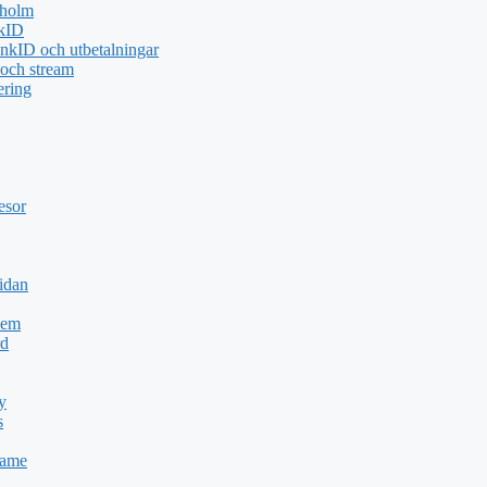
kholm
nkID
nkID och utbetalningar
 och stream
ering
esor
idan
Dem
rd
y
s
Game