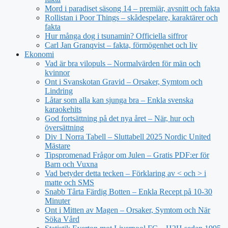
Mord i paradiset säsong 14 – premiär, avsnitt och fakta
Rollistan i Poor Things – skådespelare, karaktärer och
fakta
Hur många dog i tsunamin? Officiella siffror
Carl Jan Granqvist – fakta, förmögenhet och liv
Ekonomi
Vad är bra vilopuls – Normalvärden för män och
kvinnor
Ont i Svanskotan Gravid – Orsaker, Symtom och
Lindring
Låtar som alla kan sjunga bra – Enkla svenska
karaokehits
God fortsättning på det nya året – När, hur och
översättning
Div 1 Norra Tabell – Sluttabell 2025 Nordic United
Mästare
Tipspromenad Frågor om Julen – Gratis PDF:er för
Barn och Vuxna
Vad betyder detta tecken – Förklaring av < och > i
matte och SMS
Snabb Tårta Färdig Botten – Enkla Recept på 10-30
Minuter
Ont i Mitten av Magen – Orsaker, Symtom och När
Söka Vård