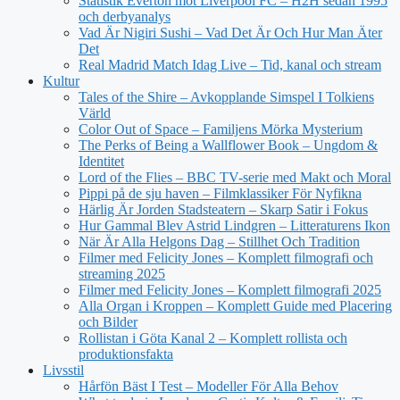
Statistik Everton mot Liverpool FC – H2H sedan 1995
och derbyanalys
Vad Är Nigiri Sushi – Vad Det Är Och Hur Man Äter
Det
Real Madrid Match Idag Live – Tid, kanal och stream
Kultur
Tales of the Shire – Avkopplande Simspel I Tolkiens
Värld
Color Out of Space – Familjens Mörka Mysterium
The Perks of Being a Wallflower Book – Ungdom &
Identitet
Lord of the Flies – BBC TV-serie med Makt och Moral
Pippi på de sju haven – Filmklassiker För Nyfikna
Härlig Är Jorden Stadsteatern – Skarp Satir i Fokus
Hur Gammal Blev Astrid Lindgren – Litteraturens Ikon
När Är Alla Helgons Dag – Stillhet Och Tradition
Filmer med Felicity Jones – Komplett filmografi och
streaming 2025
Filmer med Felicity Jones – Komplett filmografi 2025
Alla Organ i Kroppen – Komplett Guide med Placering
och Bilder
Rollistan i Göta Kanal 2 – Komplett rollista och
produktionsfakta
Livsstil
Hårfön Bäst I Test – Modeller För Alla Behov