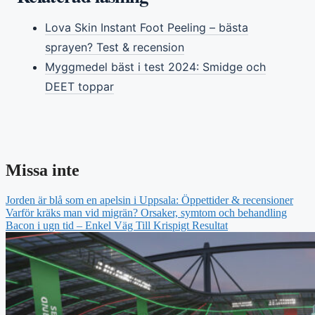
Lova Skin Instant Foot Peeling – bästa
sprayen? Test & recension
Myggmedel bäst i test 2024: Smidge och
DEET toppar
Missa inte
Jorden är blå som en apelsin i Uppsala: Öppettider & recensioner
Varför kräks man vid migrän? Orsaker, symtom och behandling
Bacon i ugn tid – Enkel Väg Till Krispigt Resultat