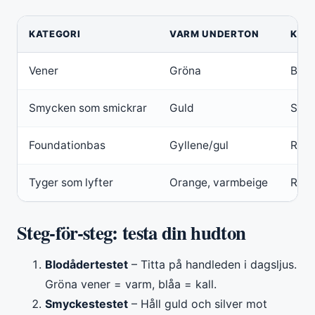
KATEGORI
VARM UNDERTON
KAL
Vener
Gröna
Blågr
Smycken som smickrar
Guld
Silve
Foundationbas
Gyllene/gul
Rosi
Tyger som lyfter
Orange, varmbeige
Rosa,
Steg-för-steg: testa din hudton
Blodådertestet
– Titta på handleden i dagsljus.
Gröna vener = varm, blåa = kall.
Smyckestestet
– Håll guld och silver mot