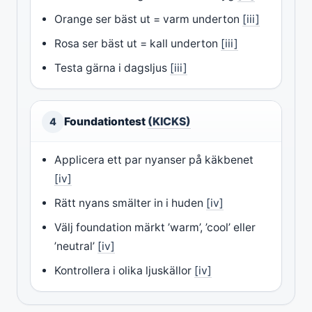
Orange ser bäst ut = varm underton
[iii]
Rosa ser bäst ut = kall underton
[iii]
Testa gärna i dagsljus
[iii]
Foundationtest
(KICKS)
4
Applicera ett par nyanser på käkbenet
[iv]
Rätt nyans smälter in i huden
[iv]
Välj foundation märkt ’warm’, ’cool’ eller
’neutral’
[iv]
Kontrollera i olika ljuskällor
[iv]