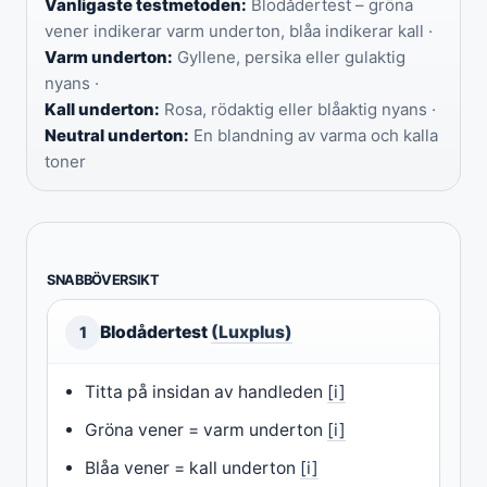
Vanligaste testmetoden:
Blodådertest – gröna
vener indikerar varm underton, blåa indikerar kall ·
Varm underton:
Gyllene, persika eller gulaktig
nyans ·
Kall underton:
Rosa, rödaktig eller blåaktig nyans ·
Neutral underton:
En blandning av varma och kalla
toner
SNABBÖVERSIKT
Blodådertest
(Luxplus)
1
Titta på insidan av handleden
[i]
Gröna vener = varm underton
[i]
Blåa vener = kall underton
[i]