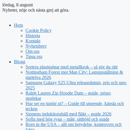
lördag, 8 augusti
Nyheter, nöje och nästa grej att göra.
Hem
Cookie Policy
Historia
Kontakt
Nyhetsbrev
Om oss
Tipsa oss
Blogg
Sortera plastgalgar med metallkrok – så gör du rätt
Nottingham Forest mot Man City: Laguppställning &
startelva 2026
Samsung Galaxy S25 Ultra releasedatum, pris och spec
2025
Ralph Lauren Zip Hoodie Dam – guide, priser,
storlekar
Hur ser en tumör ut? – Guide till utseende, känsla och
tecken
Siemens induktionshäll med fläkt – guide 2026
Soffa med hög rygg – mått, sitthöjd och guide
Born in the USA – allt om betydelse, kontrovers och
fakta