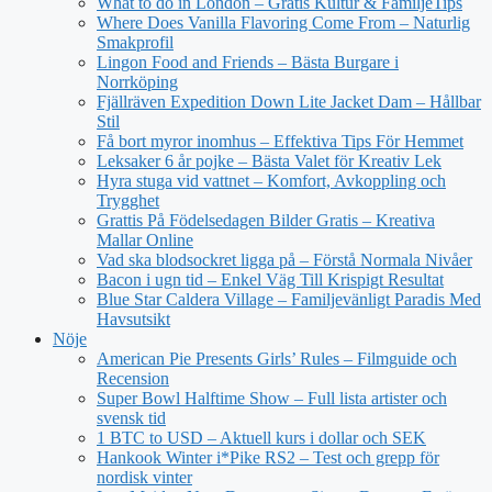
What to do in London – Gratis Kultur & FamiljeTips
Where Does Vanilla Flavoring Come From – Naturlig
Smakprofil
Lingon Food and Friends – Bästa Burgare i
Norrköping
Fjällräven Expedition Down Lite Jacket Dam – Hållbar
Stil
Få bort myror inomhus – Effektiva Tips För Hemmet
Leksaker 6 år pojke – Bästa Valet för Kreativ Lek
Hyra stuga vid vattnet – Komfort, Avkoppling och
Trygghet
Grattis På Födelsedagen Bilder Gratis – Kreativa
Mallar Online
Vad ska blodsockret ligga på – Förstå Normala Nivåer
Bacon i ugn tid – Enkel Väg Till Krispigt Resultat
Blue Star Caldera Village – Familjevänligt Paradis Med
Havsutsikt
Nöje
American Pie Presents Girls’ Rules – Filmguide och
Recension
Super Bowl Halftime Show – Full lista artister och
svensk tid
1 BTC to USD – Aktuell kurs i dollar och SEK
Hankook Winter i*Pike RS2 – Test och grepp för
nordisk vinter