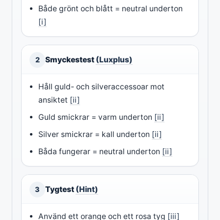
Både grönt och blått = neutral underton
[i]
Smyckestest
(Luxplus)
2
Håll guld- och silveraccessoar mot
ansiktet
[ii]
Guld smickrar = varm underton
[ii]
Silver smickrar = kall underton
[ii]
Båda fungerar = neutral underton
[ii]
Tygtest
(Hint)
3
Använd ett orange och ett rosa tyg
[iii]