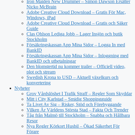
Iron Maiden New Drummer – Simon Dawson Ersätter
Nicko McBrain
Adobe Creative Cloud Download – Gratis För Mac,
Windows, iPad
Adobe Creative Cloud Download – Gratis och Säker
Guide
Clas Ohlson Lediga Jobb – Lager Insjön och butik
Stockholm
Försäkringskassan App Mina Sidor – Logga In med
BankID
Försäkringskassan App Mina Sidor – Inloggning med
BankID och utbetalningar
Den blomstertid nu kommer trailer – Officiell video,
plot och stream
Swedish Krona to USD – Aktuell växelkurs och
konvertering
Nyheter
Grov Vårdslöshet I Trafik Straff – Regler Som Skyddar
Mitt i City Karlstad – Smidig Shoppingguide
Ta Livet Av Sig – Risker, Stöd och Förebyggande
Vilken Är Världens Största Stad – Fakta Och Trender
Tåg från Malmö till Stockholm – Snabba och Hållbara
Resor
Nya Regler Körkort Husbil – Ökad Säkerhet För
Förare