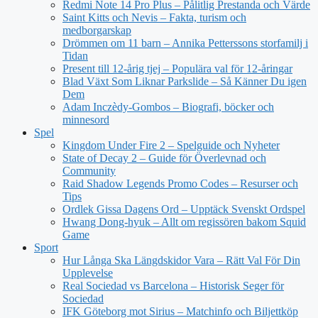
Redmi Note 14 Pro Plus – Pålitlig Prestanda och Värde
Saint Kitts och Nevis – Fakta, turism och
medborgarskap
Drömmen om 11 barn – Annika Petterssons storfamilj i
Tidan
Present till 12-årig tjej – Populära val för 12-åringar
Blad Växt Som Liknar Parkslide – Så Känner Du igen
Dem
Adam Inczèdy-Gombos – Biografi, böcker och
minnesord
Spel
Kingdom Under Fire 2 – Spelguide och Nyheter
State of Decay 2 – Guide för Överlevnad och
Community
Raid Shadow Legends Promo Codes – Resurser och
Tips
Ordlek Gissa Dagens Ord – Upptäck Svenskt Ordspel
Hwang Dong-hyuk – Allt om regissören bakom Squid
Game
Sport
Hur Långa Ska Längdskidor Vara – Rätt Val För Din
Upplevelse
Real Sociedad vs Barcelona – Historisk Seger för
Sociedad
IFK Göteborg mot Sirius – Matchinfo och Biljettköp