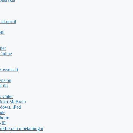
ionsfakta
akprofil
til
het
 Online
Havsutsikt
ension
k tid
 vinter
icko McBrain
dows, iPad
ide
kholm
nkID
nkID och utbetalningar