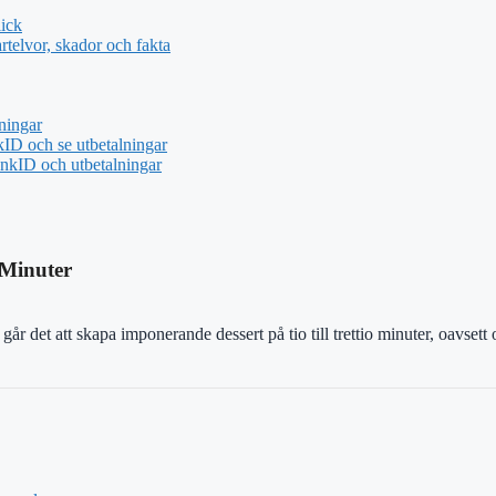
ick
telvor, skador och fakta
ningar
ID och se utbetalningar
nkID och utbetalningar
 Minuter
år det att skapa imponerande dessert på tio till trettio minuter, oavsett o