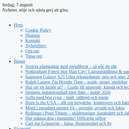
fredag, 7 augusti
Nyheter, nöje och nästa grej att göra.
Hem
Cookie Policy
Historia
Kontakt
Nyhetsbrev
Om oss
Tipsa oss
Blogg
Sortera plastgalgar med metallkrok – så gör du rätt
Nottingham Forest mot Man City: Laguppställning & sta
Samsung Galaxy S25 Ultra releasedatum, pris och spec 
Ralph Lauren Zip Hoodie Dam – guide, priser, storlekar
Hur ser en tumör ut? – Guide till utseende, känsla och te
Siemens induktionshäll med fläkt – guide 2026
Soffa med hög rygg – mått, sitthöjd och guide
Born in the USA – allt om betydelse, kontrovers och fakt
Mord i paradiset säsong 14 – premiär, avsnitt och fakta
Rollistan i Poor Things – skådespelare, karaktärer och fa
Hur många dog i tsunamin? Officiella siffror
Carl Jan Granqvist – fakta, förmögenhet och liv
Ekonomi