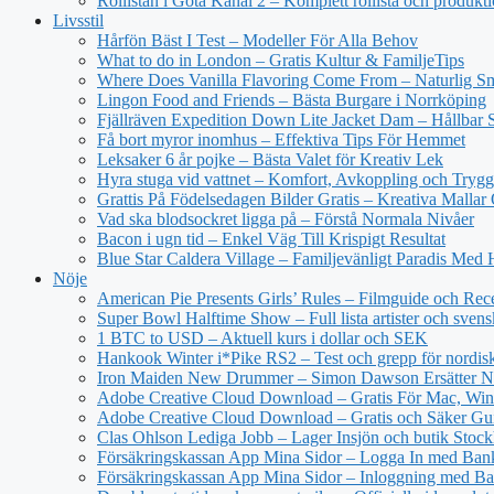
Rollistan i Göta Kanal 2 – Komplett rollista och produkt
Livsstil
Hårfön Bäst I Test – Modeller För Alla Behov
What to do in London – Gratis Kultur & FamiljeTips
Where Does Vanilla Flavoring Come From – Naturlig Sm
Lingon Food and Friends – Bästa Burgare i Norrköping
Fjällräven Expedition Down Lite Jacket Dam – Hållbar S
Få bort myror inomhus – Effektiva Tips För Hemmet
Leksaker 6 år pojke – Bästa Valet för Kreativ Lek
Hyra stuga vid vattnet – Komfort, Avkoppling och Trygg
Grattis På Födelsedagen Bilder Gratis – Kreativa Mallar
Vad ska blodsockret ligga på – Förstå Normala Nivåer
Bacon i ugn tid – Enkel Väg Till Krispigt Resultat
Blue Star Caldera Village – Familjevänligt Paradis Med 
Nöje
American Pie Presents Girls’ Rules – Filmguide och Rec
Super Bowl Halftime Show – Full lista artister och svens
1 BTC to USD – Aktuell kurs i dollar och SEK
Hankook Winter i*Pike RS2 – Test och grepp för nordisk
Iron Maiden New Drummer – Simon Dawson Ersätter N
Adobe Creative Cloud Download – Gratis För Mac, Win
Adobe Creative Cloud Download – Gratis och Säker Gu
Clas Ohlson Lediga Jobb – Lager Insjön och butik Stoc
Försäkringskassan App Mina Sidor – Logga In med Ba
Försäkringskassan App Mina Sidor – Inloggning med Ba