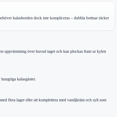
 behöver kalasborden dock inte kompliceras – dubbla bottnar räcker
ngen uppvärmning över huvud taget och kan plockas fram ur kylen
v hungriga kalasgäster.
n med flera lager eller att komplettera med vaniljkräm och sylt som