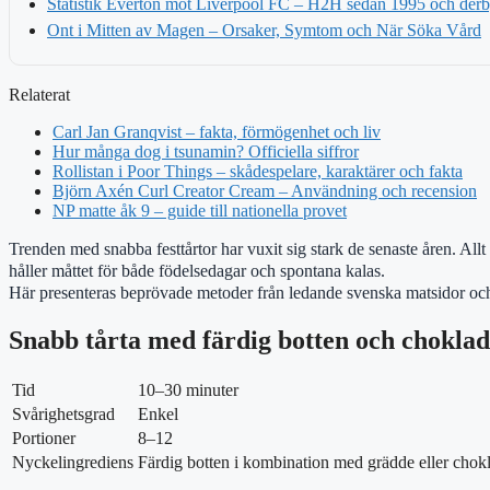
Statistik Everton mot Liverpool FC – H2H sedan 1995 och der
Ont i Mitten av Magen – Orsaker, Symtom och När Söka Vård
Relaterat
Carl Jan Granqvist – fakta, förmögenhet och liv
Hur många dog i tsunamin? Officiella siffror
Rollistan i Poor Things – skådespelare, karaktärer och fakta
Björn Axén Curl Creator Cream – Användning och recension
NP matte åk 9 – guide till nationella provet
Trenden med snabba festtårtor har vuxit sig stark de senaste åren. Allt
håller måttet för både födelsedagar och spontana kalas.
Här presenteras beprövade metoder från ledande svenska matsidor och 
Snabb tårta med färdig botten och choklad
Tid
10–30 minuter
Svårighetsgrad
Enkel
Portioner
8–12
Nyckelingrediens
Färdig botten i kombination med grädde eller chok