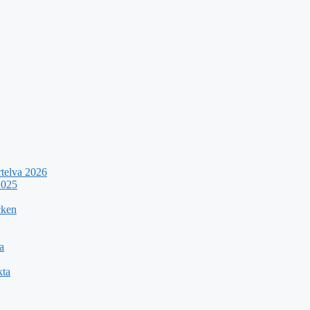
rtelva 2026
2025
cken
a
kta