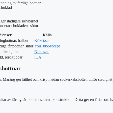
ndning av färdiga bottnar
 choklad
ger stadigare skivbarhet
lanserar chokladens sötma
ienser
Källa
ngbottnar, hallon
Köket.se
iga tårtbottnar, smör
YouTube-recept
 citronjuice
Niiinis.se
kt, jordgubbar
ICA
sbottnar
. Maräng ger lätthet och krisp medan sockerkaksbotten tillför stadighet 
tar av färdig tårtbotten i samma konstruktion. Detta ger en tårta som h