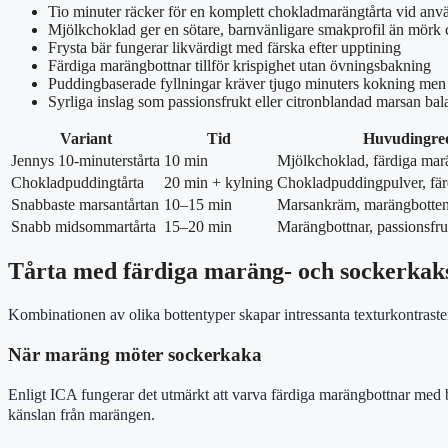
Tio minuter räcker för en komplett chokladmarängtårta vid anvä
Mjölkchoklad ger en sötare, barnvänligare smakprofil än mörk
Frysta bär fungerar likvärdigt med färska efter upptining
Färdiga marängbottnar tillför krispighet utan övningsbakning
Puddingbaserade fyllningar kräver tjugo minuters kokning men 
Syrliga inslag som passionsfrukt eller citronblandad marsan ba
Variant
Tid
Huvudingred
Jennys 10-minuterstårta
10 min
Mjölkchoklad, färdiga marä
Chokladpuddingtårta
20 min + kylning
Chokladpuddingpulver, färd
Snabbaste marsantårtan
10–15 min
Marsankräm, marängbotten,
Snabb midsommartårta
15–20 min
Marängbottnar, passionsfru
Tårta med färdiga maräng- och sockerkak
Kombinationen av olika bottentyper skapar intressanta texturkontraster
När maräng möter sockerkaka
Enligt ICA fungerar det utmärkt att varva färdiga marängbottnar med bi
känslan från marängen.