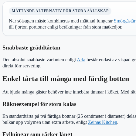
MÄTTANDE ALTERNATIV FÖR STORA SÄLLSKAP
När sötsugen måste kombineras med mättnad fungerar
Smörgåstår
till fjorton portioner enligt beräkningar från stora matkedjor.
Snabbaste gräddtårtan
Den absolut snabbaste varianten enligt
Arla
består endast av vispad g
direkt förr servering.
Enkel tårta till många med färdig botten
Att bjuda många gäster behöver inte innebära timmar i köket. Med rätt b
Räkneexempel för stora kalas
En standardtårta på två färdiga bottnar (25 centimeter i diameter) delas
bulkar upp volymen utan extra arbete, enligt
Zeinas Kitchen
.
Fyllningar som räcker långt