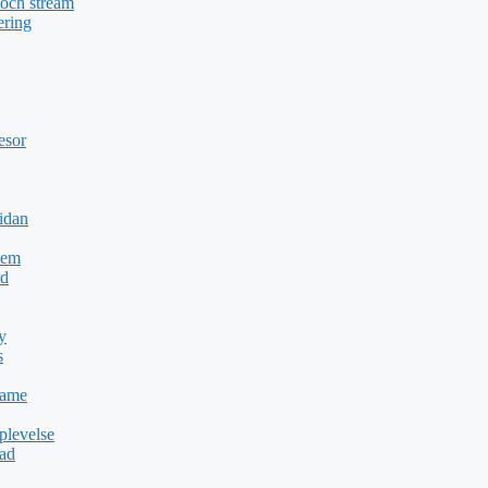
 och stream
ering
esor
idan
Dem
rd
y
s
Game
plevelse
dad