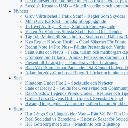
Den blomstertid nu kommer trailer – Officiell video, plot
Swedish Krona to USD – Aktuell växelkurs och konvert
Nyheter
Grov Vårdslöshet I Trafik Straff – Regler Som Skyddar
Mitt i City Karlstad – Smidig Shoppingguide
Ta Livet Av Sig – Risker, Stöd och Förebyggande
Vilken Är Världens Största Stad – Fakta Och Trender
Tåg från Malmö till Stockholm – Snabba och Hållbara R
Nya Regler Körkort Husbil – Ökad Säkerhet För Förare
Redmi Note 14 Pro Plus – Pålitlig Prestanda och Värde
Saint Kitts och Nevis – Fakta, turism och medborgarskap
Drömmen om 11 barn – Annika Petterssons storfamilj i T
Present till 12-årig tjej – Populära val för 12-åringar
Blad Växt Som Liknar Parkslide – Så Känner Du igen 
Adam Inczèdy-Gombos – Biografi, böcker och minneso
Spel
Kingdom Under Fire 2 – Spelguide och Nyheter
State of Decay 2 – Guide för Överlevnad och Communit
Raid Shadow Legends Promo Codes – Resurser och Tip
Ordlek Gissa Dagens Ord – Upptäck Svenskt Ordspel
Hwang Dong-hyuk – Allt om regissören bakom Squid 
Sport
Hur Långa Ska Längdskidor Vara – Rätt Val För Din Up
Real Sociedad vs Barcelona – Historisk Seger för Socie
IFK Göteborg mot Sirius – Matchinfo och Biljettköp