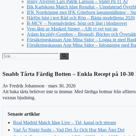
Jenny Alversjö Lars Patrik Larsson – Slutet På 11 År
Bik Karlskoga Match Idag Resultat – Uppdaterad Överbl
IFK Norrköping mot IFK Göteborg laguppställning – Star
Hårfön bäst i test Råd och Rön – Bästa modellerna 2026
B-MCV – Normalvärden, högt och lågt i blodprovet
Vem åkte ur Masked Singer – Allt vi vet just nu
Adam Inczèdy-Gombos – Biografi, Böcker och Översätt
Försäkringskassan App Mina Sidor – Logga in med Bank
Försäkringskassan App Mina Sidor – Inloggning med Ba
Sök
efter:
Snabb Tårta Färdig Botten – Enkla Recept på 10-30
Av Fredrik Johansson · mars 30, 2026
Att baka tårta behöver inte ta timmar. Med färdiga bottnar från affären g
vuxnas bjudning.
Senaste artiklar
Real Madrid Match Idag Live – Tid, kanal och stream
Vad Är Nigiri Sushi – Vad Det Är Och Hur Man Äter Det