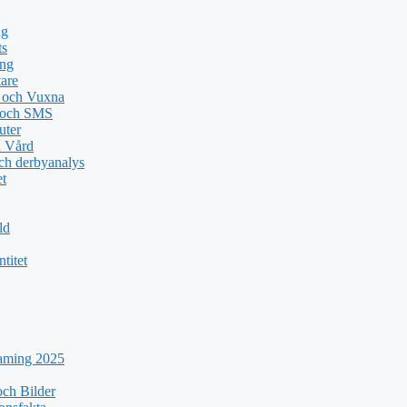
ng
ts
ing
tare
n och Vuxna
e och SMS
uter
a Vård
ch derbyanalys
et
ld
titet
eaming 2025
ch Bilder