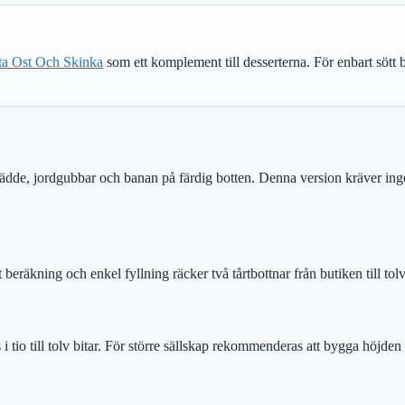
ta Ost Och Skinka
som ett komplement till desserterna. För enbart sött
rädde, jordgubbar och banan på färdig botten. Denna version kräver i
eräkning och enkel fyllning räcker två tårtbottnar från butiken till tol
 i tio till tolv bitar. För större sällskap rekommenderas att bygga höjde