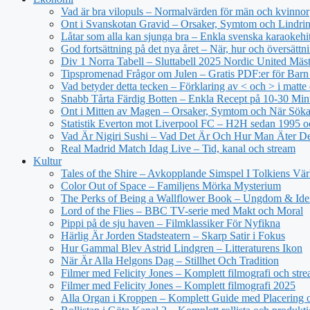
Vad är bra vilopuls – Normalvärden för män och kvinnor
Ont i Svanskotan Gravid – Orsaker, Symtom och Lindri
Låtar som alla kan sjunga bra – Enkla svenska karaokehi
God fortsättning på det nya året – När, hur och översättn
Div 1 Norra Tabell – Sluttabell 2025 Nordic United Mäs
Tipspromenad Frågor om Julen – Gratis PDF:er för Bar
Vad betyder detta tecken – Förklaring av < och > i matt
Snabb Tårta Färdig Botten – Enkla Recept på 10-30 Min
Ont i Mitten av Magen – Orsaker, Symtom och När Sök
Statistik Everton mot Liverpool FC – H2H sedan 1995 o
Vad Är Nigiri Sushi – Vad Det Är Och Hur Man Äter D
Real Madrid Match Idag Live – Tid, kanal och stream
Kultur
Tales of the Shire – Avkopplande Simspel I Tolkiens Vär
Color Out of Space – Familjens Mörka Mysterium
The Perks of Being a Wallflower Book – Ungdom & Iden
Lord of the Flies – BBC TV-serie med Makt och Moral
Pippi på de sju haven – Filmklassiker För Nyfikna
Härlig Är Jorden Stadsteatern – Skarp Satir i Fokus
Hur Gammal Blev Astrid Lindgren – Litteraturens Ikon
När Är Alla Helgons Dag – Stillhet Och Tradition
Filmer med Felicity Jones – Komplett filmografi och str
Filmer med Felicity Jones – Komplett filmografi 2025
Alla Organ i Kroppen – Komplett Guide med Placering o