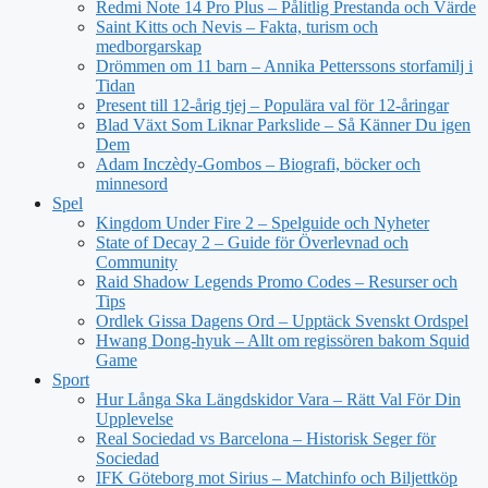
Redmi Note 14 Pro Plus – Pålitlig Prestanda och Värde
Saint Kitts och Nevis – Fakta, turism och
medborgarskap
Drömmen om 11 barn – Annika Petterssons storfamilj i
Tidan
Present till 12-årig tjej – Populära val för 12-åringar
Blad Växt Som Liknar Parkslide – Så Känner Du igen
Dem
Adam Inczèdy-Gombos – Biografi, böcker och
minnesord
Spel
Kingdom Under Fire 2 – Spelguide och Nyheter
State of Decay 2 – Guide för Överlevnad och
Community
Raid Shadow Legends Promo Codes – Resurser och
Tips
Ordlek Gissa Dagens Ord – Upptäck Svenskt Ordspel
Hwang Dong-hyuk – Allt om regissören bakom Squid
Game
Sport
Hur Långa Ska Längdskidor Vara – Rätt Val För Din
Upplevelse
Real Sociedad vs Barcelona – Historisk Seger för
Sociedad
IFK Göteborg mot Sirius – Matchinfo och Biljettköp