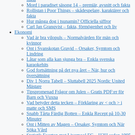
Mord i paradiset säsong 14 – premiär, avsnitt och fakta
Rollistan i Poor Things – skådespelare, karaktärer och
fakta
Hur många dog i tsunamin? Officiella siffror
Carl Jan Granqvist – fakta, förmögenhet och liv
Ekonomi
Vad är bra vilopuls – Normalvärden för män och
kvinnor
Ont i Svanskotan Gravid – Orsaker, Symtom och
Lindring
Låtar som alla kan sjunga bra – Enkla svenska
karaokehits
God fortsättning på det nya året – När, hur och
översättning
Div 1 Norra Tabell – Sluttabell 2025 Nordic United
Mästare
Tipspromenad Frågor om Julen – Gratis PDF:er för
Barn och Vuxna
Vad betyder detta tecken – Förklaring av < och > i
matte och SMS
Snabb Tårta Färdig Botten – Enkla Recept på 10-30
Minuter
Ont i Mitten av Magen – Orsaker, Symtom och När
Söka Vård