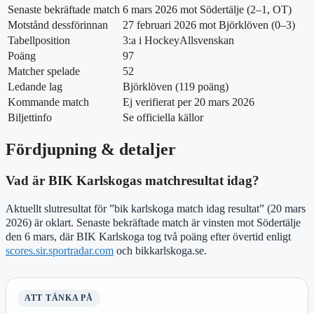
Senaste bekräftade match
6 mars 2026 mot Södertälje (2–1, OT)
Motstånd dessförinnan
27 februari 2026 mot Björklöven (0–3)
Tabellposition
3:a i HockeyAllsvenskan
Poäng
97
Matcher spelade
52
Ledande lag
Björklöven (119 poäng)
Kommande match
Ej verifierat per 20 mars 2026
Biljettinfo
Se officiella källor
Fördjupning & detaljer
Vad är BIK Karlskogas matchresultat idag?
Aktuellt slutresultat för ”bik karlskoga match idag resultat” (20 mars
2026) är oklart. Senaste bekräftade match är vinsten mot Södertälje
den 6 mars, där BIK Karlskoga tog två poäng efter övertid enligt
scores.sir.sportradar.com
och bikkarlskoga.se.
ATT TÄNKA PÅ