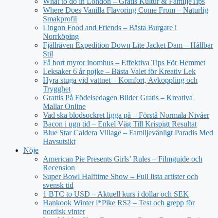
What to do in London – Gratis Kultur & FamiljeTips
Where Does Vanilla Flavoring Come From – Naturlig
Smakprofil
Lingon Food and Friends – Bästa Burgare i
Norrköping
Fjällräven Expedition Down Lite Jacket Dam – Hållbar
Stil
Få bort myror inomhus – Effektiva Tips För Hemmet
Leksaker 6 år pojke – Bästa Valet för Kreativ Lek
Hyra stuga vid vattnet – Komfort, Avkoppling och
Trygghet
Grattis På Födelsedagen Bilder Gratis – Kreativa
Mallar Online
Vad ska blodsockret ligga på – Förstå Normala Nivåer
Bacon i ugn tid – Enkel Väg Till Krispigt Resultat
Blue Star Caldera Village – Familjevänligt Paradis Med
Havsutsikt
Nöje
American Pie Presents Girls’ Rules – Filmguide och
Recension
Super Bowl Halftime Show – Full lista artister och
svensk tid
1 BTC to USD – Aktuell kurs i dollar och SEK
Hankook Winter i*Pike RS2 – Test och grepp för
nordisk vinter