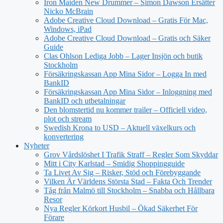
Iron Maiden New Drummer – Simon Dawson Ersätter
Nicko McBrain
Adobe Creative Cloud Download – Gratis För Mac,
Windows, iPad
Adobe Creative Cloud Download – Gratis och Säker
Guide
Clas Ohlson Lediga Jobb – Lager Insjön och butik
Stockholm
Försäkringskassan App Mina Sidor – Logga In med
BankID
Försäkringskassan App Mina Sidor – Inloggning med
BankID och utbetalningar
Den blomstertid nu kommer trailer – Officiell video,
plot och stream
Swedish Krona to USD – Aktuell växelkurs och
konvertering
Nyheter
Grov Vårdslöshet I Trafik Straff – Regler Som Skyddar
Mitt i City Karlstad – Smidig Shoppingguide
Ta Livet Av Sig – Risker, Stöd och Förebyggande
Vilken Är Världens Största Stad – Fakta Och Trender
Tåg från Malmö till Stockholm – Snabba och Hållbara
Resor
Nya Regler Körkort Husbil – Ökad Säkerhet För
Förare