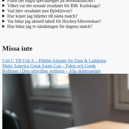
Finns det några specialregler på hemmamatcher?
Vilket var det senaste resultatet för BIK Karlskoga?
Vad blev resultatet mot Björklöven?
Hur köper jag biljetter till nästa match?
Var hittar jag aktuell tabell för HockeyAllsvenskan?
Hur hittar jag tv-sändningen för dagens match?
Missa inte
Usb C Till Usb A – Pålitlig Adapter för Data & Laddning
Make America Great Again Cap – Fakta och Guide
Rollistan i Den ofrivillige golfaren – Alla skådespelare