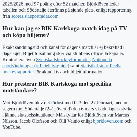
2025/2026 med 97 poäng efter 52 matcher. Björklöven leder
tabellen och Södertälje återfinns på sjunde plats, enligt rapportering
från
scores.sir.sportradar.com
.
Hur kan jag se BIK Karlskoga match idag på TV
och köpa biljetter?
Exakt sändningstid och kanal för dagens match är ej bekräftad i
dagsläget. Biljettförsäljning sker via klubbens officiella kanaler.
Kontrollera även
Svenska Ishockeyförbundet
,
Nationella
sportsändningar (officiell tv-guide)
samt
Statistik från officella
hockeyrapporter
för aktuell tv- och biljettinformation.
Hur presterar BIK Karlskoga mot specifika
motståndare?
Mot Björklöven blev det förlust med 0–3 den 27 februari, medan
segern mot Södertälje (2–1, övertid) den 6 mars visade lagets styrka
i jämna slutspelssituationer. Målskyttar för Björklöven var Marcus
Nilsson, Jacob Olofsson och Olli Vainio enligt
bjorkloven.com
och
YouTube.