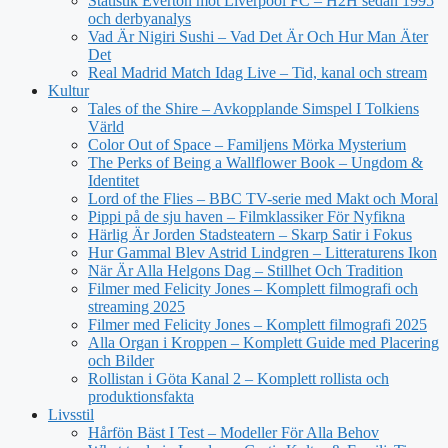
Statistik Everton mot Liverpool FC – H2H sedan 1995
och derbyanalys
Vad Är Nigiri Sushi – Vad Det Är Och Hur Man Äter
Det
Real Madrid Match Idag Live – Tid, kanal och stream
Kultur
Tales of the Shire – Avkopplande Simspel I Tolkiens
Värld
Color Out of Space – Familjens Mörka Mysterium
The Perks of Being a Wallflower Book – Ungdom &
Identitet
Lord of the Flies – BBC TV-serie med Makt och Moral
Pippi på de sju haven – Filmklassiker För Nyfikna
Härlig Är Jorden Stadsteatern – Skarp Satir i Fokus
Hur Gammal Blev Astrid Lindgren – Litteraturens Ikon
När Är Alla Helgons Dag – Stillhet Och Tradition
Filmer med Felicity Jones – Komplett filmografi och
streaming 2025
Filmer med Felicity Jones – Komplett filmografi 2025
Alla Organ i Kroppen – Komplett Guide med Placering
och Bilder
Rollistan i Göta Kanal 2 – Komplett rollista och
produktionsfakta
Livsstil
Hårfön Bäst I Test – Modeller För Alla Behov