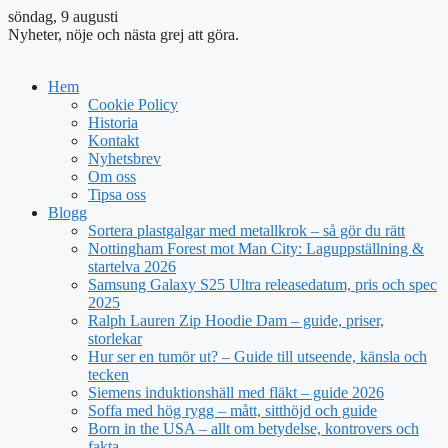
söndag, 9 augusti
Nyheter, nöje och nästa grej att göra.
Hem
Cookie Policy
Historia
Kontakt
Nyhetsbrev
Om oss
Tipsa oss
Blogg
Sortera plastgalgar med metallkrok – så gör du rätt
Nottingham Forest mot Man City: Laguppställning &
startelva 2026
Samsung Galaxy S25 Ultra releasedatum, pris och spec
2025
Ralph Lauren Zip Hoodie Dam – guide, priser,
storlekar
Hur ser en tumör ut? – Guide till utseende, känsla och
tecken
Siemens induktionshäll med fläkt – guide 2026
Soffa med hög rygg – mått, sitthöjd och guide
Born in the USA – allt om betydelse, kontrovers och
fakta