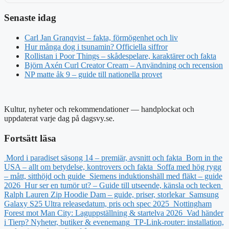
Senaste idag
Carl Jan Granqvist – fakta, förmögenhet och liv
Hur många dog i tsunamin? Officiella siffror
Rollistan i Poor Things – skådespelare, karaktärer och fakta
Björn Axén Curl Creator Cream – Användning och recension
NP matte åk 9 – guide till nationella provet
Kultur, nyheter och rekommendationer — handplockat och
uppdaterat varje dag på dagsvy.se.
Fortsätt läsa
Mord i paradiset säsong 14 – premiär, avsnitt och fakta
Born in the
USA – allt om betydelse, kontrovers och fakta
Soffa med hög rygg
– mått, sitthöjd och guide
Siemens induktionshäll med fläkt – guide
2026
Hur ser en tumör ut? – Guide till utseende, känsla och tecken
Ralph Lauren Zip Hoodie Dam – guide, priser, storlekar
Samsung
Galaxy S25 Ultra releasedatum, pris och spec 2025
Nottingham
Forest mot Man City: Laguppställning & startelva 2026
Vad händer
i Tierp? Nyheter, butiker & evenemang
TP-Link-router: installation,