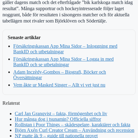
gäller dagens match och det efterfrågade ”bik karlskoga match idag
resultat”. Många supportrar och hockeyintresserade följer laget
noggrant, både för resultaten i säsongens matcher och för aktuella
tabellägen mot rivaler som Björklöven och Södertälje.
Senaste artiklar
Försäkringskassan App Mina Sidor – Inloggning med
BankID och utbetalningar
Försäkringskassan App Mina Sidor – Logga in med
BankID och se utbetalningar
Adam Inczèdy-Gombos – Biografi, Böcker och
Översättningar
Vem åkte ur Masked Singer – Allt vi vet just nu
Relaterat
Carl Jan Granqvist – fakta, förmögenhet och liv
Hur många dog i tsunamin? Officiella siffror
Rollistan i Poor Things – skådespelare, karaktärer och fakta
Björn Axén Curl Creator Cream – Användning och recension
NP matte åk 9 – guide till nationella provet