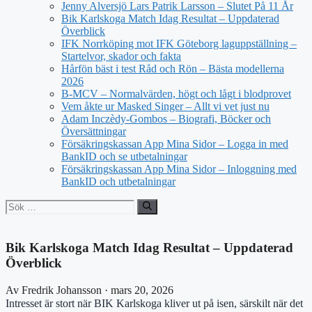
Jenny Alversjö Lars Patrik Larsson – Slutet På 11 År
Bik Karlskoga Match Idag Resultat – Uppdaterad
Överblick
IFK Norrköping mot IFK Göteborg laguppställning –
Startelvor, skador och fakta
Hårfön bäst i test Råd och Rön – Bästa modellerna
2026
B-MCV – Normalvärden, högt och lågt i blodprovet
Vem åkte ur Masked Singer – Allt vi vet just nu
Adam Inczèdy-Gombos – Biografi, Böcker och
Översättningar
Försäkringskassan App Mina Sidor – Logga in med
BankID och se utbetalningar
Försäkringskassan App Mina Sidor – Inloggning med
BankID och utbetalningar
Sök
efter:
Bik Karlskoga Match Idag Resultat – Uppdaterad
Överblick
Av Fredrik Johansson · mars 20, 2026
Intresset är stort när BIK Karlskoga kliver ut på isen, särskilt när det