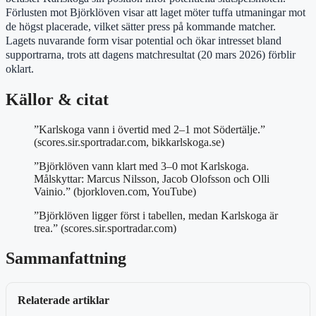
Förlusten mot Björklöven visar att laget möter tuffa utmaningar mot
de högst placerade, vilket sätter press på kommande matcher.
Lagets nuvarande form visar potential och ökar intresset bland
supportrarna, trots att dagens matchresultat (20 mars 2026) förblir
oklart.
Källor & citat
”Karlskoga vann i övertid med 2–1 mot Södertälje.”
(scores.sir.sportradar.com, bikkarlskoga.se)
”Björklöven vann klart med 3–0 mot Karlskoga.
Målskyttar: Marcus Nilsson, Jacob Olofsson och Olli
Vainio.” (bjorkloven.com, YouTube)
”Björklöven ligger först i tabellen, medan Karlskoga är
trea.” (scores.sir.sportradar.com)
Sammanfattning
Relaterade artiklar