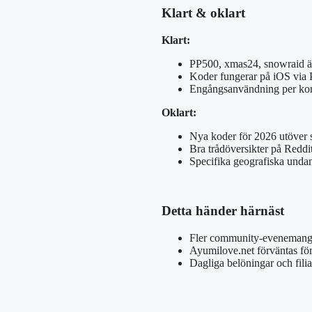
Klart & oklart
Klart:
PP500, xmas24, snowraid ä
Koder fungerar på iOS via 
Engångsanvändning per ko
Oklart:
Nya koder för 2026 utöver
Bra trådöversikter på Reddi
Specifika geografiska unda
Detta händer härnäst
Fler community-evenemang
Ayumilove.net förväntas fö
Dagliga belöningar och fili