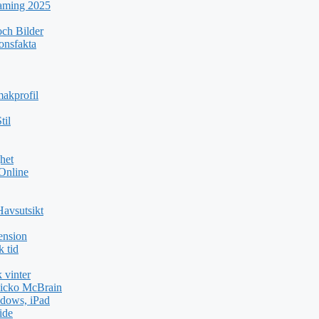
eaming 2025
ch Bilder
ionsfakta
akprofil
til
het
 Online
Havsutsikt
ension
k tid
 vinter
icko McBrain
dows, iPad
ide