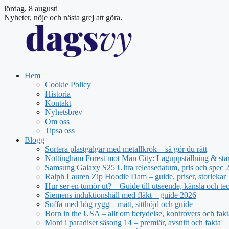
lördag, 8 augusti
Nyheter, nöje och nästa grej att göra.
Hem
Cookie Policy
Historia
Kontakt
Nyhetsbrev
Om oss
Tipsa oss
Blogg
Sortera plastgalgar med metallkrok – så gör du rätt
Nottingham Forest mot Man City: Laguppställning & sta
Samsung Galaxy S25 Ultra releasedatum, pris och spec 
Ralph Lauren Zip Hoodie Dam – guide, priser, storlekar
Hur ser en tumör ut? – Guide till utseende, känsla och te
Siemens induktionshäll med fläkt – guide 2026
Soffa med hög rygg – mått, sitthöjd och guide
Born in the USA – allt om betydelse, kontrovers och fakt
Mord i paradiset säsong 14 – premiär, avsnitt och fakta