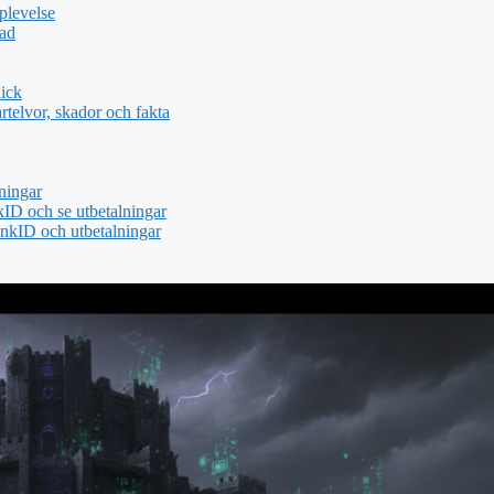
plevelse
dad
ick
telvor, skador och fakta
ningar
ID och se utbetalningar
nkID och utbetalningar