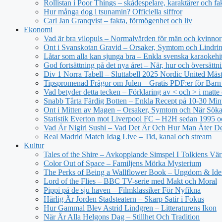
Rollistan i Poor Things – skådespelare, karaktärer och fa
Hur många dog i tsunamin? Officiella siffror
Carl Jan Granqvist – fakta, förmögenhet och liv
Ekonomi
Vad är bra vilopuls – Normalvärden för män och kvinnor
Ont i Svanskotan Gravid – Orsaker, Symtom och Lindri
Låtar som alla kan sjunga bra – Enkla svenska karaokehi
God fortsättning på det nya året – När, hur och översättn
Div 1 Norra Tabell – Sluttabell 2025 Nordic United Mäs
Tipspromenad Frågor om Julen – Gratis PDF:er för Bar
Vad betyder detta tecken – Förklaring av < och > i matt
Snabb Tårta Färdig Botten – Enkla Recept på 10-30 Min
Ont i Mitten av Magen – Orsaker, Symtom och När Sök
Statistik Everton mot Liverpool FC – H2H sedan 1995 o
Vad Är Nigiri Sushi – Vad Det Är Och Hur Man Äter D
Real Madrid Match Idag Live – Tid, kanal och stream
Kultur
Tales of the Shire – Avkopplande Simspel I Tolkiens Vär
Color Out of Space – Familjens Mörka Mysterium
The Perks of Being a Wallflower Book – Ungdom & Iden
Lord of the Flies – BBC TV-serie med Makt och Moral
Pippi på de sju haven – Filmklassiker För Nyfikna
Härlig Är Jorden Stadsteatern – Skarp Satir i Fokus
Hur Gammal Blev Astrid Lindgren – Litteraturens Ikon
När Är Alla Helgons Dag – Stillhet Och Tradition