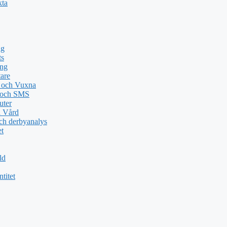
kta
ng
ts
ing
tare
n och Vuxna
e och SMS
uter
a Vård
ch derbyanalys
et
ld
titet