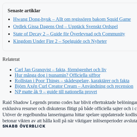
Senaste artiklar
Hwang Dong-hyuk – Allt om regissören bakom Squid Game
Ordlek Gissa Dagens Ord – Upptäck Svenskt Ordspel
State of Decay 2 – Guide för Överlevnad och Community
Kingdom Under Fire 2 – Spelguide och Nyheter
Relaterat
Carl Jan Granqvist – fakta, förmögenhet och liv
Hur många dog i tsunamin? Officiella siffror
Rollistan i Poor Things – skådespelare, karaktärer och fakta
Björn Axén Curl Creator Cream – Användning och recension
NP matte åk 9 – guide till nationella provet
Raid Shadow Legends promo codes har blivit eftertraktade belöningar fö
exklusiva resurser och diskuteras flitigt på både officiella sajter och 
Utöver de regelbundna lanseringarna hittar spelare uppdaterade kodlis
betonar vikten av att hålla koll på när viktigare inlösenperioder avsl
SNABB ÖVERBLICK