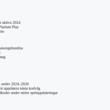
r aktiva 2024
Plarium Play
nto
 säsongsbundna
t
ntag
 under 2024–2026
rst uppdatera nästa kodvåg
alkoder under större speluppdateringar