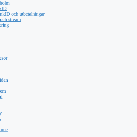
kholm
nkID
nkID och utbetalningar
 och stream
ering
esor
idan
Dem
rd
y
s
Game