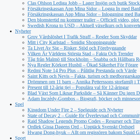
Clas Ohlson Lediga Jobb – Lager Insjön och butik Stoc
Försäkringskassan App Mina Sidor – Logga In med Ba
Försäkringskassan App Mina Sidor – Inloggning med Ba
Den blomstertid nu kommer trailer – Officiell video, plot
Swedish Krona to USD – Aktuell växelkurs och konvert
Nyheter
Grov Vårdslöshet I Trafik Straff – Regler Som Skyddar
Mitt i City Karlstad – Smidig Shoppingguide
Ta Livet Av Sig – Risker, Stöd och Förebyggande
Vilken Är Världens Största Stad – Fakta Och Trender
Tåg från Malmö till Stockholm – Snabba och Hållbara R
Nya Regler Körkort Husbil – Ökad Säkerhet För Förare
Redmi Note 14 Pro Plus – Pålitlig Prestanda och Värde
Saint Kitts och Nevis – Fakta, turism och medborgarskap
Drömmen om 11 barn – Annika Petterssons storfamilj i T
Present till 12-årig tjej – Populära val för 12-åringar
Blad Växt Som Liknar Parkslide – Så Känner Du igen 
Adam Inczèdy-Gombos – Biografi, böcker och minneso
Spel
Kingdom Under Fire 2 – Spelguide och Nyheter
State of Decay 2 – Guide för Överlevnad och Communit
Raid Shadow Legends Promo Codes – Resurser och Tip
Ordlek Gissa Dagens Ord – Upptäck Svenskt Ordspel
Hwang Dong-hyuk – Allt om regissören bakom Squid 
Sport