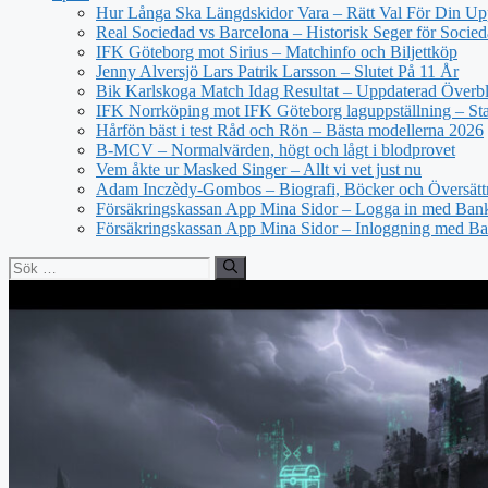
Hur Långa Ska Längdskidor Vara – Rätt Val För Din Up
Real Sociedad vs Barcelona – Historisk Seger för Socie
IFK Göteborg mot Sirius – Matchinfo och Biljettköp
Jenny Alversjö Lars Patrik Larsson – Slutet På 11 År
Bik Karlskoga Match Idag Resultat – Uppdaterad Överbl
IFK Norrköping mot IFK Göteborg laguppställning – Star
Hårfön bäst i test Råd och Rön – Bästa modellerna 2026
B-MCV – Normalvärden, högt och lågt i blodprovet
Vem åkte ur Masked Singer – Allt vi vet just nu
Adam Inczèdy-Gombos – Biografi, Böcker och Översätt
Försäkringskassan App Mina Sidor – Logga in med Bank
Försäkringskassan App Mina Sidor – Inloggning med Ba
Sök
efter: