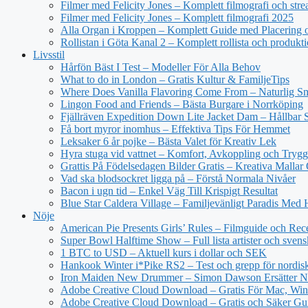
Filmer med Felicity Jones – Komplett filmografi och str
Filmer med Felicity Jones – Komplett filmografi 2025
Alla Organ i Kroppen – Komplett Guide med Placering o
Rollistan i Göta Kanal 2 – Komplett rollista och produkt
Livsstil
Hårfön Bäst I Test – Modeller För Alla Behov
What to do in London – Gratis Kultur & FamiljeTips
Where Does Vanilla Flavoring Come From – Naturlig Sm
Lingon Food and Friends – Bästa Burgare i Norrköping
Fjällräven Expedition Down Lite Jacket Dam – Hållbar S
Få bort myror inomhus – Effektiva Tips För Hemmet
Leksaker 6 år pojke – Bästa Valet för Kreativ Lek
Hyra stuga vid vattnet – Komfort, Avkoppling och Trygg
Grattis På Födelsedagen Bilder Gratis – Kreativa Mallar
Vad ska blodsockret ligga på – Förstå Normala Nivåer
Bacon i ugn tid – Enkel Väg Till Krispigt Resultat
Blue Star Caldera Village – Familjevänligt Paradis Med 
Nöje
American Pie Presents Girls’ Rules – Filmguide och Rec
Super Bowl Halftime Show – Full lista artister och svens
1 BTC to USD – Aktuell kurs i dollar och SEK
Hankook Winter i*Pike RS2 – Test och grepp för nordisk
Iron Maiden New Drummer – Simon Dawson Ersätter N
Adobe Creative Cloud Download – Gratis För Mac, Win
Adobe Creative Cloud Download – Gratis och Säker Gu