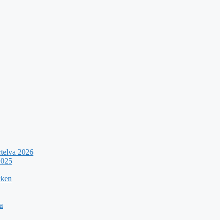
rtelva 2026
2025
cken
a