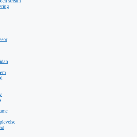
 och stream
ering
esor
idan
Dem
rd
y
s
Game
plevelse
dad