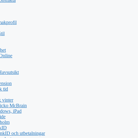
ionsfakta
akprofil
til
het
 Online
Havsutsikt
ension
k tid
 vinter
icko McBrain
dows, iPad
ide
kholm
nkID
nkID och utbetalningar