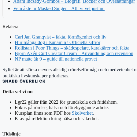
Adam Inczèdy-Gombos – Biografi, Böcker och Översättningar
Vem åkte ur Masked Singer – Allt vi vet just nu
Relaterat
Carl Jan Granqvist – fakta, förmögenhet och liv
Hur många dog i tsunamin? Officiella siffror
Rollistan i Poor Things – skådespelare, karaktärer och fakta
Björn Axén Curl Creator Cream – Användning och recension
NP matte åk 9 – guide till nationella provet
Syftet är att stärka elevers allsidiga rörelseförmåga och medvetenhet
praktiska livskunskaper prioriteras.
SNABB ÖVERBLICK
Detta vet vi nu
Lgr22 gäller från 2022 för grundskola och fritidshem.
Fokus på rörelse, hälsa och förebyggande arbete.
Kursplan finns som PDF hos
Skolverket
.
Krav på reflektion kring hälsa och säkerhet.
Tidslinje