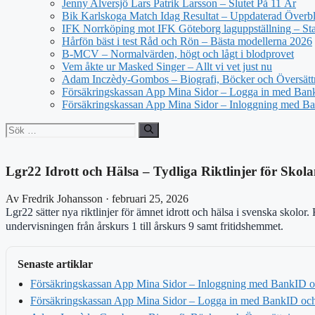
Jenny Alversjö Lars Patrik Larsson – Slutet På 11 År
Bik Karlskoga Match Idag Resultat – Uppdaterad Överbl
IFK Norrköping mot IFK Göteborg laguppställning – Star
Hårfön bäst i test Råd och Rön – Bästa modellerna 2026
B-MCV – Normalvärden, högt och lågt i blodprovet
Vem åkte ur Masked Singer – Allt vi vet just nu
Adam Inczèdy-Gombos – Biografi, Böcker och Översätt
Försäkringskassan App Mina Sidor – Logga in med Bank
Försäkringskassan App Mina Sidor – Inloggning med Ba
Sök
efter:
Lgr22 Idrott och Hälsa – Tydliga Riktlinjer för Skol
Av Fredrik Johansson · februari 25, 2026
Lgr22 sätter nya riktlinjer för ämnet idrott och hälsa i svenska skolo
undervisningen från årskurs 1 till årskurs 9 samt fritidshemmet.
Senaste artiklar
Försäkringskassan App Mina Sidor – Inloggning med BankID oc
Försäkringskassan App Mina Sidor – Logga in med BankID och 