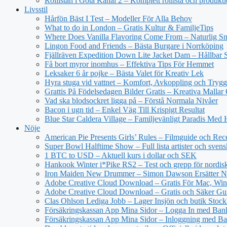
Rollistan i Göta Kanal 2 – Komplett rollista och produkt
Livsstil
Hårfön Bäst I Test – Modeller För Alla Behov
What to do in London – Gratis Kultur & FamiljeTips
Where Does Vanilla Flavoring Come From – Naturlig Sm
Lingon Food and Friends – Bästa Burgare i Norrköping
Fjällräven Expedition Down Lite Jacket Dam – Hållbar S
Få bort myror inomhus – Effektiva Tips För Hemmet
Leksaker 6 år pojke – Bästa Valet för Kreativ Lek
Hyra stuga vid vattnet – Komfort, Avkoppling och Trygg
Grattis På Födelsedagen Bilder Gratis – Kreativa Mallar
Vad ska blodsockret ligga på – Förstå Normala Nivåer
Bacon i ugn tid – Enkel Väg Till Krispigt Resultat
Blue Star Caldera Village – Familjevänligt Paradis Med 
Nöje
American Pie Presents Girls’ Rules – Filmguide och Rec
Super Bowl Halftime Show – Full lista artister och svens
1 BTC to USD – Aktuell kurs i dollar och SEK
Hankook Winter i*Pike RS2 – Test och grepp för nordisk
Iron Maiden New Drummer – Simon Dawson Ersätter N
Adobe Creative Cloud Download – Gratis För Mac, Win
Adobe Creative Cloud Download – Gratis och Säker Gu
Clas Ohlson Lediga Jobb – Lager Insjön och butik Stoc
Försäkringskassan App Mina Sidor – Logga In med Ba
Försäkringskassan App Mina Sidor – Inloggning med Ba