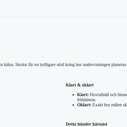
 om hälsa. Skolor får nu tydligare stöd kring hur undervisningen planer
Klart & oklart
Klart:
Huvudmål och lärande
fritidshem.
Oklart:
Exakt hur målen ska
Detta händer härnäst