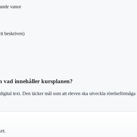
jande vanor
it beskriven)
h vad innehåller kursplanen?
gital text. Den täcker mål som att eleven ska utveckla rörelseförmåga o
et.