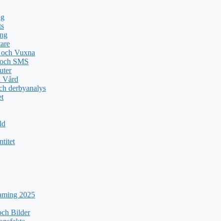
ng
ts
ing
tare
n och Vuxna
e och SMS
uter
a Vård
ch derbyanalys
et
ld
titet
eaming 2025
ch Bilder