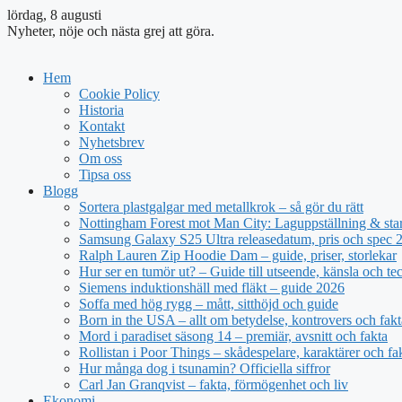
lördag, 8 augusti
Nyheter, nöje och nästa grej att göra.
Hem
Cookie Policy
Historia
Kontakt
Nyhetsbrev
Om oss
Tipsa oss
Blogg
Sortera plastgalgar med metallkrok – så gör du rätt
Nottingham Forest mot Man City: Laguppställning & sta
Samsung Galaxy S25 Ultra releasedatum, pris och spec 
Ralph Lauren Zip Hoodie Dam – guide, priser, storlekar
Hur ser en tumör ut? – Guide till utseende, känsla och te
Siemens induktionshäll med fläkt – guide 2026
Soffa med hög rygg – mått, sitthöjd och guide
Born in the USA – allt om betydelse, kontrovers och fakt
Mord i paradiset säsong 14 – premiär, avsnitt och fakta
Rollistan i Poor Things – skådespelare, karaktärer och fa
Hur många dog i tsunamin? Officiella siffror
Carl Jan Granqvist – fakta, förmögenhet och liv
Ekonomi