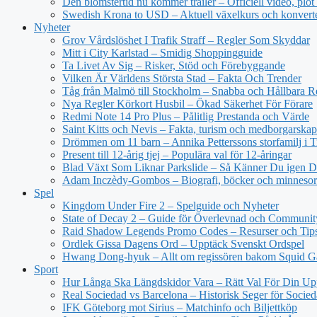
Den blomstertid nu kommer trailer – Officiell video, plot
Swedish Krona to USD – Aktuell växelkurs och konvert
Nyheter
Grov Vårdslöshet I Trafik Straff – Regler Som Skyddar
Mitt i City Karlstad – Smidig Shoppingguide
Ta Livet Av Sig – Risker, Stöd och Förebyggande
Vilken Är Världens Största Stad – Fakta Och Trender
Tåg från Malmö till Stockholm – Snabba och Hållbara R
Nya Regler Körkort Husbil – Ökad Säkerhet För Förare
Redmi Note 14 Pro Plus – Pålitlig Prestanda och Värde
Saint Kitts och Nevis – Fakta, turism och medborgarskap
Drömmen om 11 barn – Annika Petterssons storfamilj i T
Present till 12-årig tjej – Populära val för 12-åringar
Blad Växt Som Liknar Parkslide – Så Känner Du igen 
Adam Inczèdy-Gombos – Biografi, böcker och minneso
Spel
Kingdom Under Fire 2 – Spelguide och Nyheter
State of Decay 2 – Guide för Överlevnad och Communit
Raid Shadow Legends Promo Codes – Resurser och Tip
Ordlek Gissa Dagens Ord – Upptäck Svenskt Ordspel
Hwang Dong-hyuk – Allt om regissören bakom Squid 
Sport
Hur Långa Ska Längdskidor Vara – Rätt Val För Din Up
Real Sociedad vs Barcelona – Historisk Seger för Socie
IFK Göteborg mot Sirius – Matchinfo och Biljettköp