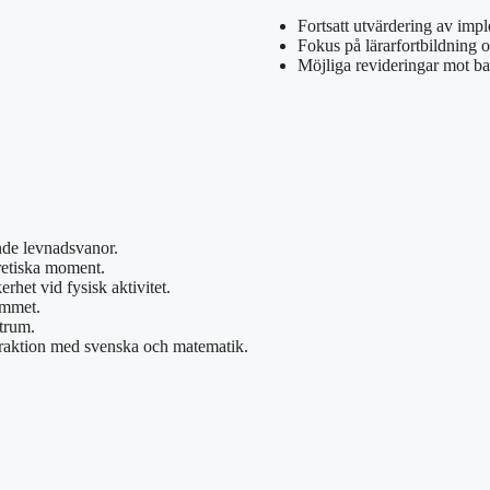
Fortsatt utvärdering av imp
Fokus på lärarfortbildning
Möjliga revideringar mot ba
nde levnadsvanor.
oretiska moment.
rhet vid fysisk aktivitet.
emmet.
ntrum.
eraktion med svenska och matematik.