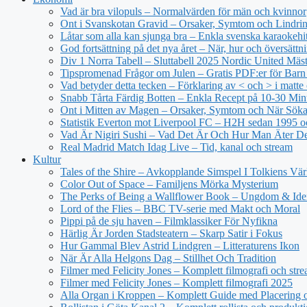
Vad är bra vilopuls – Normalvärden för män och kvinnor
Ont i Svanskotan Gravid – Orsaker, Symtom och Lindri
Låtar som alla kan sjunga bra – Enkla svenska karaokehi
God fortsättning på det nya året – När, hur och översättn
Div 1 Norra Tabell – Sluttabell 2025 Nordic United Mäs
Tipspromenad Frågor om Julen – Gratis PDF:er för Bar
Vad betyder detta tecken – Förklaring av < och > i matt
Snabb Tårta Färdig Botten – Enkla Recept på 10-30 Min
Ont i Mitten av Magen – Orsaker, Symtom och När Sök
Statistik Everton mot Liverpool FC – H2H sedan 1995 o
Vad Är Nigiri Sushi – Vad Det Är Och Hur Man Äter D
Real Madrid Match Idag Live – Tid, kanal och stream
Kultur
Tales of the Shire – Avkopplande Simspel I Tolkiens Vär
Color Out of Space – Familjens Mörka Mysterium
The Perks of Being a Wallflower Book – Ungdom & Iden
Lord of the Flies – BBC TV-serie med Makt och Moral
Pippi på de sju haven – Filmklassiker För Nyfikna
Härlig Är Jorden Stadsteatern – Skarp Satir i Fokus
Hur Gammal Blev Astrid Lindgren – Litteraturens Ikon
När Är Alla Helgons Dag – Stillhet Och Tradition
Filmer med Felicity Jones – Komplett filmografi och str
Filmer med Felicity Jones – Komplett filmografi 2025
Alla Organ i Kroppen – Komplett Guide med Placering o