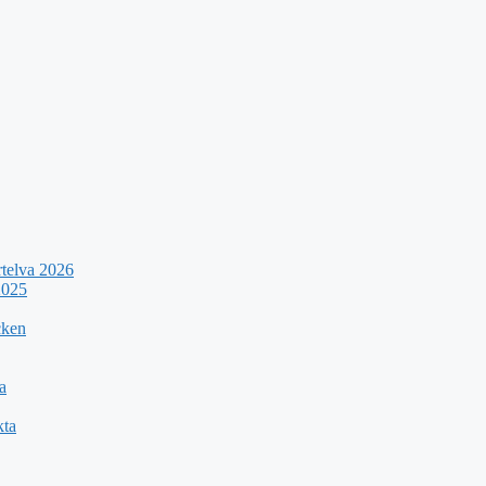
rtelva 2026
2025
cken
a
kta