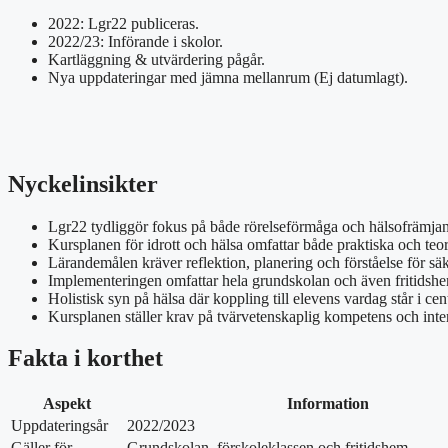
2022: Lgr22 publiceras.
2022/23: Införande i skolor.
Kartläggning & utvärdering pågår.
Nya uppdateringar med jämna mellanrum (Ej datumlagt).
Nyckelinsikter
Lgr22 tydliggör fokus på både rörelseförmåga och hälsofrämja
Kursplanen för idrott och hälsa omfattar både praktiska och te
Lärandemålen kräver reflektion, planering och förståelse för säke
Implementeringen omfattar hela grundskolan och även fritidsh
Holistisk syn på hälsa där koppling till elevens vardag står i ce
Kursplanen ställer krav på tvärvetenskaplig kompetens och int
Fakta i korthet
Aspekt
Information
Uppdateringsår
2022/2023
Gäller för
Grundskolan, förskoleklassen och fritidshem