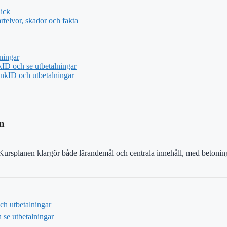
ick
telvor, skador och fakta
ningar
ID och se utbetalningar
nkID och utbetalningar
an
r. Kursplanen klargör både lärandemål och centrala innehåll, med betoni
h utbetalningar
se utbetalningar