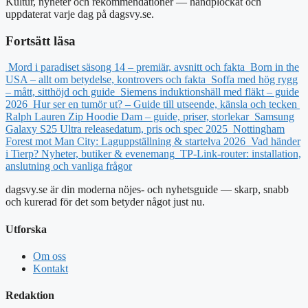
Kultur, nyheter och rekommendationer — handplockat och
uppdaterat varje dag på dagsvy.se.
Fortsätt läsa
Mord i paradiset säsong 14 – premiär, avsnitt och fakta
Born in the
USA – allt om betydelse, kontrovers och fakta
Soffa med hög rygg
– mått, sitthöjd och guide
Siemens induktionshäll med fläkt – guide
2026
Hur ser en tumör ut? – Guide till utseende, känsla och tecken
Ralph Lauren Zip Hoodie Dam – guide, priser, storlekar
Samsung
Galaxy S25 Ultra releasedatum, pris och spec 2025
Nottingham
Forest mot Man City: Laguppställning & startelva 2026
Vad händer
i Tierp? Nyheter, butiker & evenemang
TP-Link-router: installation,
anslutning och vanliga frågor
dagsvy.se är din moderna nöjes- och nyhetsguide — skarp, snabb
och kurerad för det som betyder något just nu.
Utforska
Om oss
Kontakt
Redaktion