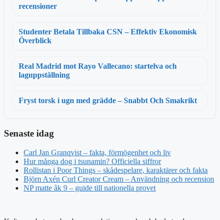
recensioner
Studenter Betala Tillbaka CSN – Effektiv Ekonomisk
Överblick
Real Madrid mot Rayo Vallecano: startelva och
laguppställning
Fryst torsk i ugn med grädde – Snabbt Och Smakrikt
Senaste idag
Carl Jan Granqvist – fakta, förmögenhet och liv
Hur många dog i tsunamin? Officiella siffror
Rollistan i Poor Things – skådespelare, karaktärer och fakta
Björn Axén Curl Creator Cream – Användning och recension
NP matte åk 9 – guide till nationella provet