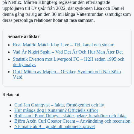
på Netflix. Mårten Klingberg regisserar den efterlängtade
uppföljaren till
Ur spår
från 2022, där syskonen Lisa och Daniel
denna gång tar sig an den 30 mil långa Vätternrundan samtidigt som
deras personliga relationer hotar att rasa samman.
Senaste artiklar
Real Madrid Match Idag Live – Tid, kanal och stream
Vad Är Nigiri Sushi – Vad Det Är Och Hur Man Äter Det
Statistik Everton mot Liverpool FC – H2H sedan 1995 och
derbyanalys
Ont i Mitten av Magen – Orsaker, Symtom och När Söka
Vård
Relaterat
Carl Jan Granqvist – fakta, förmögenhet och liv
Hur många dog i tsunamin? Officiella siffror
Rollistan i Poor Things – skådespelare, karaktärer och fakta
Björn Axén Curl Creator Cream – Användning och recension
NP matte åk 9 – guide till nationella provet