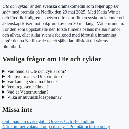
Ute och cyklar
är den svenska dramakomedin som följer upp
Ur
spår
med premiär på Netflix den 23 maj 2025. Med Katia Winter
och Fredrik Hallgren i spetsen utforskar filmen syskonrelationer och
äktenskapskriser mot bakgrund av den 30 mil långa Vätternrundan.
För den som uppskattade den första filmens balans mellan humor
och allvar, eller gillar svensk feelgood med idrottslig inramning,
utgör denna Netflix-release ett självklart tillskott till vårens
filmutbud.
Vanliga frågor om Ute och cyklar
Vad handlar Ute och cyklar om?
Behöver man se Ur spår först?
Var kan jag streama filmen?
Vem regisserar filmen?
Vad är Vätternrundan?
Vilka är huvudskådespelarna?
Missa inte
Ont i pannan över ögat – Orsaker Och Behandling
När kommer vaiana 2 ut på disney – Premiär och streaming