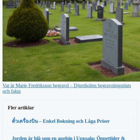
Var är Marie Fredriksson begravd – Djursholms begravningsplats
och fakta
Fler artiklar
ตั๋วเครื่องบิน – Enkel Bokning och Låga Priser
Jorden är blå som en apelsin i Uppsala: Öppettider &