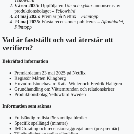
Yellowbird
Våren 2025:
Uppföljaren
Ute och cyklar
annonseras av
produktionsbolaget –
Yellowbird
23 maj 2025:
Premiär på Netflix –
Filmtopp
23 maj 2025:
Första recensioner publiceras –
Aftonbladet,
Filmtopp
Vad är fastställt och vad återstår att
verifiera?
Bekräftad information
Premiärdatum 23 maj 2025 på Netflix
Regissör Mårten Klingberg
Huvudrollsinnehavare Katia Winter och Fredrik Hallgren
Grundhandling om Vätternrundan och relationskriser
Produktionsbolag Yellowbird Sweden
Information som saknas
Fullständig rollista för samtliga biroller
Specifik spellängd (minuter)
IMDb-rating och recensionsaggregationer (pre-premiär)
Tillgänglighet av trailer eller klipp