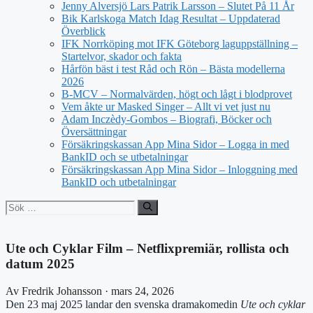
Jenny Alversjö Lars Patrik Larsson – Slutet På 11 År
Bik Karlskoga Match Idag Resultat – Uppdaterad
Överblick
IFK Norrköping mot IFK Göteborg laguppställning –
Startelvor, skador och fakta
Hårfön bäst i test Råd och Rön – Bästa modellerna
2026
B-MCV – Normalvärden, högt och lågt i blodprovet
Vem åkte ur Masked Singer – Allt vi vet just nu
Adam Inczèdy-Gombos – Biografi, Böcker och
Översättningar
Försäkringskassan App Mina Sidor – Logga in med
BankID och se utbetalningar
Försäkringskassan App Mina Sidor – Inloggning med
BankID och utbetalningar
Sök
efter:
Ute och Cyklar Film – Netflixpremiär, rollista och
datum 2025
Av Fredrik Johansson · mars 24, 2026
Den 23 maj 2025 landar den svenska dramakomedin
Ute och cyklar