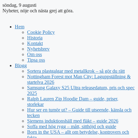
söndag, 9 augusti
Nyheter, nöje och nästa grej att göra.
Hem
Cookie Policy
Historia
Kontakt
Nyhetsbrev
Om oss
Tipsa oss
Blogg
Sortera plastgalgar med metallkrok – så gör du rätt
Nottingham Forest mot Man City: Laguppställning &
startelva 2026
Samsung Galaxy S25 Ultra releasedatum, pris och spec
2025
Ralph Lauren Zip Hoodie Dam – guide, priser,
storlekar
Hur ser en tumör ut? – Guide till utseende, känsla och
tecken
Siemens induktionshäll med fläkt – guide 2026
Soffa med hög rygg – mått, sitthöjd och guide
Born in the USA – allt om betydelse, kontrovers och
fakta