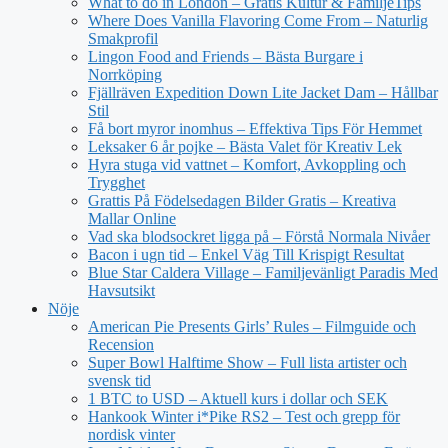
What to do in London – Gratis Kultur & FamiljeTips
Where Does Vanilla Flavoring Come From – Naturlig
Smakprofil
Lingon Food and Friends – Bästa Burgare i
Norrköping
Fjällräven Expedition Down Lite Jacket Dam – Hållbar
Stil
Få bort myror inomhus – Effektiva Tips För Hemmet
Leksaker 6 år pojke – Bästa Valet för Kreativ Lek
Hyra stuga vid vattnet – Komfort, Avkoppling och
Trygghet
Grattis På Födelsedagen Bilder Gratis – Kreativa
Mallar Online
Vad ska blodsockret ligga på – Förstå Normala Nivåer
Bacon i ugn tid – Enkel Väg Till Krispigt Resultat
Blue Star Caldera Village – Familjevänligt Paradis Med
Havsutsikt
Nöje
American Pie Presents Girls’ Rules – Filmguide och
Recension
Super Bowl Halftime Show – Full lista artister och
svensk tid
1 BTC to USD – Aktuell kurs i dollar och SEK
Hankook Winter i*Pike RS2 – Test och grepp för
nordisk vinter