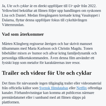
Ja,
Ute och cyklar
är en direkt uppföljare till
Ur spår
från 2022.
Yellowbird bekräftar att filmen följer upp handlingen om syskonen
Lisa och Daniel. Medan föregångaren kretsade kring Vasaloppet i
Dalarna, flyttar denna uppföljare fokus till cykeltävlingen
Vätternrundan.
Vad som återkommer
Mårten Klingberg regisserar återigen och har skrivit manuset
tillsammans med Maria Karlsson och Christin Magdu. Tonen
bibehåller mixen av humor och allvar kring familjedynamik och
personliga tillkortakommanden. Även denna film använder ett
fysiskt lopp som metafor för karaktärernas inre resor.
Trailer och videor för Ute och cyklar
Det finns för närvarande ingen tillgänglig trailer eller videomaterial
från officiella källor som
Svensk filmdatabas
eller
Netflix
offentliga
kanaler. Förhandsvisningar kan komma att publiceras närmare
premiärdatumet eller i samband med att filmen släpps på
plattformen.