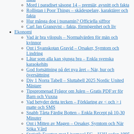
Mord i paradiset säsong 14 – premiär, avsnitt och fakta
Rollistan i Poor Things – skådespelare, karaktärer och
fakta
Hur många dog i tsunamin? Officiella siffror
Carl Jan Granqvist – fakta, förmögenhet och liv
Ekonomi
Vad är bra vilopuls – Normalvärden för män och
kvinnor
Ont i Svanskotan Gravid – Orsaker, Symtom och
Lindring
Låtar som alla kan sjunga bra – Enkla svenska
karaokehits
God fortsättning på det nya året – När, hur och
översättning
Div 1 Norra Tabell – Sluttabell 2025 Nordic United
Mästare
Tipspromenad Frågor om Julen – Gratis PDF:er för
Barn och Vuxna
Vad betyder detta tecken – Förklaring av < och > i
matte och SMS
Snabb Tårta Färdig Botten – Enkla Recept på 10-30
Minuter
Ont i Mitten av Magen – Orsaker, Symtom och När
Söka Vård