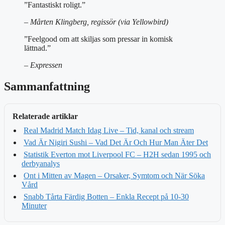
”Fantastiskt roligt.”
– Mårten Klingberg, regissör (via Yellowbird)
”Feelgood om att skiljas som pressar in komisk
lättnad.”
– Expressen
Sammanfattning
Relaterade artiklar
Real Madrid Match Idag Live – Tid, kanal och stream
Vad Är Nigiri Sushi – Vad Det Är Och Hur Man Äter Det
Statistik Everton mot Liverpool FC – H2H sedan 1995 och
derbyanalys
Ont i Mitten av Magen – Orsaker, Symtom och När Söka
Vård
Snabb Tårta Färdig Botten – Enkla Recept på 10-30
Minuter