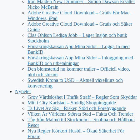
Iron Maiden New Drummer – Simon Dawson Ersätter
Nicko McBrain
Adobe Creative Cloud Download – Gratis För Mac,
Windows, iPad
Adobe Creative Cloud Download – Gratis och Säker
Guide
Clas Ohlson Lediga Jobb – Lager Insjön och butik
Stockholm
Försäkringskassan App Mina Sidor – Logga In med
BankID
Försäkringskassan App Mina Sidor – Inloggning med
BankID och utbetalningar
Den blomstertid nu kommer trailer – Officiell video,
plot och stream
Swedish Krona to USD – Aktuell växelkurs och
konvertering
Nyheter
Grov Vårdslöshet I Trafik Straff – Regler Som Skyddar
Mitt i City Karlstad – Smidig Shoppingguide
Ta Livet Av Sig – Risker, Stöd och Förebyggande
Vilken Är Världens Största Stad – Fakta Och Trender
Tåg från Malmö till Stockholm – Snabba och Hållbara
Resor
Nya Regler Körkort Husbil – Ökad Säkerhet För
Förare