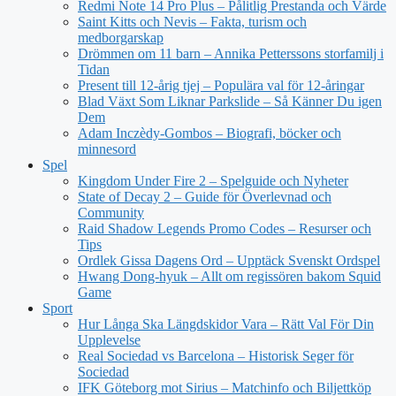
Redmi Note 14 Pro Plus – Pålitlig Prestanda och Värde
Saint Kitts och Nevis – Fakta, turism och
medborgarskap
Drömmen om 11 barn – Annika Petterssons storfamilj i
Tidan
Present till 12-årig tjej – Populära val för 12-åringar
Blad Växt Som Liknar Parkslide – Så Känner Du igen
Dem
Adam Inczèdy-Gombos – Biografi, böcker och
minnesord
Spel
Kingdom Under Fire 2 – Spelguide och Nyheter
State of Decay 2 – Guide för Överlevnad och
Community
Raid Shadow Legends Promo Codes – Resurser och
Tips
Ordlek Gissa Dagens Ord – Upptäck Svenskt Ordspel
Hwang Dong-hyuk – Allt om regissören bakom Squid
Game
Sport
Hur Långa Ska Längdskidor Vara – Rätt Val För Din
Upplevelse
Real Sociedad vs Barcelona – Historisk Seger för
Sociedad
IFK Göteborg mot Sirius – Matchinfo och Biljettköp