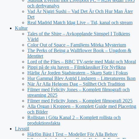
Statistik Everton mot Liverpool FC – H2H sedan 1995
och derbyanalys
Vad Är Nigiri Sushi – Vad Det Är Och Hur Man Äter
Det
Real Madrid Match Idag Live – Tid, kanal och stream
Kultur
Tales of the Shire – Avkopplande Simspel I Tolkiens
Värld
Color Out of Space – Familjens Mörka Mysterium
The Perks of Being a Wallflower Book – Ungdom &
Identitet
Lord of the Flies – BBC TV-serie med Makt och Moral
Pippi på de sju haven – Filmklassiker För Nyfikna
Härlig Är Jorden Stadsteatern – Skarp Satir i Fokus
Hur Gammal Blev Astrid Lindgren – Litteraturens Ikon
När Är Alla Helgons Dag – Stillhet Och Tradition
Filmer med Felicity Jones – Komplett filmografi och
streaming 2025
Filmer med Felicity Jones – Komplett filmografi 2025
Alla Organ i Kroppen – Komplett Guide med Placering
och Bilder
Rollistan i Göta Kanal 2 – Komplett rollista och
produktionsfakta
Livsstil
Hårfön Bäst I Test – Modeller För Alla Behov