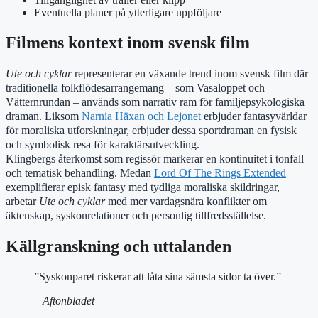
Eventuella planer på ytterligare uppföljare
Filmens kontext inom svensk film
Ute och cyklar
representerar en växande trend inom svensk film där
traditionella folkflödesarrangemang – som Vasaloppet och
Vätternrundan – används som narrativ ram för familjepsykologiska
draman. Liksom
Narnia Häxan och Lejonet
erbjuder fantasyvärldar
för moraliska utforskningar, erbjuder dessa sportdraman en fysisk
och symbolisk resa för karaktärsutveckling.
Klingbergs återkomst som regissör markerar en kontinuitet i tonfall
och tematisk behandling. Medan
Lord Of The Rings Extended
exemplifierar episk fantasy med tydliga moraliska skildringar,
arbetar
Ute och cyklar
med mer vardagsnära konflikter om
äktenskap, syskonrelationer och personlig tillfredsställelse.
Källgranskning och uttalanden
”Syskonparet riskerar att låta sina sämsta sidor ta över.”
– Aftonbladet