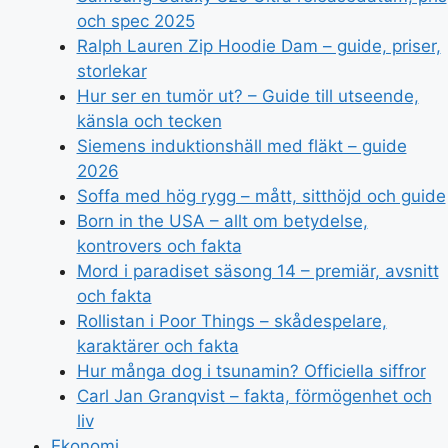
och spec 2025
Ralph Lauren Zip Hoodie Dam – guide, priser,
storlekar
Hur ser en tumör ut? – Guide till utseende,
känsla och tecken
Siemens induktionshäll med fläkt – guide
2026
Soffa med hög rygg – mått, sitthöjd och guide
Born in the USA – allt om betydelse,
kontrovers och fakta
Mord i paradiset säsong 14 – premiär, avsnitt
och fakta
Rollistan i Poor Things – skådespelare,
karaktärer och fakta
Hur många dog i tsunamin? Officiella siffror
Carl Jan Granqvist – fakta, förmögenhet och
liv
Ekonomi