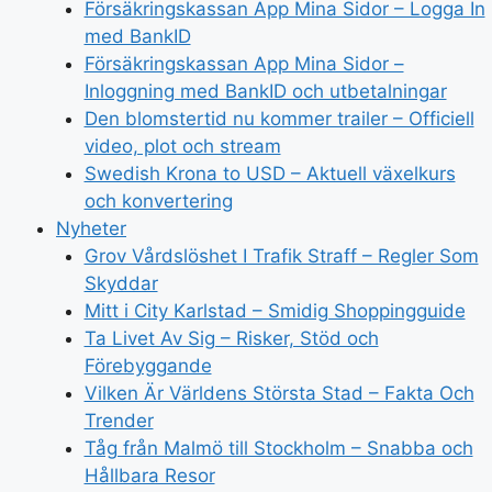
Försäkringskassan App Mina Sidor – Logga In
med BankID
Försäkringskassan App Mina Sidor –
Inloggning med BankID och utbetalningar
Den blomstertid nu kommer trailer – Officiell
video, plot och stream
Swedish Krona to USD – Aktuell växelkurs
och konvertering
Nyheter
Grov Vårdslöshet I Trafik Straff – Regler Som
Skyddar
Mitt i City Karlstad – Smidig Shoppingguide
Ta Livet Av Sig – Risker, Stöd och
Förebyggande
Vilken Är Världens Största Stad – Fakta Och
Trender
Tåg från Malmö till Stockholm – Snabba och
Hållbara Resor