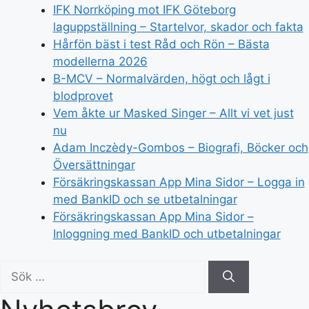
IFK Norrköping mot IFK Göteborg
laguppställning – Startelvor, skador och fakta
Hårfön bäst i test Råd och Rön – Bästa
modellerna 2026
B-MCV – Normalvärden, högt och lågt i
blodprovet
Vem åkte ur Masked Singer – Allt vi vet just
nu
Adam Inczèdy-Gombos – Biografi, Böcker och
Översättningar
Försäkringskassan App Mina Sidor – Logga in
med BankID och se utbetalningar
Försäkringskassan App Mina Sidor –
Inloggning med BankID och utbetalningar
Sök
efter: