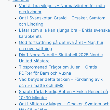
Vad är bra vilopuls – Normalvärden för män
och kvinnor
Ont i Svanskotan Gravid – Orsaker, Symtom
och Lindring
Låtar som alla kan sjunga bra – Enkla svenska
karaokehits
God fortsättning på det nya året – När, hur
och översättning
Div 1 Norra Tabell – Sluttabell 2025 Nordic
United Mästare
Tipspromenad Frågor om Julen – Gratis
PDF:er för Barn och Vuxna
Vad betyder detta tecken – Förklaring av <
och > i matte och SMS
Snabb Tårta Färdig Botten – Enkla Recept på
10-30 Minuter
Ont i Mitten av Magen – Orsaker, Symtom och