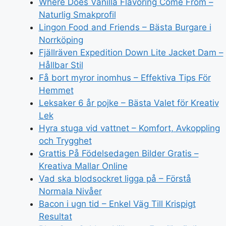
Where Does Vanilla Flavoring Come From –
Naturlig Smakprofil
Lingon Food and Friends – Bästa Burgare i
Norrköping
Fjällräven Expedition Down Lite Jacket Dam –
Hållbar Stil
Få bort myror inomhus – Effektiva Tips För
Hemmet
Leksaker 6 år pojke – Bästa Valet för Kreativ
Lek
Hyra stuga vid vattnet – Komfort, Avkoppling
och Trygghet
Grattis På Födelsedagen Bilder Gratis –
Kreativa Mallar Online
Vad ska blodsockret ligga på – Förstå
Normala Nivåer
Bacon i ugn tid – Enkel Väg Till Krispigt
Resultat