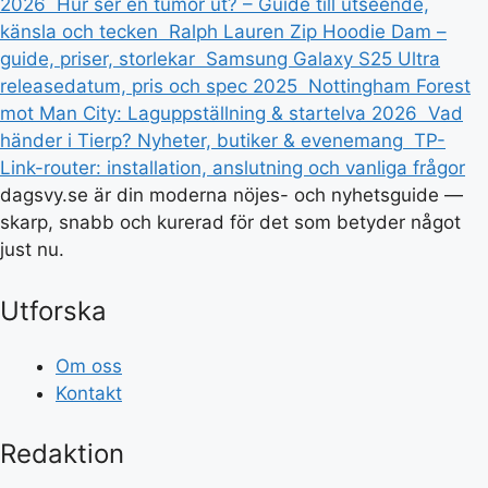
2026
Hur ser en tumör ut? – Guide till utseende,
känsla och tecken
Ralph Lauren Zip Hoodie Dam –
guide, priser, storlekar
Samsung Galaxy S25 Ultra
releasedatum, pris och spec 2025
Nottingham Forest
mot Man City: Laguppställning & startelva 2026
Vad
händer i Tierp? Nyheter, butiker & evenemang
TP-
Link-router: installation, anslutning och vanliga frågor
dagsvy.se är din moderna nöjes- och nyhetsguide —
skarp, snabb och kurerad för det som betyder något
just nu.
Utforska
Om oss
Kontakt
Redaktion