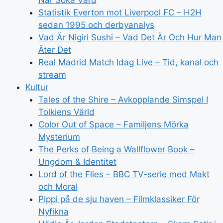
När Söka Vård
Statistik Everton mot Liverpool FC – H2H
sedan 1995 och derbyanalys
Vad Är Nigiri Sushi – Vad Det Är Och Hur Man
Äter Det
Real Madrid Match Idag Live – Tid, kanal och
stream
Kultur
Tales of the Shire – Avkopplande Simspel I
Tolkiens Värld
Color Out of Space – Familjens Mörka
Mysterium
The Perks of Being a Wallflower Book –
Ungdom & Identitet
Lord of the Flies – BBC TV-serie med Makt
och Moral
Pippi på de sju haven – Filmklassiker För
Nyfikna