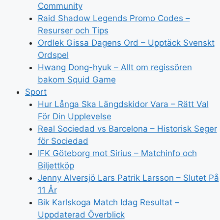
Community
Raid Shadow Legends Promo Codes –
Resurser och Tips
Ordlek Gissa Dagens Ord – Upptäck Svenskt
Ordspel
Hwang Dong-hyuk – Allt om regissören
bakom Squid Game
Sport
Hur Långa Ska Längdskidor Vara – Rätt Val
För Din Upplevelse
Real Sociedad vs Barcelona – Historisk Seger
för Sociedad
IFK Göteborg mot Sirius – Matchinfo och
Biljettköp
Jenny Alversjö Lars Patrik Larsson – Slutet På
11 År
Bik Karlskoga Match Idag Resultat –
Uppdaterad Överblick