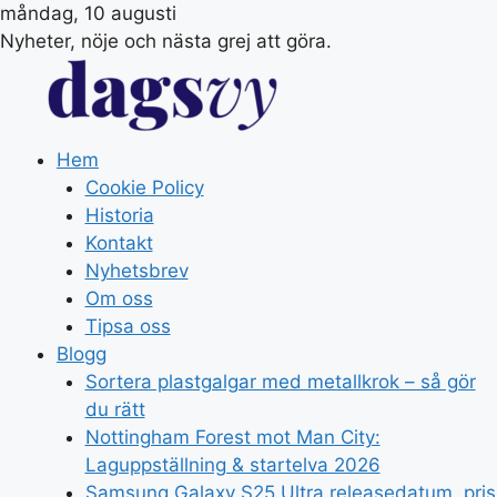
måndag, 10 augusti
Nyheter, nöje och nästa grej att göra.
Hem
Cookie Policy
Historia
Kontakt
Nyhetsbrev
Om oss
Tipsa oss
Blogg
Sortera plastgalgar med metallkrok – så gör
du rätt
Nottingham Forest mot Man City:
Laguppställning & startelva 2026
Samsung Galaxy S25 Ultra releasedatum, pris