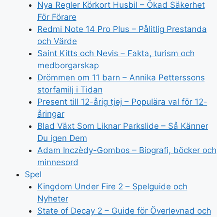
Nya Regler Körkort Husbil – Ökad Säkerhet
För Förare
Redmi Note 14 Pro Plus – Pålitlig Prestanda
och Värde
Saint Kitts och Nevis – Fakta, turism och
medborgarskap
Drömmen om 11 barn – Annika Petterssons
storfamilj i Tidan
Present till 12-årig tjej – Populära val för 12-
åringar
Blad Växt Som Liknar Parkslide – Så Känner
Du igen Dem
Adam Inczèdy-Gombos – Biografi, böcker och
minnesord
Spel
Kingdom Under Fire 2 – Spelguide och
Nyheter
State of Decay 2 – Guide för Överlevnad och