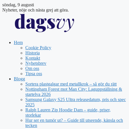
söndag, 9 augusti
Nyheter, nöje och nästa grej att göra.
Hem
Cookie Policy
Historia
Kontakt
Nyhetsbrev
Om oss
Tipsa oss
Blogg
Sortera plastgalgar med metallkrok – så gör du rätt
Nottingham Forest mot Man City: Laguppställning &
startelva 2026
Samsung Galaxy S25 Ultra releasedatum, pris och spec
2025
Ralph Lauren Zip Hoodie Dam – guide, priser,
storlekar
Hur ser en tumör ut? – Guide till utseende, känsla och
tecken