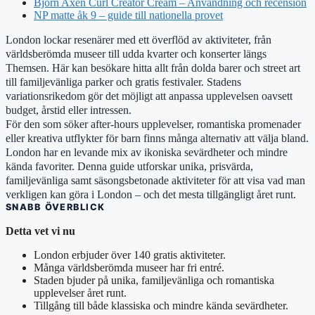
Björn Axén Curl Creator Cream – Användning och recension
NP matte åk 9 – guide till nationella provet
London lockar resenärer med ett överflöd av aktiviteter, från
världsberömda museer till udda kvarter och konserter längs
Themsen. Här kan besökare hitta allt från dolda barer och street art
till familjevänliga parker och gratis festivaler. Stadens
variationsrikedom gör det möjligt att anpassa upplevelsen oavsett
budget, årstid eller intressen.
För den som söker after-hours upplevelser, romantiska promenader
eller kreativa utflykter för barn finns många alternativ att välja bland.
London har en levande mix av ikoniska sevärdheter och mindre
kända favoriter. Denna guide utforskar unika, prisvärda,
familjevänliga samt säsongsbetonade aktiviteter för att visa vad man
verkligen kan göra i London – och det mesta tillgängligt året runt.
SNABB ÖVERBLICK
Detta vet vi nu
London erbjuder över 140 gratis aktiviteter.
Många världsberömda museer har fri entré.
Staden bjuder på unika, familjevänliga och romantiska
upplevelser året runt.
Tillgång till både klassiska och mindre kända sevärdheter.