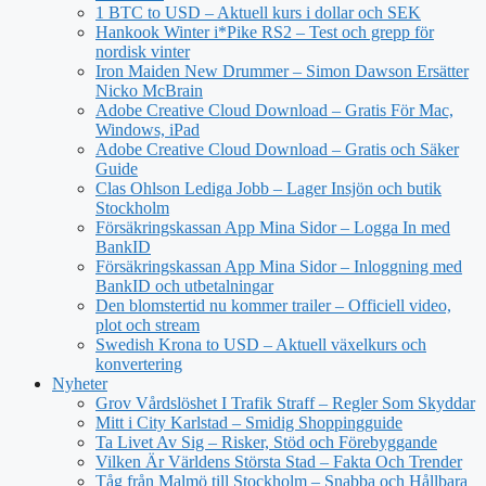
1 BTC to USD – Aktuell kurs i dollar och SEK
Hankook Winter i*Pike RS2 – Test och grepp för
nordisk vinter
Iron Maiden New Drummer – Simon Dawson Ersätter
Nicko McBrain
Adobe Creative Cloud Download – Gratis För Mac,
Windows, iPad
Adobe Creative Cloud Download – Gratis och Säker
Guide
Clas Ohlson Lediga Jobb – Lager Insjön och butik
Stockholm
Försäkringskassan App Mina Sidor – Logga In med
BankID
Försäkringskassan App Mina Sidor – Inloggning med
BankID och utbetalningar
Den blomstertid nu kommer trailer – Officiell video,
plot och stream
Swedish Krona to USD – Aktuell växelkurs och
konvertering
Nyheter
Grov Vårdslöshet I Trafik Straff – Regler Som Skyddar
Mitt i City Karlstad – Smidig Shoppingguide
Ta Livet Av Sig – Risker, Stöd och Förebyggande
Vilken Är Världens Största Stad – Fakta Och Trender
Tåg från Malmö till Stockholm – Snabba och Hållbara