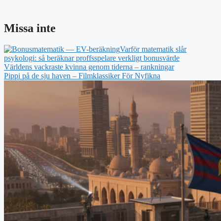
Missa inte
Varför matematik slår
psykologi: så beräknar proffsspelare verkligt bonusvärde
Världens vackraste kvinna genom tiderna – rankningar
Pippi på de sju haven – Filmklassiker För Nyfikna