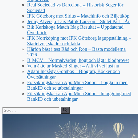
Real Sociedad vs Barcelona – Historisk Seger för
Sociedad
IFK Göteborg mot Sirius – Matchinfo och Biljettköp
Jenny Alversjö Lars Patrik Larsson – Slutet På 11 År
Bik Karlskoga Match Idag Resultat – Uppdaterad
Överblick
IFK Norrköping mot IFK Göteborg laguppställning –
Startelvor, skador och fakta
Hårfön bäst i test Råd och Rön – Bästa modellerna
2026
B-MCV – Normalvärden, högt och lågt i blodprovet
Vem åkte ur Masked Singer – Allt vi vet just nu
Adam Inczèdy-Gombos – Biografi, Böcker och
Översättningar
Försäkringskassan App Mina Sidor – Logga in med
BankID och se utbetalningar
Försäkringskassan App Mina Sidor – Inloggning med
BankID och utbetalningar
Sök
efter: