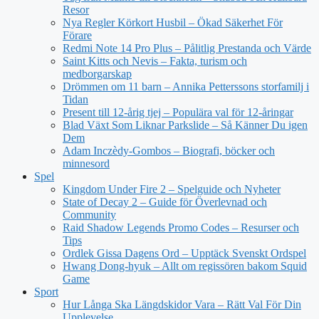
Resor
Nya Regler Körkort Husbil – Ökad Säkerhet För
Förare
Redmi Note 14 Pro Plus – Pålitlig Prestanda och Värde
Saint Kitts och Nevis – Fakta, turism och
medborgarskap
Drömmen om 11 barn – Annika Petterssons storfamilj i
Tidan
Present till 12-årig tjej – Populära val för 12-åringar
Blad Växt Som Liknar Parkslide – Så Känner Du igen
Dem
Adam Inczèdy-Gombos – Biografi, böcker och
minnesord
Spel
Kingdom Under Fire 2 – Spelguide och Nyheter
State of Decay 2 – Guide för Överlevnad och
Community
Raid Shadow Legends Promo Codes – Resurser och
Tips
Ordlek Gissa Dagens Ord – Upptäck Svenskt Ordspel
Hwang Dong-hyuk – Allt om regissören bakom Squid
Game
Sport
Hur Långa Ska Längdskidor Vara – Rätt Val För Din
Upplevelse