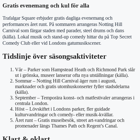
Gratis evenemang och kul för alla
Trafalgar Square erbjuder gratis dagliga evenemang och
performances året runt. På sommaren arrangeras Notting Hill
Carnival som färgar staden med parader, steel drums och dans
(källa). Lokal musik och stand-up comedy hittar du på Top Secret
Comedy Club eller vid Londons gatumusikscener.
Tidslinje över säsongsaktiviteter
Vår – Parker som Hampstead Heath och Richmond Park slår
ut i grönska, museer lanserar ofta nya utställningar (källa).
Sommar – Notting Hill Carnival äger rum i augusti,
marknader och gratis utomhuskonserter fyller stadsdelarna
(källa).
September – Temporära konst- och matfestivaler arrangeras i
centrala London.
Höst – Lövskiftet i Londons parker, fler guidade
kulturvandringar och comedy- eller musik-kvällar.
Året runt – Gratis museibesök, street art-vandringar och
promenader längs Thames Path och Regent’s Canal.
Klart & oklart