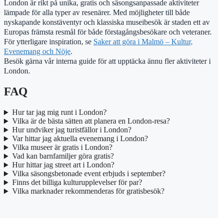
London är rikt på unika, gratis och säsongsanpassade aktiviteter
lämpade för alla typer av resenärer. Med möjligheter till både
nyskapande konstäventyr och klassiska museibesök är staden ett av
Europas främsta resmål för både förstagångsbesökare och veteraner.
För ytterligare inspiration, se
Saker att göra i Malmö – Kultur,
Evenemang och Nöje
.
Besök gärna vår interna guide för att upptäcka ännu fler aktiviteter i
London.
FAQ
Hur tar jag mig runt i London?
Vilka är de bästa sätten att planera en London-resa?
Hur undviker jag turistfällor i London?
Var hittar jag aktuella evenemang i London?
Vilka museer är gratis i London?
Vad kan barnfamiljer göra gratis?
Hur hittar jag street art i London?
Vilka säsongsbetonade event erbjuds i september?
Finns det billiga kulturupplevelser för par?
Vilka marknader rekommenderas för gratisbesök?