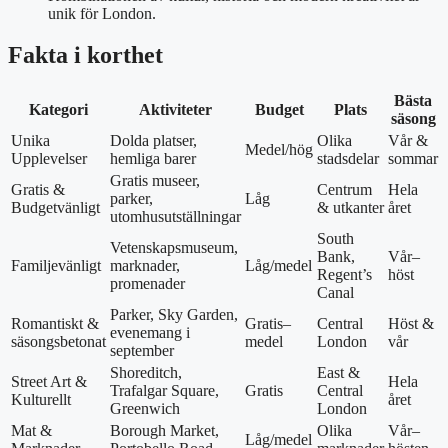
unik för London.
Fakta i korthet
Bästa
Kategori
Aktiviteter
Budget
Plats
säsong
Unika
Dolda platser,
Olika
Vår &
Medel/hög
Upplevelser
hemliga barer
stadsdelar
sommar
Gratis museer,
Gratis &
Centrum
Hela
parker,
Låg
Budgetvänligt
& utkanter
året
utomhusutställningar
South
Vetenskapsmuseum,
Bank,
Vår–
Familjevänligt
marknader,
Låg/medel
Regent’s
höst
promenader
Canal
Parker, Sky Garden,
Romantiskt &
Gratis–
Central
Höst &
evenemang i
säsongsbetonat
medel
London
vår
september
Shoreditch,
East &
Street Art &
Hela
Trafalgar Square,
Gratis
Central
Kulturellt
året
Greenwich
London
Mat &
Borough Market,
Olika
Vår–
Låg/medel