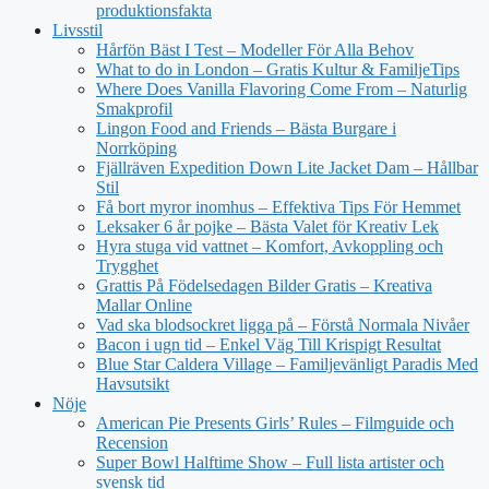
produktionsfakta
Livsstil
Hårfön Bäst I Test – Modeller För Alla Behov
What to do in London – Gratis Kultur & FamiljeTips
Where Does Vanilla Flavoring Come From – Naturlig
Smakprofil
Lingon Food and Friends – Bästa Burgare i
Norrköping
Fjällräven Expedition Down Lite Jacket Dam – Hållbar
Stil
Få bort myror inomhus – Effektiva Tips För Hemmet
Leksaker 6 år pojke – Bästa Valet för Kreativ Lek
Hyra stuga vid vattnet – Komfort, Avkoppling och
Trygghet
Grattis På Födelsedagen Bilder Gratis – Kreativa
Mallar Online
Vad ska blodsockret ligga på – Förstå Normala Nivåer
Bacon i ugn tid – Enkel Väg Till Krispigt Resultat
Blue Star Caldera Village – Familjevänligt Paradis Med
Havsutsikt
Nöje
American Pie Presents Girls’ Rules – Filmguide och
Recension
Super Bowl Halftime Show – Full lista artister och
svensk tid