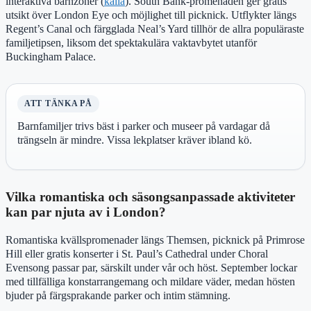
interaktiva barnzoner (
källa
). South Bank-promenaden ger gratis
utsikt över London Eye och möjlighet till picknick. Utflykter längs
Regent’s Canal och färgglada Neal’s Yard tillhör de allra populäraste
familjetipsen, liksom det spektakulära vaktavbytet utanför
Buckingham Palace.
ATT TÄNKA PÅ
Barnfamiljer trivs bäst i parker och museer på vardagar då
trängseln är mindre. Vissa lekplatser kräver ibland kö.
Vilka romantiska och säsongsanpassade aktiviteter
kan par njuta av i London?
Romantiska kvällspromenader längs Themsen, picknick på Primrose
Hill eller gratis konserter i St. Paul’s Cathedral under Choral
Evensong passar par, särskilt under vår och höst. September lockar
med tillfälliga konstarrangemang och mildare väder, medan hösten
bjuder på färgsprakande parker och intim stämning.