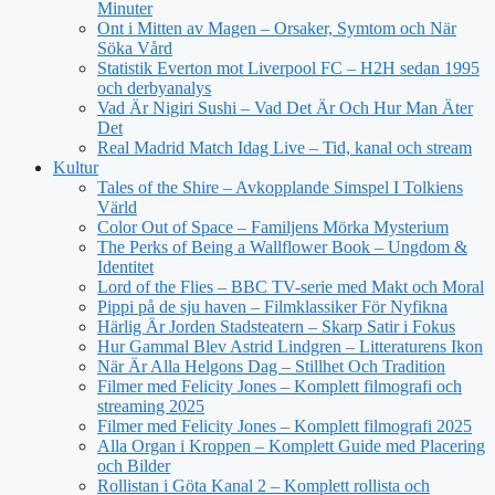
Minuter
Ont i Mitten av Magen – Orsaker, Symtom och När
Söka Vård
Statistik Everton mot Liverpool FC – H2H sedan 1995
och derbyanalys
Vad Är Nigiri Sushi – Vad Det Är Och Hur Man Äter
Det
Real Madrid Match Idag Live – Tid, kanal och stream
Kultur
Tales of the Shire – Avkopplande Simspel I Tolkiens
Värld
Color Out of Space – Familjens Mörka Mysterium
The Perks of Being a Wallflower Book – Ungdom &
Identitet
Lord of the Flies – BBC TV-serie med Makt och Moral
Pippi på de sju haven – Filmklassiker För Nyfikna
Härlig Är Jorden Stadsteatern – Skarp Satir i Fokus
Hur Gammal Blev Astrid Lindgren – Litteraturens Ikon
När Är Alla Helgons Dag – Stillhet Och Tradition
Filmer med Felicity Jones – Komplett filmografi och
streaming 2025
Filmer med Felicity Jones – Komplett filmografi 2025
Alla Organ i Kroppen – Komplett Guide med Placering
och Bilder
Rollistan i Göta Kanal 2 – Komplett rollista och