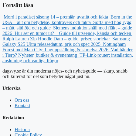
Fortsätt läsa
Mord i paradiset säsong 14 – premiär, avsnitt och fakta
Born in the
USA – allt om betydelse, kontrovers och fakta
Soffa med hög rygg
– mått, sitthöjd och guide
Siemens induktionshäll med fläkt – guide
2026
Hur ser en tumör ut? – Guide till utseende, känsla och tecken
Ralph Lauren Zip Hoodie Dam – guide, priser, storlekar
Samsung
Galaxy S25 Ultra releasedatum, pris och spec 2025
Nottingham
Forest mot Man City: Laguppställning & startelva 2026
Vad händer
i Tierp? Nyheter, butiker & evenemang
TP-Link-router: installation,
anslutning och vanliga frågor
dagsvy.se är din moderna nöjes- och nyhetsguide — skarp, snabb
och kurerad för det som betyder något just nu.
Utforska
Om oss
Kontakt
Redaktion
Historia
Cookie Policy