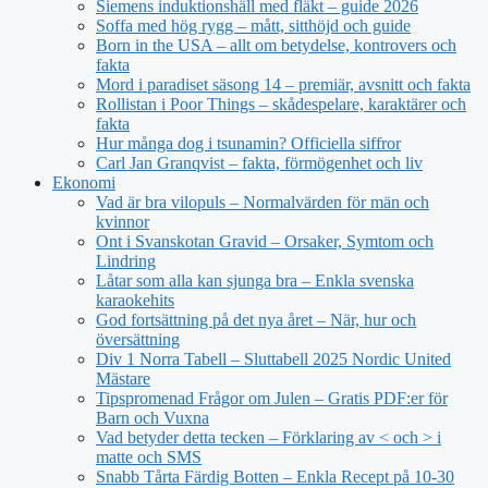
Siemens induktionshäll med fläkt – guide 2026
Soffa med hög rygg – mått, sitthöjd och guide
Born in the USA – allt om betydelse, kontrovers och
fakta
Mord i paradiset säsong 14 – premiär, avsnitt och fakta
Rollistan i Poor Things – skådespelare, karaktärer och
fakta
Hur många dog i tsunamin? Officiella siffror
Carl Jan Granqvist – fakta, förmögenhet och liv
Ekonomi
Vad är bra vilopuls – Normalvärden för män och
kvinnor
Ont i Svanskotan Gravid – Orsaker, Symtom och
Lindring
Låtar som alla kan sjunga bra – Enkla svenska
karaokehits
God fortsättning på det nya året – När, hur och
översättning
Div 1 Norra Tabell – Sluttabell 2025 Nordic United
Mästare
Tipspromenad Frågor om Julen – Gratis PDF:er för
Barn och Vuxna
Vad betyder detta tecken – Förklaring av < och > i
matte och SMS
Snabb Tårta Färdig Botten – Enkla Recept på 10-30