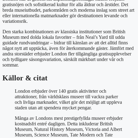
gratisnöjen och sofistikerad kultur för alla åldrar och årstider. Det
breda museiutbudet, parkområden och moderna inslag som street art
eller internationella matmarknader gör destinationen levande och
variationsrik.
Den starka kombinationen av klassiska institutioner som British
Museum med dolda lokala favoriter – från Neal’s Yard till udda
guidade rundvandringar – bidrar till känslan av att det alltid finns
något nytt att upptäcka, även för återkommande gäster. Jämfört med
andra storstäder erbjuder London fler tillgängliga gratisupplevelser
och tydligare säsongsvariation, särskilt märkbart under vår och
sommar.
Källor & citat
London erbjuder över 140 gratis aktiviteter och
attraktioner, från världsklass museer till vackra parker
och livliga marknader, vilket gör det möjligt att uppleva
staden utan att spendera mycket pengar.
Många av Londons mest prestigefyllda museer erbjuder
kostnadsfri entré dagligen. Detta inkluderar British
Museum, Natural History Museum, Victoria and Albert
Museum, Science Museum, Tate Modern och Tate