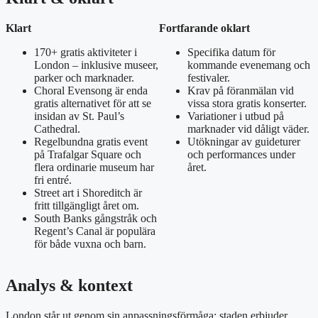
Klart
Fortfarande oklart
170+ gratis aktiviteter i
Specifika datum för
London – inklusive museer,
kommande evenemang och
parker och marknader.
festivaler.
Choral Evensong är enda
Krav på föranmälan vid
gratis alternativet för att se
vissa stora gratis konserter.
insidan av St. Paul’s
Variationer i utbud på
Cathedral.
marknader vid dåligt väder.
Regelbundna gratis event
Utökningar av guideturer
på Trafalgar Square och
och performances under
flera ordinarie museum har
året.
fri entré.
Street art i Shoreditch är
fritt tillgängligt året om.
South Banks gångstråk och
Regent’s Canal är populära
för både vuxna och barn.
Analys & kontext
London står ut genom sin anpassningsförmåga: staden erbjuder