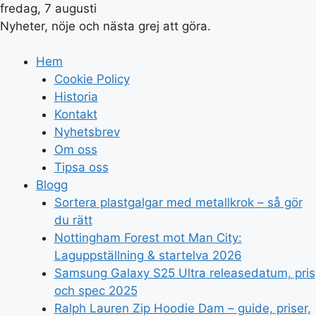
fredag, 7 augusti
Nyheter, nöje och nästa grej att göra.
Hem
Cookie Policy
Historia
Kontakt
Nyhetsbrev
Om oss
Tipsa oss
Blogg
Sortera plastgalgar med metallkrok – så gör
du rätt
Nottingham Forest mot Man City:
Laguppställning & startelva 2026
Samsung Galaxy S25 Ultra releasedatum, pris
och spec 2025
Ralph Lauren Zip Hoodie Dam – guide, priser,