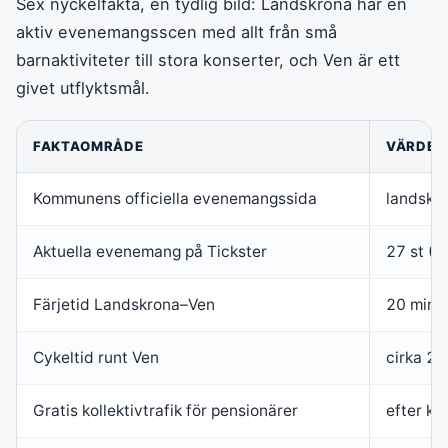
Sex nyckelfakta, en tydlig bild: Landskrona har en
aktiv evenemangsscen med allt från små
barnaktiviteter till stora konserter, och Ven är ett
givet utflyktsmål.
FAKTAOMRÅDE
VÄRDE
Kommunens officiella evenemangssida
landskr
Aktuella evenemang på Tickster
27 st (2
Färjetid Landskrona–Ven
20 minut
Cykeltid runt Ven
cirka 2–
Gratis kollektivtrafik för pensionärer
efter kl