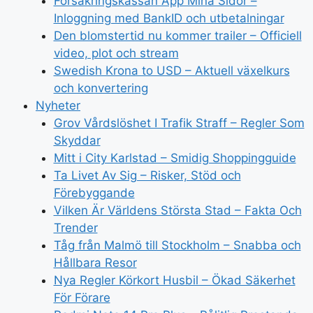
Försäkringskassan App Mina Sidor –
Inloggning med BankID och utbetalningar
Den blomstertid nu kommer trailer – Officiell
video, plot och stream
Swedish Krona to USD – Aktuell växelkurs
och konvertering
Nyheter
Grov Vårdslöshet I Trafik Straff – Regler Som
Skyddar
Mitt i City Karlstad – Smidig Shoppingguide
Ta Livet Av Sig – Risker, Stöd och
Förebyggande
Vilken Är Världens Största Stad – Fakta Och
Trender
Tåg från Malmö till Stockholm – Snabba och
Hållbara Resor
Nya Regler Körkort Husbil – Ökad Säkerhet
För Förare