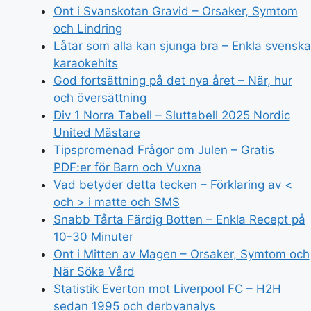
Ont i Svanskotan Gravid – Orsaker, Symtom
och Lindring
Låtar som alla kan sjunga bra – Enkla svenska
karaokehits
God fortsättning på det nya året – När, hur
och översättning
Div 1 Norra Tabell – Sluttabell 2025 Nordic
United Mästare
Tipspromenad Frågor om Julen – Gratis
PDF:er för Barn och Vuxna
Vad betyder detta tecken – Förklaring av <
och > i matte och SMS
Snabb Tårta Färdig Botten – Enkla Recept på
10-30 Minuter
Ont i Mitten av Magen – Orsaker, Symtom och
När Söka Vård
Statistik Everton mot Liverpool FC – H2H
sedan 1995 och derbyanalys