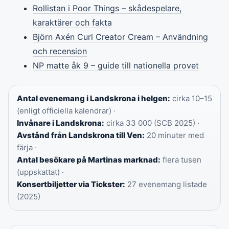
Rollistan i Poor Things – skådespelare,
karaktärer och fakta
Björn Axén Curl Creator Cream – Användning
och recension
NP matte åk 9 – guide till nationella provet
Antal evenemang i Landskrona i helgen:
cirka 10–15
(enligt officiella kalendrar) ·
Invånare i Landskrona:
cirka 33 000 (SCB 2025) ·
Avstånd från Landskrona till Ven:
20 minuter med
färja ·
Antal besökare på Martinas marknad:
flera tusen
(uppskattat) ·
Konsertbiljetter via Tickster:
27 evenemang listade
(2025)