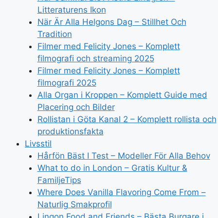
Litteraturens Ikon
När Är Alla Helgons Dag – Stillhet Och
Tradition
Filmer med Felicity Jones – Komplett
filmografi och streaming 2025
Filmer med Felicity Jones – Komplett
filmografi 2025
Alla Organ i Kroppen – Komplett Guide med
Placering och Bilder
Rollistan i Göta Kanal 2 – Komplett rollista och
produktionsfakta
Livsstil
Hårfön Bäst I Test – Modeller För Alla Behov
What to do in London – Gratis Kultur &
FamiljeTips
Where Does Vanilla Flavoring Come From –
Naturlig Smakprofil
Lingon Food and Friends – Bästa Burgare i