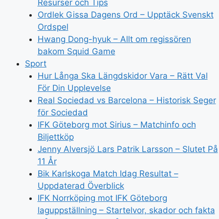
Resurser och Tips
Ordlek Gissa Dagens Ord – Upptäck Svenskt
Ordspel
Hwang Dong-hyuk – Allt om regissören
bakom Squid Game
Sport
Hur Långa Ska Längdskidor Vara – Rätt Val
För Din Upplevelse
Real Sociedad vs Barcelona – Historisk Seger
för Sociedad
IFK Göteborg mot Sirius – Matchinfo och
Biljettköp
Jenny Alversjö Lars Patrik Larsson – Slutet På
11 År
Bik Karlskoga Match Idag Resultat –
Uppdaterad Överblick
IFK Norrköping mot IFK Göteborg
laguppställning – Startelvor, skador och fakta