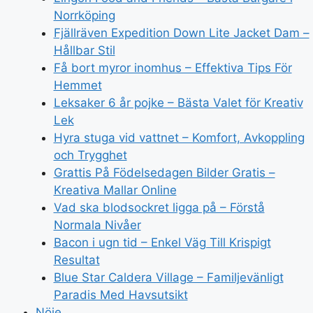
Norrköping
Fjällräven Expedition Down Lite Jacket Dam –
Hållbar Stil
Få bort myror inomhus – Effektiva Tips För
Hemmet
Leksaker 6 år pojke – Bästa Valet för Kreativ
Lek
Hyra stuga vid vattnet – Komfort, Avkoppling
och Trygghet
Grattis På Födelsedagen Bilder Gratis –
Kreativa Mallar Online
Vad ska blodsockret ligga på – Förstå
Normala Nivåer
Bacon i ugn tid – Enkel Väg Till Krispigt
Resultat
Blue Star Caldera Village – Familjevänligt
Paradis Med Havsutsikt
Nöje