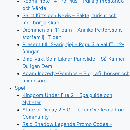
Redmi Note 14 Pro Plus – Pålitlig Prestanda
och Värde
Saint Kitts och Nevis – Fakta, turism och
medborgarskap
Drömmen om 11 barn – Annika Petterssons
storfamilj i Tidan
Present till 12-årig tjej – Populära val för 12-
åringar
Blad Växt Som Liknar Parkslide – Så Känner
Du igen Dem
Adam Inczèdy-Gombos – Biografi, böcker och
minnesord
Spel
Kingdom Under Fire 2 – Spelguide och
Nyheter
State of Decay 2 – Guide för Överlevnad och
Community
Raid Shadow Legends Promo Codes –