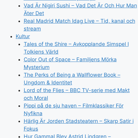
Vad Är Nigiri Sushi – Vad Det Är Och Hur Man
Äter Det
Real Madrid Match Idag Live – Tid, kanal och
stream
Kultur
Tales of the Shire – Avkopplande Simspel I
Tolkiens Värld
Color Out of Space – Familjens Mörka
Mysterium
The Perks of Being a Wallflower Book –
Ungdom & Identitet
Lord of the Flies – BBC TV-serie med Makt
och Moral
Pippi på de sju haven – Filmklassiker För
Nyfikna
Härlig Är Jorden Stadsteatern – Skarp Satir i
Fokus
Hur Gammal Blev Astrid Lindgren –