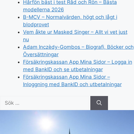
Hårfön bäst i test Råd och Rön – Bästa
modellerna 2026
B-MCV – Normalvärden, högt och lågt i
blodprovet
Vem åkte ur Masked Singer – Allt vi vet just
nu
Adam Inczèdy-Gombos – Biografi, Böcker och
Översättningar
Försäkringskassan App Mina Sidor – Logga in
med BankID och se utbetalningar
Försäkringskassan App Mina Sidor –
Inloggning med BankID och utbetalningar
Sök
efter: