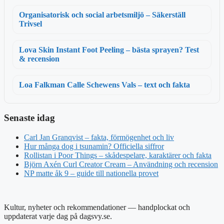
Organisatorisk och social arbetsmiljö – Säkerställ
Trivsel
Lova Skin Instant Foot Peeling – bästa sprayen? Test
& recension
Loa Falkman Calle Schewens Vals – text och fakta
Senaste idag
Carl Jan Granqvist – fakta, förmögenhet och liv
Hur många dog i tsunamin? Officiella siffror
Rollistan i Poor Things – skådespelare, karaktärer och fakta
Björn Axén Curl Creator Cream – Användning och recension
NP matte åk 9 – guide till nationella provet
Kultur, nyheter och rekommendationer — handplockat och
uppdaterat varje dag på dagsvy.se.