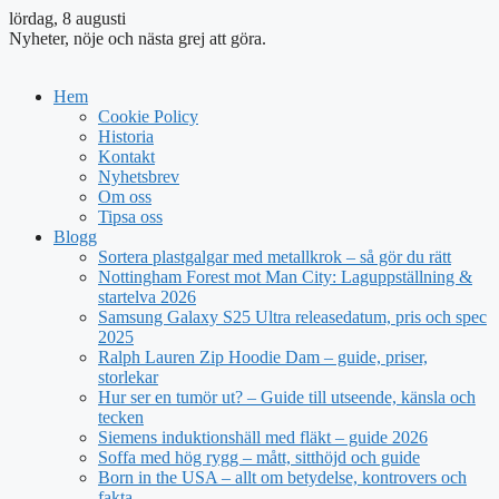
lördag, 8 augusti
Nyheter, nöje och nästa grej att göra.
Hem
Cookie Policy
Historia
Kontakt
Nyhetsbrev
Om oss
Tipsa oss
Blogg
Sortera plastgalgar med metallkrok – så gör du rätt
Nottingham Forest mot Man City: Laguppställning &
startelva 2026
Samsung Galaxy S25 Ultra releasedatum, pris och spec
2025
Ralph Lauren Zip Hoodie Dam – guide, priser,
storlekar
Hur ser en tumör ut? – Guide till utseende, känsla och
tecken
Siemens induktionshäll med fläkt – guide 2026
Soffa med hög rygg – mått, sitthöjd och guide
Born in the USA – allt om betydelse, kontrovers och
fakta