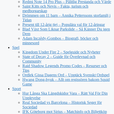
Redmi Note 14 Pro Plus – Pålitlig Prestanda och Värde
Saint Kitts och Nevis – Fakta, turism och
medborgarskap
Drömmen om 11 barn – Annika Petterssons storfamilj i
Tidan
Present till 12-årig tjej – Populära val för 12-åringar
Blad Växt Som Liknar Parkslide – Så Känner Du igen
Dem
Adam Inczèdy-Gombos – Biografi, böcker och
minnesord
Spel
Kingdom Under Fire 2 – Spelguide och Nyheter
State of Decay 2 – Guide för Överlevnad och
Community
Raid Shadow Legends Promo Codes – Resurser och
Tips
Ordlek Gissa Dagens Ord – Upptäck Svenskt Ordspel
Hwang Dong-hyuk – Allt om regissören bakom Squid
Game
Sport
Hur Långa Ska Längdskidor Vara – Rätt Val För Din
Upplevelse
Real Sociedad vs Barcelona – Historisk Seger för
Sociedad
IFK Göteborg mot Sirius – Matchinfo och Biljettköp