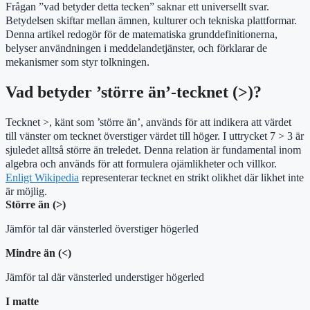
Frågan ”vad betyder detta tecken” saknar ett universellt svar.
Betydelsen skiftar mellan ämnen, kulturer och tekniska plattformar.
Denna artikel redogör för de matematiska grunddefinitionerna,
belyser användningen i meddelandetjänster, och förklarar de
mekanismer som styr tolkningen.
Vad betyder ’större än’-tecknet (>)?
Tecknet >, känt som ’större än’, används för att indikera att värdet
till vänster om tecknet överstiger värdet till höger. I uttrycket 7 > 3 är
sjuledet alltså större än treledet. Denna relation är fundamental inom
algebra och används för att formulera ojämlikheter och villkor.
Enligt Wikipedia
representerar tecknet en strikt olikhet där likhet inte
är möjlig.
Större än (>)
Jämför tal där vänsterled överstiger högerled
Mindre än (<)
Jämför tal där vänsterled understiger högerled
I matte