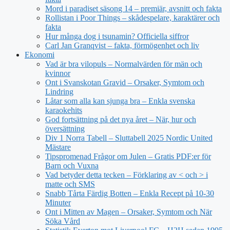
Mord i paradiset säsong 14 – premiär, avsnitt och fakta
Rollistan i Poor Things – skådespelare, karaktärer och
fakta
Hur många dog i tsunamin? Officiella siffror
Carl Jan Granqvist – fakta, förmögenhet och liv
Ekonomi
Vad är bra vilopuls – Normalvärden för män och
kvinnor
Ont i Svanskotan Gravid – Orsaker, Symtom och
Lindring
Låtar som alla kan sjunga bra – Enkla svenska
karaokehits
God fortsättning på det nya året – När, hur och
översättning
Div 1 Norra Tabell – Sluttabell 2025 Nordic United
Mästare
Tipspromenad Frågor om Julen – Gratis PDF:er för
Barn och Vuxna
Vad betyder detta tecken – Förklaring av < och > i
matte och SMS
Snabb Tårta Färdig Botten – Enkla Recept på 10-30
Minuter
Ont i Mitten av Magen – Orsaker, Symtom och När
Söka Vård