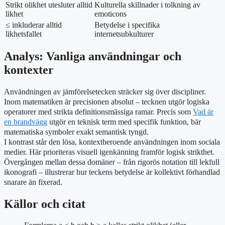
Strikt olikhet utesluter alltid
Kulturella skillnader i tolkning av
likhet
emoticons
≤ inkluderar alltid
Betydelse i specifika
likhetsfallet
internetsubkulturer
Analys: Vanliga användningar och
kontexter
Användningen av jämförelsetecken sträcker sig över discipliner.
Inom matematiken är precisionen absolut – tecknen utgör logiska
operatorer med strikta definitionsmässiga ramar. Precis som
Vad är
en brandvägg
utgör en teknisk term med specifik funktion, bär
matematiska symboler exakt semantisk tyngd.
I kontrast står den lösa, kontextberoende användningen inom sociala
medier. Här prioriteras visuell igenkänning framför logisk strikthet.
Övergången mellan dessa domäner – från rigorös notation till lekfull
ikonografi – illustrerar hur teckens betydelse är kollektivt förhandlad
snarare än fixerad.
Källor och citat