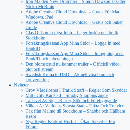
Iron Maiden New Drummer – Simon Dawson Ersätter
Nicko McBrain
Adobe Creative Cloud Download – Gratis För Mac,
Windows, iPad
Adobe Creative Cloud Download – Gratis och Säker
Guide
Clas Ohlson Lediga Jobb – Lager Insjön och butik
Stockholm
Försäkringskassan App Mina Sidor – Logga In med
BankID
Försäkringskassan App Mina Sidor – Inloggning med
BankID och utbetalningar
Den blomstertid nu kommer trailer – Officiell video,
plot och stream
Swedish Krona to USD – Aktuell växelkurs och
konvertering
Nyheter
Grov Vårdslöshet I Trafik Straff – Regler Som Skyddar
Mitt i City Karlstad – Smidig Shoppingguide
Ta Livet Av Sig – Risker, Stöd och Förebyggande
Vilken Är Världens Största Stad – Fakta Och Trender
Tåg från Malmö till Stockholm – Snabba och Hållbara
Resor
Nya Regler Körkort Husbil – Ökad Säkerhet För
Förare