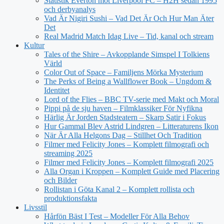
Statistik Everton mot Liverpool FC – H2H sedan 1995
och derbyanalys
Vad Är Nigiri Sushi – Vad Det Är Och Hur Man Äter
Det
Real Madrid Match Idag Live – Tid, kanal och stream
Kultur
Tales of the Shire – Avkopplande Simspel I Tolkiens
Värld
Color Out of Space – Familjens Mörka Mysterium
The Perks of Being a Wallflower Book – Ungdom &
Identitet
Lord of the Flies – BBC TV-serie med Makt och Moral
Pippi på de sju haven – Filmklassiker För Nyfikna
Härlig Är Jorden Stadsteatern – Skarp Satir i Fokus
Hur Gammal Blev Astrid Lindgren – Litteraturens Ikon
När Är Alla Helgons Dag – Stillhet Och Tradition
Filmer med Felicity Jones – Komplett filmografi och
streaming 2025
Filmer med Felicity Jones – Komplett filmografi 2025
Alla Organ i Kroppen – Komplett Guide med Placering
och Bilder
Rollistan i Göta Kanal 2 – Komplett rollista och
produktionsfakta
Livsstil
Hårfön Bäst I Test – Modeller För Alla Behov