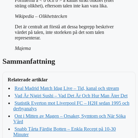
Formlerna a < b och b > a kallas strikt olikhet (eller
sträng olikhet), eftersom talen inte kan vara lika.
Wikipedia – Olikhetstecken
Det är centralt att förstå att dessa begrepp beskriver
värdet på talen, inte storleken på det som talen
representerar.
Majema
Sammanfattning
Relaterade artiklar
Real Madrid Match Idag Live – Tid, kanal och stream
Vad Är Nigiri Sushi – Vad Det Är Och Hur Man Äter Det
Statistik Everton mot Liverpool FC – H2H sedan 1995 och
derbyanalys
Ont i Mitten av Magen – Orsaker, Symtom och När Söka
Vård
Snabb Tårta Färdig Botten – Enkla Recept på 10-30
Minuter