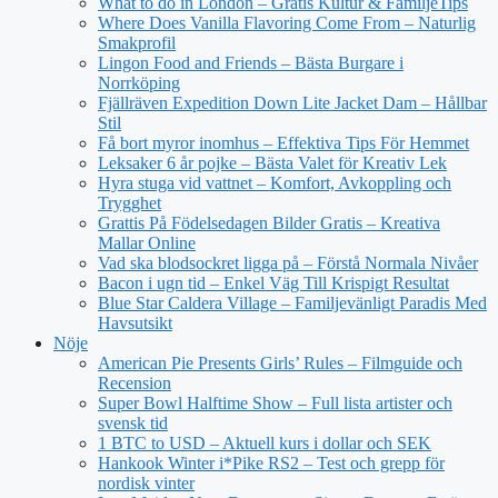
What to do in London – Gratis Kultur & FamiljeTips
Where Does Vanilla Flavoring Come From – Naturlig
Smakprofil
Lingon Food and Friends – Bästa Burgare i
Norrköping
Fjällräven Expedition Down Lite Jacket Dam – Hållbar
Stil
Få bort myror inomhus – Effektiva Tips För Hemmet
Leksaker 6 år pojke – Bästa Valet för Kreativ Lek
Hyra stuga vid vattnet – Komfort, Avkoppling och
Trygghet
Grattis På Födelsedagen Bilder Gratis – Kreativa
Mallar Online
Vad ska blodsockret ligga på – Förstå Normala Nivåer
Bacon i ugn tid – Enkel Väg Till Krispigt Resultat
Blue Star Caldera Village – Familjevänligt Paradis Med
Havsutsikt
Nöje
American Pie Presents Girls’ Rules – Filmguide och
Recension
Super Bowl Halftime Show – Full lista artister och
svensk tid
1 BTC to USD – Aktuell kurs i dollar och SEK
Hankook Winter i*Pike RS2 – Test och grepp för
nordisk vinter