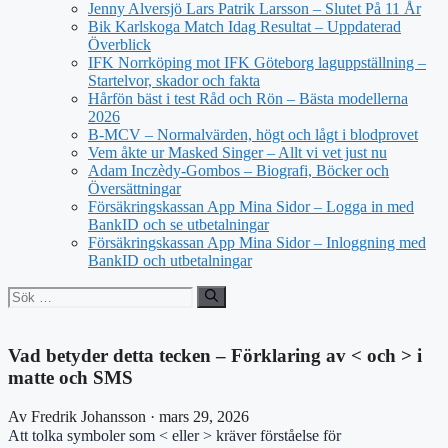
Jenny Alversjö Lars Patrik Larsson – Slutet På 11 År
Bik Karlskoga Match Idag Resultat – Uppdaterad
Överblick
IFK Norrköping mot IFK Göteborg laguppställning –
Startelvor, skador och fakta
Hårfön bäst i test Råd och Rön – Bästa modellerna
2026
B-MCV – Normalvärden, högt och lågt i blodprovet
Vem åkte ur Masked Singer – Allt vi vet just nu
Adam Inczèdy-Gombos – Biografi, Böcker och
Översättningar
Försäkringskassan App Mina Sidor – Logga in med
BankID och se utbetalningar
Försäkringskassan App Mina Sidor – Inloggning med
BankID och utbetalningar
Sök
efter:
Vad betyder detta tecken – Förklaring av < och > i
matte och SMS
Av Fredrik Johansson · mars 29, 2026
Att tolka symboler som < eller > kräver förståelse för