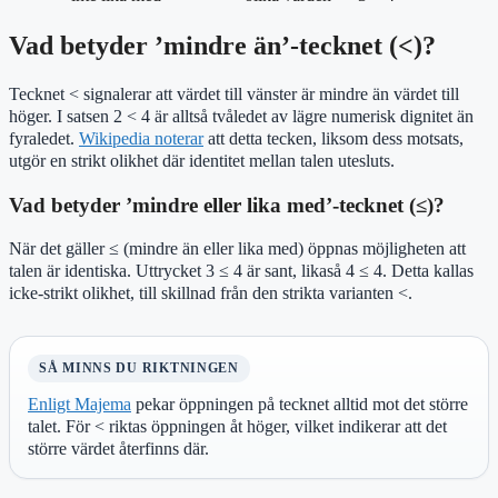
Vad betyder ’mindre än’-tecknet (<)?
Tecknet < signalerar att värdet till vänster är mindre än värdet till
höger. I satsen 2 < 4 är alltså tvåledet av lägre numerisk dignitet än
fyraledet.
Wikipedia noterar
att detta tecken, liksom dess motsats,
utgör en strikt olikhet där identitet mellan talen utesluts.
Vad betyder ’mindre eller lika med’-tecknet (≤)?
När det gäller ≤ (mindre än eller lika med) öppnas möjligheten att
talen är identiska. Uttrycket 3 ≤ 4 är sant, likaså 4 ≤ 4. Detta kallas
icke-strikt olikhet, till skillnad från den strikta varianten <.
SÅ MINNS DU RIKTNINGEN
Enligt Majema
pekar öppningen på tecknet alltid mot det större
talet. För < riktas öppningen åt höger, vilket indikerar att det
större värdet återfinns där.