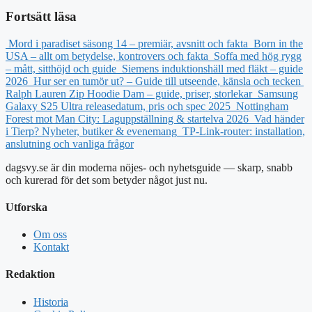
Fortsätt läsa
Mord i paradiset säsong 14 – premiär, avsnitt och fakta
Born in the
USA – allt om betydelse, kontrovers och fakta
Soffa med hög rygg
– mått, sitthöjd och guide
Siemens induktionshäll med fläkt – guide
2026
Hur ser en tumör ut? – Guide till utseende, känsla och tecken
Ralph Lauren Zip Hoodie Dam – guide, priser, storlekar
Samsung
Galaxy S25 Ultra releasedatum, pris och spec 2025
Nottingham
Forest mot Man City: Laguppställning & startelva 2026
Vad händer
i Tierp? Nyheter, butiker & evenemang
TP-Link-router: installation,
anslutning och vanliga frågor
dagsvy.se är din moderna nöjes- och nyhetsguide — skarp, snabb
och kurerad för det som betyder något just nu.
Utforska
Om oss
Kontakt
Redaktion
Historia