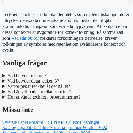
Tecknen < och > bär dubbla identiteter: som matematiska operatorer
uttrycker de exakta numeriska relationer, medan de i digital
kommunikation fungerar som visuella byggstenar. Att skilja mellan
dessa kontexter är avgörande för korrekt tolkning. På samma sätt
som
Vad står bb för
förklarar förkortningars betydelse, kräver
tolkningen av symboler medvetenhet om avsändarens kontext och
avsikt.
Vanliga frågor
Vad betyder tecknet?
Vad betyder detta tecken 3?
Varför pekar tecknet åt det hållet?
Vad är skillnaden mellan < och ≤?
Hur används tecknet i programmering?
Missa inte
Överste i spel korsord – SENAP (Cluedo) lösningar
Så länge hjärtat slår film: Streama, premiär & fakta 2024
Siemens induktionshäll med fläkt – guide 2026