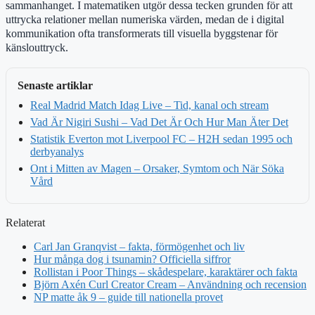
sammanhanget. I matematiken utgör dessa tecken grunden för att
uttrycka relationer mellan numeriska värden, medan de i digital
kommunikation ofta transformerats till visuella byggstenar för
känslouttryck.
Senaste artiklar
Real Madrid Match Idag Live – Tid, kanal och stream
Vad Är Nigiri Sushi – Vad Det Är Och Hur Man Äter Det
Statistik Everton mot Liverpool FC – H2H sedan 1995 och
derbyanalys
Ont i Mitten av Magen – Orsaker, Symtom och När Söka
Vård
Relaterat
Carl Jan Granqvist – fakta, förmögenhet och liv
Hur många dog i tsunamin? Officiella siffror
Rollistan i Poor Things – skådespelare, karaktärer och fakta
Björn Axén Curl Creator Cream – Användning och recension
NP matte åk 9 – guide till nationella provet