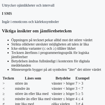
Uttrycker ojämlikheter och intervall
I SMS
Ingår i emoticons och kärlekssymboler
Viktiga insikter om jämförelsetecken
Öppningen på tecknet pekar alltid mot det större värdet
Strikta olikheter utesluter möjligheten att talen är lika
Icke-strikta varianter (≤ och ≥) tillåter likhet
Tecknen återfinns i programmeringsspråk för logiska
jämförelser
Betydelsen ändras fullständigt i kontexten för digitala
meddelanden
Minnesregeln bygger på att symbolen ”äter” det större värdet
Tecken
Läses som
Betydelse
Exempel
>
större än
vänster > höger
7 > 3
<
mindre än
vänster < höger
3 < 7
≥
större än eller lika med
vänster ≥ höger
5 ≥ 5
≤
mindre än eller lika med
vänster ≤ höger
4 ≤ 4
≠
inte lika med
olika värden
3 ≠ 4