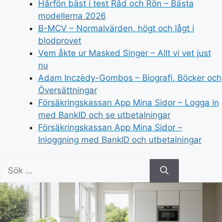
Hårfön bäst i test Råd och Rön – Bästa
modellerna 2026
B-MCV – Normalvärden, högt och lågt i
blodprovet
Vem åkte ur Masked Singer – Allt vi vet just
nu
Adam Inczèdy-Gombos – Biografi, Böcker och
Översättningar
Försäkringskassan App Mina Sidor – Logga in
med BankID och se utbetalningar
Försäkringskassan App Mina Sidor –
Inloggning med BankID och utbetalningar
Sök
efter: