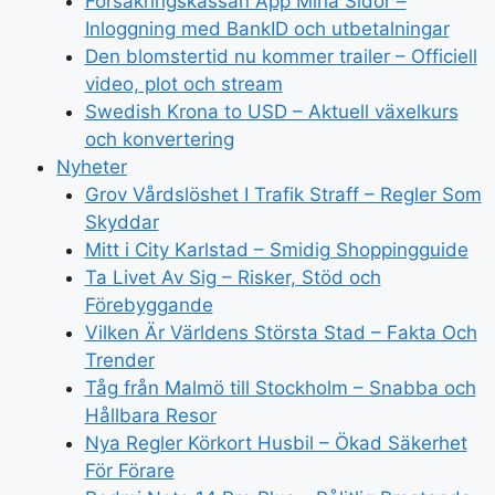
Försäkringskassan App Mina Sidor –
Inloggning med BankID och utbetalningar
Den blomstertid nu kommer trailer – Officiell
video, plot och stream
Swedish Krona to USD – Aktuell växelkurs
och konvertering
Nyheter
Grov Vårdslöshet I Trafik Straff – Regler Som
Skyddar
Mitt i City Karlstad – Smidig Shoppingguide
Ta Livet Av Sig – Risker, Stöd och
Förebyggande
Vilken Är Världens Största Stad – Fakta Och
Trender
Tåg från Malmö till Stockholm – Snabba och
Hållbara Resor
Nya Regler Körkort Husbil – Ökad Säkerhet
För Förare