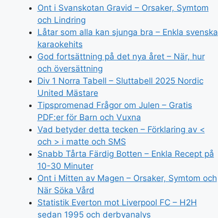
Ont i Svanskotan Gravid – Orsaker, Symtom
och Lindring
Låtar som alla kan sjunga bra – Enkla svenska
karaokehits
God fortsättning på det nya året – När, hur
och översättning
Div 1 Norra Tabell – Sluttabell 2025 Nordic
United Mästare
Tipspromenad Frågor om Julen – Gratis
PDF:er för Barn och Vuxna
Vad betyder detta tecken – Förklaring av <
och > i matte och SMS
Snabb Tårta Färdig Botten – Enkla Recept på
10-30 Minuter
Ont i Mitten av Magen – Orsaker, Symtom och
När Söka Vård
Statistik Everton mot Liverpool FC – H2H
sedan 1995 och derbyanalys