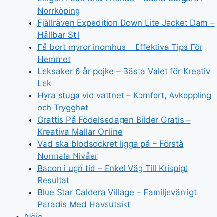
Norrköping
Fjällräven Expedition Down Lite Jacket Dam –
Hållbar Stil
Få bort myror inomhus – Effektiva Tips För
Hemmet
Leksaker 6 år pojke – Bästa Valet för Kreativ
Lek
Hyra stuga vid vattnet – Komfort, Avkoppling
och Trygghet
Grattis På Födelsedagen Bilder Gratis –
Kreativa Mallar Online
Vad ska blodsockret ligga på – Förstå
Normala Nivåer
Bacon i ugn tid – Enkel Väg Till Krispigt
Resultat
Blue Star Caldera Village – Familjevänligt
Paradis Med Havsutsikt
Nöje