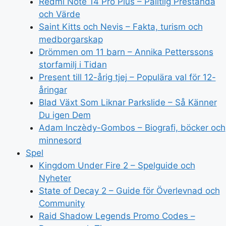
Redmi Note 14 Pro Plus – Pålitlig Prestanda
och Värde
Saint Kitts och Nevis – Fakta, turism och
medborgarskap
Drömmen om 11 barn – Annika Petterssons
storfamilj i Tidan
Present till 12-årig tjej – Populära val för 12-
åringar
Blad Växt Som Liknar Parkslide – Så Känner
Du igen Dem
Adam Inczèdy-Gombos – Biografi, böcker och
minnesord
Spel
Kingdom Under Fire 2 – Spelguide och
Nyheter
State of Decay 2 – Guide för Överlevnad och
Community
Raid Shadow Legends Promo Codes –