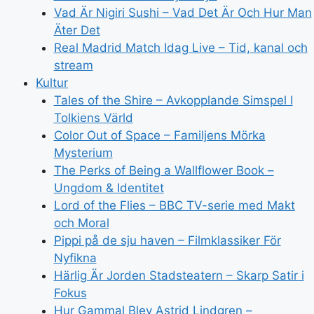
Vad Är Nigiri Sushi – Vad Det Är Och Hur Man
Äter Det
Real Madrid Match Idag Live – Tid, kanal och
stream
Kultur
Tales of the Shire – Avkopplande Simspel I
Tolkiens Värld
Color Out of Space – Familjens Mörka
Mysterium
The Perks of Being a Wallflower Book –
Ungdom & Identitet
Lord of the Flies – BBC TV-serie med Makt
och Moral
Pippi på de sju haven – Filmklassiker För
Nyfikna
Härlig Är Jorden Stadsteatern – Skarp Satir i
Fokus
Hur Gammal Blev Astrid Lindgren –