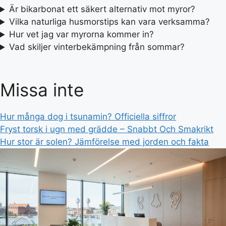
Är bikarbonat ett säkert alternativ mot myror?
Vilka naturliga husmorstips kan vara verksamma?
Hur vet jag var myrorna kommer in?
Vad skiljer vinterbekämpning från sommar?
Missa inte
Hur många dog i tsunamin? Officiella siffror
Fryst torsk i ugn med grädde – Snabbt Och Smakrikt
Hur stor är solen? Jämförelse med jorden och fakta