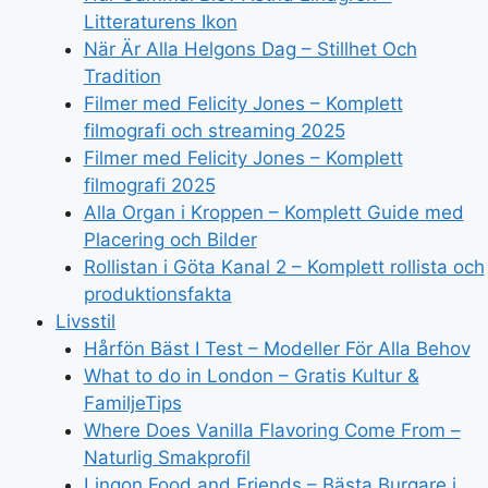
Litteraturens Ikon
När Är Alla Helgons Dag – Stillhet Och
Tradition
Filmer med Felicity Jones – Komplett
filmografi och streaming 2025
Filmer med Felicity Jones – Komplett
filmografi 2025
Alla Organ i Kroppen – Komplett Guide med
Placering och Bilder
Rollistan i Göta Kanal 2 – Komplett rollista och
produktionsfakta
Livsstil
Hårfön Bäst I Test – Modeller För Alla Behov
What to do in London – Gratis Kultur &
FamiljeTips
Where Does Vanilla Flavoring Come From –
Naturlig Smakprofil
Lingon Food and Friends – Bästa Burgare i