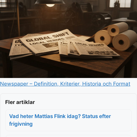
Newspaper – Definition, Kriterier, Historia och Format
Fler artiklar
Vad heter Mattias Flink idag? Status efter
frigivning