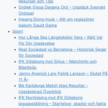
Resurser och Tips
Ordlek Gissa Dagens Ord – Upptäck Svenskt
Ordspel
Hwang Dong-hyuk – Allt om regissören
bakom Squid Game
Sport
Hur Långa Ska Längdskidor Vara – Rätt Val
För Din Upplevelse
Real Sociedad vs Barcelona – Historisk Seger
för Sociedad
IFK Göteborg mot Sirius – Matchinfo och
Biljettköp
Jenny Alversjö Lars Patrik Larsson – Slutet På
11 År
Bik Karlskoga Match Idag Resultat –
Uppdaterad Överblick
IFK Norrköping mot IFK Göteborg
laguppställning – Startelvor, skador och fakta