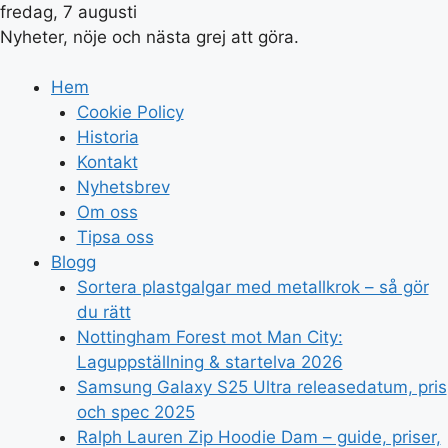
fredag, 7 augusti
Nyheter, nöje och nästa grej att göra.
Hem
Cookie Policy
Historia
Kontakt
Nyhetsbrev
Om oss
Tipsa oss
Blogg
Sortera plastgalgar med metallkrok – så gör
du rätt
Nottingham Forest mot Man City:
Laguppställning & startelva 2026
Samsung Galaxy S25 Ultra releasedatum, pris
och spec 2025
Ralph Lauren Zip Hoodie Dam – guide, priser,