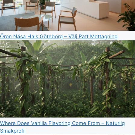
Öron Näsa Hals Göteborg – Välj Rätt Mottagning
Where Does Vanilla Flavoring Come From – Naturlig
Smakprofil