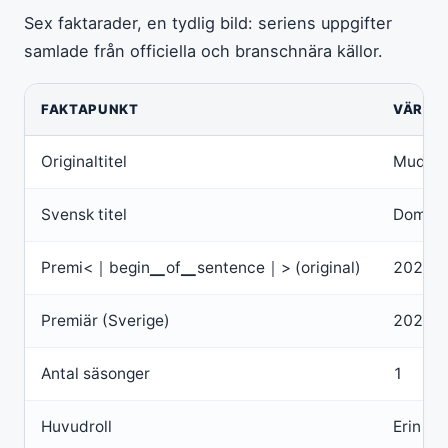
Sex faktarader, en tydlig bild: seriens uppgifter
samlade från officiella och branschnära källor.
FAKTAPUNKT
VÄRDE
Originaltitel
Mudto
Svensk titel
Domare
Premi<｜begin▁of▁sentence｜> (original)
2024
Premiär (Sverige)
2025
Antal säsonger
1
Huvudroll
Erin Ri