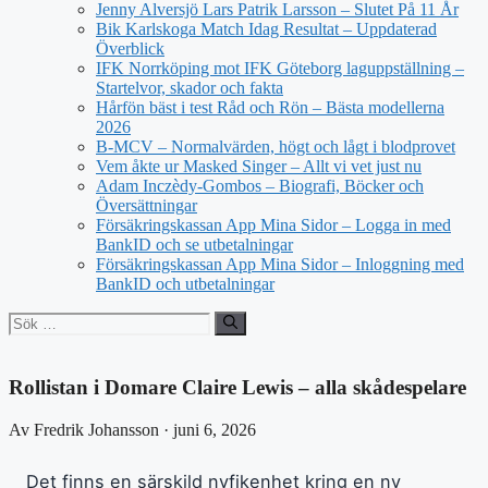
Jenny Alversjö Lars Patrik Larsson – Slutet På 11 År
Bik Karlskoga Match Idag Resultat – Uppdaterad
Överblick
IFK Norrköping mot IFK Göteborg laguppställning –
Startelvor, skador och fakta
Hårfön bäst i test Råd och Rön – Bästa modellerna
2026
B-MCV – Normalvärden, högt och lågt i blodprovet
Vem åkte ur Masked Singer – Allt vi vet just nu
Adam Inczèdy-Gombos – Biografi, Böcker och
Översättningar
Försäkringskassan App Mina Sidor – Logga in med
BankID och se utbetalningar
Försäkringskassan App Mina Sidor – Inloggning med
BankID och utbetalningar
Sök
efter:
Rollistan i Domare Claire Lewis – alla skådespelare
Av Fredrik Johansson · juni 6, 2026
Det finns en särskild nyfikenhet kring en ny