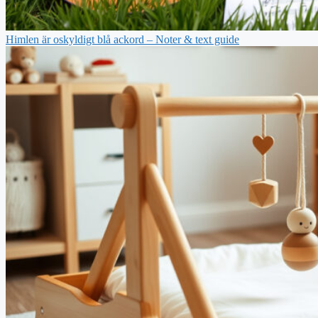
Himlen är oskyldigt blå ackord – Noter & text guide