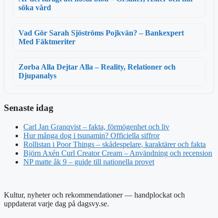
söka vård
Vad Gör Sarah Sjöströms Pojkvän? – Bankexpert
Med Fäktmeriter
Zorba Alla Dejtar Alla – Reality, Relationer och
Djupanalys
Senaste idag
Carl Jan Granqvist – fakta, förmögenhet och liv
Hur många dog i tsunamin? Officiella siffror
Rollistan i Poor Things – skådespelare, karaktärer och fakta
Björn Axén Curl Creator Cream – Användning och recension
NP matte åk 9 – guide till nationella provet
Kultur, nyheter och rekommendationer — handplockat och
uppdaterat varje dag på dagsvy.se.