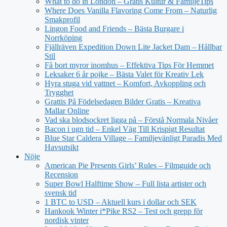
What to do in London – Gratis Kultur & FamiljeTips
Where Does Vanilla Flavoring Come From – Naturlig
Smakprofil
Lingon Food and Friends – Bästa Burgare i
Norrköping
Fjällräven Expedition Down Lite Jacket Dam – Hållbar
Stil
Få bort myror inomhus – Effektiva Tips För Hemmet
Leksaker 6 år pojke – Bästa Valet för Kreativ Lek
Hyra stuga vid vattnet – Komfort, Avkoppling och
Trygghet
Grattis På Födelsedagen Bilder Gratis – Kreativa
Mallar Online
Vad ska blodsockret ligga på – Förstå Normala Nivåer
Bacon i ugn tid – Enkel Väg Till Krispigt Resultat
Blue Star Caldera Village – Familjevänligt Paradis Med
Havsutsikt
Nöje
American Pie Presents Girls’ Rules – Filmguide och
Recension
Super Bowl Halftime Show – Full lista artister och
svensk tid
1 BTC to USD – Aktuell kurs i dollar och SEK
Hankook Winter i*Pike RS2 – Test och grepp för
nordisk vinter