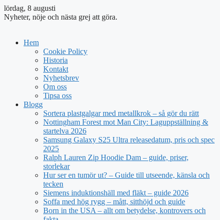
lördag, 8 augusti
Nyheter, nöje och nästa grej att göra.
Hem
Cookie Policy
Historia
Kontakt
Nyhetsbrev
Om oss
Tipsa oss
Blogg
Sortera plastgalgar med metallkrok – så gör du rätt
Nottingham Forest mot Man City: Laguppställning &
startelva 2026
Samsung Galaxy S25 Ultra releasedatum, pris och spec
2025
Ralph Lauren Zip Hoodie Dam – guide, priser,
storlekar
Hur ser en tumör ut? – Guide till utseende, känsla och
tecken
Siemens induktionshäll med fläkt – guide 2026
Soffa med hög rygg – mått, sitthöjd och guide
Born in the USA – allt om betydelse, kontrovers och
fakta