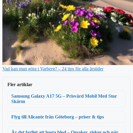
Vad kan man göra i Varberg? – 24 tips för alla årstider
Fler artiklar
Samsung Galaxy A17 5G – Prisvärd Mobil Med Stor
Skärm
Flyg till Alicante från Göteborg – priser & tips
Är det farligt att hosta blod – Orsaker, risker och när