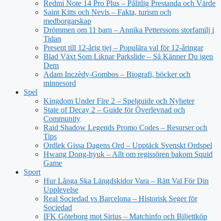
Redmi Note 14 Pro Plus – Pålitlig Prestanda och Värde
Saint Kitts och Nevis – Fakta, turism och
medborgarskap
Drömmen om 11 barn – Annika Petterssons storfamilj i
Tidan
Present till 12-årig tjej – Populära val för 12-åringar
Blad Växt Som Liknar Parkslide – Så Känner Du igen
Dem
Adam Inczèdy-Gombos – Biografi, böcker och
minnesord
Spel
Kingdom Under Fire 2 – Spelguide och Nyheter
State of Decay 2 – Guide för Överlevnad och
Community
Raid Shadow Legends Promo Codes – Resurser och
Tips
Ordlek Gissa Dagens Ord – Upptäck Svenskt Ordspel
Hwang Dong-hyuk – Allt om regissören bakom Squid
Game
Sport
Hur Långa Ska Längdskidor Vara – Rätt Val För Din
Upplevelse
Real Sociedad vs Barcelona – Historisk Seger för
Sociedad
IFK Göteborg mot Sirius – Matchinfo och Biljettköp