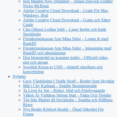
Iron Maiden New Drummer – Simon Dawson Ersätter
Nicko McBrain
Adobe Creative Cloud Download – Gratis För Mac,
Windows, iPad
Adobe Creative Cloud Download – Gratis och Säker
Guide
Clas Ohlson Lediga Jobb – Lager Insjön och butik
Stockholm
Försäkringskassan App Mina Sidor – Logga In med
BankID
Försäkringskassan App Mina Sidor – Inloggning med
BankID och utbetalningar
Den blomstertid nu kommer trailer – Officiell video,
plot och stream
Swedish Krona to USD – Aktuell växelkurs och
konvertering
Nyheter
Grov Vårdslöshet I Trafik Straff – Regler Som Skyddar
Mitt i City Karlstad – Smidig Shoppingguide
Ta Livet Av Sig – Risker, Stöd och Förebyggande
Vilken Är Världens Största Stad – Fakta Och Trender
Tåg från Malmö till Stockholm – Snabba och Hållbara
Resor
Nya Regler Körkort Husbil – Ökad Säkerhet För
Förare