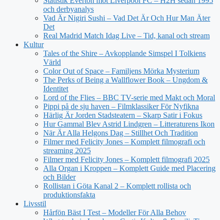
Statistik Everton mot Liverpool FC – H2H sedan 1995
och derbyanalys
Vad Är Nigiri Sushi – Vad Det Är Och Hur Man Äter
Det
Real Madrid Match Idag Live – Tid, kanal och stream
Kultur
Tales of the Shire – Avkopplande Simspel I Tolkiens
Värld
Color Out of Space – Familjens Mörka Mysterium
The Perks of Being a Wallflower Book – Ungdom &
Identitet
Lord of the Flies – BBC TV-serie med Makt och Moral
Pippi på de sju haven – Filmklassiker För Nyfikna
Härlig Är Jorden Stadsteatern – Skarp Satir i Fokus
Hur Gammal Blev Astrid Lindgren – Litteraturens Ikon
När Är Alla Helgons Dag – Stillhet Och Tradition
Filmer med Felicity Jones – Komplett filmografi och
streaming 2025
Filmer med Felicity Jones – Komplett filmografi 2025
Alla Organ i Kroppen – Komplett Guide med Placering
och Bilder
Rollistan i Göta Kanal 2 – Komplett rollista och
produktionsfakta
Livsstil
Hårfön Bäst I Test – Modeller För Alla Behov