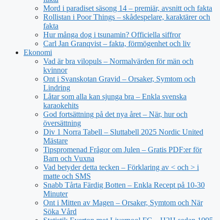
Mord i paradiset säsong 14 – premiär, avsnitt och fakta
Rollistan i Poor Things – skådespelare, karaktärer och
fakta
Hur många dog i tsunamin? Officiella siffror
Carl Jan Granqvist – fakta, förmögenhet och liv
Ekonomi
Vad är bra vilopuls – Normalvärden för män och
kvinnor
Ont i Svanskotan Gravid – Orsaker, Symtom och
Lindring
Låtar som alla kan sjunga bra – Enkla svenska
karaokehits
God fortsättning på det nya året – När, hur och
översättning
Div 1 Norra Tabell – Sluttabell 2025 Nordic United
Mästare
Tipspromenad Frågor om Julen – Gratis PDF:er för
Barn och Vuxna
Vad betyder detta tecken – Förklaring av < och > i
matte och SMS
Snabb Tårta Färdig Botten – Enkla Recept på 10-30
Minuter
Ont i Mitten av Magen – Orsaker, Symtom och När
Söka Vård