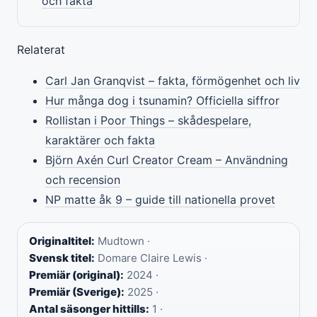
och fakta
Relaterat
Carl Jan Granqvist – fakta, förmögenhet och liv
Hur många dog i tsunamin? Officiella siffror
Rollistan i Poor Things – skådespelare,
karaktärer och fakta
Björn Axén Curl Creator Cream – Användning
och recension
NP matte åk 9 – guide till nationella provet
Originaltitel:
Mudtown ·
Svensk titel:
Domare Claire Lewis ·
Premiär (original):
2024 ·
Premiär (Sverige):
2025 ·
Antal säsonger hittills:
1 ·