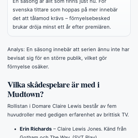
En säsong är allt som finns just nu. För
svenska tittare som hoppas på mer innebär
det att tålamod krävs – förnyelsebesked
brukar dröja minst ett år efter premiären.
Analys: En säsong innebär att serien ännu inte har
bevisat sig för en större publik, vilket gör
förnyelse osäker.
Vilka skådespelare är med i
Mudtown?
Rollistan i Domare Claire Lewis består av fem
huvudroller med gedigen erfarenhet av brittisk TV.
Erin Richards
– Claire Lewis Jones. Känd från
Gotham och The Way. (SVT Play)