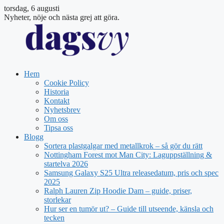
torsdag, 6 augusti
Nyheter, nöje och nästa grej att göra.
Hem
Cookie Policy
Historia
Kontakt
Nyhetsbrev
Om oss
Tipsa oss
Blogg
Sortera plastgalgar med metallkrok – så gör du rätt
Nottingham Forest mot Man City: Laguppställning &
startelva 2026
Samsung Galaxy S25 Ultra releasedatum, pris och spec
2025
Ralph Lauren Zip Hoodie Dam – guide, priser,
storlekar
Hur ser en tumör ut? – Guide till utseende, känsla och
tecken