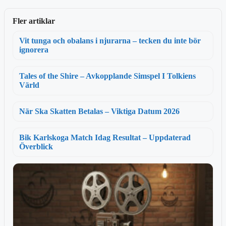
Fler artiklar
Vit tunga och obalans i njurarna – tecken du inte bör
ignorera
Tales of the Shire – Avkopplande Simspel I Tolkiens
Värld
När Ska Skatten Betalas – Viktiga Datum 2026
Bik Karlskoga Match Idag Resultat – Uppdaterad
Överblick