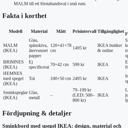
MALM till ett förstahandsval i små rum.
Fakta i korthet
Modell
Material
Mått
Prisintervall
Tillgänglighet
F
Glas,
S
MALM
spånskiva,
120×41×78
IKEA butiker
k
1495 kr
(IKEA)
återvunnet
cm
& online
m
papper
s
BRIMNES
Ej
E
70×42 cm
599 kr
IKEA
(IKEA)
specificerat
f
HEMNES
I
med spegel
Trä
100×50 cm
2495 kr
IKEA
s
(IKEA)
79–199 kr
L
Sminkspeglar
Glas,
–
(LED: 500–
IKEA
j
(IKEA)
metall
800 kr)
l
Fördjupning & detaljer
Sminkbord med spegel IKEA: design, material och