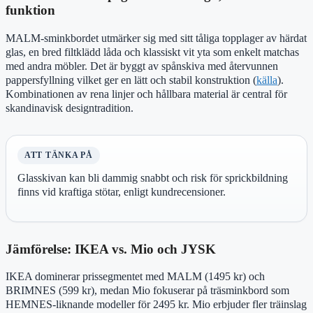
funktion
MALM-sminkbordet utmärker sig med sitt tåliga topplager av härdat
glas, en bred filtklädd låda och klassiskt vit yta som enkelt matchas
med andra möbler. Det är byggt av spånskiva med återvunnen
pappersfyllning vilket ger en lätt och stabil konstruktion (
källa
).
Kombinationen av rena linjer och hållbara material är central för
skandinavisk designtradition.
ATT TÄNKA PÅ
Glasskivan kan bli dammig snabbt och risk för sprickbildning
finns vid kraftiga stötar, enligt kundrecensioner.
Jämförelse: IKEA vs. Mio och JYSK
IKEA dominerar prissegmentet med MALM (1495 kr) och
BRIMNES (599 kr), medan Mio fokuserar på träsminkbord som
HEMNES-liknande modeller för 2495 kr. Mio erbjuder fler träinslag