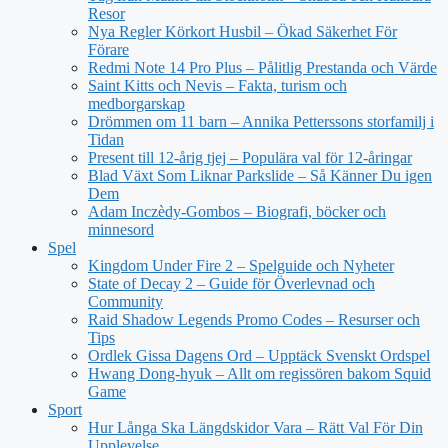
Resor
Nya Regler Körkort Husbil – Ökad Säkerhet För
Förare
Redmi Note 14 Pro Plus – Pålitlig Prestanda och Värde
Saint Kitts och Nevis – Fakta, turism och
medborgarskap
Drömmen om 11 barn – Annika Petterssons storfamilj i
Tidan
Present till 12-årig tjej – Populära val för 12-åringar
Blad Växt Som Liknar Parkslide – Så Känner Du igen
Dem
Adam Inczèdy-Gombos – Biografi, böcker och
minnesord
Spel
Kingdom Under Fire 2 – Spelguide och Nyheter
State of Decay 2 – Guide för Överlevnad och
Community
Raid Shadow Legends Promo Codes – Resurser och
Tips
Ordlek Gissa Dagens Ord – Upptäck Svenskt Ordspel
Hwang Dong-hyuk – Allt om regissören bakom Squid
Game
Sport
Hur Långa Ska Längdskidor Vara – Rätt Val För Din
Upplevelse