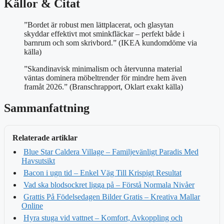
Källor & Citat
”Bordet är robust men lättplacerat, och glasytan
skyddar effektivt mot sminkfläckar – perfekt både i
barnrum och som skrivbord.” (IKEA kundomdöme via
källa)
”Skandinavisk minimalism och återvunna material
väntas dominera möbeltrender för mindre hem även
framåt 2026.” (Branschrapport, Oklart exakt källa)
Sammanfattning
Relaterade artiklar
Blue Star Caldera Village – Familjevänligt Paradis Med
Havsutsikt
Bacon i ugn tid – Enkel Väg Till Krispigt Resultat
Vad ska blodsockret ligga på – Förstå Normala Nivåer
Grattis På Födelsedagen Bilder Gratis – Kreativa Mallar
Online
Hyra stuga vid vattnet – Komfort, Avkoppling och