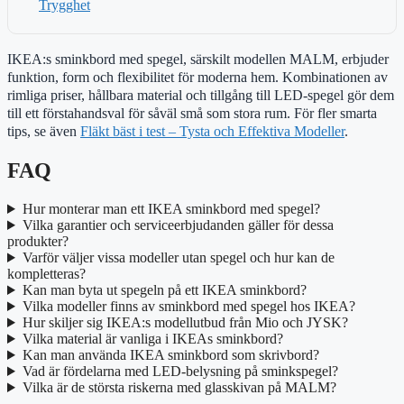
Trygghet
IKEA:s sminkbord med spegel, särskilt modellen MALM, erbjuder
funktion, form och flexibilitet för moderna hem. Kombinationen av
rimliga priser, hållbara material och tillgång till LED-spegel gör dem
till ett förstahandsval för såväl små som stora rum. För fler smarta
tips, se även
Fläkt bäst i test – Tysta och Effektiva Modeller
.
FAQ
Hur monterar man ett IKEA sminkbord med spegel?
Vilka garantier och serviceerbjudanden gäller för dessa
produkter?
Varför väljer vissa modeller utan spegel och hur kan de
kompletteras?
Kan man byta ut spegeln på ett IKEA sminkbord?
Vilka modeller finns av sminkbord med spegel hos IKEA?
Hur skiljer sig IKEA:s modellutbud från Mio och JYSK?
Vilka material är vanliga i IKEAs sminkbord?
Kan man använda IKEA sminkbord som skrivbord?
Vad är fördelarna med LED-belysning på sminkspegel?
Vilka är de största riskerna med glasskivan på MALM?