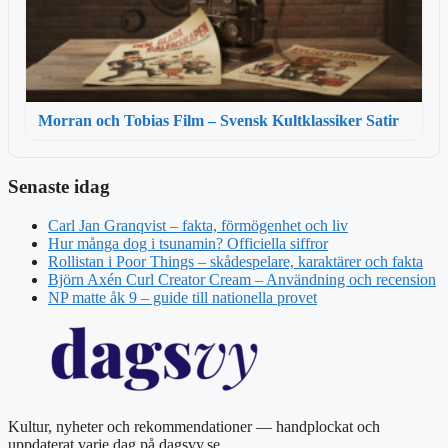
Morran och Tobias Film – Svensk Kultklassiker Satir
Senaste idag
Carl Jan Granqvist – fakta, förmögenhet och liv
Hur många dog i tsunamin? Officiella siffror
Rollistan i Poor Things – skådespelare, karaktärer och fakta
Björn Axén Curl Creator Cream – Användning och recension
NP matte åk 9 – guide till nationella provet
Kultur, nyheter och rekommendationer — handplockat och
uppdaterat varje dag på dagsvy.se.