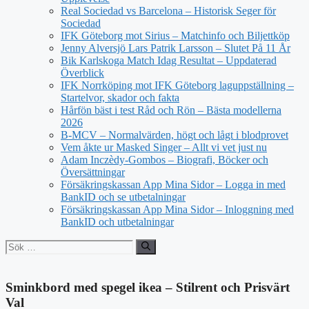
Real Sociedad vs Barcelona – Historisk Seger för
Sociedad
IFK Göteborg mot Sirius – Matchinfo och Biljettköp
Jenny Alversjö Lars Patrik Larsson – Slutet På 11 År
Bik Karlskoga Match Idag Resultat – Uppdaterad
Överblick
IFK Norrköping mot IFK Göteborg laguppställning –
Startelvor, skador och fakta
Hårfön bäst i test Råd och Rön – Bästa modellerna
2026
B-MCV – Normalvärden, högt och lågt i blodprovet
Vem åkte ur Masked Singer – Allt vi vet just nu
Adam Inczèdy-Gombos – Biografi, Böcker och
Översättningar
Försäkringskassan App Mina Sidor – Logga in med
BankID och se utbetalningar
Försäkringskassan App Mina Sidor – Inloggning med
BankID och utbetalningar
Sök
efter:
Sminkbord med spegel ikea – Stilrent och Prisvärt
Val