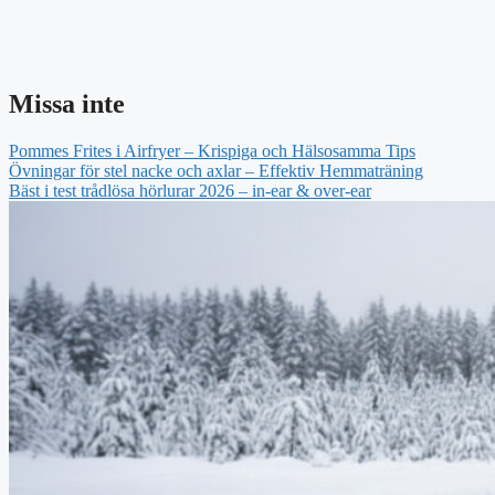
Missa inte
Pommes Frites i Airfryer – Krispiga och Hälsosamma Tips
Övningar för stel nacke och axlar – Effektiv Hemmaträning
Bäst i test trådlösa hörlurar 2026 – in-ear & over-ear