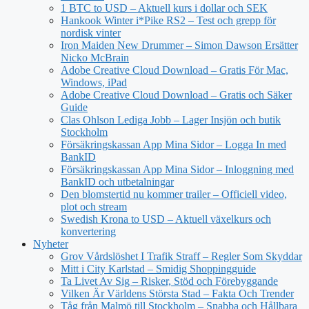
1 BTC to USD – Aktuell kurs i dollar och SEK
Hankook Winter i*Pike RS2 – Test och grepp för
nordisk vinter
Iron Maiden New Drummer – Simon Dawson Ersätter
Nicko McBrain
Adobe Creative Cloud Download – Gratis För Mac,
Windows, iPad
Adobe Creative Cloud Download – Gratis och Säker
Guide
Clas Ohlson Lediga Jobb – Lager Insjön och butik
Stockholm
Försäkringskassan App Mina Sidor – Logga In med
BankID
Försäkringskassan App Mina Sidor – Inloggning med
BankID och utbetalningar
Den blomstertid nu kommer trailer – Officiell video,
plot och stream
Swedish Krona to USD – Aktuell växelkurs och
konvertering
Nyheter
Grov Vårdslöshet I Trafik Straff – Regler Som Skyddar
Mitt i City Karlstad – Smidig Shoppingguide
Ta Livet Av Sig – Risker, Stöd och Förebyggande
Vilken Är Världens Största Stad – Fakta Och Trender
Tåg från Malmö till Stockholm – Snabba och Hållbara