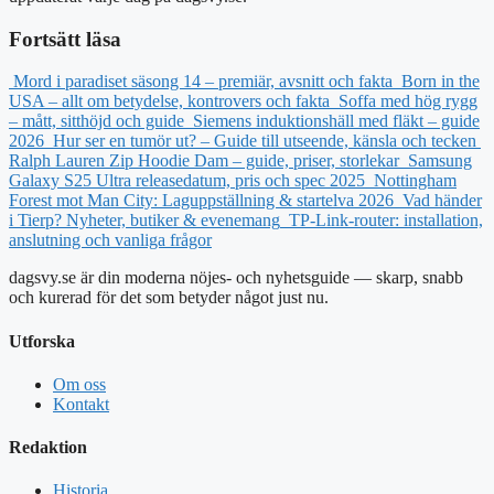
Fortsätt läsa
Mord i paradiset säsong 14 – premiär, avsnitt och fakta
Born in the
USA – allt om betydelse, kontrovers och fakta
Soffa med hög rygg
– mått, sitthöjd och guide
Siemens induktionshäll med fläkt – guide
2026
Hur ser en tumör ut? – Guide till utseende, känsla och tecken
Ralph Lauren Zip Hoodie Dam – guide, priser, storlekar
Samsung
Galaxy S25 Ultra releasedatum, pris och spec 2025
Nottingham
Forest mot Man City: Laguppställning & startelva 2026
Vad händer
i Tierp? Nyheter, butiker & evenemang
TP-Link-router: installation,
anslutning och vanliga frågor
dagsvy.se är din moderna nöjes- och nyhetsguide — skarp, snabb
och kurerad för det som betyder något just nu.
Utforska
Om oss
Kontakt
Redaktion
Historia