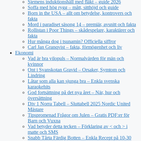
Siemens induktionshäll med fläkt – guide 2026
Soffa med hög rygg – mått, sitthöjd och guide
Born in the USA – allt om betydelse, kontrovers och
fakta
Mord i paradiset säsong 14 – premiär, avsnitt och fakta
Rollistan i Poor Things – skådespelare, karaktärer och
fakta
Hur många dog i tsunamin? Officiella siffror
Carl Jan Granqvist – fakta, förmögenhet och liv
Ekonomi
Vad är bra vilopuls – Normalvärden för män och
kvinnor
Ont i Svanskotan Gravid – Orsaker, Symtom och
Lindring
Låtar som alla kan sjunga bra – Enkla svenska
karaokehits
God fortsättning på det nya året – När, hur och
översättning
Div 1 Norra Tabell – Sluttabell 2025 Nordic United
Mästare
Tipspromenad Frågor om Julen – Gratis PDF:er för
Barn och Vuxna
Vad betyder detta tecken – Förklaring av < och > i
matte och SMS
Snabb Tårta Färdig Botten – Enkla Recept på 10-30