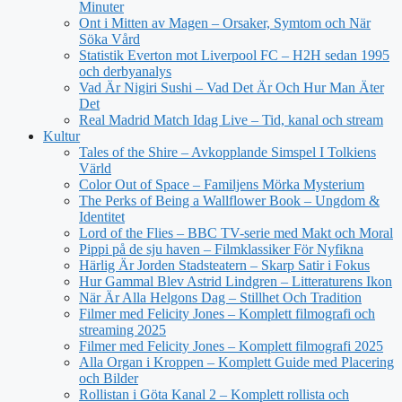
Minuter
Ont i Mitten av Magen – Orsaker, Symtom och När
Söka Vård
Statistik Everton mot Liverpool FC – H2H sedan 1995
och derbyanalys
Vad Är Nigiri Sushi – Vad Det Är Och Hur Man Äter
Det
Real Madrid Match Idag Live – Tid, kanal och stream
Kultur
Tales of the Shire – Avkopplande Simspel I Tolkiens
Värld
Color Out of Space – Familjens Mörka Mysterium
The Perks of Being a Wallflower Book – Ungdom &
Identitet
Lord of the Flies – BBC TV-serie med Makt och Moral
Pippi på de sju haven – Filmklassiker För Nyfikna
Härlig Är Jorden Stadsteatern – Skarp Satir i Fokus
Hur Gammal Blev Astrid Lindgren – Litteraturens Ikon
När Är Alla Helgons Dag – Stillhet Och Tradition
Filmer med Felicity Jones – Komplett filmografi och
streaming 2025
Filmer med Felicity Jones – Komplett filmografi 2025
Alla Organ i Kroppen – Komplett Guide med Placering
och Bilder
Rollistan i Göta Kanal 2 – Komplett rollista och