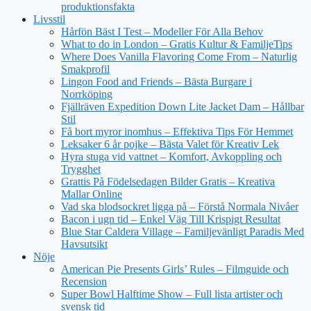
produktionsfakta
Livsstil
Hårfön Bäst I Test – Modeller För Alla Behov
What to do in London – Gratis Kultur & FamiljeTips
Where Does Vanilla Flavoring Come From – Naturlig
Smakprofil
Lingon Food and Friends – Bästa Burgare i
Norrköping
Fjällräven Expedition Down Lite Jacket Dam – Hållbar
Stil
Få bort myror inomhus – Effektiva Tips För Hemmet
Leksaker 6 år pojke – Bästa Valet för Kreativ Lek
Hyra stuga vid vattnet – Komfort, Avkoppling och
Trygghet
Grattis På Födelsedagen Bilder Gratis – Kreativa
Mallar Online
Vad ska blodsockret ligga på – Förstå Normala Nivåer
Bacon i ugn tid – Enkel Väg Till Krispigt Resultat
Blue Star Caldera Village – Familjevänligt Paradis Med
Havsutsikt
Nöje
American Pie Presents Girls’ Rules – Filmguide och
Recension
Super Bowl Halftime Show – Full lista artister och
svensk tid