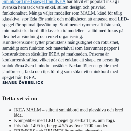
Sminkbord med spegel från IKEA
har blivit ett populärt inslag i
svenska hem tack vare enkel, stilren design och prisvärd
funktionalitet. Många väljer modeller som MALM, känd för tålig
glasskiva, stor låda för smink och möjligheten att anpassa med LED-
spegel för optimal ljussättning. Sortimentet rymmer allt från små,
minimalistiska bord till klassiska trämodeller – alltid med fokus på
flexibel användning och enkel organisering.
Kundrecensioner lyfter produktens mångsidighet och robusthet,
samtidigt som funktion och materialval som återvunnet papper i
konstruktionen särskiljer IKEA på marknaden. Priserna är
konkurrenskraftiga, vilket gör det enklare att skapa en personlig
sminkhörna även i mindre bostäder. Nedan följer en guide med
jämförelser, fakta och tips för dig som söker ett sminkbord med
spegel från IKEA.
SNABB ÖVERBLICK
Detta vet vi nu
IKEA MALM – stilrent sminkbord med glasskiva och bred
låda.
Kompatibel med LED-spegel (justerbart ljus, anti-fog).
Pris från 1495 kr, betyg 4.5/5 av över 1700 kunder.
BRIMNES och HEMNES är primära alternativ.