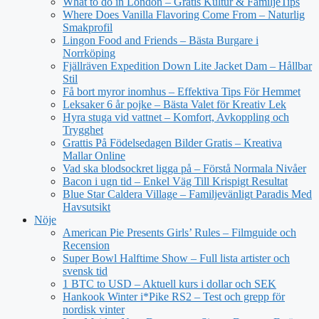
What to do in London – Gratis Kultur & FamiljeTips
Where Does Vanilla Flavoring Come From – Naturlig
Smakprofil
Lingon Food and Friends – Bästa Burgare i
Norrköping
Fjällräven Expedition Down Lite Jacket Dam – Hållbar
Stil
Få bort myror inomhus – Effektiva Tips För Hemmet
Leksaker 6 år pojke – Bästa Valet för Kreativ Lek
Hyra stuga vid vattnet – Komfort, Avkoppling och
Trygghet
Grattis På Födelsedagen Bilder Gratis – Kreativa
Mallar Online
Vad ska blodsockret ligga på – Förstå Normala Nivåer
Bacon i ugn tid – Enkel Väg Till Krispigt Resultat
Blue Star Caldera Village – Familjevänligt Paradis Med
Havsutsikt
Nöje
American Pie Presents Girls’ Rules – Filmguide och
Recension
Super Bowl Halftime Show – Full lista artister och
svensk tid
1 BTC to USD – Aktuell kurs i dollar och SEK
Hankook Winter i*Pike RS2 – Test och grepp för
nordisk vinter