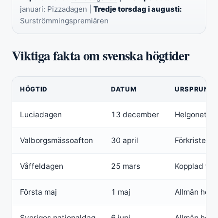
januari: Pizzadagen |
Tredje torsdag i augusti:
Surströmmingspremiären
Viktiga fakta om svenska högtider
HÖGTID
DATUM
URSPRUNG
Luciadagen
13 december
Helgonet Lu
Valborgsmässoafton
30 april
Förkristen v
Våffeldagen
25 mars
Kopplad till
Första maj
1 maj
Allmän hel
Sveriges nationaldag
6 juni
Allmän hel