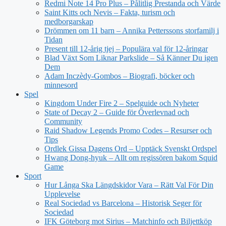
Redmi Note 14 Pro Plus – Pålitlig Prestanda och Värde
Saint Kitts och Nevis – Fakta, turism och
medborgarskap
Drömmen om 11 barn – Annika Petterssons storfamilj i
Tidan
Present till 12-årig tjej – Populära val för 12-åringar
Blad Växt Som Liknar Parkslide – Så Känner Du igen
Dem
Adam Inczèdy-Gombos – Biografi, böcker och
minnesord
Spel
Kingdom Under Fire 2 – Spelguide och Nyheter
State of Decay 2 – Guide för Överlevnad och
Community
Raid Shadow Legends Promo Codes – Resurser och
Tips
Ordlek Gissa Dagens Ord – Upptäck Svenskt Ordspel
Hwang Dong-hyuk – Allt om regissören bakom Squid
Game
Sport
Hur Långa Ska Längdskidor Vara – Rätt Val För Din
Upplevelse
Real Sociedad vs Barcelona – Historisk Seger för
Sociedad
IFK Göteborg mot Sirius – Matchinfo och Biljettköp