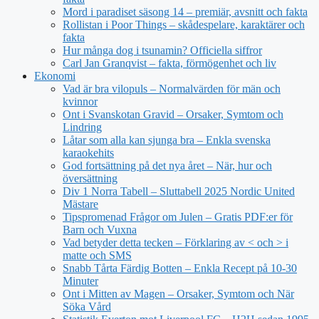
Mord i paradiset säsong 14 – premiär, avsnitt och fakta
Rollistan i Poor Things – skådespelare, karaktärer och
fakta
Hur många dog i tsunamin? Officiella siffror
Carl Jan Granqvist – fakta, förmögenhet och liv
Ekonomi
Vad är bra vilopuls – Normalvärden för män och
kvinnor
Ont i Svanskotan Gravid – Orsaker, Symtom och
Lindring
Låtar som alla kan sjunga bra – Enkla svenska
karaokehits
God fortsättning på det nya året – När, hur och
översättning
Div 1 Norra Tabell – Sluttabell 2025 Nordic United
Mästare
Tipspromenad Frågor om Julen – Gratis PDF:er för
Barn och Vuxna
Vad betyder detta tecken – Förklaring av < och > i
matte och SMS
Snabb Tårta Färdig Botten – Enkla Recept på 10-30
Minuter
Ont i Mitten av Magen – Orsaker, Symtom och När
Söka Vård