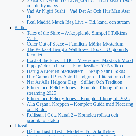
Statistik Everton mot Liverpool FC – H2H sedan 1995
och derbyanalys
Vad Är Nigiri Sushi – Vad Det Är Och Hur Man Äter
Det
Real Madrid Match Idag Live – Tid, kanal och stream
Kultur
Tales of the Shire – Avkopplande Simspel I Tolkiens
Värld
Color Out of Space – Familjens Mörka Mysterium
The Perks of Being a Wallflower Book – Ungdom &
Identitet
Lord of the Flies – BBC TV-serie med Makt och Moral
Pippi på de sju haven – Filmklassiker För Nyfikna
Härlig Är Jorden Stadsteatern – Skarp Satir i Fokus
Hur Gammal Blev Astrid Lindgren – Litteraturens Ikon
När Är Alla Helgons Dag – Stillhet Och Tradition
Filmer med Felicity Jones – Komplett filmografi och
streaming 2025
Filmer med Felicity Jones – Komplett filmografi 2025
Alla Organ i Kroppen – Komplett Guide med Placering
och Bilder
Rollistan i Göta Kanal 2 – Komplett rollista och
produktionsfakta
Livsstil
Hårfön Bäst I Test – Modeller För Alla Behov