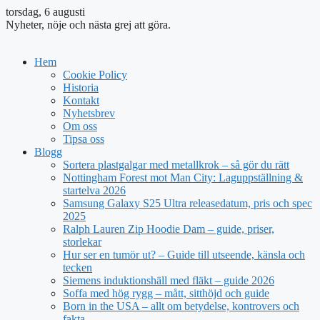
torsdag, 6 augusti
Nyheter, nöje och nästa grej att göra.
Hem
Cookie Policy
Historia
Kontakt
Nyhetsbrev
Om oss
Tipsa oss
Blogg
Sortera plastgalgar med metallkrok – så gör du rätt
Nottingham Forest mot Man City: Laguppställning &
startelva 2026
Samsung Galaxy S25 Ultra releasedatum, pris och spec
2025
Ralph Lauren Zip Hoodie Dam – guide, priser,
storlekar
Hur ser en tumör ut? – Guide till utseende, känsla och
tecken
Siemens induktionshäll med fläkt – guide 2026
Soffa med hög rygg – mått, sitthöjd och guide
Born in the USA – allt om betydelse, kontrovers och
fakta