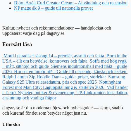
Björn Axén Curl Creator Cream – Användning och recension
NP matte åk 9 – guide till nationella provet
Kultur, nyheter och rekommendationer — handplockat och
uppdaterat varje dag på dagsvy.se.
Fortsätt läsa
Mord i paradiset säsong 14 – premiär, avsnitt och fakta
Born in the
USA – allt om betydelse, kontrovers och fakta
Soffa med hög rygg
– mått, sitthöjd och guide
Siemens induktionshäll med fläkt – guide
2026
Hur ser en tumör ut? – Guide till utseende, känsla och tecken
Ralph Lauren Zip Hoodie Dam – guide, priser, storlekar
Samsung
Galaxy S25 Ultra releasedatum, pris och spec 2025
Nottingham
Forest mot Man City: Laguppställning & startelva 2026
Vad händer
i Tierp? Nyheter, butiker & evenemang
TP-Link-router: installation,
anslutning och vanliga frågor
dagsvy.se är din moderna nöjes- och nyhetsguide — skarp, snabb
och kurerad för det som betyder något just nu.
Utforska