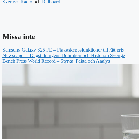
Sveriges Radio
och
Billboard
.
Missa inte
Samsung Galaxy S25 FE – Flaggskeppsfunktioner till rätt pris
Newspaper – Dagstidningens Definition och Historia i Sverige
Bench Press World Record – Styrka, Fakta och Analys