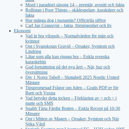
Mord i paradiset säsong 14 – premiär, avsnitt och fakta
Rollistan i Poor Things – skådespelare, karaktärer och
fakta
Hur många dog i tsunamin? Officiella siffror
Carl Jan Granqvist – fakta, förmögenhet och liv
Ekonomi
Vad är bra vilopuls – Normalvärden för män och
kvinnor
Ont i Svanskotan Gravid – Orsaker, Symtom och
Lindring
Låtar som alla kan sjunga bra – Enkla svenska
karaokehits
God fortsättning på det nya året – När, hur och
översättning
Div 1 Norra Tabell – Sluttabell 2025 Nordic United
Mästare
Tipspromenad Frågor om Julen – Gratis PDF:er för
Barn och Vuxna
Vad betyder detta tecken – Förklaring av < och > i
matte och SMS
Snabb Tårta Färdig Botten – Enkla Recept på 10-30
Minuter
Ont i Mitten av Magen – Orsaker, Symtom och När
Söka Vård