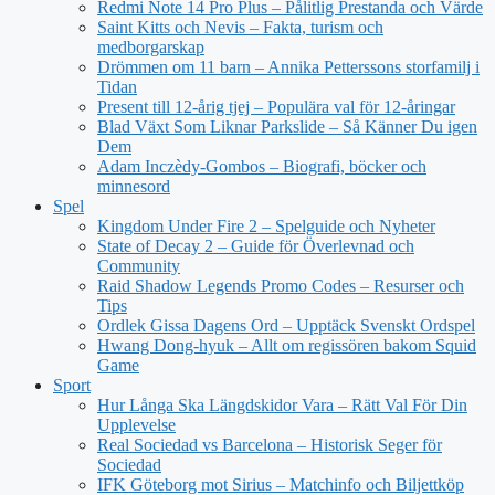
Redmi Note 14 Pro Plus – Pålitlig Prestanda och Värde
Saint Kitts och Nevis – Fakta, turism och
medborgarskap
Drömmen om 11 barn – Annika Petterssons storfamilj i
Tidan
Present till 12-årig tjej – Populära val för 12-åringar
Blad Växt Som Liknar Parkslide – Så Känner Du igen
Dem
Adam Inczèdy-Gombos – Biografi, böcker och
minnesord
Spel
Kingdom Under Fire 2 – Spelguide och Nyheter
State of Decay 2 – Guide för Överlevnad och
Community
Raid Shadow Legends Promo Codes – Resurser och
Tips
Ordlek Gissa Dagens Ord – Upptäck Svenskt Ordspel
Hwang Dong-hyuk – Allt om regissören bakom Squid
Game
Sport
Hur Långa Ska Längdskidor Vara – Rätt Val För Din
Upplevelse
Real Sociedad vs Barcelona – Historisk Seger för
Sociedad
IFK Göteborg mot Sirius – Matchinfo och Biljettköp