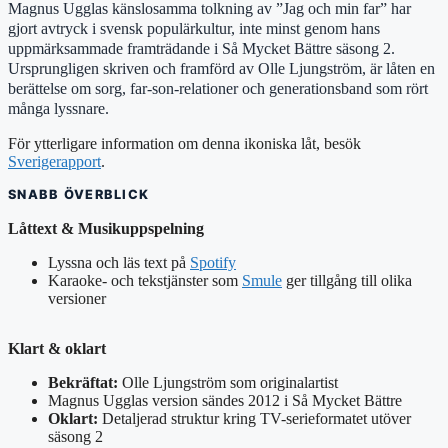
Magnus Ugglas känslosamma tolkning av ”Jag och min far” har
gjort avtryck i svensk populärkultur, inte minst genom hans
uppmärksammade framträdande i Så Mycket Bättre säsong 2.
Ursprungligen skriven och framförd av Olle Ljungström, är låten en
berättelse om sorg, far-son-relationer och generationsband som rört
många lyssnare.
För ytterligare information om denna ikoniska låt, besök
Sverigerapport
.
SNABB ÖVERBLICK
Låttext & Musikuppspelning
Lyssna och läs text på
Spotify
Karaoke- och tekstjänster som
Smule
ger tillgång till olika
versioner
Klart & oklart
Bekräftat:
Olle Ljungström som originalartist
Magnus Ugglas version sändes 2012 i Så Mycket Bättre
Oklart:
Detaljerad struktur kring TV-serieformatet utöver
säsong 2