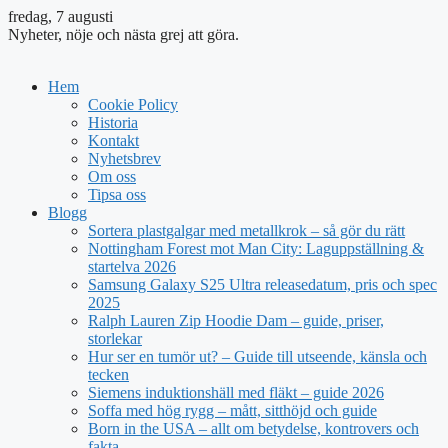
fredag, 7 augusti
Nyheter, nöje och nästa grej att göra.
Hem
Cookie Policy
Historia
Kontakt
Nyhetsbrev
Om oss
Tipsa oss
Blogg
Sortera plastgalgar med metallkrok – så gör du rätt
Nottingham Forest mot Man City: Laguppställning &
startelva 2026
Samsung Galaxy S25 Ultra releasedatum, pris och spec
2025
Ralph Lauren Zip Hoodie Dam – guide, priser,
storlekar
Hur ser en tumör ut? – Guide till utseende, känsla och
tecken
Siemens induktionshäll med fläkt – guide 2026
Soffa med hög rygg – mått, sitthöjd och guide
Born in the USA – allt om betydelse, kontrovers och
fakta