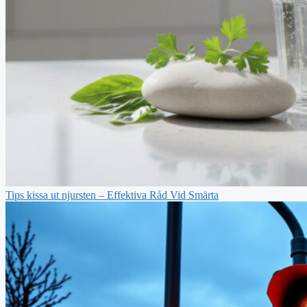
Tips kissa ut njursten – Effektiva Råd Vid Smärta