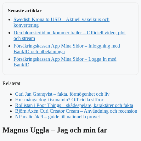
Senaste artiklar
Swedish Krona to USD – Aktuell växelkurs och
konvertering
Den blomstertid nu kommer trailer – Officiell video, plot
och stream
Försäkringskassan App Mina Sidor – Inloggning med
BankID och utbetalningar
Försäkringskassan App Mina Sidor – Logga In med
BankID
Relaterat
Carl Jan Granqvist – fakta, förmögenhet och liv
Hur många dog i tsunamin? Officiella siffror
Rollistan i Poor Things – skådespelare, karaktärer och fakta
Björn Axén Curl Creator Cream – Användning och recension
NP matte åk 9 – guide till nationella provet
Magnus Uggla – Jag och min far