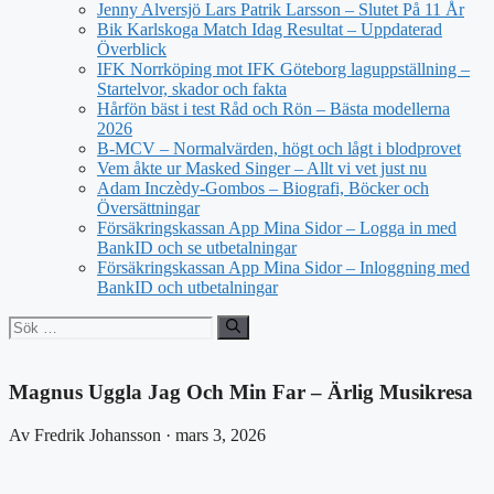
Jenny Alversjö Lars Patrik Larsson – Slutet På 11 År
Bik Karlskoga Match Idag Resultat – Uppdaterad
Överblick
IFK Norrköping mot IFK Göteborg laguppställning –
Startelvor, skador och fakta
Hårfön bäst i test Råd och Rön – Bästa modellerna
2026
B-MCV – Normalvärden, högt och lågt i blodprovet
Vem åkte ur Masked Singer – Allt vi vet just nu
Adam Inczèdy-Gombos – Biografi, Böcker och
Översättningar
Försäkringskassan App Mina Sidor – Logga in med
BankID och se utbetalningar
Försäkringskassan App Mina Sidor – Inloggning med
BankID och utbetalningar
Sök
efter:
Magnus Uggla Jag Och Min Far – Ärlig Musikresa
Av Fredrik Johansson · mars 3, 2026