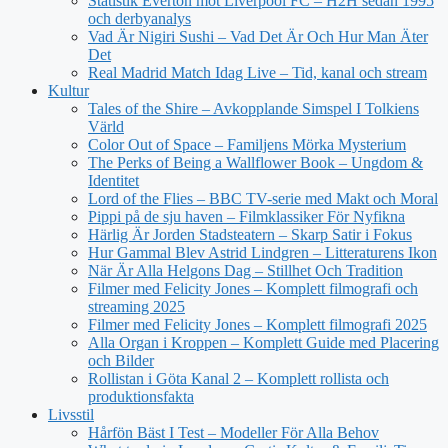
Statistik Everton mot Liverpool FC – H2H sedan 1995
och derbyanalys
Vad Är Nigiri Sushi – Vad Det Är Och Hur Man Äter
Det
Real Madrid Match Idag Live – Tid, kanal och stream
Kultur
Tales of the Shire – Avkopplande Simspel I Tolkiens
Värld
Color Out of Space – Familjens Mörka Mysterium
The Perks of Being a Wallflower Book – Ungdom &
Identitet
Lord of the Flies – BBC TV-serie med Makt och Moral
Pippi på de sju haven – Filmklassiker För Nyfikna
Härlig Är Jorden Stadsteatern – Skarp Satir i Fokus
Hur Gammal Blev Astrid Lindgren – Litteraturens Ikon
När Är Alla Helgons Dag – Stillhet Och Tradition
Filmer med Felicity Jones – Komplett filmografi och
streaming 2025
Filmer med Felicity Jones – Komplett filmografi 2025
Alla Organ i Kroppen – Komplett Guide med Placering
och Bilder
Rollistan i Göta Kanal 2 – Komplett rollista och
produktionsfakta
Livsstil
Hårfön Bäst I Test – Modeller För Alla Behov