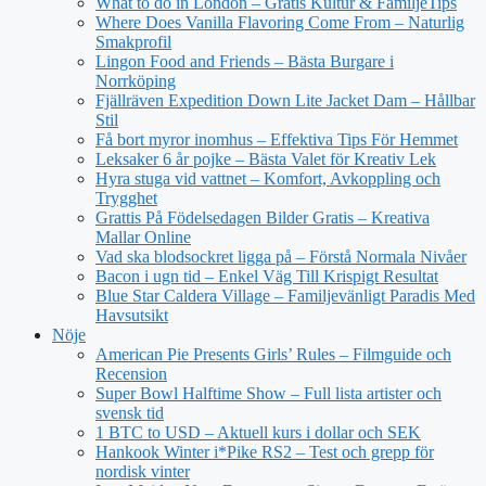
What to do in London – Gratis Kultur & FamiljeTips
Where Does Vanilla Flavoring Come From – Naturlig
Smakprofil
Lingon Food and Friends – Bästa Burgare i
Norrköping
Fjällräven Expedition Down Lite Jacket Dam – Hållbar
Stil
Få bort myror inomhus – Effektiva Tips För Hemmet
Leksaker 6 år pojke – Bästa Valet för Kreativ Lek
Hyra stuga vid vattnet – Komfort, Avkoppling och
Trygghet
Grattis På Födelsedagen Bilder Gratis – Kreativa
Mallar Online
Vad ska blodsockret ligga på – Förstå Normala Nivåer
Bacon i ugn tid – Enkel Väg Till Krispigt Resultat
Blue Star Caldera Village – Familjevänligt Paradis Med
Havsutsikt
Nöje
American Pie Presents Girls’ Rules – Filmguide och
Recension
Super Bowl Halftime Show – Full lista artister och
svensk tid
1 BTC to USD – Aktuell kurs i dollar och SEK
Hankook Winter i*Pike RS2 – Test och grepp för
nordisk vinter