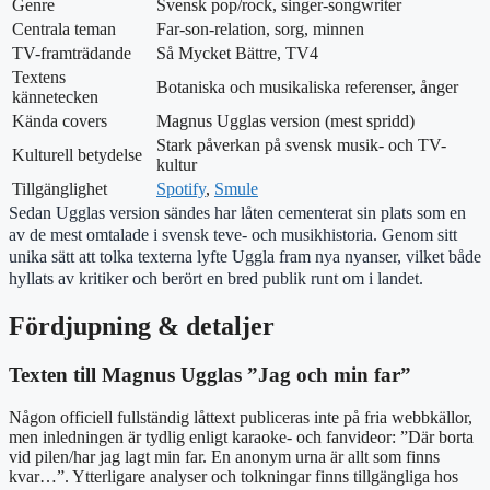
Genre
Svensk pop/rock, singer-songwriter
Centrala teman
Far-son-relation, sorg, minnen
TV-framträdande
Så Mycket Bättre, TV4
Textens
Botaniska och musikaliska referenser, ånger
kännetecken
Kända covers
Magnus Ugglas version (mest spridd)
Stark påverkan på svensk musik- och TV-
Kulturell betydelse
kultur
Tillgänglighet
Spotify
,
Smule
Sedan Ugglas version sändes har låten cementerat sin plats som en
av de mest omtalade i svensk teve- och musikhistoria. Genom sitt
unika sätt att tolka texterna lyfte Uggla fram nya nyanser, vilket både
hyllats av kritiker och berört en bred publik runt om i landet.
Fördjupning & detaljer
Texten till Magnus Ugglas ”Jag och min far”
Någon officiell fullständig låttext publiceras inte på fria webbkällor,
men inledningen är tydlig enligt karaoke- och fanvideor: ”Där borta
vid pilen/har jag lagt min far. En anonym urna är allt som finns
kvar…”. Ytterligare analyser och tolkningar finns tillgängliga hos