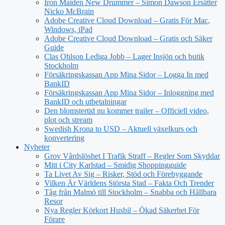
Iron Maiden New Drummer – Simon Dawson Ersätter
Nicko McBrain
Adobe Creative Cloud Download – Gratis För Mac,
Windows, iPad
Adobe Creative Cloud Download – Gratis och Säker
Guide
Clas Ohlson Lediga Jobb – Lager Insjön och butik
Stockholm
Försäkringskassan App Mina Sidor – Logga In med
BankID
Försäkringskassan App Mina Sidor – Inloggning med
BankID och utbetalningar
Den blomstertid nu kommer trailer – Officiell video,
plot och stream
Swedish Krona to USD – Aktuell växelkurs och
konvertering
Nyheter
Grov Vårdslöshet I Trafik Straff – Regler Som Skyddar
Mitt i City Karlstad – Smidig Shoppingguide
Ta Livet Av Sig – Risker, Stöd och Förebyggande
Vilken Är Världens Största Stad – Fakta Och Trender
Tåg från Malmö till Stockholm – Snabba och Hållbara
Resor
Nya Regler Körkort Husbil – Ökad Säkerhet För
Förare