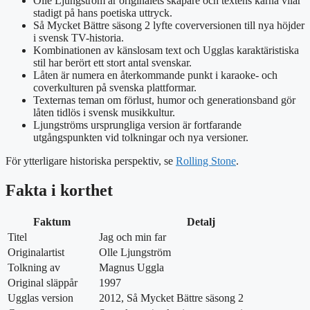
Olle Ljungström är originalets skapare och textens kärna vilar
stadigt på hans poetiska uttryck.
Så Mycket Bättre säsong 2 lyfte coverversionen till nya höjder
i svensk TV-historia.
Kombinationen av känslosam text och Ugglas karaktäristiska
stil har berört ett stort antal svenskar.
Låten är numera en återkommande punkt i karaoke- och
coverkulturen på svenska plattformar.
Texternas teman om förlust, humor och generationsband gör
låten tidlös i svensk musikkultur.
Ljungströms ursprungliga version är fortfarande
utgångspunkten vid tolkningar och nya versioner.
För ytterligare historiska perspektiv, se
Rolling Stone
.
Fakta i korthet
Faktum
Detalj
Titel
Jag och min far
Originalartist
Olle Ljungström
Tolkning av
Magnus Uggla
Original släppår
1997
Ugglas version
2012, Så Mycket Bättre säsong 2