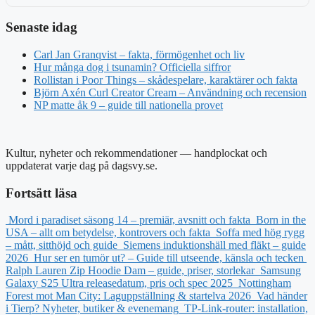
Senaste idag
Carl Jan Granqvist – fakta, förmögenhet och liv
Hur många dog i tsunamin? Officiella siffror
Rollistan i Poor Things – skådespelare, karaktärer och fakta
Björn Axén Curl Creator Cream – Användning och recension
NP matte åk 9 – guide till nationella provet
Kultur, nyheter och rekommendationer — handplockat och
uppdaterat varje dag på dagsvy.se.
Fortsätt läsa
Mord i paradiset säsong 14 – premiär, avsnitt och fakta
Born in the
USA – allt om betydelse, kontrovers och fakta
Soffa med hög rygg
– mått, sitthöjd och guide
Siemens induktionshäll med fläkt – guide
2026
Hur ser en tumör ut? – Guide till utseende, känsla och tecken
Ralph Lauren Zip Hoodie Dam – guide, priser, storlekar
Samsung
Galaxy S25 Ultra releasedatum, pris och spec 2025
Nottingham
Forest mot Man City: Laguppställning & startelva 2026
Vad händer
i Tierp? Nyheter, butiker & evenemang
TP-Link-router: installation,