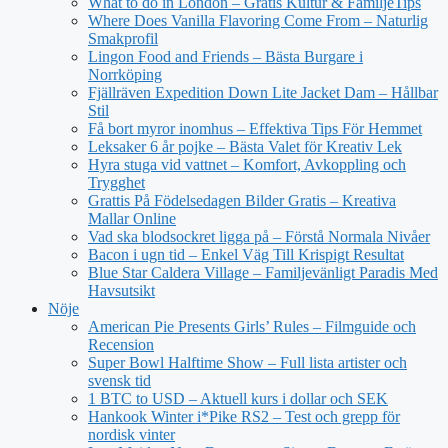
What to do in London – Gratis Kultur & FamiljeTips
Where Does Vanilla Flavoring Come From – Naturlig
Smakprofil
Lingon Food and Friends – Bästa Burgare i
Norrköping
Fjällräven Expedition Down Lite Jacket Dam – Hållbar
Stil
Få bort myror inomhus – Effektiva Tips För Hemmet
Leksaker 6 år pojke – Bästa Valet för Kreativ Lek
Hyra stuga vid vattnet – Komfort, Avkoppling och
Trygghet
Grattis På Födelsedagen Bilder Gratis – Kreativa
Mallar Online
Vad ska blodsockret ligga på – Förstå Normala Nivåer
Bacon i ugn tid – Enkel Väg Till Krispigt Resultat
Blue Star Caldera Village – Familjevänligt Paradis Med
Havsutsikt
Nöje
American Pie Presents Girls’ Rules – Filmguide och
Recension
Super Bowl Halftime Show – Full lista artister och
svensk tid
1 BTC to USD – Aktuell kurs i dollar och SEK
Hankook Winter i*Pike RS2 – Test och grepp för
nordisk vinter