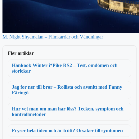
M. Night Shyamalan – Filmkarriär och Vändningar
Fler artiklar
Hankook Winter i*Pike RS2 – Test, omdömen och
storlekar
Jag for ner till bror – Rollista och avsnitt med Fanny
Färingö
Hur vet man om man har löss? Tecken, symptom och
kontrollmetoder
Fryser hela tiden och är trött? Orsaker till symtomen