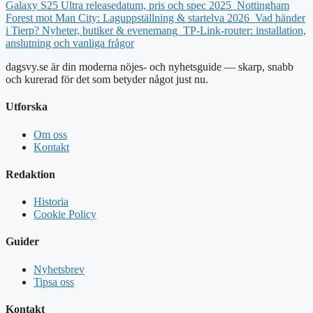
Galaxy S25 Ultra releasedatum, pris och spec 2025
Nottingham
Forest mot Man City: Laguppställning & startelva 2026
Vad händer
i Tierp? Nyheter, butiker & evenemang
TP-Link-router: installation,
anslutning och vanliga frågor
dagsvy.se är din moderna nöjes- och nyhetsguide — skarp, snabb
och kurerad för det som betyder något just nu.
Utforska
Om oss
Kontakt
Redaktion
Historia
Cookie Policy
Guider
Nyhetsbrev
Tipsa oss
Kontakt