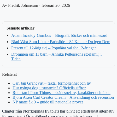
Av Fredrik Johansson · februari 20, 2026
Senaste artiklar
Adam Inczèdy-Gombos – Biografi, böcker och minnesord
Blad Växt Som Liknar Parkslide – Så Känner Du igen Dem
Present till 12-årig tjej – Populära val för 12-åringar
Drömmen om 11 barn – Annika Petterssons storfamilj i
Tidan
Relaterat
Carl Jan Granqvist – fakta, förmögenhet och liv
Hur många dog i tsunamin? Officiella siffror
Rollistan i Poor Things – skådespelare, karaktärer och fakta
Björn Axén Curl Creator Cream – Användning och recension
NP matte åk 9 – guide till nationella provet
Charter från Norrköpings flygplats har blivit ett eftertraktat alternativ
för resenärer i Östergötland som söker smidiga solresor till