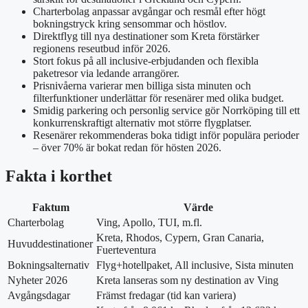
Charterbolag anpassar avgångar och resmål efter högt
bokningstryck kring sensommar och höstlov.
Direktflyg till nya destinationer som Kreta förstärker
regionens reseutbud inför 2026.
Stort fokus på all inclusive-erbjudanden och flexibla
paketresor via ledande arrangörer.
Prisnivåerna varierar men billiga sista minuten och
filterfunktioner underlättar för resenärer med olika budget.
Smidig parkering och personlig service gör Norrköping till ett
konkurrenskraftigt alternativ mot större flygplatser.
Resenärer rekommenderas boka tidigt inför populära perioder
– över 70% är bokat redan för hösten 2026.
Fakta i korthet
Faktum
Värde
Charterbolag
Ving, Apollo, TUI, m.fl.
Kreta, Rhodos, Cypern, Gran Canaria,
Huvuddestinationer
Fuerteventura
Bokningsalternativ
Flyg+hotellpaket, All inclusive, Sista minuten
Nyheter 2026
Kreta lanseras som ny destination av Ving
Avgångsdagar
Främst fredagar (tid kan variera)