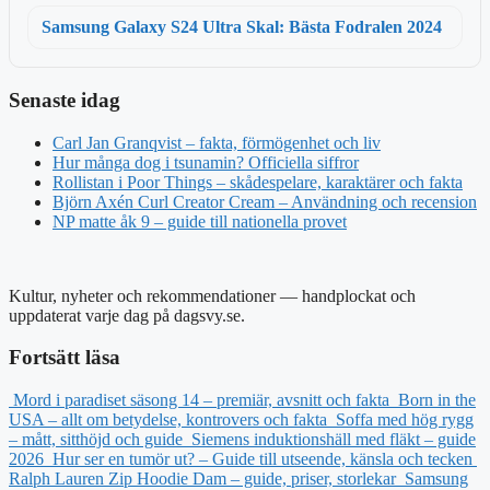
Samsung Galaxy S24 Ultra Skal: Bästa Fodralen 2024
Senaste idag
Carl Jan Granqvist – fakta, förmögenhet och liv
Hur många dog i tsunamin? Officiella siffror
Rollistan i Poor Things – skådespelare, karaktärer och fakta
Björn Axén Curl Creator Cream – Användning och recension
NP matte åk 9 – guide till nationella provet
Kultur, nyheter och rekommendationer — handplockat och
uppdaterat varje dag på dagsvy.se.
Fortsätt läsa
Mord i paradiset säsong 14 – premiär, avsnitt och fakta
Born in the
USA – allt om betydelse, kontrovers och fakta
Soffa med hög rygg
– mått, sitthöjd och guide
Siemens induktionshäll med fläkt – guide
2026
Hur ser en tumör ut? – Guide till utseende, känsla och tecken
Ralph Lauren Zip Hoodie Dam – guide, priser, storlekar
Samsung