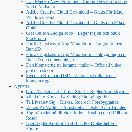
Iron Maiden New Drummer – Simon Dawson Ersätter
Nicko McBrain
Adobe Creative Cloud Download – Gratis För Mac,
Windows, iPad
Adobe Creative Cloud Download – Gratis och Säker
Guide
Clas Ohlson Lediga Jobb – Lager Insjön och butik
Stockholm
Försäkringskassan App Mina Sidor – Logga In med
BankID
Försäkringskassan App Mina Sidor – Inloggning med
BankID och utbetalningar
Den blomstertid nu kommer trailer – Officiell video,
plot och stream
Swedish Krona to USD – Aktuell växelkurs och
konvertering
Nyheter
Grov Vårdslöshet I Trafik Straff – Regler Som Skyddar
Mitt i City Karlstad – Smidig Shoppingguide
Ta Livet Av Sig – Risker, Stöd och Förebyggande
Vilken Är Världens Största Stad – Fakta Och Trender
Tåg från Malmö till Stockholm – Snabba och Hållbara
Resor
Nya Regler Körkort Husbil – Ökad Säkerhet För
Förare