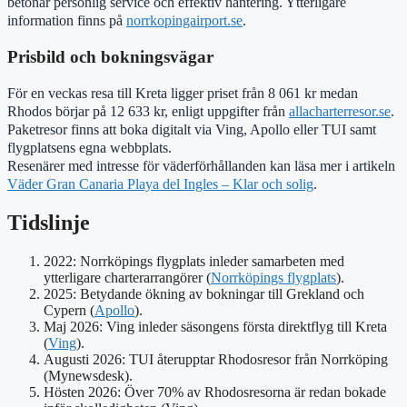
betonar personlig service och effektiv hantering. Ytterligare
information finns på
norrkopingairport.se
.
Prisbild och bokningsvägar
För en veckas resa till Kreta ligger priset från 8 061 kr medan
Rhodos börjar på 12 633 kr, enligt uppgifter från
allacharterresor.se
.
Paketresor finns att boka digitalt via Ving, Apollo eller TUI samt
flygplatsens egna webbplats.
Resenärer med intresse för väderförhållanden kan läsa mer i artikeln
Väder Gran Canaria Playa del Ingles – Klar och solig
.
Tidslinje
2022: Norrköpings flygplats inleder samarbeten med
ytterligare charterarrangörer (
Norrköpings flygplats
).
2025: Betydande ökning av bokningar till Grekland och
Cypern (
Apollo
).
Maj 2026: Ving inleder säsongens första direktflyg till Kreta
(
Ving
).
Augusti 2026: TUI återupptar Rhodosresor från Norrköping
(Mynewsdesk).
Hösten 2026: Över 70% av Rhodosresorna är redan bokade