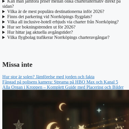
Kan man jämföra priser mellan olika charteralternativ direkt på
sidan?
Vilka är de mest populära destinationerna inför 2026?
Finns det parkering vid Norrköpings flygplats?
Vilka all inclusive-hotell erbjuds via charter från Norrköping?
Hur ser bokningstrenden ut för 2026?
Hur hittar jag aktuella avgångstider?
Vilka flygbolag trafikerar Norrköpings charteravgångar?
Missa inte
Hur stor är solen? Jämförelse med jorden och fakta
Fångad på polisens kamera: Streama på HBO Max och Kanal 5
Alla Organ i Kroppen – Komplett Guide med Placering och Bilder