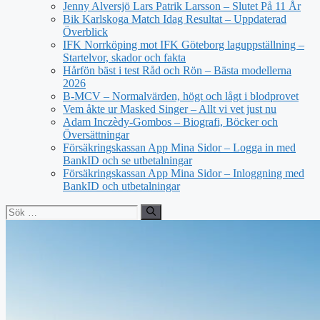
Jenny Alversjö Lars Patrik Larsson – Slutet På 11 År
Bik Karlskoga Match Idag Resultat – Uppdaterad
Överblick
IFK Norrköping mot IFK Göteborg laguppställning –
Startelvor, skador och fakta
Hårfön bäst i test Råd och Rön – Bästa modellerna
2026
B-MCV – Normalvärden, högt och lågt i blodprovet
Vem åkte ur Masked Singer – Allt vi vet just nu
Adam Inczèdy-Gombos – Biografi, Böcker och
Översättningar
Försäkringskassan App Mina Sidor – Logga in med
BankID och se utbetalningar
Försäkringskassan App Mina Sidor – Inloggning med
BankID och utbetalningar
Sök
efter: