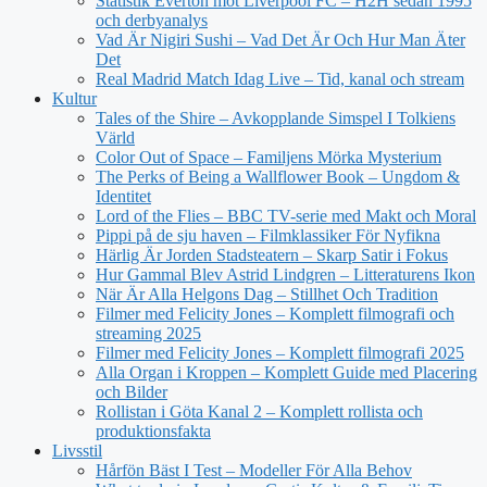
Statistik Everton mot Liverpool FC – H2H sedan 1995
och derbyanalys
Vad Är Nigiri Sushi – Vad Det Är Och Hur Man Äter
Det
Real Madrid Match Idag Live – Tid, kanal och stream
Kultur
Tales of the Shire – Avkopplande Simspel I Tolkiens
Värld
Color Out of Space – Familjens Mörka Mysterium
The Perks of Being a Wallflower Book – Ungdom &
Identitet
Lord of the Flies – BBC TV-serie med Makt och Moral
Pippi på de sju haven – Filmklassiker För Nyfikna
Härlig Är Jorden Stadsteatern – Skarp Satir i Fokus
Hur Gammal Blev Astrid Lindgren – Litteraturens Ikon
När Är Alla Helgons Dag – Stillhet Och Tradition
Filmer med Felicity Jones – Komplett filmografi och
streaming 2025
Filmer med Felicity Jones – Komplett filmografi 2025
Alla Organ i Kroppen – Komplett Guide med Placering
och Bilder
Rollistan i Göta Kanal 2 – Komplett rollista och
produktionsfakta
Livsstil
Hårfön Bäst I Test – Modeller För Alla Behov