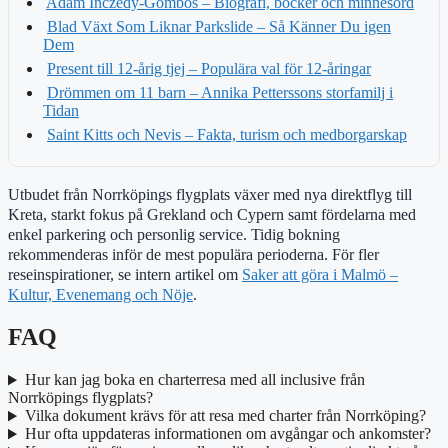
Adam Inczèdy-Gombos – Biografi, böcker och minnesord
Blad Växt Som Liknar Parkslide – Så Känner Du igen
Dem
Present till 12-årig tjej – Populära val för 12-åringar
Drömmen om 11 barn – Annika Petterssons storfamilj i
Tidan
Saint Kitts och Nevis – Fakta, turism och medborgarskap
Utbudet från Norrköpings flygplats växer med nya direktflyg till
Kreta, starkt fokus på Grekland och Cypern samt fördelarna med
enkel parkering och personlig service. Tidig bokning
rekommenderas inför de mest populära perioderna. För fler
reseinspirationer, se intern artikel om
Saker att göra i Malmö –
Kultur, Evenemang och Nöje
.
FAQ
Hur kan jag boka en charterresa med all inclusive från
Norrköpings flygplats?
Vilka dokument krävs för att resa med charter från Norrköping?
Hur ofta uppdateras informationen om avgångar och ankomster?