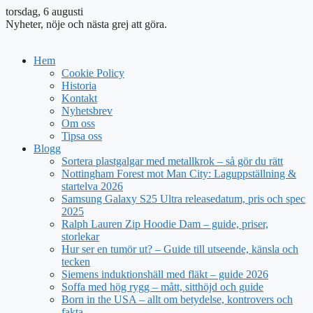
torsdag, 6 augusti
Nyheter, nöje och nästa grej att göra.
Hem
Cookie Policy
Historia
Kontakt
Nyhetsbrev
Om oss
Tipsa oss
Blogg
Sortera plastgalgar med metallkrok – så gör du rätt
Nottingham Forest mot Man City: Laguppställning &
startelva 2026
Samsung Galaxy S25 Ultra releasedatum, pris och spec
2025
Ralph Lauren Zip Hoodie Dam – guide, priser,
storlekar
Hur ser en tumör ut? – Guide till utseende, känsla och
tecken
Siemens induktionshäll med fläkt – guide 2026
Soffa med hög rygg – mått, sitthöjd och guide
Born in the USA – allt om betydelse, kontrovers och
fakta