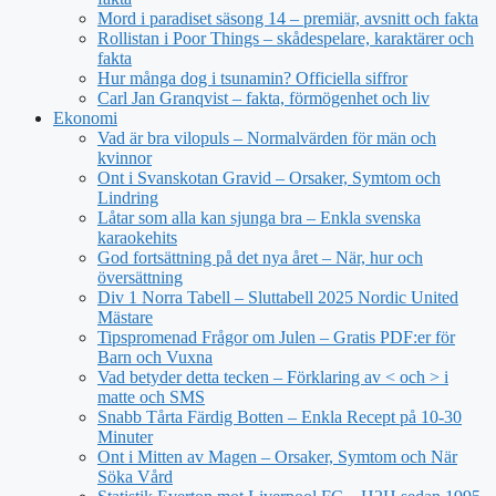
Mord i paradiset säsong 14 – premiär, avsnitt och fakta
Rollistan i Poor Things – skådespelare, karaktärer och
fakta
Hur många dog i tsunamin? Officiella siffror
Carl Jan Granqvist – fakta, förmögenhet och liv
Ekonomi
Vad är bra vilopuls – Normalvärden för män och
kvinnor
Ont i Svanskotan Gravid – Orsaker, Symtom och
Lindring
Låtar som alla kan sjunga bra – Enkla svenska
karaokehits
God fortsättning på det nya året – När, hur och
översättning
Div 1 Norra Tabell – Sluttabell 2025 Nordic United
Mästare
Tipspromenad Frågor om Julen – Gratis PDF:er för
Barn och Vuxna
Vad betyder detta tecken – Förklaring av < och > i
matte och SMS
Snabb Tårta Färdig Botten – Enkla Recept på 10-30
Minuter
Ont i Mitten av Magen – Orsaker, Symtom och När
Söka Vård