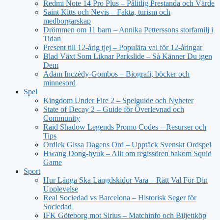
Redmi Note 14 Pro Plus – Pålitlig Prestanda och Värde
Saint Kitts och Nevis – Fakta, turism och
medborgarskap
Drömmen om 11 barn – Annika Petterssons storfamilj i
Tidan
Present till 12-årig tjej – Populära val för 12-åringar
Blad Växt Som Liknar Parkslide – Så Känner Du igen
Dem
Adam Inczèdy-Gombos – Biografi, böcker och
minnesord
Spel
Kingdom Under Fire 2 – Spelguide och Nyheter
State of Decay 2 – Guide för Överlevnad och
Community
Raid Shadow Legends Promo Codes – Resurser och
Tips
Ordlek Gissa Dagens Ord – Upptäck Svenskt Ordspel
Hwang Dong-hyuk – Allt om regissören bakom Squid
Game
Sport
Hur Långa Ska Längdskidor Vara – Rätt Val För Din
Upplevelse
Real Sociedad vs Barcelona – Historisk Seger för
Sociedad
IFK Göteborg mot Sirius – Matchinfo och Biljettköp