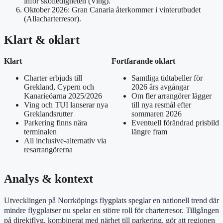
inför skolledigheten (Ving).
Oktober 2026: Gran Canaria återkommer i vinterutbudet
(Allacharterresor).
Klart & oklart
Klart
Fortfarande oklart
Charter erbjuds till
Samtliga tidtabeller för
Grekland, Cypern och
2026 års avgångar
Kanarieöarna 2025/2026
Om fler arrangörer lägger
Ving och TUI lanserar nya
till nya resmål efter
Greklandsrutter
sommaren 2026
Parkering finns nära
Eventuell förändrad prisbild
terminalen
längre fram
All inclusive-alternativ via
resarrangörerna
Analys & kontext
Utvecklingen på Norrköpings flygplats speglar en nationell trend där
mindre flygplatser nu spelar en större roll för charterresor. Tillgången
på direktflyg, kombinerat med närhet till parkering, gör att regionen