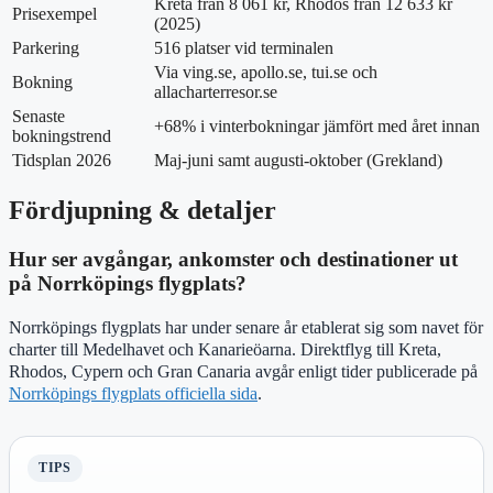
Kreta från 8 061 kr, Rhodos från 12 633 kr
Prisexempel
(2025)
Parkering
516 platser vid terminalen
Via ving.se, apollo.se, tui.se och
Bokning
allacharterresor.se
Senaste
+68% i vinterbokningar jämfört med året innan
bokningstrend
Tidsplan 2026
Maj-juni samt augusti-oktober (Grekland)
Fördjupning & detaljer
Hur ser avgångar, ankomster och destinationer ut
på Norrköpings flygplats?
Norrköpings flygplats har under senare år etablerat sig som navet för
charter till Medelhavet och Kanarieöarna. Direktflyg till Kreta,
Rhodos, Cypern och Gran Canaria avgår enligt tider publicerade på
Norrköpings flygplats officiella sida
.
TIPS