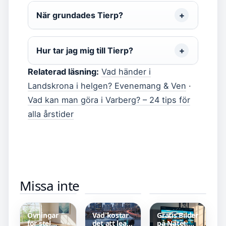
När grundades Tierp?
Hur tar jag mig till Tierp?
Relaterad läsning:
Vad händer i
Landskrona i helgen? Evenemang & Ven
·
Vad kan man göra i Varberg? – 24 tips för
alla årstider
Hur sätter
Vad kostar
American
Missa inte
man in en
det att byta
Pie Presents
tampong –
kök? Priser
Girls’ Rules –
Enkel guide
2025
Filmguide
för
och
nybörjare
Recension
Övningar
Vad kostar
Gratis Bilder
för stel
det att leasa
på Nätet: