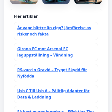
nacke och
en bil –
Pixabay,
axlar –
Insiktsfull
Pexels &
Effektiv
Översikt
Bästa Källor
Hemmaträning
Fler artiklar
Är vape bättre än cigg? Jämförelse av
risker och fakta
Girona FC mot Arsenal FC
laguppställning – Vändning
RS-vaccin Gravid – Tryggt Skydd för
Nyfödda
Usb C Till Usb A – Pålitlig Adapter för
Data & Laddning
Få bort myror inomhus – Effektiva Tips