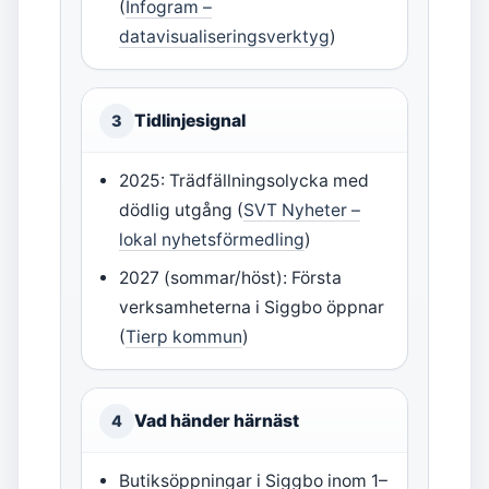
(
Infogram –
datavisualiseringsverktyg
)
Tidlinjesignal
3
2025: Trädfällningsolycka med
dödlig utgång (
SVT Nyheter –
lokal nyhetsförmedling
)
2027 (sommar/höst): Första
verksamheterna i Siggbo öppnar
(
Tierp kommun
)
Vad händer härnäst
4
Butiksöppningar i Siggbo inom 1–