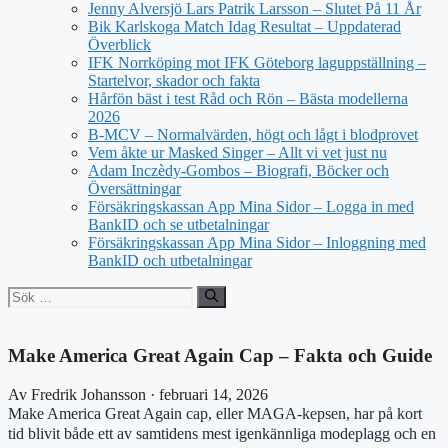
Jenny Alversjö Lars Patrik Larsson – Slutet På 11 År
Bik Karlskoga Match Idag Resultat – Uppdaterad
Överblick
IFK Norrköping mot IFK Göteborg laguppställning –
Startelvor, skador och fakta
Hårfön bäst i test Råd och Rön – Bästa modellerna
2026
B-MCV – Normalvärden, högt och lågt i blodprovet
Vem åkte ur Masked Singer – Allt vi vet just nu
Adam Inczèdy-Gombos – Biografi, Böcker och
Översättningar
Försäkringskassan App Mina Sidor – Logga in med
BankID och se utbetalningar
Försäkringskassan App Mina Sidor – Inloggning med
BankID och utbetalningar
Sök
efter:
Make America Great Again Cap – Fakta och Guide
Av Fredrik Johansson · februari 14, 2026
Make America Great Again cap, eller MAGA-kepsen, har på kort
tid blivit både ett av samtidens mest igenkännliga modeplagg och en