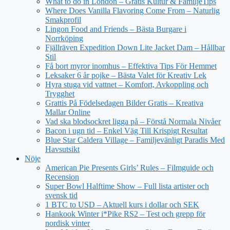
What to do in London – Gratis Kultur & FamiljeTips
Where Does Vanilla Flavoring Come From – Naturlig
Smakprofil
Lingon Food and Friends – Bästa Burgare i
Norrköping
Fjällräven Expedition Down Lite Jacket Dam – Hållbar
Stil
Få bort myror inomhus – Effektiva Tips För Hemmet
Leksaker 6 år pojke – Bästa Valet för Kreativ Lek
Hyra stuga vid vattnet – Komfort, Avkoppling och
Trygghet
Grattis På Födelsedagen Bilder Gratis – Kreativa
Mallar Online
Vad ska blodsockret ligga på – Förstå Normala Nivåer
Bacon i ugn tid – Enkel Väg Till Krispigt Resultat
Blue Star Caldera Village – Familjevänligt Paradis Med
Havsutsikt
Nöje
American Pie Presents Girls’ Rules – Filmguide och
Recension
Super Bowl Halftime Show – Full lista artister och
svensk tid
1 BTC to USD – Aktuell kurs i dollar och SEK
Hankook Winter i*Pike RS2 – Test och grepp för
nordisk vinter