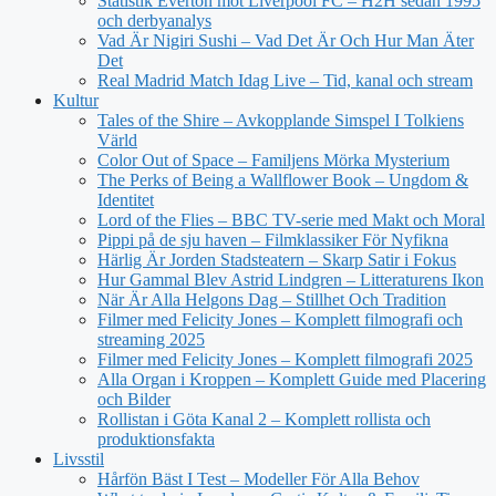
Statistik Everton mot Liverpool FC – H2H sedan 1995
och derbyanalys
Vad Är Nigiri Sushi – Vad Det Är Och Hur Man Äter
Det
Real Madrid Match Idag Live – Tid, kanal och stream
Kultur
Tales of the Shire – Avkopplande Simspel I Tolkiens
Värld
Color Out of Space – Familjens Mörka Mysterium
The Perks of Being a Wallflower Book – Ungdom &
Identitet
Lord of the Flies – BBC TV-serie med Makt och Moral
Pippi på de sju haven – Filmklassiker För Nyfikna
Härlig Är Jorden Stadsteatern – Skarp Satir i Fokus
Hur Gammal Blev Astrid Lindgren – Litteraturens Ikon
När Är Alla Helgons Dag – Stillhet Och Tradition
Filmer med Felicity Jones – Komplett filmografi och
streaming 2025
Filmer med Felicity Jones – Komplett filmografi 2025
Alla Organ i Kroppen – Komplett Guide med Placering
och Bilder
Rollistan i Göta Kanal 2 – Komplett rollista och
produktionsfakta
Livsstil
Hårfön Bäst I Test – Modeller För Alla Behov