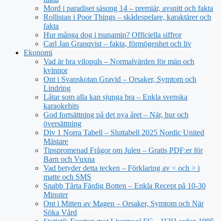
Mord i paradiset säsong 14 – premiär, avsnitt och fakta
Rollistan i Poor Things – skådespelare, karaktärer och
fakta
Hur många dog i tsunamin? Officiella siffror
Carl Jan Granqvist – fakta, förmögenhet och liv
Ekonomi
Vad är bra vilopuls – Normalvärden för män och
kvinnor
Ont i Svanskotan Gravid – Orsaker, Symtom och
Lindring
Låtar som alla kan sjunga bra – Enkla svenska
karaokehits
God fortsättning på det nya året – När, hur och
översättning
Div 1 Norra Tabell – Sluttabell 2025 Nordic United
Mästare
Tipspromenad Frågor om Julen – Gratis PDF:er för
Barn och Vuxna
Vad betyder detta tecken – Förklaring av < och > i
matte och SMS
Snabb Tårta Färdig Botten – Enkla Recept på 10-30
Minuter
Ont i Mitten av Magen – Orsaker, Symtom och När
Söka Vård