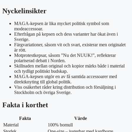
Nyckelinsikter
MAGA-kepsen är lika mycket politisk symbol som
modeaccessoar.
Efterfrågan på kepsen och dess varianter har ökat även i
Sverige.
Färgvariationer, såsom vit och svart, existerar men originalet
är rött.
Motprotestkepsar, såsom ”Nu det NUUK!”, reflekterar
polariserad debatt i Norden.
Skillnaden mellan original och kopior märks både i material
och tydligt politiskt budskap.
MAGA-kepsen utgör en av få samtida accessoarer med
direktknyting till global politik.
Viss osäkerhet råder kring distribution och försäljning i
Stockholm och övriga Sverige.
Fakta i korthet
Fakta
Värde
Material
100% bomull
Storlek
One-size – justerbar med kardborre