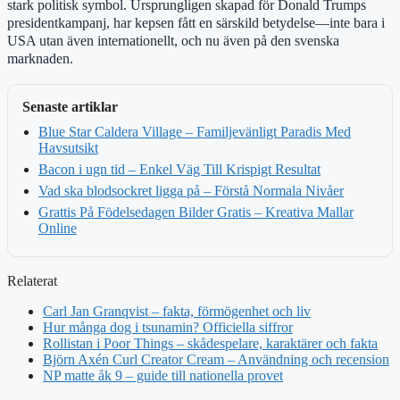
stark politisk symbol. Ursprungligen skapad för Donald Trumps
presidentkampanj, har kepsen fått en särskild betydelse—inte bara i
USA utan även internationellt, och nu även på den svenska
marknaden.
Senaste artiklar
Blue Star Caldera Village – Familjevänligt Paradis Med
Havsutsikt
Bacon i ugn tid – Enkel Väg Till Krispigt Resultat
Vad ska blodsockret ligga på – Förstå Normala Nivåer
Grattis På Födelsedagen Bilder Gratis – Kreativa Mallar
Online
Relaterat
Carl Jan Granqvist – fakta, förmögenhet och liv
Hur många dog i tsunamin? Officiella siffror
Rollistan i Poor Things – skådespelare, karaktärer och fakta
Björn Axén Curl Creator Cream – Användning och recension
NP matte åk 9 – guide till nationella provet