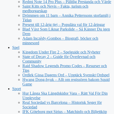
Redmi Note 14 Pro Plus – Pålitlig Prestanda och Värde
Saint Kitts och Nevis – Fakta, turism och
medborgarskap
Drömmen om 11 barn – Annika Petterssons storfamilj i
Tidan
Present till 12-årig tjej – Populära val för 12-åringar
Blad Växt Som Liknar Parkslide – Så Känner Du igen
Dem
Adam Inczèdy-Gombos – Biografi, böcker och
minnesord
Spel
Kingdom Under Fire 2 – Spelguide och Nyheter
State of Decay 2 – Guide för Överlevnad och
Community
Raid Shadow Legends Promo Codes – Resurser och
Tips
Ordlek Gissa Dagens Ord – Upptäck Svenskt Ordspel
Hwang Dong-hyuk – Allt om regissören bakom Squid
Game
Sport
Hur Långa Ska Längdskidor Vara – Rätt Val För Din
Upplevelse
Real Sociedad vs Barcelona – Historisk Seger för
Sociedad
IFK Göteborg mot Sirius – Matchinfo och Biljettköp