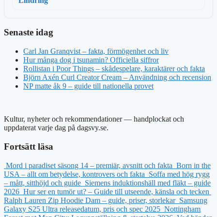
Lindring
Senaste idag
Carl Jan Granqvist – fakta, förmögenhet och liv
Hur många dog i tsunamin? Officiella siffror
Rollistan i Poor Things – skådespelare, karaktärer och fakta
Björn Axén Curl Creator Cream – Användning och recension
NP matte åk 9 – guide till nationella provet
Kultur, nyheter och rekommendationer — handplockat och
uppdaterat varje dag på dagsvy.se.
Fortsätt läsa
Mord i paradiset säsong 14 – premiär, avsnitt och fakta
Born in the
USA – allt om betydelse, kontrovers och fakta
Soffa med hög rygg
– mått, sitthöjd och guide
Siemens induktionshäll med fläkt – guide
2026
Hur ser en tumör ut? – Guide till utseende, känsla och tecken
Ralph Lauren Zip Hoodie Dam – guide, priser, storlekar
Samsung
Galaxy S25 Ultra releasedatum, pris och spec 2025
Nottingham