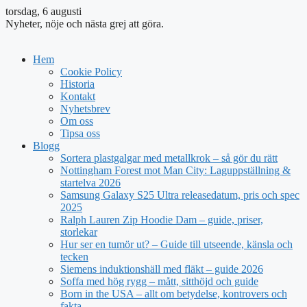
torsdag, 6 augusti
Nyheter, nöje och nästa grej att göra.
Hem
Cookie Policy
Historia
Kontakt
Nyhetsbrev
Om oss
Tipsa oss
Blogg
Sortera plastgalgar med metallkrok – så gör du rätt
Nottingham Forest mot Man City: Laguppställning &
startelva 2026
Samsung Galaxy S25 Ultra releasedatum, pris och spec
2025
Ralph Lauren Zip Hoodie Dam – guide, priser,
storlekar
Hur ser en tumör ut? – Guide till utseende, känsla och
tecken
Siemens induktionshäll med fläkt – guide 2026
Soffa med hög rygg – mått, sitthöjd och guide
Born in the USA – allt om betydelse, kontrovers och
fakta