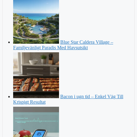
Blue Star Caldera Village –
Familjevänligt Paradis Med Havsutsikt
Bacon i ugn tid – Enkel Väg Till
Krispigt Resultat