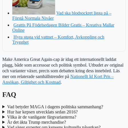
Vad ska blodsockret ligga på –
Förstå Normala Nivåer
Grattis På Födelsedagen Bilder Gratis – Kreativa Mallar
Online
Hyra stuga vid vattnet – Komfort, Avkoppling och
Trygghet
Make America Great Again-cap är idag ett internationellt laddat
plagg, både som accessoar och politisk symbol. Utbudet av original
och varianter växer, precis som debatten kring dess innebörd. Läs
mer om relaterade samhällstrender på
Nationellt Id Kort Pris –
Ansökan, Giltighet och Kostnad
.
FAQ
Vad betyder MAGA i dagens politiska sammanhang?
Hur har kepsen utvecklats sedan 2016?
Vilka är de vanligaste färgvarianterna?
Är det äkta Trump merchandise?
Vad säger experter om kepsens kulturella påverkan?