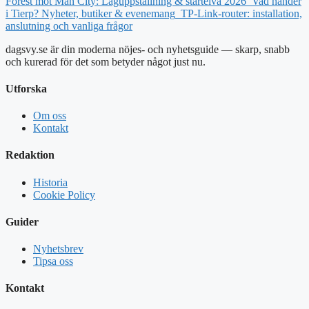
Forest mot Man City: Laguppställning & startelva 2026
Vad händer
i Tierp? Nyheter, butiker & evenemang
TP-Link-router: installation,
anslutning och vanliga frågor
dagsvy.se är din moderna nöjes- och nyhetsguide — skarp, snabb
och kurerad för det som betyder något just nu.
Utforska
Om oss
Kontakt
Redaktion
Historia
Cookie Policy
Guider
Nyhetsbrev
Tipsa oss
Kontakt