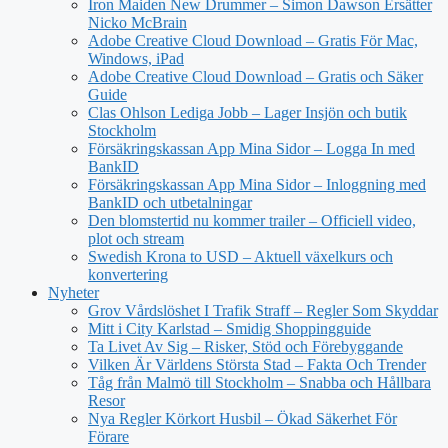
Iron Maiden New Drummer – Simon Dawson Ersätter
Nicko McBrain
Adobe Creative Cloud Download – Gratis För Mac,
Windows, iPad
Adobe Creative Cloud Download – Gratis och Säker
Guide
Clas Ohlson Lediga Jobb – Lager Insjön och butik
Stockholm
Försäkringskassan App Mina Sidor – Logga In med
BankID
Försäkringskassan App Mina Sidor – Inloggning med
BankID och utbetalningar
Den blomstertid nu kommer trailer – Officiell video,
plot och stream
Swedish Krona to USD – Aktuell växelkurs och
konvertering
Nyheter
Grov Vårdslöshet I Trafik Straff – Regler Som Skyddar
Mitt i City Karlstad – Smidig Shoppingguide
Ta Livet Av Sig – Risker, Stöd och Förebyggande
Vilken Är Världens Största Stad – Fakta Och Trender
Tåg från Malmö till Stockholm – Snabba och Hållbara
Resor
Nya Regler Körkort Husbil – Ökad Säkerhet För
Förare