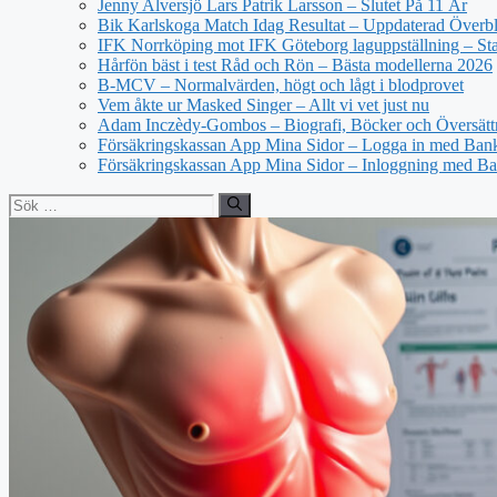
Jenny Alversjö Lars Patrik Larsson – Slutet På 11 År
Bik Karlskoga Match Idag Resultat – Uppdaterad Överbl
IFK Norrköping mot IFK Göteborg laguppställning – Star
Hårfön bäst i test Råd och Rön – Bästa modellerna 2026
B-MCV – Normalvärden, högt och lågt i blodprovet
Vem åkte ur Masked Singer – Allt vi vet just nu
Adam Inczèdy-Gombos – Biografi, Böcker och Översätt
Försäkringskassan App Mina Sidor – Logga in med Bank
Försäkringskassan App Mina Sidor – Inloggning med Ba
Sök
efter: