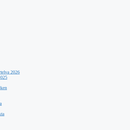
rtelva 2026
2025
cken
a
kta