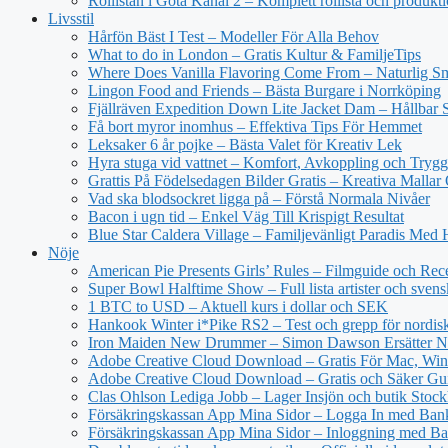
Rollistan i Göta Kanal 2 – Komplett rollista och produkt
Livsstil
Hårfön Bäst I Test – Modeller För Alla Behov
What to do in London – Gratis Kultur & FamiljeTips
Where Does Vanilla Flavoring Come From – Naturlig Sm
Lingon Food and Friends – Bästa Burgare i Norrköping
Fjällräven Expedition Down Lite Jacket Dam – Hållbar S
Få bort myror inomhus – Effektiva Tips För Hemmet
Leksaker 6 år pojke – Bästa Valet för Kreativ Lek
Hyra stuga vid vattnet – Komfort, Avkoppling och Trygg
Grattis På Födelsedagen Bilder Gratis – Kreativa Mallar
Vad ska blodsockret ligga på – Förstå Normala Nivåer
Bacon i ugn tid – Enkel Väg Till Krispigt Resultat
Blue Star Caldera Village – Familjevänligt Paradis Med 
Nöje
American Pie Presents Girls’ Rules – Filmguide och Rec
Super Bowl Halftime Show – Full lista artister och svens
1 BTC to USD – Aktuell kurs i dollar och SEK
Hankook Winter i*Pike RS2 – Test och grepp för nordisk
Iron Maiden New Drummer – Simon Dawson Ersätter N
Adobe Creative Cloud Download – Gratis För Mac, Win
Adobe Creative Cloud Download – Gratis och Säker Gu
Clas Ohlson Lediga Jobb – Lager Insjön och butik Stoc
Försäkringskassan App Mina Sidor – Logga In med Ba
Försäkringskassan App Mina Sidor – Inloggning med Ba