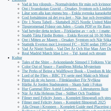
Vad är bra vilopuls – Normalvärden för män och kvinnor
Ont i Svanskotan Gravid – Orsaker, Symtom och Lindri
Låtar som alla kan sjunga bra – Enkla svenska karaokehi
God fortsättning på det nya året – När, hur och översättn
Div 1 Norra Tabell – Sluttabell 2025 Nordic United Mäs
Tipspromenad Frågor om Julen – Gratis PDF:er för Bar
Vad betyder detta tecken – Förklaring av < och > i matt
Snabb Tårta Färdig Botten – Enkla Recept på 10-30 Min
Ont i Mitten av Magen – Orsaker, Symtom och När Sök
Statistik Everton mot Liverpool FC – H2H sedan 1995 o
Vad Är Nigiri Sushi – Vad Det Är Och Hur Man Äter D
Real Madrid Match Idag Live – Tid, kanal och stream
Kultur
Tales of the Shire – Avkopplande Simspel I Tolkiens Vär
Color Out of Space – Familjens Mörka Mysterium
The Perks of Being a Wallflower Book – Ungdom & Iden
Lord of the Flies – BBC TV-serie med Makt och Moral
Pippi på de sju haven – Filmklassiker För Nyfikna
Härlig Är Jorden Stadsteatern – Skarp Satir i Fokus
Hur Gammal Blev Astrid Lindgren – Litteraturens Ikon
När Är Alla Helgons Dag – Stillhet Och Tradition
Filmer med Felicity Jones – Komplett filmografi och str
Filmer med Felicity Jones – Komplett filmografi 2025
Alla Organ i Kroppen – Komplett Guide med Placering o