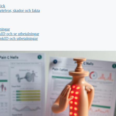
ick
telvor, skador och fakta
ningar
ID och se utbetalningar
nkID och utbetalningar