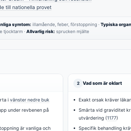
 till nationella provet
nliga symtom:
illamående, feber, förstoppning ·
Typiska orga
e tjocktarm ·
Allvarlig risk:
sprucken mjälte
Vad som är oklart
2
rta i
vänster nedre buk
Exakt orsak kräver läk
 upp under revbenen på
Smärta vid graviditet kr
utvärdering (
1177
)
toppning är vanliga och
Specifik behandling krä