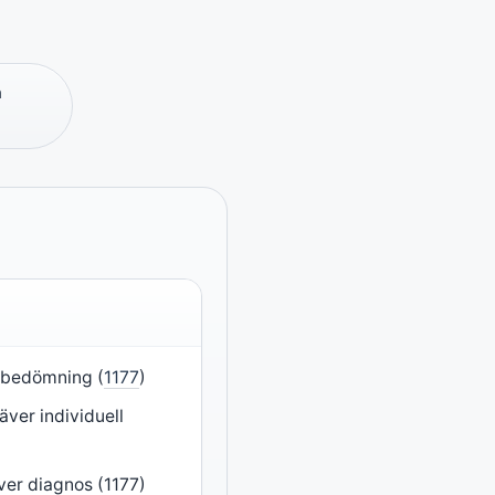
n
arbedömning (
1177
)
äver individuell
ver diagnos (1177)