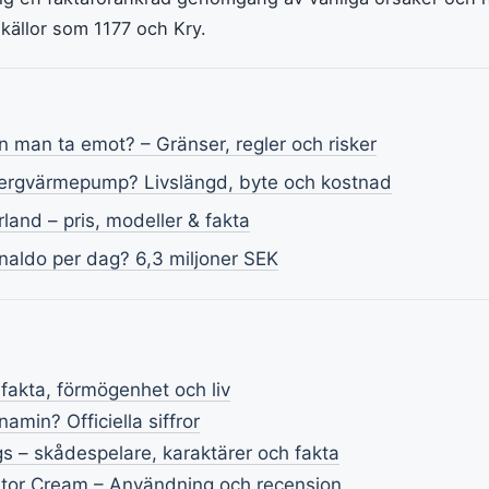
 källor som 1177 och Kry.
 man ta emot? – Gränser, regler och risker
bergvärmepump? Livslängd, byte och kostnad
rland – pris, modeller & fakta
naldo per dag? 6,3 miljoner SEK
 fakta, förmögenhet och liv
amin? Officiella siffror
ngs – skådespelare, karaktärer och fakta
ator Cream – Användning och recension