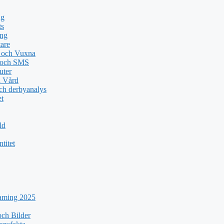
ng
ts
ing
tare
n och Vuxna
e och SMS
uter
a Vård
ch derbyanalys
et
ld
titet
eaming 2025
ch Bilder