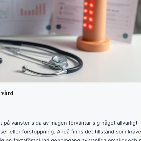
 vård
 på vänster sida av magen förväntar sig något allvarligt 
ser eller förstoppning. Ändå finns det tillstånd som krä
ig en faktaförankrad genomgång av vanliga orsaker och 