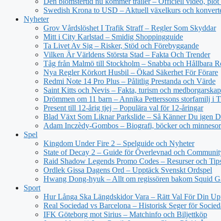
Den blomstertid nu kommer trailer – Officiell video, plot
Swedish Krona to USD – Aktuell växelkurs och konvert
Nyheter
Grov Vårdslöshet I Trafik Straff – Regler Som Skyddar
Mitt i City Karlstad – Smidig Shoppingguide
Ta Livet Av Sig – Risker, Stöd och Förebyggande
Vilken Är Världens Största Stad – Fakta Och Trender
Tåg från Malmö till Stockholm – Snabba och Hållbara R
Nya Regler Körkort Husbil – Ökad Säkerhet För Förare
Redmi Note 14 Pro Plus – Pålitlig Prestanda och Värde
Saint Kitts och Nevis – Fakta, turism och medborgarskap
Drömmen om 11 barn – Annika Petterssons storfamilj i T
Present till 12-årig tjej – Populära val för 12-åringar
Blad Växt Som Liknar Parkslide – Så Känner Du igen 
Adam Inczèdy-Gombos – Biografi, böcker och minneso
Spel
Kingdom Under Fire 2 – Spelguide och Nyheter
State of Decay 2 – Guide för Överlevnad och Communit
Raid Shadow Legends Promo Codes – Resurser och Tip
Ordlek Gissa Dagens Ord – Upptäck Svenskt Ordspel
Hwang Dong-hyuk – Allt om regissören bakom Squid 
Sport
Hur Långa Ska Längdskidor Vara – Rätt Val För Din Up
Real Sociedad vs Barcelona – Historisk Seger för Socie
IFK Göteborg mot Sirius – Matchinfo och Biljettköp