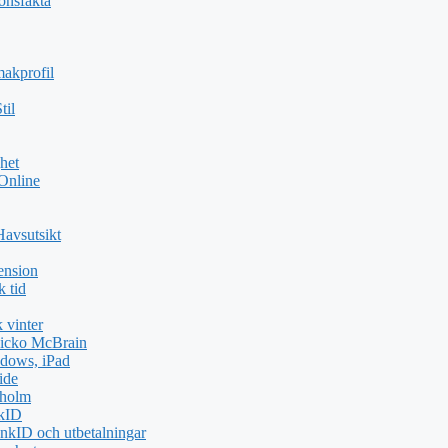
ionsfakta
akprofil
til
het
 Online
Havsutsikt
ension
k tid
 vinter
icko McBrain
dows, iPad
ide
kholm
nkID
nkID och utbetalningar