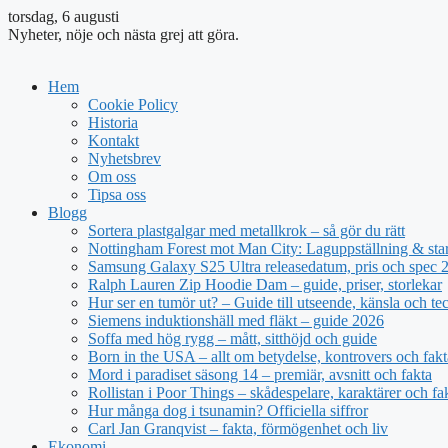
torsdag, 6 augusti
Nyheter, nöje och nästa grej att göra.
Hem
Cookie Policy
Historia
Kontakt
Nyhetsbrev
Om oss
Tipsa oss
Blogg
Sortera plastgalgar med metallkrok – så gör du rätt
Nottingham Forest mot Man City: Laguppställning & sta
Samsung Galaxy S25 Ultra releasedatum, pris och spec 
Ralph Lauren Zip Hoodie Dam – guide, priser, storlekar
Hur ser en tumör ut? – Guide till utseende, känsla och te
Siemens induktionshäll med fläkt – guide 2026
Soffa med hög rygg – mått, sitthöjd och guide
Born in the USA – allt om betydelse, kontrovers och fakt
Mord i paradiset säsong 14 – premiär, avsnitt och fakta
Rollistan i Poor Things – skådespelare, karaktärer och fa
Hur många dog i tsunamin? Officiella siffror
Carl Jan Granqvist – fakta, förmögenhet och liv
Ekonomi