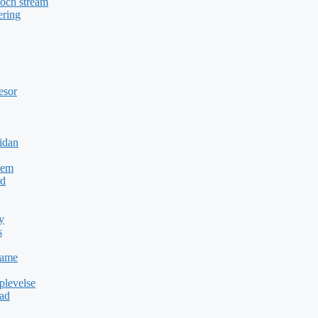
 och stream
ering
esor
idan
Dem
rd
y
s
Game
plevelse
dad