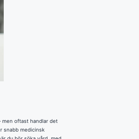
– men oftast handlar det
ver snabb medicinsk
när du bör söka vård, med