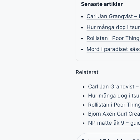
Senaste artiklar
Carl Jan Granqvist – 
Hur många dog i tsuna
Rollistan i Poor Thin
Mord i paradiset säso
Relaterat
Carl Jan Granqvist –
Hur många dog i tsun
Rollistan i Poor Thi
Björn Axén Curl Cre
NP matte åk 9 – guide