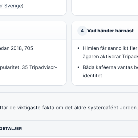
or Sverige
)
Vad händer härnäst
4
sedan 2018, 705
Himlen får sannolikt fle
ägaren aktiverar Tripad
ularitet, 35 Tripadvisor-
Båda kaféerna väntas b
identitet
ar de viktigaste fakta om det äldre systercaféet Jorden
DETALJER