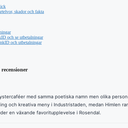
ick
telvor, skador och fakta
ningar
ID och se utbetalningar
nkID och utbetalningar
 recensioner
systercaféer med samma poetiska namn men olika personl
ing och kreativa meny i Industristaden, medan Himlen ra
uder en växande favoritupplevelse i Rosendal.