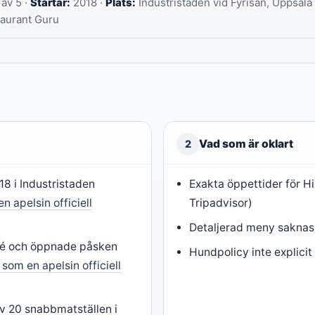
 av 5 ·
Startår:
2018 ·
Plats:
Industristaden vid Fyrisån, Uppsala 
aurant Guru
Vad som är oklart
2
8 i Industristaden
Exakta öppettider för Hi
n apelsin officiell
Tripadvisor)
Detaljerad meny saknas o
fé och öppnade påsken
Hundpolicy inte explicit
 som en apelsin officiell
v 20 snabbmatställen i