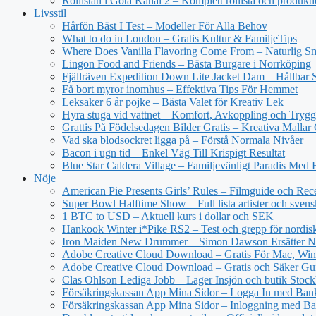
Rollistan i Göta Kanal 2 – Komplett rollista och produkt
Livsstil
Hårfön Bäst I Test – Modeller För Alla Behov
What to do in London – Gratis Kultur & FamiljeTips
Where Does Vanilla Flavoring Come From – Naturlig Sm
Lingon Food and Friends – Bästa Burgare i Norrköping
Fjällräven Expedition Down Lite Jacket Dam – Hållbar S
Få bort myror inomhus – Effektiva Tips För Hemmet
Leksaker 6 år pojke – Bästa Valet för Kreativ Lek
Hyra stuga vid vattnet – Komfort, Avkoppling och Trygg
Grattis På Födelsedagen Bilder Gratis – Kreativa Mallar
Vad ska blodsockret ligga på – Förstå Normala Nivåer
Bacon i ugn tid – Enkel Väg Till Krispigt Resultat
Blue Star Caldera Village – Familjevänligt Paradis Med 
Nöje
American Pie Presents Girls’ Rules – Filmguide och Rec
Super Bowl Halftime Show – Full lista artister och svens
1 BTC to USD – Aktuell kurs i dollar och SEK
Hankook Winter i*Pike RS2 – Test och grepp för nordisk
Iron Maiden New Drummer – Simon Dawson Ersätter N
Adobe Creative Cloud Download – Gratis För Mac, Win
Adobe Creative Cloud Download – Gratis och Säker Gu
Clas Ohlson Lediga Jobb – Lager Insjön och butik Stoc
Försäkringskassan App Mina Sidor – Logga In med Ba
Försäkringskassan App Mina Sidor – Inloggning med Ba