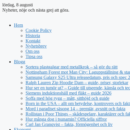
lördag, 8 augusti
Nyheter, nöje och nästa grej att göra.
Hem
Cookie Policy
Historia
Kontakt
Nyhetsbrev
Om oss
Tipsa oss
Blogg
Sortera plastgalgar med metallkrok – så gör du rätt
Nottingham Forest mot Man City: Laguppställning & sta
Samsung Galaxy S25 Ultra releasedatum, pris och spec 
Ralph Lauren Zip Hoodie Dam – guide, priser, storlekar
Hur ser en tumör ut? – Guide till utseende, känsla och te
Siemens induktionshäll med fläkt – guide 2026
Soffa med hög rygg – mått, sitthöjd och guide
Born in the USA – allt om betydelse, kontrovers och fakt
Mord i paradiset säsong 14 – premiär, avsnitt och fakta
Rollistan i Poor Things – skådespelare, karaktärer och fa
Hur många dog i tsunamin? Officiella siffror
Carl Jan Granqvist – fakta, förmögenhet och liv
Ekonomi