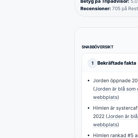
Betyg på Tripadvisor:
5.0
Recensioner:
705 på Rest
SNABBÖVERSIKT
Bekräftade fakta
1
Jorden öppnade 201
(
Jorden är blå som e
webbplats
)
Himlen är systerca
2022 (
Jorden är blå
webbplats
)
Himlen rankad #5 a