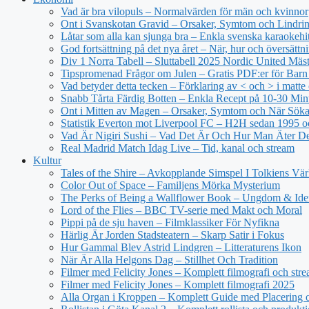
Vad är bra vilopuls – Normalvärden för män och kvinnor
Ont i Svanskotan Gravid – Orsaker, Symtom och Lindri
Låtar som alla kan sjunga bra – Enkla svenska karaokehi
God fortsättning på det nya året – När, hur och översättn
Div 1 Norra Tabell – Sluttabell 2025 Nordic United Mäs
Tipspromenad Frågor om Julen – Gratis PDF:er för Bar
Vad betyder detta tecken – Förklaring av < och > i matt
Snabb Tårta Färdig Botten – Enkla Recept på 10-30 Min
Ont i Mitten av Magen – Orsaker, Symtom och När Sök
Statistik Everton mot Liverpool FC – H2H sedan 1995 o
Vad Är Nigiri Sushi – Vad Det Är Och Hur Man Äter D
Real Madrid Match Idag Live – Tid, kanal och stream
Kultur
Tales of the Shire – Avkopplande Simspel I Tolkiens Vär
Color Out of Space – Familjens Mörka Mysterium
The Perks of Being a Wallflower Book – Ungdom & Iden
Lord of the Flies – BBC TV-serie med Makt och Moral
Pippi på de sju haven – Filmklassiker För Nyfikna
Härlig Är Jorden Stadsteatern – Skarp Satir i Fokus
Hur Gammal Blev Astrid Lindgren – Litteraturens Ikon
När Är Alla Helgons Dag – Stillhet Och Tradition
Filmer med Felicity Jones – Komplett filmografi och str
Filmer med Felicity Jones – Komplett filmografi 2025
Alla Organ i Kroppen – Komplett Guide med Placering o