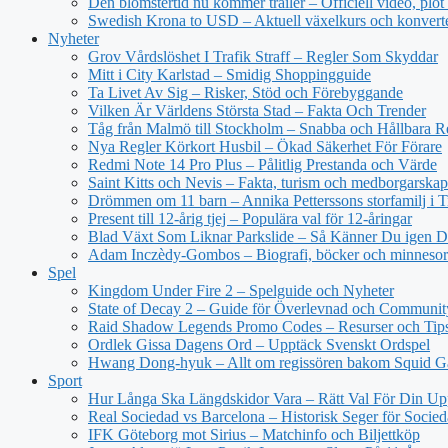
Den blomstertid nu kommer trailer – Officiell video, plot
Swedish Krona to USD – Aktuell växelkurs och konvert
Nyheter
Grov Vårdslöshet I Trafik Straff – Regler Som Skyddar
Mitt i City Karlstad – Smidig Shoppingguide
Ta Livet Av Sig – Risker, Stöd och Förebyggande
Vilken Är Världens Största Stad – Fakta Och Trender
Tåg från Malmö till Stockholm – Snabba och Hållbara R
Nya Regler Körkort Husbil – Ökad Säkerhet För Förare
Redmi Note 14 Pro Plus – Pålitlig Prestanda och Värde
Saint Kitts och Nevis – Fakta, turism och medborgarskap
Drömmen om 11 barn – Annika Petterssons storfamilj i T
Present till 12-årig tjej – Populära val för 12-åringar
Blad Växt Som Liknar Parkslide – Så Känner Du igen 
Adam Inczèdy-Gombos – Biografi, böcker och minneso
Spel
Kingdom Under Fire 2 – Spelguide och Nyheter
State of Decay 2 – Guide för Överlevnad och Communit
Raid Shadow Legends Promo Codes – Resurser och Tip
Ordlek Gissa Dagens Ord – Upptäck Svenskt Ordspel
Hwang Dong-hyuk – Allt om regissören bakom Squid 
Sport
Hur Långa Ska Längdskidor Vara – Rätt Val För Din Up
Real Sociedad vs Barcelona – Historisk Seger för Socie
IFK Göteborg mot Sirius – Matchinfo och Biljettköp