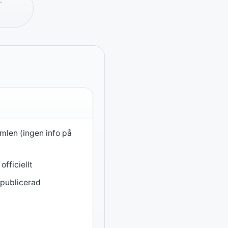
·
mlen (ingen info på
fficiellt
 publicerad