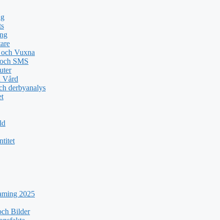
ng
ts
ing
tare
n och Vuxna
e och SMS
uter
a Vård
ch derbyanalys
et
ld
titet
eaming 2025
ch Bilder