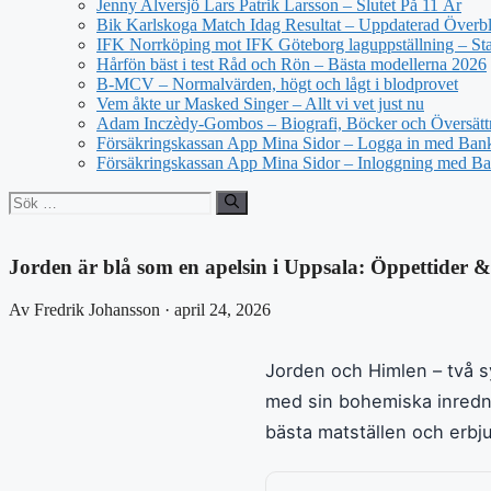
Jenny Alversjö Lars Patrik Larsson – Slutet På 11 År
Bik Karlskoga Match Idag Resultat – Uppdaterad Överbl
IFK Norrköping mot IFK Göteborg laguppställning – Star
Hårfön bäst i test Råd och Rön – Bästa modellerna 2026
B-MCV – Normalvärden, högt och lågt i blodprovet
Vem åkte ur Masked Singer – Allt vi vet just nu
Adam Inczèdy-Gombos – Biografi, Böcker och Översätt
Försäkringskassan App Mina Sidor – Logga in med Bank
Försäkringskassan App Mina Sidor – Inloggning med Ba
Sök
efter:
Jorden är blå som en apelsin i Uppsala: Öppettider &
Av Fredrik Johansson · april 24, 2026
Jorden och Himlen – två 
med sin bohemiska inredn
bästa matställen och erbj