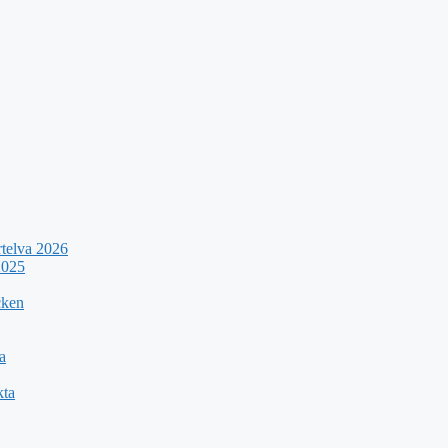
rtelva 2026
2025
cken
a
kta