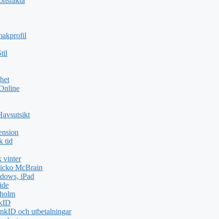
ionsfakta
akprofil
til
het
 Online
Havsutsikt
ension
k tid
 vinter
icko McBrain
dows, iPad
ide
kholm
nkID
nkID och utbetalningar