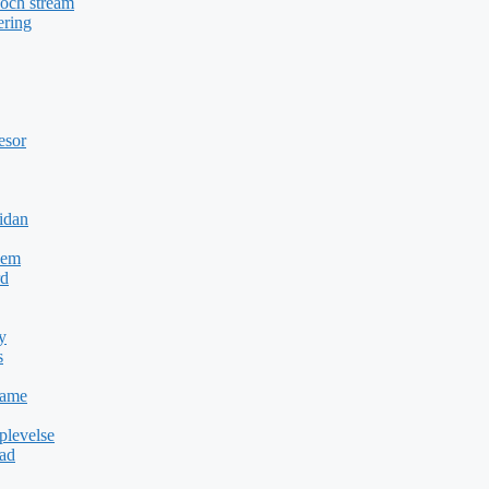
 och stream
ering
esor
idan
Dem
rd
y
s
Game
plevelse
dad