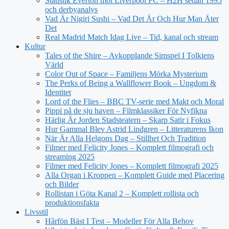
Statistik Everton mot Liverpool FC – H2H sedan 1995
och derbyanalys
Vad Är Nigiri Sushi – Vad Det Är Och Hur Man Äter
Det
Real Madrid Match Idag Live – Tid, kanal och stream
Kultur
Tales of the Shire – Avkopplande Simspel I Tolkiens
Värld
Color Out of Space – Familjens Mörka Mysterium
The Perks of Being a Wallflower Book – Ungdom &
Identitet
Lord of the Flies – BBC TV-serie med Makt och Moral
Pippi på de sju haven – Filmklassiker För Nyfikna
Härlig Är Jorden Stadsteatern – Skarp Satir i Fokus
Hur Gammal Blev Astrid Lindgren – Litteraturens Ikon
När Är Alla Helgons Dag – Stillhet Och Tradition
Filmer med Felicity Jones – Komplett filmografi och
streaming 2025
Filmer med Felicity Jones – Komplett filmografi 2025
Alla Organ i Kroppen – Komplett Guide med Placering
och Bilder
Rollistan i Göta Kanal 2 – Komplett rollista och
produktionsfakta
Livsstil
Hårfön Bäst I Test – Modeller För Alla Behov