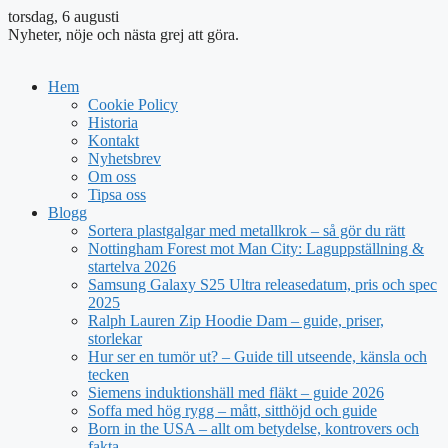
torsdag, 6 augusti
Nyheter, nöje och nästa grej att göra.
Hem
Cookie Policy
Historia
Kontakt
Nyhetsbrev
Om oss
Tipsa oss
Blogg
Sortera plastgalgar med metallkrok – så gör du rätt
Nottingham Forest mot Man City: Laguppställning &
startelva 2026
Samsung Galaxy S25 Ultra releasedatum, pris och spec
2025
Ralph Lauren Zip Hoodie Dam – guide, priser,
storlekar
Hur ser en tumör ut? – Guide till utseende, känsla och
tecken
Siemens induktionshäll med fläkt – guide 2026
Soffa med hög rygg – mått, sitthöjd och guide
Born in the USA – allt om betydelse, kontrovers och
fakta