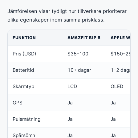
Jämförelsen visar tydligt hur tillverkare prioriterar
olika egenskaper inom samma prisklass.
FUNKTION
AMAZFIT BIP 5
APPLE WATC
Pris (USD)
$35–100
$150–250
Batteritid
10+ dagar
1–2 dagar
Skärmtyp
LCD
OLED
GPS
Ja
Ja
Pulsmätning
Ja
Ja
Spårsömn
Ja
Ja