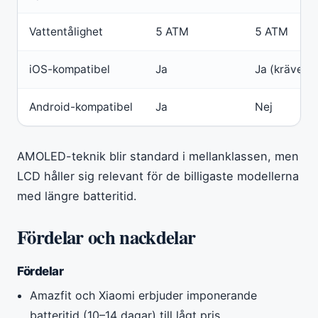
Vattentålighet
5 ATM
5 ATM
iOS-kompatibel
Ja
Ja (kräver 
Android-kompatibel
Ja
Nej
AMOLED-teknik blir standard i mellanklassen, men
LCD håller sig relevant för de billigaste modellerna
med längre batteritid.
Fördelar och nackdelar
Fördelar
Amazfit och Xiaomi erbjuder imponerande
batteritid (10–14 dagar) till lågt pris