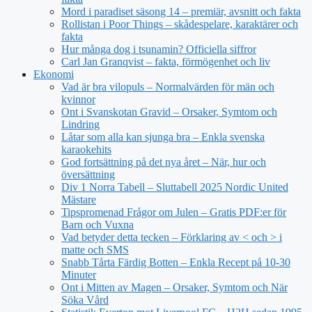
Mord i paradiset säsong 14 – premiär, avsnitt och fakta
Rollistan i Poor Things – skådespelare, karaktärer och
fakta
Hur många dog i tsunamin? Officiella siffror
Carl Jan Granqvist – fakta, förmögenhet och liv
Ekonomi
Vad är bra vilopuls – Normalvärden för män och
kvinnor
Ont i Svanskotan Gravid – Orsaker, Symtom och
Lindring
Låtar som alla kan sjunga bra – Enkla svenska
karaokehits
God fortsättning på det nya året – När, hur och
översättning
Div 1 Norra Tabell – Sluttabell 2025 Nordic United
Mästare
Tipspromenad Frågor om Julen – Gratis PDF:er för
Barn och Vuxna
Vad betyder detta tecken – Förklaring av < och > i
matte och SMS
Snabb Tårta Färdig Botten – Enkla Recept på 10-30
Minuter
Ont i Mitten av Magen – Orsaker, Symtom och När
Söka Vård