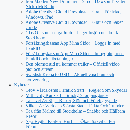
Iron Maiden New Drummer – Simon Dawson Ersätter
Nicko McBrain
Adobe Creative Cloud Download – Gratis För Mac,
Windows, iPad
Adobe Creative Cloud Download – Gratis och Säker
Guide
Clas Ohlson Lediga Jobb – Lager Insjön och butik
Stockholm
Försäkringskassan App Mina Sidor – Logga In med
BankID
Försäkringskassan App Mina Sidor – Inloggning med
BankID och utbetalningar
Den blomstertid nu kommer trailer – Officiell video,
plot och stream
Swedish Krona to USD – Aktuell växelkurs och
konvertering
Nyheter
Grov Vårdslöshet I Trafik Straff – Regler Som Skyddar
Mitt i City Karlstad – Smidig Shoppingguide
Ta Livet Av Sig – Risker, Stöd och Förebyggande
Vilken Är Världens Största Stad – Fakta Och Trender
Tåg från Malmö till Stockholm – Snabba och Hållbara
Resor
Nya Regler Körkort Husbil – Ökad Säkerhet För
Förare