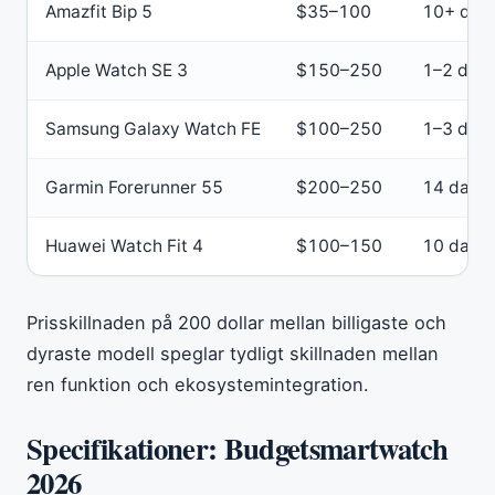
Amazfit Bip 5
$35–100
10+ dag
Apple Watch SE 3
$150–250
1–2 dag
Samsung Galaxy Watch FE
$100–250
1–3 dag
Garmin Forerunner 55
$200–250
14 daga
Huawei Watch Fit 4
$100–150
10 daga
Prisskillnaden på 200 dollar mellan billigaste och
dyraste modell speglar tydligt skillnaden mellan
ren funktion och ekosystemintegration.
Specifikationer: Budgetsmartwatch
2026