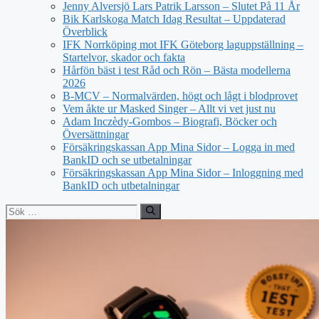
Jenny Alversjö Lars Patrik Larsson – Slutet På 11 År
Bik Karlskoga Match Idag Resultat – Uppdaterad
Överblick
IFK Norrköping mot IFK Göteborg laguppställning –
Startelvor, skador och fakta
Hårfön bäst i test Råd och Rön – Bästa modellerna
2026
B-MCV – Normalvärden, högt och lågt i blodprovet
Vem åkte ur Masked Singer – Allt vi vet just nu
Adam Inczèdy-Gombos – Biografi, Böcker och
Översättningar
Försäkringskassan App Mina Sidor – Logga in med
BankID och se utbetalningar
Försäkringskassan App Mina Sidor – Inloggning med
BankID och utbetalningar
Sök
efter: