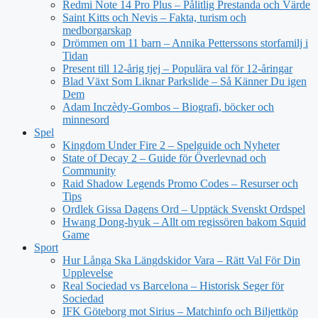
Redmi Note 14 Pro Plus – Pålitlig Prestanda och Värde
Saint Kitts och Nevis – Fakta, turism och
medborgarskap
Drömmen om 11 barn – Annika Petterssons storfamilj i
Tidan
Present till 12-årig tjej – Populära val för 12-åringar
Blad Växt Som Liknar Parkslide – Så Känner Du igen
Dem
Adam Inczèdy-Gombos – Biografi, böcker och
minnesord
Spel
Kingdom Under Fire 2 – Spelguide och Nyheter
State of Decay 2 – Guide för Överlevnad och
Community
Raid Shadow Legends Promo Codes – Resurser och
Tips
Ordlek Gissa Dagens Ord – Upptäck Svenskt Ordspel
Hwang Dong-hyuk – Allt om regissören bakom Squid
Game
Sport
Hur Långa Ska Längdskidor Vara – Rätt Val För Din
Upplevelse
Real Sociedad vs Barcelona – Historisk Seger för
Sociedad
IFK Göteborg mot Sirius – Matchinfo och Biljettköp