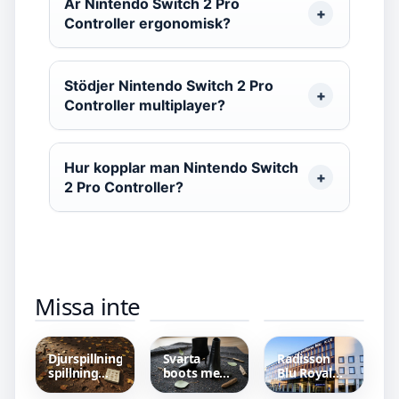
Är Nintendo Switch 2 Pro
Controller ergonomisk?
Stödjer Nintendo Switch 2 Pro
Controller multiplayer?
Hur kopplar man Nintendo Switch
2 Pro Controller?
Morran och
Leksaker 6
En officer
Missa inte
Tobias Film
år pojke –
och en
– Svensk
Bästa Valet
gentleman
Kultklassiker
för Kreativ
– Klassiker
Satir
Lek
med
Streaming
Djurspillning
Svarta
Radisson
spillning
boots med
Blu Royal
vilda djur –
klack –
Viking: