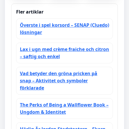
Identifiera
Stilguide för
Recensioner,
Vilda Spår
Hållbar
Priser &
Elegans
Faciliteter
Fler artiklar
Överste i spel korsord – SENAP (Cluedo)
lösningar
Lax i ugn med crème fraiche och citron
– saftig och enkel
Vad betyder den gröna pricken på
snap – Aktivitet och symboler
förklarade
The Perks of Being a Wallflower Book –
Ungdom & Identitet