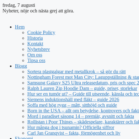
fredag, 7 augusti
Nyheter, nöje och nästa grej att göra.
Hem
Cookie Policy
Historia
Kontakt
Nyhetsbrev
Om oss
Tipsa oss
Blogg
Sortera plastgalgar med metallkrok – så gör du rätt
Nottingham Forest mot Man City: Laguppställning & sta
Samsung Galaxy S25 Ultra releasedatum, pris och spec 
Ralph Lauren Zip Hoodie Dam – guide, priser, storlekar
Hur ser en tumör ut? – Guide till utseende, känsla och te
Siemens induktionshäll med fläkt – guide 2026
Soffa med hög rygg – mått, sitthöjd och guide
Born in the USA – allt om betydelse, kontrovers och fakt
Mord i paradiset säsong 14 – premiär, avsnitt och fakta
Rollistan i Poor Things – skådespelare, karaktärer och fa
Hur många dog i tsunamin? Officiella siffror
Carl Jan Granqvist – fakta, förmögenhet och liv
Ekonomi