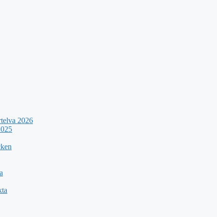
rtelva 2026
2025
cken
a
kta