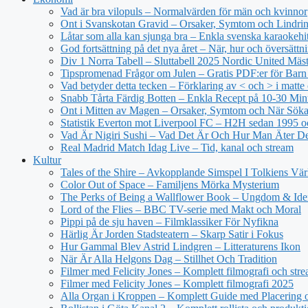
Vad är bra vilopuls – Normalvärden för män och kvinnor
Ont i Svanskotan Gravid – Orsaker, Symtom och Lindri
Låtar som alla kan sjunga bra – Enkla svenska karaokehi
God fortsättning på det nya året – När, hur och översättn
Div 1 Norra Tabell – Sluttabell 2025 Nordic United Mäs
Tipspromenad Frågor om Julen – Gratis PDF:er för Bar
Vad betyder detta tecken – Förklaring av < och > i matt
Snabb Tårta Färdig Botten – Enkla Recept på 10-30 Min
Ont i Mitten av Magen – Orsaker, Symtom och När Sök
Statistik Everton mot Liverpool FC – H2H sedan 1995 o
Vad Är Nigiri Sushi – Vad Det Är Och Hur Man Äter D
Real Madrid Match Idag Live – Tid, kanal och stream
Kultur
Tales of the Shire – Avkopplande Simspel I Tolkiens Vär
Color Out of Space – Familjens Mörka Mysterium
The Perks of Being a Wallflower Book – Ungdom & Iden
Lord of the Flies – BBC TV-serie med Makt och Moral
Pippi på de sju haven – Filmklassiker För Nyfikna
Härlig Är Jorden Stadsteatern – Skarp Satir i Fokus
Hur Gammal Blev Astrid Lindgren – Litteraturens Ikon
När Är Alla Helgons Dag – Stillhet Och Tradition
Filmer med Felicity Jones – Komplett filmografi och str
Filmer med Felicity Jones – Komplett filmografi 2025
Alla Organ i Kroppen – Komplett Guide med Placering o