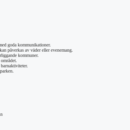
 med goda kommunikationer.
r kan påverkas av väder eller evenemang.
närliggande kommuner.
m området.
arnaktiviteter.
 parken.
an