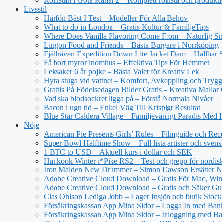
Rollistan i Göta Kanal 2 – Komplett rollista och produkt
Livsstil
Hårfön Bäst I Test – Modeller För Alla Behov
What to do in London – Gratis Kultur & FamiljeTips
Where Does Vanilla Flavoring Come From – Naturlig Sm
Lingon Food and Friends – Bästa Burgare i Norrköping
Fjällräven Expedition Down Lite Jacket Dam – Hållbar S
Få bort myror inomhus – Effektiva Tips För Hemmet
Leksaker 6 år pojke – Bästa Valet för Kreativ Lek
Hyra stuga vid vattnet – Komfort, Avkoppling och Trygg
Grattis På Födelsedagen Bilder Gratis – Kreativa Mallar
Vad ska blodsockret ligga på – Förstå Normala Nivåer
Bacon i ugn tid – Enkel Väg Till Krispigt Resultat
Blue Star Caldera Village – Familjevänligt Paradis Med 
Nöje
American Pie Presents Girls’ Rules – Filmguide och Rec
Super Bowl Halftime Show – Full lista artister och svens
1 BTC to USD – Aktuell kurs i dollar och SEK
Hankook Winter i*Pike RS2 – Test och grepp för nordisk
Iron Maiden New Drummer – Simon Dawson Ersätter N
Adobe Creative Cloud Download – Gratis För Mac, Win
Adobe Creative Cloud Download – Gratis och Säker Gu
Clas Ohlson Lediga Jobb – Lager Insjön och butik Stoc
Försäkringskassan App Mina Sidor – Logga In med Ba
Försäkringskassan App Mina Sidor – Inloggning med Ba