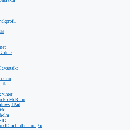
ionsfakta
akprofil
til
het
 Online
Havsutsikt
ension
k tid
 vinter
icko McBrain
dows, iPad
ide
kholm
nkID
nkID och utbetalningar