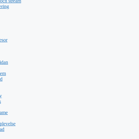
 och stream
ering
esor
idan
Dem
rd
y
s
Game
plevelse
dad