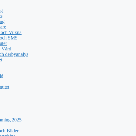
ng
ts
ing
tare
n och Vuxna
e och SMS
uter
a Vård
ch derbyanalys
et
ld
titet
eaming 2025
ch Bilder