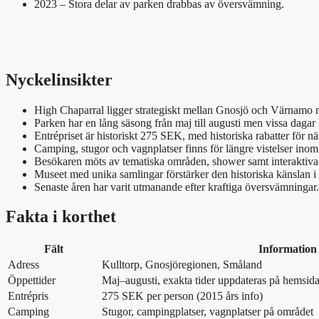
2023 – Stora delar av parken drabbas av översvämning.
Nyckelinsikter
High Chaparral ligger strategiskt mellan Gnosjö och Värnamo
Parken har en lång säsong från maj till augusti men vissa daga
Entrépriset är historiskt 275 SEK, med historiska rabatter för 
Camping, stugor och vagnplatser finns för längre vistelser ino
Besökaren möts av tematiska områden, shower samt interaktiva b
Museet med unika samlingar förstärker den historiska känslan i
Senaste åren har varit utmanande efter kraftiga översvämningar.
Fakta i korthet
Fält
Information
Adress
Kulltorp, Gnosjöregionen, Småland
Öppettider
Maj–augusti, exakta tider uppdateras på hemsid
Entrépris
275 SEK per person (2015 års info)
Camping
Stugor, campingplatser, vagnplatser på området