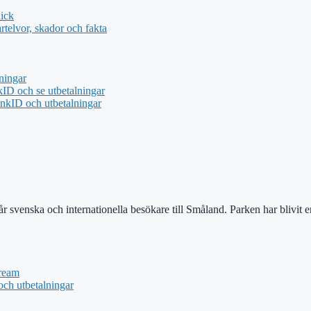
ick
telvor, skador och fakta
ningar
ID och se utbetalningar
nkID och utbetalningar
år svenska och internationella besökare till Småland. Parken har blivit 
tream
ch utbetalningar