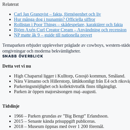
Relaterat
Carl Jan Granqvist – fakta, förmögenhet och liv
Hur många dog i tsunamin? Officiella siffror
Rollistan i Poor Things – skådespelare, karaktärer och fakta
Björn Axén Curl Creator Cream – Användning och recension
NP matte åk 9 – guide till nationella provet
Temaparken erbjuder upplevelser präglade av cowboys, western-städer,
omgivningar och moderna bekvämligheter.
SNABB ÖVERBLICK
Detta vet vi nu
High Chaparral ligger i Kulltorp, Gnosjö kommun, Småland.
Nära Värnamo och Hillerstorp, lättåtkomligt från E4 och riksvä
Parkeringsmöjlighet och kollektivtrafik finns tillgängligt.
Parken är öppen majorsäsongen maj–augusti.
Tidslinje
1966 – Parken grundas av ”Big Bengt” Erlandsson.
2015 – Senaste kända prisuppgift publiceras.
2018 – Museum öppnas med över 1 200 föremål.