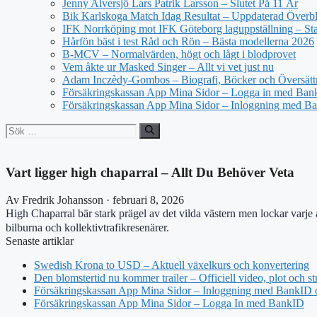
Jenny Alversjö Lars Patrik Larsson – Slutet På 11 År
Bik Karlskoga Match Idag Resultat – Uppdaterad Överbl
IFK Norrköping mot IFK Göteborg laguppställning – Star
Hårfön bäst i test Råd och Rön – Bästa modellerna 2026
B-MCV – Normalvärden, högt och lågt i blodprovet
Vem åkte ur Masked Singer – Allt vi vet just nu
Adam Inczèdy-Gombos – Biografi, Böcker och Översätt
Försäkringskassan App Mina Sidor – Logga in med Bank
Försäkringskassan App Mina Sidor – Inloggning med Ba
Sök
efter:
Vart ligger high chaparral – Allt Du Behöver Veta
Av Fredrik Johansson · februari 8, 2026
High Chaparral bär stark prägel av det vilda västern men lockar varje 
bilburna och kollektivtrafikresenärer.
Senaste artiklar
Swedish Krona to USD – Aktuell växelkurs och konvertering
Den blomstertid nu kommer trailer – Officiell video, plot och s
Försäkringskassan App Mina Sidor – Inloggning med BankID o
Försäkringskassan App Mina Sidor – Logga In med BankID