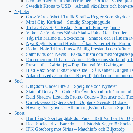
Den blomstertid nu kommer trailer – Officiell video, plot
Swedish Krona to USD – Aktuell växelkurs och konvert
Nyheter
Grov Vårdslöshet I Trafik Straff – Regler Som Skyddar
Mitt i City Karlstad – Smidig Shoppingguide
Ta Livet Av Sig – Risker, Stöd och Förebyggande
Vilken Är Världens Största Stad – Fakta Och Trender
Tåg från Malmö till Stockholm – Snabba och Hållbara R
Nya Regler Körkort Husbil – Ökad Säkerhet För Förare
Redmi Note 14 Pro Plus – Pålitlig Prestanda och Värde
Saint Kitts och Nevis – Fakta, turism och medborgarskap
Drömmen om 11 barn – Annika Petterssons storfamilj i T
Present till 12-årig tjej – Populära val för 12-åringar
Blad Växt Som Liknar Parkslide – Så Känner Du igen 
Adam Inczèdy-Gombos – Biografi, böcker och minneso
Spel
Kingdom Under Fire 2 – Spelguide och Nyheter
State of Decay 2 – Guide för Överlevnad och Communit
Raid Shadow Legends Promo Codes – Resurser och Tip
Ordlek Gissa Dagens Ord – Upptäck Svenskt Ordspel
Hwang Dong-hyuk – Allt om regissören bakom Squid 
Sport
Hur Långa Ska Längdskidor Vara – Rätt Val För Din Up
Real Sociedad vs Barcelona – Historisk Seger för Socie
IFK Göteborg mot Sirius – Matchinfo och Biljettköp