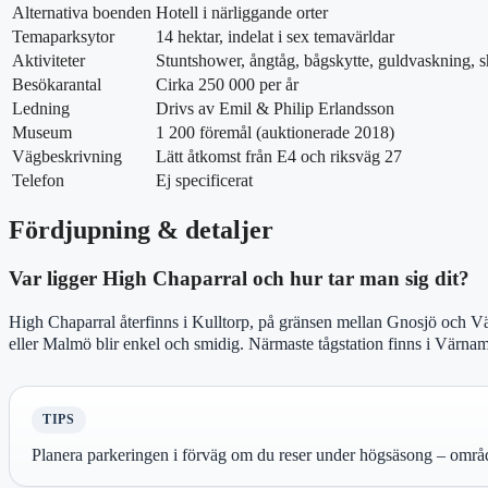
Alternativa boenden
Hotell i närliggande orter
Temaparksytor
14 hektar, indelat i sex temavärldar
Aktiviteter
Stuntshower, ångtåg, bågskytte, guldvaskning,
Besökarantal
Cirka 250 000 per år
Ledning
Drivs av Emil & Philip Erlandsson
Museum
1 200 föremål (auktionerade 2018)
Vägbeskrivning
Lätt åtkomst från E4 och riksväg 27
Telefon
Ej specificerat
Fördjupning & detaljer
Var ligger High Chaparral och hur tar man sig dit?
High Chaparral återfinns i Kulltorp, på gränsen mellan Gnosjö och V
eller Malmö blir enkel och smidig. Närmaste tågstation finns i Värnam
TIPS
Planera parkeringen i förväg om du reser under högsäsong – området