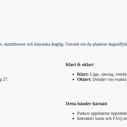
 stuntshower och klassiska ångtåg. Oavsett om du planerar dagsutflykt e
Klart & oklart
Klart:
Läge, säsong, entrépr
g 27.
Oklart:
Detaljer om exakta 
Detta händer härnäst
Parken uppdaterar öppettid
Interaktiv karta och FAQ-se