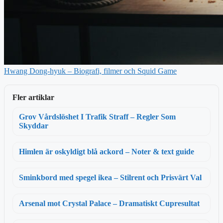
Hwang Dong-hyuk – Biografi, filmer och Squid Game
Fler artiklar
Grov Vårdslöshet I Trafik Straff – Regler Som
Skyddar
Himlen är oskyldigt blå ackord – Noter & text guide
Sminkbord med spegel ikea – Stilrent och Prisvärt Val
Arsenal mot Crystal Palace – Dramatiskt Cupresultat