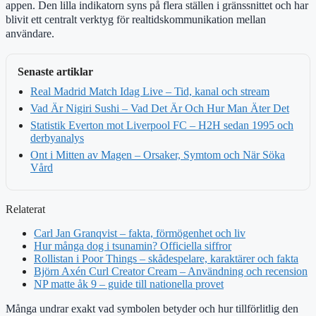
appen. Den lilla indikatorn syns på flera ställen i gränssnittet och har
blivit ett centralt verktyg för realtidskommunikation mellan
användare.
Senaste artiklar
Real Madrid Match Idag Live – Tid, kanal och stream
Vad Är Nigiri Sushi – Vad Det Är Och Hur Man Äter Det
Statistik Everton mot Liverpool FC – H2H sedan 1995 och
derbyanalys
Ont i Mitten av Magen – Orsaker, Symtom och När Söka
Vård
Relaterat
Carl Jan Granqvist – fakta, förmögenhet och liv
Hur många dog i tsunamin? Officiella siffror
Rollistan i Poor Things – skådespelare, karaktärer och fakta
Björn Axén Curl Creator Cream – Användning och recension
NP matte åk 9 – guide till nationella provet
Många undrar exakt vad symbolen betyder och hur tillförlitlig den