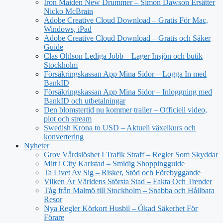
Iron Maiden New Drummer – Simon Dawson Ersätter
Nicko McBrain
Adobe Creative Cloud Download – Gratis För Mac,
Windows, iPad
Adobe Creative Cloud Download – Gratis och Säker
Guide
Clas Ohlson Lediga Jobb – Lager Insjön och butik
Stockholm
Försäkringskassan App Mina Sidor – Logga In med
BankID
Försäkringskassan App Mina Sidor – Inloggning med
BankID och utbetalningar
Den blomstertid nu kommer trailer – Officiell video,
plot och stream
Swedish Krona to USD – Aktuell växelkurs och
konvertering
Nyheter
Grov Vårdslöshet I Trafik Straff – Regler Som Skyddar
Mitt i City Karlstad – Smidig Shoppingguide
Ta Livet Av Sig – Risker, Stöd och Förebyggande
Vilken Är Världens Största Stad – Fakta Och Trender
Tåg från Malmö till Stockholm – Snabba och Hållbara
Resor
Nya Regler Körkort Husbil – Ökad Säkerhet För
Förare