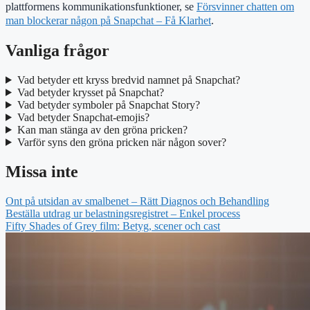
plattformens kommunikationsfunktioner, se
Försvinner chatten om
man blockerar någon på Snapchat – Få Klarhet
.
Vanliga frågor
Vad betyder ett kryss bredvid namnet på Snapchat?
Vad betyder krysset på Snapchat?
Vad betyder symboler på Snapchat Story?
Vad betyder Snapchat-emojis?
Kan man stänga av den gröna pricken?
Varför syns den gröna pricken när någon sover?
Missa inte
Ont på utsidan av smalbenet – Rätt Diagnos och Behandling
Beställa utdrag ur belastningsregistret – Enkel process
Fifty Shades of Grey film: Betyg, scener och cast