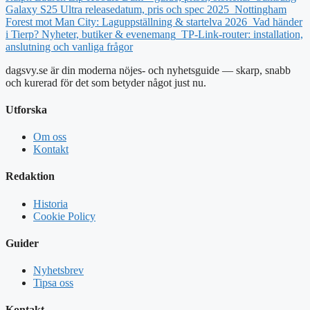
Galaxy S25 Ultra releasedatum, pris och spec 2025
Nottingham
Forest mot Man City: Laguppställning & startelva 2026
Vad händer
i Tierp? Nyheter, butiker & evenemang
TP-Link-router: installation,
anslutning och vanliga frågor
dagsvy.se är din moderna nöjes- och nyhetsguide — skarp, snabb
och kurerad för det som betyder något just nu.
Utforska
Om oss
Kontakt
Redaktion
Historia
Cookie Policy
Guider
Nyhetsbrev
Tipsa oss
Kontakt