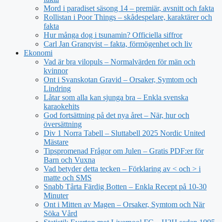
Mord i paradiset säsong 14 – premiär, avsnitt och fakta
Rollistan i Poor Things – skådespelare, karaktärer och
fakta
Hur många dog i tsunamin? Officiella siffror
Carl Jan Granqvist – fakta, förmögenhet och liv
Ekonomi
Vad är bra vilopuls – Normalvärden för män och
kvinnor
Ont i Svanskotan Gravid – Orsaker, Symtom och
Lindring
Låtar som alla kan sjunga bra – Enkla svenska
karaokehits
God fortsättning på det nya året – När, hur och
översättning
Div 1 Norra Tabell – Sluttabell 2025 Nordic United
Mästare
Tipspromenad Frågor om Julen – Gratis PDF:er för
Barn och Vuxna
Vad betyder detta tecken – Förklaring av < och > i
matte och SMS
Snabb Tårta Färdig Botten – Enkla Recept på 10-30
Minuter
Ont i Mitten av Magen – Orsaker, Symtom och När
Söka Vård