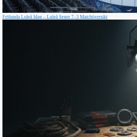
Frölunda Luleå Idag – Luleå Seger 7–3 Matchöversikt