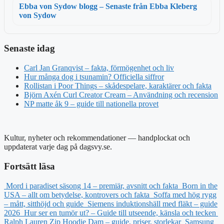
Ebba von Sydow blogg – Senaste från Ebba Kleberg
von Sydow
Senaste idag
Carl Jan Granqvist – fakta, förmögenhet och liv
Hur många dog i tsunamin? Officiella siffror
Rollistan i Poor Things – skådespelare, karaktärer och fakta
Björn Axén Curl Creator Cream – Användning och recension
NP matte åk 9 – guide till nationella provet
Kultur, nyheter och rekommendationer — handplockat och
uppdaterat varje dag på dagsvy.se.
Fortsätt läsa
Mord i paradiset säsong 14 – premiär, avsnitt och fakta
Born in the
USA – allt om betydelse, kontrovers och fakta
Soffa med hög rygg
– mått, sitthöjd och guide
Siemens induktionshäll med fläkt – guide
2026
Hur ser en tumör ut? – Guide till utseende, känsla och tecken
Ralph Lauren Zip Hoodie Dam – guide, priser, storlekar
Samsung