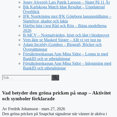
Jenny Alversjö Lars Patrik Larsson – Slutet På 11 År
Bik Karlskoga Match Idag Resultat – Uppdaterad
Överblick
IFK Norrköping mot IFK Göteborg laguppställning –
Startelvor, skador och fakta
Hårfön bäst i test Råd och Rön – Bästa modellerna
2026
B-MCV – Normalvärden, högt och lågt i blodprovet
Vem åkte ur Masked Singer – Allt vi vet just nu
Adam Inczèdy-Gombos – Biografi, Böcker och
Översättningar
Försäkringskassan App Mina Sidor – Logga in med
BankID och se utbetalningar
Försäkringskassan App Mina Sidor – Inloggning med
BankID och utbetalningar
Sök
efter:
Vad betyder den gröna pricken på snap – Aktivitet
och symboler förklarade
Av Fredrik Johansson · mars 27, 2026
Den gröna pricken på Snapchat signalerar när vänner är aktiva i