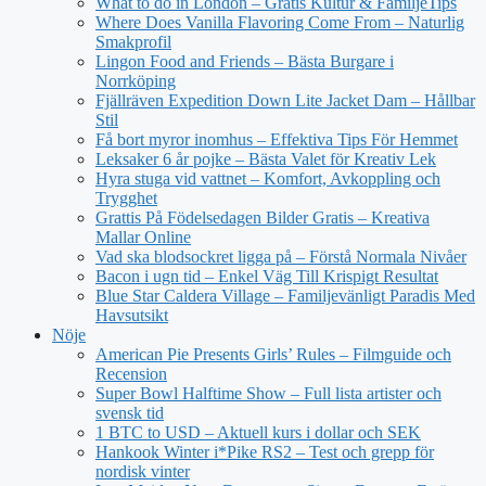
What to do in London – Gratis Kultur & FamiljeTips
Where Does Vanilla Flavoring Come From – Naturlig
Smakprofil
Lingon Food and Friends – Bästa Burgare i
Norrköping
Fjällräven Expedition Down Lite Jacket Dam – Hållbar
Stil
Få bort myror inomhus – Effektiva Tips För Hemmet
Leksaker 6 år pojke – Bästa Valet för Kreativ Lek
Hyra stuga vid vattnet – Komfort, Avkoppling och
Trygghet
Grattis På Födelsedagen Bilder Gratis – Kreativa
Mallar Online
Vad ska blodsockret ligga på – Förstå Normala Nivåer
Bacon i ugn tid – Enkel Väg Till Krispigt Resultat
Blue Star Caldera Village – Familjevänligt Paradis Med
Havsutsikt
Nöje
American Pie Presents Girls’ Rules – Filmguide och
Recension
Super Bowl Halftime Show – Full lista artister och
svensk tid
1 BTC to USD – Aktuell kurs i dollar och SEK
Hankook Winter i*Pike RS2 – Test och grepp för
nordisk vinter