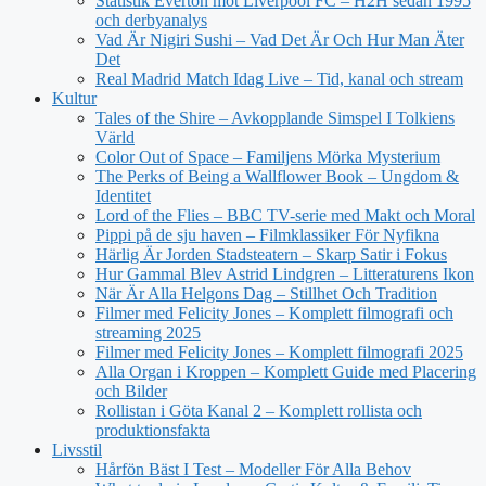
Statistik Everton mot Liverpool FC – H2H sedan 1995
och derbyanalys
Vad Är Nigiri Sushi – Vad Det Är Och Hur Man Äter
Det
Real Madrid Match Idag Live – Tid, kanal och stream
Kultur
Tales of the Shire – Avkopplande Simspel I Tolkiens
Värld
Color Out of Space – Familjens Mörka Mysterium
The Perks of Being a Wallflower Book – Ungdom &
Identitet
Lord of the Flies – BBC TV-serie med Makt och Moral
Pippi på de sju haven – Filmklassiker För Nyfikna
Härlig Är Jorden Stadsteatern – Skarp Satir i Fokus
Hur Gammal Blev Astrid Lindgren – Litteraturens Ikon
När Är Alla Helgons Dag – Stillhet Och Tradition
Filmer med Felicity Jones – Komplett filmografi och
streaming 2025
Filmer med Felicity Jones – Komplett filmografi 2025
Alla Organ i Kroppen – Komplett Guide med Placering
och Bilder
Rollistan i Göta Kanal 2 – Komplett rollista och
produktionsfakta
Livsstil
Hårfön Bäst I Test – Modeller För Alla Behov