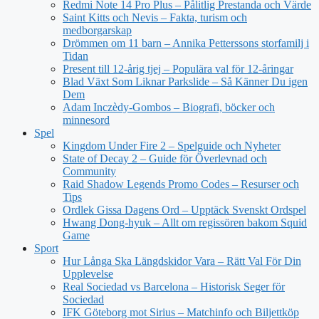
Redmi Note 14 Pro Plus – Pålitlig Prestanda och Värde
Saint Kitts och Nevis – Fakta, turism och
medborgarskap
Drömmen om 11 barn – Annika Petterssons storfamilj i
Tidan
Present till 12-årig tjej – Populära val för 12-åringar
Blad Växt Som Liknar Parkslide – Så Känner Du igen
Dem
Adam Inczèdy-Gombos – Biografi, böcker och
minnesord
Spel
Kingdom Under Fire 2 – Spelguide och Nyheter
State of Decay 2 – Guide för Överlevnad och
Community
Raid Shadow Legends Promo Codes – Resurser och
Tips
Ordlek Gissa Dagens Ord – Upptäck Svenskt Ordspel
Hwang Dong-hyuk – Allt om regissören bakom Squid
Game
Sport
Hur Långa Ska Längdskidor Vara – Rätt Val För Din
Upplevelse
Real Sociedad vs Barcelona – Historisk Seger för
Sociedad
IFK Göteborg mot Sirius – Matchinfo och Biljettköp