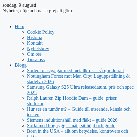
söndag, 9 augusti
Nyheter, nöje och nästa grej att göra.
Hem
Cookie Policy
Historia
Kontakt
Nyhetsbrev
Om oss
Tipsa oss
Blogg
Sortera plastgalgar med metallkrok – så gör du rätt
Nottingham Forest mot Man City: Laguppställning &
startelva 2026
Samsung Galaxy S25 Ultra releasedatum, pris och spec
2025
Ralph Lauren Zip Hoodie Dam – guide, priser,
storlekar
Hur ser en tumör ut? – Guide till utseende, känsla och
tecken
Siemens induktionshäll med fläkt – guide 2026
Soffa med hög rygg – mått, sitthöjd och guide
Born in the USA – allt om betydelse, kontrovers och
fakta