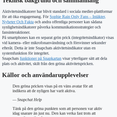
Teknisk bakgrund och sammanhang
Aktivitetsindikatorer har blivit standard i sociala medier-plattformar
för att öka engagemang. För
Sophie Rain Only Fans – Intäkter,
Nyheter Och Fakta
och andra offentliga personer kan sådana
synlighetsindikatorer påverka kommunikationsstrategier och
fansinteraktioner.
På smartphones kan en separat grön prick (integritetsindikator) visas
vid kamera- eller mikrofonanvändning och försvinner sekunder
efteråt. Detta är inte Snapchats aktivitetsindikator utan en
systemfunktion för integritet.
Snapchats
funktioner på Snapkartan
visar ytterligare sätt att dela
plats och aktivitet, skilt från den gröna aktivitetspricken.
Källor och användarupplevelser
Den gröna pricken visas på en väns avatar för att
indikera att de nyligen har varit aktiva.
— Snapchat Help
Tänk på den gröna punkten som att personen var aktiv
idag snarare än just nu. Den kan verka fast trots att