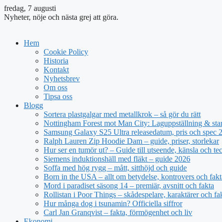
fredag, 7 augusti
Nyheter, nöje och nästa grej att göra.
Hem
Cookie Policy
Historia
Kontakt
Nyhetsbrev
Om oss
Tipsa oss
Blogg
Sortera plastgalgar med metallkrok – så gör du rätt
Nottingham Forest mot Man City: Laguppställning & sta
Samsung Galaxy S25 Ultra releasedatum, pris och spec 
Ralph Lauren Zip Hoodie Dam – guide, priser, storlekar
Hur ser en tumör ut? – Guide till utseende, känsla och te
Siemens induktionshäll med fläkt – guide 2026
Soffa med hög rygg – mått, sitthöjd och guide
Born in the USA – allt om betydelse, kontrovers och fakt
Mord i paradiset säsong 14 – premiär, avsnitt och fakta
Rollistan i Poor Things – skådespelare, karaktärer och fa
Hur många dog i tsunamin? Officiella siffror
Carl Jan Granqvist – fakta, förmögenhet och liv
Ekonomi