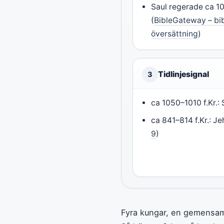
Saul regerade ca 10
(
BibleGateway – bib
översättning
)
Tidlinjesignal
3
ca 1050–1010 f.Kr.: 
ca 841–814 f.Kr.: Je
9
)
Fyra kungar, en gemensam 