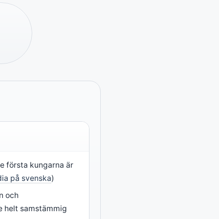
de första kungarna är
dia på svenska
)
n och
e helt samstämmig