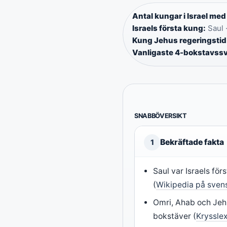
Antal kungar i Israel med
Israels första kung:
Saul 
Kung Jehus regeringstid
Vanligaste 4-bokstavssva
SNABBÖVERSIKT
Bekräftade fakta
1
Saul var Israels för
(
Wikipedia på sven
Omri, Ahab och Jeh
bokstäver (
Kryssle