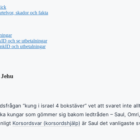
ick
telvor, skador och fakta
ningar
ID och se utbetalningar
nkID och utbetalningar
, Jehu
sfrågan ”kung i israel 4 bokstäver” vet att svaret inte allt
liska kungar som gömmer sig bakom ledtråden – Saul, Omr
nligt
Korsordsvar (korsordshjälp)
är Saul det vanligaste sv