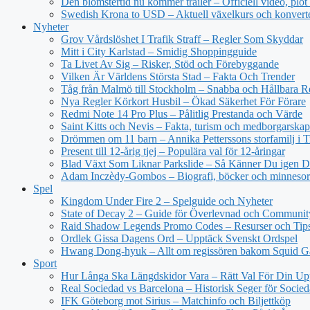
Den blomstertid nu kommer trailer – Officiell video, plot
Swedish Krona to USD – Aktuell växelkurs och konvert
Nyheter
Grov Vårdslöshet I Trafik Straff – Regler Som Skyddar
Mitt i City Karlstad – Smidig Shoppingguide
Ta Livet Av Sig – Risker, Stöd och Förebyggande
Vilken Är Världens Största Stad – Fakta Och Trender
Tåg från Malmö till Stockholm – Snabba och Hållbara R
Nya Regler Körkort Husbil – Ökad Säkerhet För Förare
Redmi Note 14 Pro Plus – Pålitlig Prestanda och Värde
Saint Kitts och Nevis – Fakta, turism och medborgarskap
Drömmen om 11 barn – Annika Petterssons storfamilj i T
Present till 12-årig tjej – Populära val för 12-åringar
Blad Växt Som Liknar Parkslide – Så Känner Du igen 
Adam Inczèdy-Gombos – Biografi, böcker och minneso
Spel
Kingdom Under Fire 2 – Spelguide och Nyheter
State of Decay 2 – Guide för Överlevnad och Communit
Raid Shadow Legends Promo Codes – Resurser och Tip
Ordlek Gissa Dagens Ord – Upptäck Svenskt Ordspel
Hwang Dong-hyuk – Allt om regissören bakom Squid 
Sport
Hur Långa Ska Längdskidor Vara – Rätt Val För Din Up
Real Sociedad vs Barcelona – Historisk Seger för Socie
IFK Göteborg mot Sirius – Matchinfo och Biljettköp