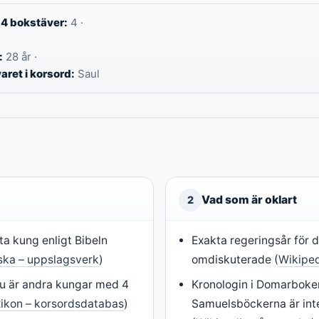
 4 bokstäver:
4 ·
·
:
28 år ·
ret i korsord:
Saul
Vad som är oklart
2
sta kung enligt Bibeln
Exakta regeringsår för 
ska – uppslagsverk
)
omdiskuterade (
Wikipe
u är andra kungar med 4
Kronologin i Domarboke
xikon – korsordsdatabas
)
Samuelsböckerna är int