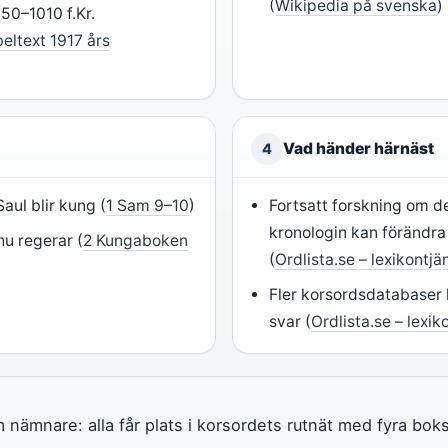
(
Wikipedia på svenska
)
50–1010 f.Kr.
eltext 1917 års
Vad händer härnäst
4
Saul blir kung (
1 Sam 9–10
)
Fortsatt forskning om de
kronologin kan förändra
hu regerar (
2 Kungaboken
(
Ordlista.se – lexikontjä
Fler korsordsdatabaser l
svar (
Ordlista.se – lexik
nämnare: alla får plats i korsordets rutnät med fyra boks