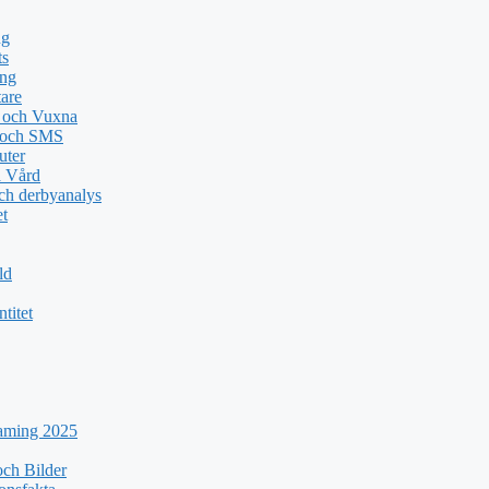
ng
ts
ing
tare
n och Vuxna
e och SMS
uter
a Vård
ch derbyanalys
et
ld
titet
eaming 2025
ch Bilder