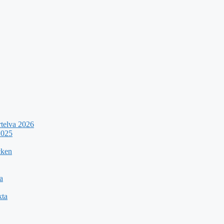
rtelva 2026
2025
cken
a
kta