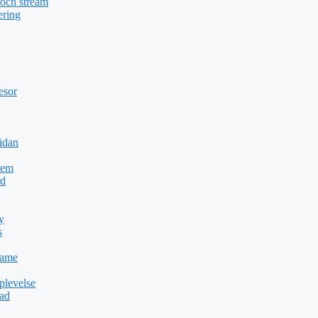
 och stream
ering
esor
idan
Dem
rd
y
s
Game
plevelse
dad