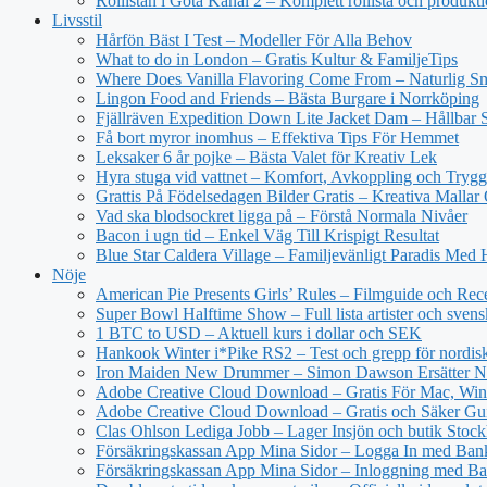
Rollistan i Göta Kanal 2 – Komplett rollista och produkt
Livsstil
Hårfön Bäst I Test – Modeller För Alla Behov
What to do in London – Gratis Kultur & FamiljeTips
Where Does Vanilla Flavoring Come From – Naturlig Sm
Lingon Food and Friends – Bästa Burgare i Norrköping
Fjällräven Expedition Down Lite Jacket Dam – Hållbar S
Få bort myror inomhus – Effektiva Tips För Hemmet
Leksaker 6 år pojke – Bästa Valet för Kreativ Lek
Hyra stuga vid vattnet – Komfort, Avkoppling och Trygg
Grattis På Födelsedagen Bilder Gratis – Kreativa Mallar
Vad ska blodsockret ligga på – Förstå Normala Nivåer
Bacon i ugn tid – Enkel Väg Till Krispigt Resultat
Blue Star Caldera Village – Familjevänligt Paradis Med 
Nöje
American Pie Presents Girls’ Rules – Filmguide och Rec
Super Bowl Halftime Show – Full lista artister och svens
1 BTC to USD – Aktuell kurs i dollar och SEK
Hankook Winter i*Pike RS2 – Test och grepp för nordisk
Iron Maiden New Drummer – Simon Dawson Ersätter N
Adobe Creative Cloud Download – Gratis För Mac, Win
Adobe Creative Cloud Download – Gratis och Säker Gu
Clas Ohlson Lediga Jobb – Lager Insjön och butik Stoc
Försäkringskassan App Mina Sidor – Logga In med Ba
Försäkringskassan App Mina Sidor – Inloggning med Ba