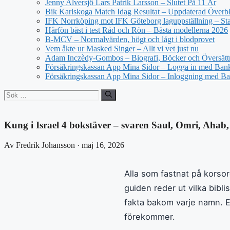
Jenny Alversjö Lars Patrik Larsson – Slutet På 11 År
Bik Karlskoga Match Idag Resultat – Uppdaterad Överbl
IFK Norrköping mot IFK Göteborg laguppställning – Star
Hårfön bäst i test Råd och Rön – Bästa modellerna 2026
B-MCV – Normalvärden, högt och lågt i blodprovet
Vem åkte ur Masked Singer – Allt vi vet just nu
Adam Inczèdy-Gombos – Biografi, Böcker och Översätt
Försäkringskassan App Mina Sidor – Logga in med Bank
Försäkringskassan App Mina Sidor – Inloggning med Ba
Sök
efter:
Kung i Israel 4 bokstäver – svaren Saul, Omri, Ahab
Av Fredrik Johansson · maj 16, 2026
Alla som fastnat på korsord
guiden reder ut vilka bib
fakta bakom varje namn. E
förekommer.