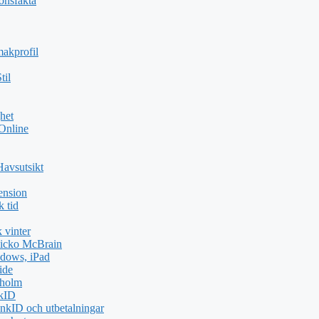
ionsfakta
akprofil
til
het
 Online
Havsutsikt
ension
k tid
 vinter
icko McBrain
dows, iPad
ide
kholm
nkID
nkID och utbetalningar