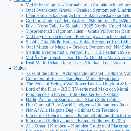
Vad är bra vilopuls – Normalvärden för män och kvinnor
Ont i Svanskotan Gravid – Orsaker, Symtom och Lindri
Låtar som alla kan sjunga bra – Enkla svenska karaokehi
God fortsättning på det nya året – När, hur och översättn
Div 1 Norra Tabell – Sluttabell 2025 Nordic United Mäs
Tipspromenad Frågor om Julen – Gratis PDF:er för Bar
Vad betyder detta tecken – Förklaring av < och > i matt
Snabb Tårta Färdig Botten – Enkla Recept på 10-30 Min
Ont i Mitten av Magen – Orsaker, Symtom och När Sök
Statistik Everton mot Liverpool FC – H2H sedan 1995 o
Vad Är Nigiri Sushi – Vad Det Är Och Hur Man Äter D
Real Madrid Match Idag Live – Tid, kanal och stream
Kultur
Tales of the Shire – Avkopplande Simspel I Tolkiens Vär
Color Out of Space – Familjens Mörka Mysterium
The Perks of Being a Wallflower Book – Ungdom & Iden
Lord of the Flies – BBC TV-serie med Makt och Moral
Pippi på de sju haven – Filmklassiker För Nyfikna
Härlig Är Jorden Stadsteatern – Skarp Satir i Fokus
Hur Gammal Blev Astrid Lindgren – Litteraturens Ikon
När Är Alla Helgons Dag – Stillhet Och Tradition
Filmer med Felicity Jones – Komplett filmografi och str
Filmer med Felicity Jones – Komplett filmografi 2025
Alla Organ i Kroppen – Komplett Guide med Placering o