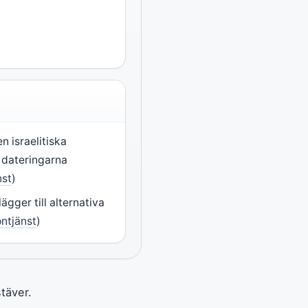
n israelitiska
 dateringarna
nst
)
ägger till alternativa
ontjänst
)
täver.