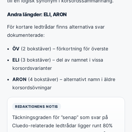
till en logisk synonym i korsordssammanhang.
Andra längder: ELI, ARON
För kortare ledtrådar finns alternativa svar
dokumenterade:
ÖV
(2 bokstäver) – förkortning för överste
ELI
(3 bokstäver) – del av namnet i vissa
korsordsvarianter
ARON
(4 bokstäver) – alternativt namn i äldre
korsordsövningar
REDAKTIONENS NOTIS
Täckningsgraden för ”senap” som svar på
Cluedo-relaterade ledtrådar ligger runt 80%