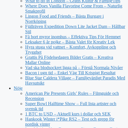
What to do in London – Gratis Kultur & FamiljeTips
Where Does Vanilla Flavoring Come From – Naturlig
Smakprofil
Lingon Food and Friends – Bästa Burgare i
Norrköping
Fjällräven Expedition Down Lite Jacket Dam – Hållbar
Stil
Få bort myror inomhus – Effektiva Tips För Hemmet
Leksaker 6 år pojke – Bästa Valet för Kreativ Lek
Hyra stuga vid vattnet – Komfort, Avkoppling och
Trygghet
Grattis På Födelsedagen Bilder Gratis – Kreativa
Mallar Online
Vad ska blodsockret ligga på – Förstå Normala Nivåer
Bacon i ugn tid – Enkel Väg Till Krispigt Resultat
Blue Star Caldera Village – Familjevänligt Paradis Med
Havsutsikt
Nöje
American Pie Presents Girls’ Rules – Filmguide och
Recension
Super Bowl Halftime Show – Full lista artister och
svensk tid
1 BTC to USD – Aktuell kurs i dollar och SEK
Hankook Winter i*Pike RS2 – Test och grepp för
nordisk vinter