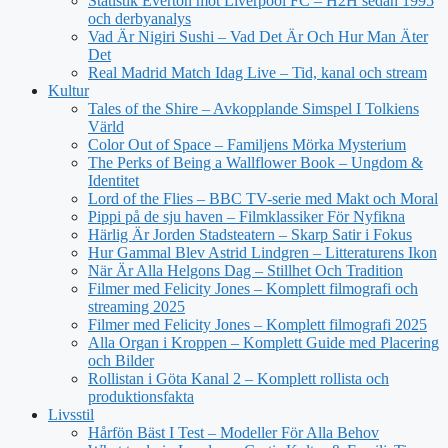
Statistik Everton mot Liverpool FC – H2H sedan 1995
och derbyanalys
Vad Är Nigiri Sushi – Vad Det Är Och Hur Man Äter
Det
Real Madrid Match Idag Live – Tid, kanal och stream
Kultur
Tales of the Shire – Avkopplande Simspel I Tolkiens
Värld
Color Out of Space – Familjens Mörka Mysterium
The Perks of Being a Wallflower Book – Ungdom &
Identitet
Lord of the Flies – BBC TV-serie med Makt och Moral
Pippi på de sju haven – Filmklassiker För Nyfikna
Härlig Är Jorden Stadsteatern – Skarp Satir i Fokus
Hur Gammal Blev Astrid Lindgren – Litteraturens Ikon
När Är Alla Helgons Dag – Stillhet Och Tradition
Filmer med Felicity Jones – Komplett filmografi och
streaming 2025
Filmer med Felicity Jones – Komplett filmografi 2025
Alla Organ i Kroppen – Komplett Guide med Placering
och Bilder
Rollistan i Göta Kanal 2 – Komplett rollista och
produktionsfakta
Livsstil
Hårfön Bäst I Test – Modeller För Alla Behov