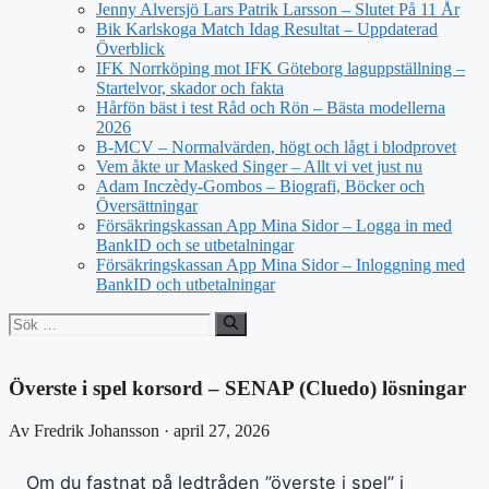
Jenny Alversjö Lars Patrik Larsson – Slutet På 11 År
Bik Karlskoga Match Idag Resultat – Uppdaterad
Överblick
IFK Norrköping mot IFK Göteborg laguppställning –
Startelvor, skador och fakta
Hårfön bäst i test Råd och Rön – Bästa modellerna
2026
B-MCV – Normalvärden, högt och lågt i blodprovet
Vem åkte ur Masked Singer – Allt vi vet just nu
Adam Inczèdy-Gombos – Biografi, Böcker och
Översättningar
Försäkringskassan App Mina Sidor – Logga in med
BankID och se utbetalningar
Försäkringskassan App Mina Sidor – Inloggning med
BankID och utbetalningar
Sök
efter:
Överste i spel korsord – SENAP (Cluedo) lösningar
Av Fredrik Johansson · april 27, 2026
Om du fastnat på ledtråden ”överste i spel” i