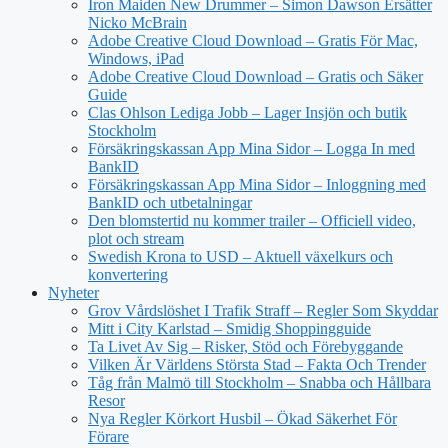
Iron Maiden New Drummer – Simon Dawson Ersätter
Nicko McBrain
Adobe Creative Cloud Download – Gratis För Mac,
Windows, iPad
Adobe Creative Cloud Download – Gratis och Säker
Guide
Clas Ohlson Lediga Jobb – Lager Insjön och butik
Stockholm
Försäkringskassan App Mina Sidor – Logga In med
BankID
Försäkringskassan App Mina Sidor – Inloggning med
BankID och utbetalningar
Den blomstertid nu kommer trailer – Officiell video,
plot och stream
Swedish Krona to USD – Aktuell växelkurs och
konvertering
Nyheter
Grov Vårdslöshet I Trafik Straff – Regler Som Skyddar
Mitt i City Karlstad – Smidig Shoppingguide
Ta Livet Av Sig – Risker, Stöd och Förebyggande
Vilken Är Världens Största Stad – Fakta Och Trender
Tåg från Malmö till Stockholm – Snabba och Hållbara
Resor
Nya Regler Körkort Husbil – Ökad Säkerhet För
Förare