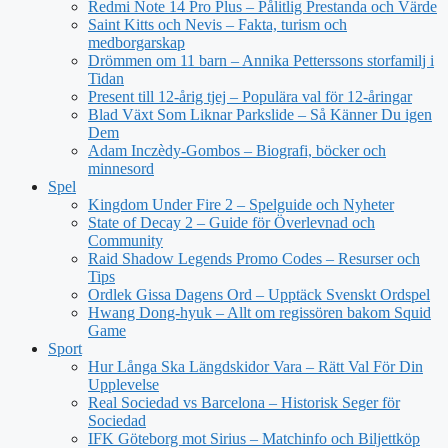
Redmi Note 14 Pro Plus – Pålitlig Prestanda och Värde
Saint Kitts och Nevis – Fakta, turism och
medborgarskap
Drömmen om 11 barn – Annika Petterssons storfamilj i
Tidan
Present till 12-årig tjej – Populära val för 12-åringar
Blad Växt Som Liknar Parkslide – Så Känner Du igen
Dem
Adam Inczèdy-Gombos – Biografi, böcker och
minnesord
Spel
Kingdom Under Fire 2 – Spelguide och Nyheter
State of Decay 2 – Guide för Överlevnad och
Community
Raid Shadow Legends Promo Codes – Resurser och
Tips
Ordlek Gissa Dagens Ord – Upptäck Svenskt Ordspel
Hwang Dong-hyuk – Allt om regissören bakom Squid
Game
Sport
Hur Långa Ska Längdskidor Vara – Rätt Val För Din
Upplevelse
Real Sociedad vs Barcelona – Historisk Seger för
Sociedad
IFK Göteborg mot Sirius – Matchinfo och Biljettköp