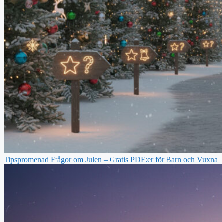
Tipspromenad Frågor om Julen – Gratis PDF:er för Barn och Vuxna