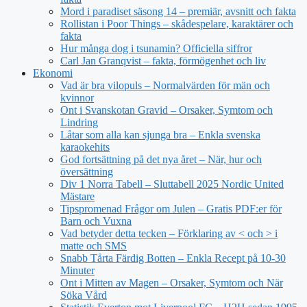
Mord i paradiset säsong 14 – premiär, avsnitt och fakta
Rollistan i Poor Things – skådespelare, karaktärer och
fakta
Hur många dog i tsunamin? Officiella siffror
Carl Jan Granqvist – fakta, förmögenhet och liv
Ekonomi
Vad är bra vilopuls – Normalvärden för män och
kvinnor
Ont i Svanskotan Gravid – Orsaker, Symtom och
Lindring
Låtar som alla kan sjunga bra – Enkla svenska
karaokehits
God fortsättning på det nya året – När, hur och
översättning
Div 1 Norra Tabell – Sluttabell 2025 Nordic United
Mästare
Tipspromenad Frågor om Julen – Gratis PDF:er för
Barn och Vuxna
Vad betyder detta tecken – Förklaring av < och > i
matte och SMS
Snabb Tårta Färdig Botten – Enkla Recept på 10-30
Minuter
Ont i Mitten av Magen – Orsaker, Symtom och När
Söka Vård