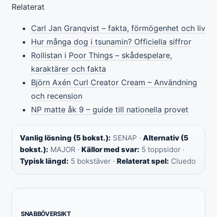
Relaterat
Carl Jan Granqvist – fakta, förmögenhet och liv
Hur många dog i tsunamin? Officiella siffror
Rollistan i Poor Things – skådespelare,
karaktärer och fakta
Björn Axén Curl Creator Cream – Användning
och recension
NP matte åk 9 – guide till nationella provet
Vanlig lösning (5 bokst.):
SENAP ·
Alternativ (5
bokst.):
MAJOR ·
Källor med svar:
5 toppsidor ·
Typisk längd:
5 bokstäver ·
Relaterat spel:
Cluedo
SNABBÖVERSIKT