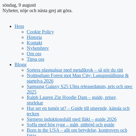
söndag, 9 augusti
Nyheter, nöje och nästa grej att göra.
Hem
Cookie Policy
Historia
Kontakt
Nyhetsbrev
Om oss
Tipsa oss
Blogg
Sortera plastgalgar med metallkrok – så gör du rätt
Nottingham Forest mot Man City: Laguppställning &
startelva 2026
Samsung Galaxy S25 Ultra releasedatum, pris och spec
2025
Ralph Lauren Zip Hoodie Dam – guide, priser,
storlekar
Hur ser en tumör ut? – Guide till utseende, känsla och
tecken
Siemens induktionshäll med fläkt – guide 2026
Soffa med hög rygg – mått, sitthöjd och guide
Born in the USA – allt om betydelse, kontrovers och
fakta