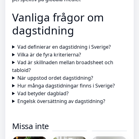
Vanliga frågor om
dagstidning
Vad definierar en dagstidning i Sverige?
Vilka är de fyra kriterierna?
Vad är skillnaden mellan broadsheet och
tabloid?
När uppstod ordet dagstidning?
Hur många dagstidningar finns i Sverige?
Vad betyder dagblad?
Engelsk översättning av dagstidning?
Bugaboo
Vad ska
Tåg från
Missa inte
Turtle Air by
blodsockret
Malmö till
Nuna –
ligga på –
Stockholm
Ultralätt 3
Förstå
– Snabba
kg i-Size-
Normala
och