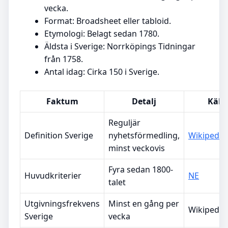
vecka.
Format: Broadsheet eller tabloid.
Etymologi: Belagt sedan 1780.
Äldsta i Sverige: Norrköpings Tidningar
från 1758.
Antal idag: Cirka 150 i Sverige.
Faktum
Detalj
Käll
Reguljär
Definition Sverige
nyhetsförmedling,
Wikipedia
minst veckovis
Fyra sedan 1800-
Huvudkriterier
NE
talet
Utgivningsfrekvens
Minst en gång per
Wikipedia
Sverige
vecka