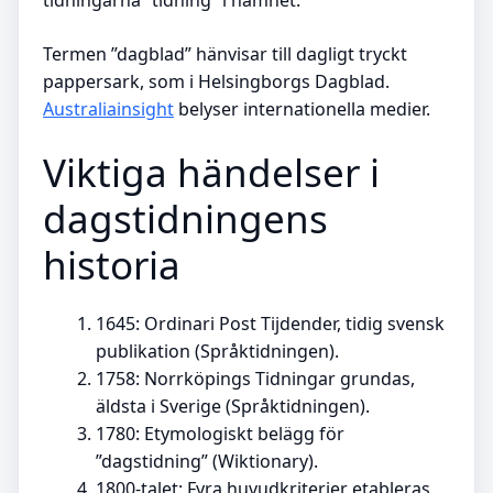
tidningarna ”tidning” i namnet.
Termen ”dagblad” hänvisar till dagligt tryckt
pappersark, som i Helsingborgs Dagblad.
Australiainsight
belyser internationella medier.
Viktiga händelser i
dagstidningens
historia
1645: Ordinari Post Tijdender, tidig svensk
publikation (Språktidningen).
1758: Norrköpings Tidningar grundas,
äldsta i Sverige (Språktidningen).
1780: Etymologiskt belägg för
”dagstidning” (Wiktionary).
1800-talet: Fyra huvudkriterier etableras