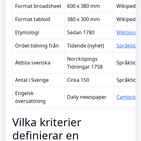
Format broadsheet
600 x 380 mm
Wikipedia
Format tabloid
380 x 300 mm
Wikipedia
Etymologi
Sedan 1780
Wiktionar
Ordet tidning från
Tidende (nyhet)
Språktidn
Norrköpings
Äldsta svenska
Språktidn
Tidningar 1758
Antal i Sverige
Cirka 150
Språktidn
Engelsk
Daily newspaper
Cambridg
översättning
Vilka kriterier
definierar en