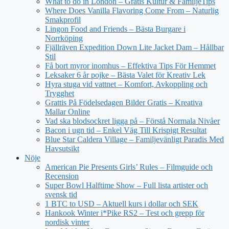
What to do in London – Gratis Kultur & FamiljeTips
Where Does Vanilla Flavoring Come From – Naturlig
Smakprofil
Lingon Food and Friends – Bästa Burgare i
Norrköping
Fjällräven Expedition Down Lite Jacket Dam – Hållbar
Stil
Få bort myror inomhus – Effektiva Tips För Hemmet
Leksaker 6 år pojke – Bästa Valet för Kreativ Lek
Hyra stuga vid vattnet – Komfort, Avkoppling och
Trygghet
Grattis På Födelsedagen Bilder Gratis – Kreativa
Mallar Online
Vad ska blodsockret ligga på – Förstå Normala Nivåer
Bacon i ugn tid – Enkel Väg Till Krispigt Resultat
Blue Star Caldera Village – Familjevänligt Paradis Med
Havsutsikt
Nöje
American Pie Presents Girls’ Rules – Filmguide och
Recension
Super Bowl Halftime Show – Full lista artister och
svensk tid
1 BTC to USD – Aktuell kurs i dollar och SEK
Hankook Winter i*Pike RS2 – Test och grepp för
nordisk vinter