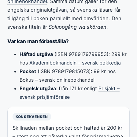
onlinebokhandel
. Samma datum gäller för den
engelska originalutgåvan, så svenska läsare får
tillgång till boken parallellt med omvärlden. Den
svenska titeln är
Soluppgång vid skörden
.
Var kan man förbeställa?
Häftad utgåva
(ISBN 9789179799953): 299 kr
hos
Akademibokhandeln – svensk bokkedja
Pocket
(ISBN 9789179815073): 99 kr hos
Bokus – svensk onlinebokhandel
Engelsk utgåva
: från 171 kr enligt
Prisjakt –
svensk prisjämförelse
KONSEKVENSEN
Skillnaden mellan pocket och häftad är 200 kr
– stort nog att påverka valet för prismedvetna