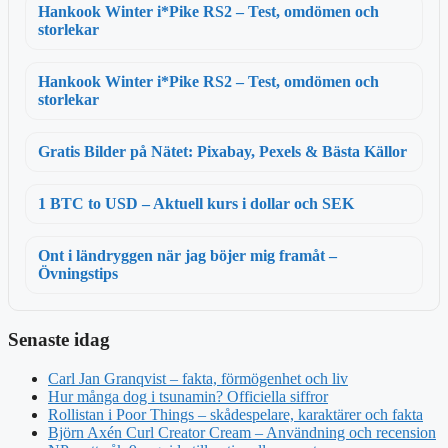
Hankook Winter i*Pike RS2 – Test, omdömen och
storlekar
Hankook Winter i*Pike RS2 – Test, omdömen och
storlekar
Gratis Bilder på Nätet: Pixabay, Pexels & Bästa Källor
1 BTC to USD – Aktuell kurs i dollar och SEK
Ont i ländryggen när jag böjer mig framåt –
Övningstips
Senaste idag
Carl Jan Granqvist – fakta, förmögenhet och liv
Hur många dog i tsunamin? Officiella siffror
Rollistan i Poor Things – skådespelare, karaktärer och fakta
Björn Axén Curl Creator Cream – Användning och recension