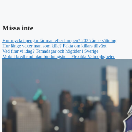
Missa inte
Hur mycket pengar får man efter lumpen? 2025 års ersättning
Hur länge växer man som kille? Fakta om killars tillväxt
Vad firar vi idag? Temadagar och högtider i Sverige
Mobilt bredband utan bindningstid – Flexibla Valmöjligheter