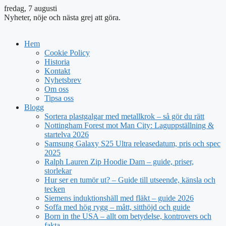
fredag, 7 augusti
Nyheter, nöje och nästa grej att göra.
Hem
Cookie Policy
Historia
Kontakt
Nyhetsbrev
Om oss
Tipsa oss
Blogg
Sortera plastgalgar med metallkrok – så gör du rätt
Nottingham Forest mot Man City: Laguppställning &
startelva 2026
Samsung Galaxy S25 Ultra releasedatum, pris och spec
2025
Ralph Lauren Zip Hoodie Dam – guide, priser,
storlekar
Hur ser en tumör ut? – Guide till utseende, känsla och
tecken
Siemens induktionshäll med fläkt – guide 2026
Soffa med hög rygg – mått, sitthöjd och guide
Born in the USA – allt om betydelse, kontrovers och
fakta