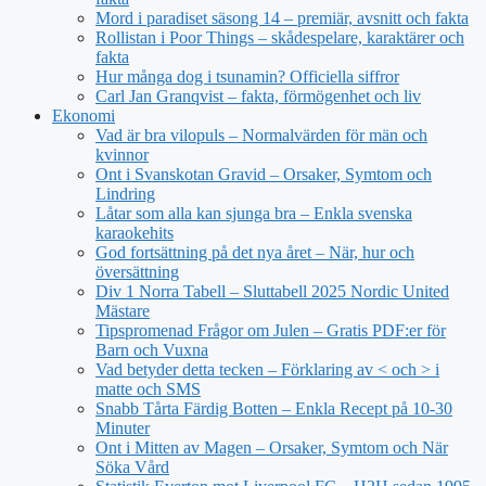
Mord i paradiset säsong 14 – premiär, avsnitt och fakta
Rollistan i Poor Things – skådespelare, karaktärer och
fakta
Hur många dog i tsunamin? Officiella siffror
Carl Jan Granqvist – fakta, förmögenhet och liv
Ekonomi
Vad är bra vilopuls – Normalvärden för män och
kvinnor
Ont i Svanskotan Gravid – Orsaker, Symtom och
Lindring
Låtar som alla kan sjunga bra – Enkla svenska
karaokehits
God fortsättning på det nya året – När, hur och
översättning
Div 1 Norra Tabell – Sluttabell 2025 Nordic United
Mästare
Tipspromenad Frågor om Julen – Gratis PDF:er för
Barn och Vuxna
Vad betyder detta tecken – Förklaring av < och > i
matte och SMS
Snabb Tårta Färdig Botten – Enkla Recept på 10-30
Minuter
Ont i Mitten av Magen – Orsaker, Symtom och När
Söka Vård