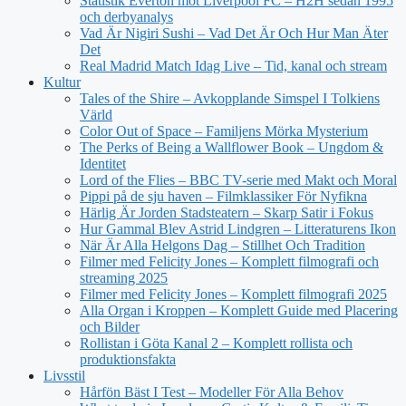
Statistik Everton mot Liverpool FC – H2H sedan 1995
och derbyanalys
Vad Är Nigiri Sushi – Vad Det Är Och Hur Man Äter
Det
Real Madrid Match Idag Live – Tid, kanal och stream
Kultur
Tales of the Shire – Avkopplande Simspel I Tolkiens
Värld
Color Out of Space – Familjens Mörka Mysterium
The Perks of Being a Wallflower Book – Ungdom &
Identitet
Lord of the Flies – BBC TV-serie med Makt och Moral
Pippi på de sju haven – Filmklassiker För Nyfikna
Härlig Är Jorden Stadsteatern – Skarp Satir i Fokus
Hur Gammal Blev Astrid Lindgren – Litteraturens Ikon
När Är Alla Helgons Dag – Stillhet Och Tradition
Filmer med Felicity Jones – Komplett filmografi och
streaming 2025
Filmer med Felicity Jones – Komplett filmografi 2025
Alla Organ i Kroppen – Komplett Guide med Placering
och Bilder
Rollistan i Göta Kanal 2 – Komplett rollista och
produktionsfakta
Livsstil
Hårfön Bäst I Test – Modeller För Alla Behov