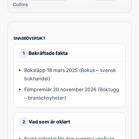
Collins
SNABBÖVERSIKT
Bekräftade fakta
1
Boksläpp 18 mars 2025 (
Bokus – svensk
bokhandel
)
Filmpremiär 20 november 2026 (
Boktugg
– branschnyheter
)
Vad som är oklart
2
Exakt sidantal för den svenska utgåvan