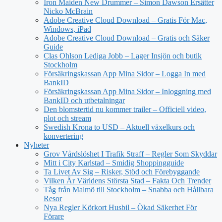
Iron Maiden New Drummer – Simon Dawson Ersätter
Nicko McBrain
Adobe Creative Cloud Download – Gratis För Mac,
Windows, iPad
Adobe Creative Cloud Download – Gratis och Säker
Guide
Clas Ohlson Lediga Jobb – Lager Insjön och butik
Stockholm
Försäkringskassan App Mina Sidor – Logga In med
BankID
Försäkringskassan App Mina Sidor – Inloggning med
BankID och utbetalningar
Den blomstertid nu kommer trailer – Officiell video,
plot och stream
Swedish Krona to USD – Aktuell växelkurs och
konvertering
Nyheter
Grov Vårdslöshet I Trafik Straff – Regler Som Skyddar
Mitt i City Karlstad – Smidig Shoppingguide
Ta Livet Av Sig – Risker, Stöd och Förebyggande
Vilken Är Världens Största Stad – Fakta Och Trender
Tåg från Malmö till Stockholm – Snabba och Hållbara
Resor
Nya Regler Körkort Husbil – Ökad Säkerhet För
Förare