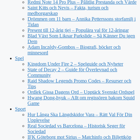
Redmi Note 14 Pro Plus – Pålitlig Prestanda och Värde
Saint Kitts och Nevis – Fakta, turism och
medborgarskap
Drömmen om 11 barn – Annika Petterssons storfamilj i
Tidan
Present till 12-årig tjej – Populära val för 12-åringar
Blad Växt Som Liknar Parkslide – Så Känner Du igen
Dem
Adam Inczèdy-Gombos – Biografi, böcker och
minnesord
Spel
Kingdom Under Fire 2 – Spelguide och Nyheter
State of Decay 2 – Guide för Överlevnad och
Community
Raid Shadow Legends Promo Codes – Resurser och
Tips
Ordlek Gissa Dagens Ord – Upptäck Svenskt Ordspel
Hwang Dong-hyuk – Allt om regissören bakom Squid
Game
Sport
Hur Långa Ska Längdskidor Vara – Rätt Val För Din
Upplevelse
Real Sociedad vs Barcelona – Historisk Seger för
Sociedad
IFK Göteborg mot Sirius – Matchinfo och Biljettköp