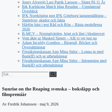
Jenny Alversjö Lars Patrik Larsson – Slutet På 11 År
Bik Karlskoga Match Idag Resultat – Uppdaterad
Överblick
IFK Norrköping mot IFK Göteborg laguppställning –
Startelvor, skador och fakta
Hårfön bäst i test Råd och Rön – Bästa modellerna
2026
B-MCV – Normalvärden, högt och lågt i blodprovet
Vem åkte ur Masked Singer – Allt vi vet just nu
Adam Inczèdy-Gombos – Biografi, Böcker och
Översättningar
Försäkringskassan App Mina Sidor – Logga in med
BankID och se utbetalningar
Försäkringskassan App Mina Sidor – Inloggning med
BankID och utbetalningar
Sök
efter:
Sunrise on the Reaping svenska – boksläpp och
filmpremiär
Av Fredrik Johansson · maj 9, 2026