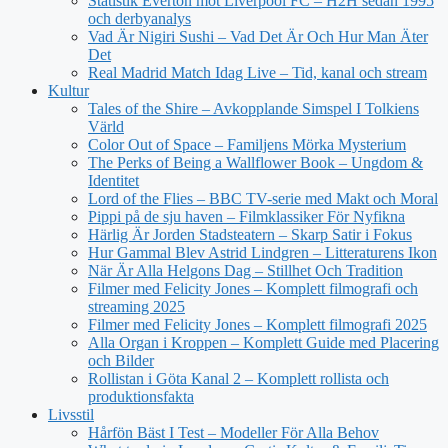
Statistik Everton mot Liverpool FC – H2H sedan 1995
och derbyanalys
Vad Är Nigiri Sushi – Vad Det Är Och Hur Man Äter
Det
Real Madrid Match Idag Live – Tid, kanal och stream
Kultur
Tales of the Shire – Avkopplande Simspel I Tolkiens
Värld
Color Out of Space – Familjens Mörka Mysterium
The Perks of Being a Wallflower Book – Ungdom &
Identitet
Lord of the Flies – BBC TV-serie med Makt och Moral
Pippi på de sju haven – Filmklassiker För Nyfikna
Härlig Är Jorden Stadsteatern – Skarp Satir i Fokus
Hur Gammal Blev Astrid Lindgren – Litteraturens Ikon
När Är Alla Helgons Dag – Stillhet Och Tradition
Filmer med Felicity Jones – Komplett filmografi och
streaming 2025
Filmer med Felicity Jones – Komplett filmografi 2025
Alla Organ i Kroppen – Komplett Guide med Placering
och Bilder
Rollistan i Göta Kanal 2 – Komplett rollista och
produktionsfakta
Livsstil
Hårfön Bäst I Test – Modeller För Alla Behov