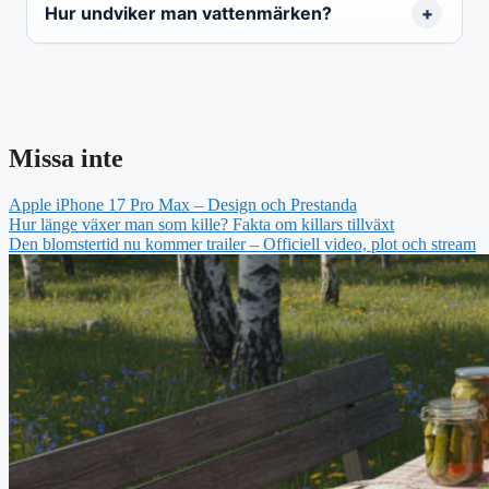
Hur undviker man vattenmärken?
Missa inte
Apple iPhone 17 Pro Max – Design och Prestanda
Hur länge växer man som kille? Fakta om killars tillväxt
Den blomstertid nu kommer trailer – Officiell video, plot och stream