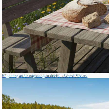
Någonting att äta någonting att dricka – Svensk Visaarv