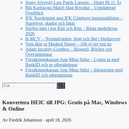
Jenny Alversjö Lars Patrik Larsson – Slutet På 11 År
Bik Karlskoga Match Idag Resultat – Uppdaterad
Överblick
IFK Norrköping mot IFK Göteborg laguppställning –
Startelvor, skador och fakta
Hårfön bäst i test Råd och Rön – Bästa modellerna
2026
B-MCV – Normalvärden, högt och lågt i blodprovet
Vem åkte ur Masked Singer – Allt vi vet just nu
Adam Inczèdy-Gombos – Biografi, Böcker och
Översättningar
Försäkringskassan App Mina Sidor – Logga in med
BankID och se utbetalningar
Försäkringskassan App Mina Sidor – Inloggning med
BankID och utbetalningar
Sök
efter:
Konvertera HEIC till JPG: Gratis på Mac, Windows
& Online
Av Fredrik Johansson · april 18, 2026