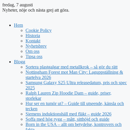
fredag, 7 augusti
Nyheter, nöje och nästa grej att göra.
Hem
Cookie Policy
Historia
Kontakt
Nyhetsbrev
Om oss
Tipsa oss
Blogg
Sortera plastgalgar med metallkrok – så gör du rätt
Nottingham Forest mot Man City: Laguppställning &
startelva 2026
Samsung Galaxy S25 Ultra releasedatum, pris och spec
2025
Ralph Lauren Zip Hoodie Dam – guide, priser,
storlekar
Hur ser en tumör ut? – Guide till utseende, känsla och
tecken
Siemens induktionshäll med fläkt – guide 2026
Soffa med hög rygg – mått, sitthöjd och guide
Born in the USA – allt om betydelse, kontrovers och
fakta