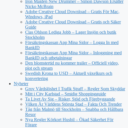
Iron Maiden New Drummer – Simon Dawson Ersätter
Nicko McBrain
Adobe Creative Cloud Download – Gratis För Mac,
Windows, iPad
Adobe Creative Cloud Download – Gratis och Säker
Guide
Clas Ohlson Lediga Jobb – Lager Insjön och butik
Stockholm
Försäkringskassan App Mina Sidor – Logga In med
BankID
Försäkringskassan App Mina Sidor – Inloggning med
BankID och utbetalningar
Den blomstertid nu kommer trailer – Officiell video,
plot och stream
Swedish Krona to USD – Aktuell växelkurs och
konvertering
Nyheter
Grov Vårdslöshet I Trafik Straff – Regler Som Skyddar
Mitt i City Karlstad – Smidig Shoppingguide
Ta Livet Av Sig – Risker, Stöd och Förebyggande
Vilken Är Världens Största Stad – Fakta Och Trender
Tåg från Malmö till Stockholm – Snabba och Hållbara
Resor
Nya Regler Körkort Husbil – Ökad Säkerhet För
Förare