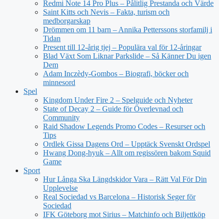
Redmi Note 14 Pro Plus – Pålitlig Prestanda och Värde
Saint Kitts och Nevis – Fakta, turism och
medborgarskap
Drömmen om 11 barn – Annika Petterssons storfamilj i
Tidan
Present till 12-årig tjej – Populära val för 12-åringar
Blad Växt Som Liknar Parkslide – Så Känner Du igen
Dem
Adam Inczèdy-Gombos – Biografi, böcker och
minnesord
Spel
Kingdom Under Fire 2 – Spelguide och Nyheter
State of Decay 2 – Guide för Överlevnad och
Community
Raid Shadow Legends Promo Codes – Resurser och
Tips
Ordlek Gissa Dagens Ord – Upptäck Svenskt Ordspel
Hwang Dong-hyuk – Allt om regissören bakom Squid
Game
Sport
Hur Långa Ska Längdskidor Vara – Rätt Val För Din
Upplevelse
Real Sociedad vs Barcelona – Historisk Seger för
Sociedad
IFK Göteborg mot Sirius – Matchinfo och Biljettköp