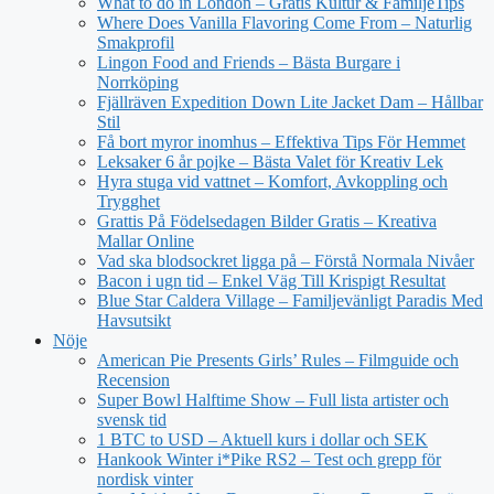
What to do in London – Gratis Kultur & FamiljeTips
Where Does Vanilla Flavoring Come From – Naturlig
Smakprofil
Lingon Food and Friends – Bästa Burgare i
Norrköping
Fjällräven Expedition Down Lite Jacket Dam – Hållbar
Stil
Få bort myror inomhus – Effektiva Tips För Hemmet
Leksaker 6 år pojke – Bästa Valet för Kreativ Lek
Hyra stuga vid vattnet – Komfort, Avkoppling och
Trygghet
Grattis På Födelsedagen Bilder Gratis – Kreativa
Mallar Online
Vad ska blodsockret ligga på – Förstå Normala Nivåer
Bacon i ugn tid – Enkel Väg Till Krispigt Resultat
Blue Star Caldera Village – Familjevänligt Paradis Med
Havsutsikt
Nöje
American Pie Presents Girls’ Rules – Filmguide och
Recension
Super Bowl Halftime Show – Full lista artister och
svensk tid
1 BTC to USD – Aktuell kurs i dollar och SEK
Hankook Winter i*Pike RS2 – Test och grepp för
nordisk vinter