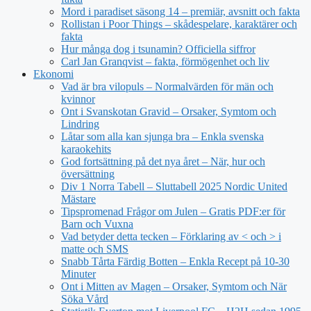
Mord i paradiset säsong 14 – premiär, avsnitt och fakta
Rollistan i Poor Things – skådespelare, karaktärer och
fakta
Hur många dog i tsunamin? Officiella siffror
Carl Jan Granqvist – fakta, förmögenhet och liv
Ekonomi
Vad är bra vilopuls – Normalvärden för män och
kvinnor
Ont i Svanskotan Gravid – Orsaker, Symtom och
Lindring
Låtar som alla kan sjunga bra – Enkla svenska
karaokehits
God fortsättning på det nya året – När, hur och
översättning
Div 1 Norra Tabell – Sluttabell 2025 Nordic United
Mästare
Tipspromenad Frågor om Julen – Gratis PDF:er för
Barn och Vuxna
Vad betyder detta tecken – Förklaring av < och > i
matte och SMS
Snabb Tårta Färdig Botten – Enkla Recept på 10-30
Minuter
Ont i Mitten av Magen – Orsaker, Symtom och När
Söka Vård