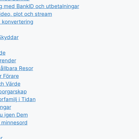
ng med BankID och utbetalningar
video, plot och stream
 konvertering
 Skyddar
nde
Trender
ållbara Resor
r Förare
ch Värde
dborgarskap
familj i Tidan
ingar
Du igen Dem
h minnesord
r