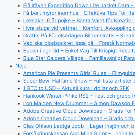
Fjällräven Expedition Down Lite Jacket Dam – H
Få bort myror inomhus – Effektiva Tips För 
Leksaker 6 år pojke – Bästa Valet för Kreativ 
Hyra stuga vid vattnet – Komfort, Avkoppling 
Grattis På Födelsedagen Bilder Gratis – Kreati
Vad ska blodsockret ligga på – Förstå Normal
Bacon i ugn tid – Enkel Väg Till Krispigt Result
Blue Star Caldera Village – Familjevänligt Pa
Nöje
American Pie Presents Girls’ Rules – Filmguid
Super Bowl Halftime Show – Full lista artister 
1 BTC to USD – Aktuell kurs i dollar och SEK
Hankook Winter i*Pike RS2 – Test och grepp fö
Iron Maiden New Drummer – Simon Dawson Er
Adobe Creative Cloud Download – Gratis För
Adobe Creative Cloud Download – Gratis och
Clas Ohlson Lediga Jobb – Lager Insjön och b
Försäkringskassan App Mina Sidor – Logga I