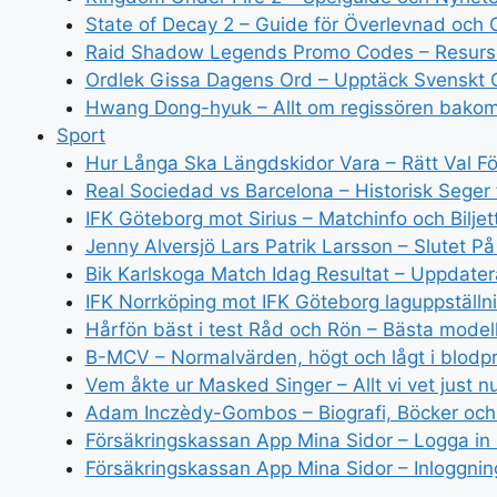
State of Decay 2 – Guide för Överlevnad och
Raid Shadow Legends Promo Codes – Resurse
Ordlek Gissa Dagens Ord – Upptäck Svenskt 
Hwang Dong-hyuk – Allt om regissören bako
Sport
Hur Långa Ska Längdskidor Vara – Rätt Val Fö
Real Sociedad vs Barcelona – Historisk Seger
IFK Göteborg mot Sirius – Matchinfo och Biljet
Jenny Alversjö Lars Patrik Larsson – Slutet På
Bik Karlskoga Match Idag Resultat – Uppdater
IFK Norrköping mot IFK Göteborg laguppställni
Hårfön bäst i test Råd och Rön – Bästa mode
B-MCV – Normalvärden, högt och lågt i blodp
Vem åkte ur Masked Singer – Allt vi vet just n
Adam Inczèdy-Gombos – Biografi, Böcker och
Försäkringskassan App Mina Sidor – Logga in
Försäkringskassan App Mina Sidor – Inloggni