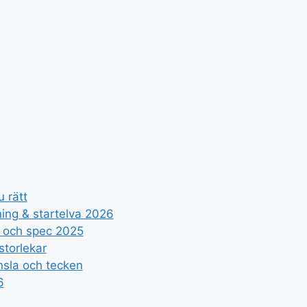
 rätt
ing & startelva 2026
s och spec 2025
storlekar
nsla och tecken
6