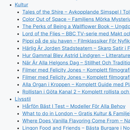
Kultur
Tales of the Shire – Avkopplande Simspel I Tol
Color Out of Space – Familjens Mörka Myster
The Perks of Being a Wallflower Book – Ungdo
Lord of the Flies – BBC TV-serie med Makt oc
Pippi på de sju haven – Filmklassiker För Nyfi
Härlig Är Jorden Stadsteatern – Skarp Satir i 
Hur Gammal Blev Astrid Lindgren – Litterature
När Är Alla Helgons Dag – Stillhet Och Traditi
Filmer med Felicity Jones – Komplett filmogra
Filmer med Felicity Jones – Komplett filmograf
Alla Organ i Kroppen – Komplett Guide med Pl
Rollistan i Göta Kanal 2 – Komplett rollista oc
Livsstil
Hårfön Bäst I Test – Modeller För Alla Behov
What to do in London – Gratis Kultur & Familje
Where Does Vanilla Flavoring Come From – Nat
Lingon Food and Friends – Bästa Burgare i No