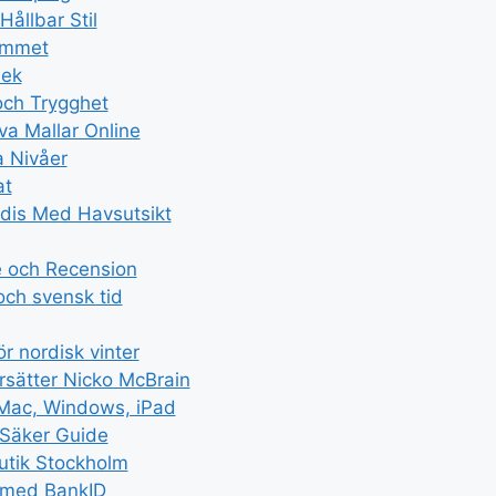
ållbar Stil
Hemmet
Lek
och Trygghet
va Mallar Online
a Nivåer
at
radis Med Havsutsikt
e och Recension
och svensk tid
r nordisk vinter
sätter Nicko McBrain
 Mac, Windows, iPad
 Säker Guide
utik Stockholm
n med BankID