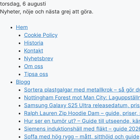
torsdag, 6 augusti
Nyheter, nöje och nästa grej att göra.
Hem
Cookie Policy
Historia
Kontakt
Nyhetsbrev
Om oss
Tipsa oss
Blogg
Sortera plastgalgar med metallkrok – så gör du
Nottingham Forest mot Man City: Laguppställn
Samsung Galaxy S25 Ultra releasedatum, pri
Ralph Lauren Zip Hoodie Dam – guide, priser, 
Hur ser en tumör ut? – Guide till utseende, kä
Siemens induktionshäll med fläkt – guide 202
Soffa med hög rygg – mått, sitthöjd och guide