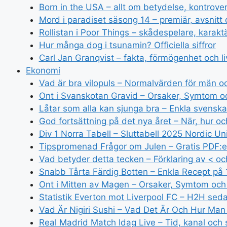
Born in the USA – allt om betydelse, kontrove
Mord i paradiset säsong 14 – premiär, avsnitt 
Rollistan i Poor Things – skådespelare, karakt
Hur många dog i tsunamin? Officiella siffror
Carl Jan Granqvist – fakta, förmögenhet och li
Ekonomi
Vad är bra vilopuls – Normalvärden för män o
Ont i Svanskotan Gravid – Orsaker, Symtom o
Låtar som alla kan sjunga bra – Enkla svenska
God fortsättning på det nya året – När, hur oc
Div 1 Norra Tabell – Sluttabell 2025 Nordic U
Tipspromenad Frågor om Julen – Gratis PDF:e
Vad betyder detta tecken – Förklaring av < o
Snabb Tårta Färdig Botten – Enkla Recept på
Ont i Mitten av Magen – Orsaker, Symtom och
Statistik Everton mot Liverpool FC – H2H se
Vad Är Nigiri Sushi – Vad Det Är Och Hur Man
Real Madrid Match Idag Live – Tid, kanal och