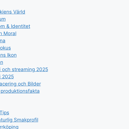
kiens Värld
ium
m & Identitet
h Moral
kna
Fokus
ns Ikon
on
fi och streaming 2025
i 2025
acering och Bilder
h produktionsfakta
Tips
urlig Smakprofil
rrköping