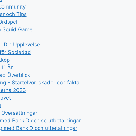
 Community
r och Tips
Ordspel
m Squid Game
r Din Upplevelse
 för Sociedad
tköp
 11 År
ad Överblick
ng – Startelvor, skador och fakta
llerna 2026
rovet
u
 Översättningar
 med BankID och se utbetalningar
ng med BankID och utbetalningar