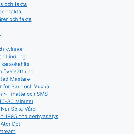
rs och fakta
och fakta
ärer och fakta
v
ch kvinnor
ch Lindring
 karaokehits
h översättning
nited Mästare
r för Barn och Vuxna
ch > i matte och SMS
 10-30 Minuter
 När Söka Vård
dan 1995 och derbyanalys
 Äter Det
 stream