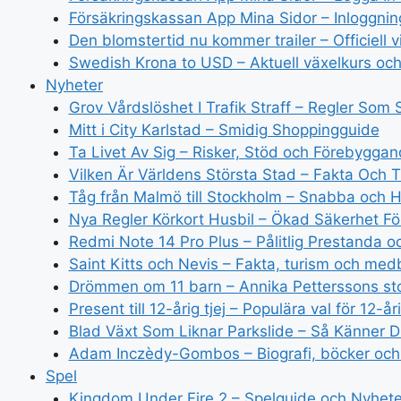
Försäkringskassan App Mina Sidor – Inloggni
Den blomstertid nu kommer trailer – Officiell 
Swedish Krona to USD – Aktuell växelkurs och
Nyheter
Grov Vårdslöshet I Trafik Straff – Regler Som
Mitt i City Karlstad – Smidig Shoppingguide
Ta Livet Av Sig – Risker, Stöd och Förebygga
Vilken Är Världens Största Stad – Fakta Och 
Tåg från Malmö till Stockholm – Snabba och H
Nya Regler Körkort Husbil – Ökad Säkerhet Fö
Redmi Note 14 Pro Plus – Pålitlig Prestanda o
Saint Kitts och Nevis – Fakta, turism och me
Drömmen om 11 barn – Annika Petterssons stor
Present till 12-årig tjej – Populära val för 12-år
Blad Växt Som Liknar Parkslide – Så Känner 
Adam Inczèdy-Gombos – Biografi, böcker oc
Spel
Kingdom Under Fire 2 – Spelguide och Nyhete