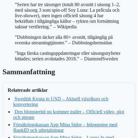
”Serien har tre säsonger (totalt 80 avsnitt i säsong 1–2,
med säsong 3 som spin-off Soy Luna: La película och
live-shower), men ingen officiell säsong 4 har
bekräftats i tillgängliga källor – rykten om fortsättning
saknar verifiering.” – Wikipedia
”Dubbningen täcker alla 80+ avsnitt, tillgänglig på
svenska streamingtjänster.” – Dubbningshemsidan
”Inga färska castinguppdateringar eller säsongsnyheter
hittades; serien avslutades 2018.” – DiamondSweden
Sammanfattning
Relaterade artiklar
Swedish Krona to USD – Aktuell växelkurs och
konvertering
Den blomstertid nu kommer trailer – Officiell video, plot
och stream
Försäkringskassan App Mina Sidor – Inloggning med
BankID och utbetalningar
Försäkringskassan App Mina Sidor – Logga In med