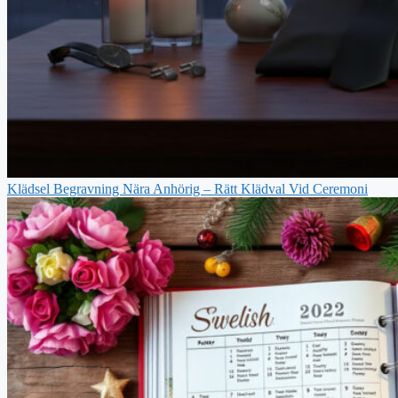
Klädsel Begravning Nära Anhörig – Rätt Klädval Vid Ceremoni