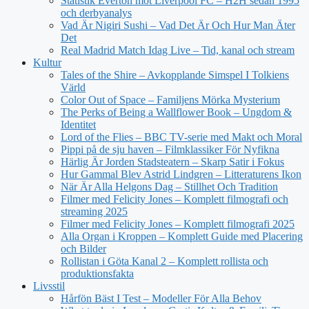
Statistik Everton mot Liverpool FC – H2H sedan 1995
och derbyanalys
Vad Är Nigiri Sushi – Vad Det Är Och Hur Man Äter
Det
Real Madrid Match Idag Live – Tid, kanal och stream
Kultur
Tales of the Shire – Avkopplande Simspel I Tolkiens
Värld
Color Out of Space – Familjens Mörka Mysterium
The Perks of Being a Wallflower Book – Ungdom &
Identitet
Lord of the Flies – BBC TV-serie med Makt och Moral
Pippi på de sju haven – Filmklassiker För Nyfikna
Härlig Är Jorden Stadsteatern – Skarp Satir i Fokus
Hur Gammal Blev Astrid Lindgren – Litteraturens Ikon
När Är Alla Helgons Dag – Stillhet Och Tradition
Filmer med Felicity Jones – Komplett filmografi och
streaming 2025
Filmer med Felicity Jones – Komplett filmografi 2025
Alla Organ i Kroppen – Komplett Guide med Placering
och Bilder
Rollistan i Göta Kanal 2 – Komplett rollista och
produktionsfakta
Livsstil
Hårfön Bäst I Test – Modeller För Alla Behov