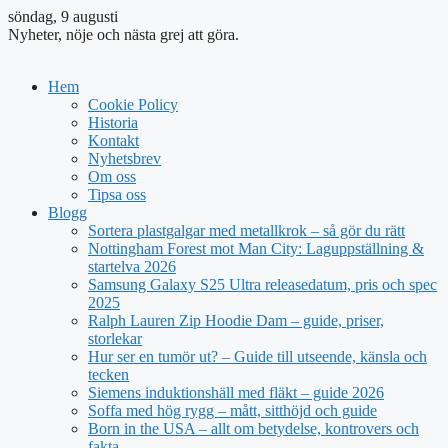
söndag, 9 augusti
Nyheter, nöje och nästa grej att göra.
Hem
Cookie Policy
Historia
Kontakt
Nyhetsbrev
Om oss
Tipsa oss
Blogg
Sortera plastgalgar med metallkrok – så gör du rätt
Nottingham Forest mot Man City: Laguppställning &
startelva 2026
Samsung Galaxy S25 Ultra releasedatum, pris och spec
2025
Ralph Lauren Zip Hoodie Dam – guide, priser,
storlekar
Hur ser en tumör ut? – Guide till utseende, känsla och
tecken
Siemens induktionshäll med fläkt – guide 2026
Soffa med hög rygg – mått, sitthöjd och guide
Born in the USA – allt om betydelse, kontrovers och
fakta