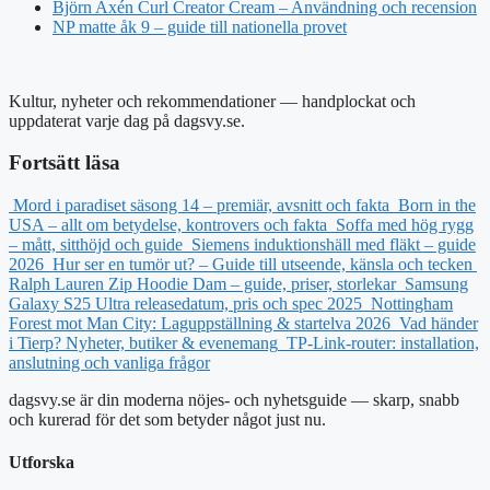
Björn Axén Curl Creator Cream – Användning och recension
NP matte åk 9 – guide till nationella provet
Kultur, nyheter och rekommendationer — handplockat och
uppdaterat varje dag på dagsvy.se.
Fortsätt läsa
Mord i paradiset säsong 14 – premiär, avsnitt och fakta
Born in the
USA – allt om betydelse, kontrovers och fakta
Soffa med hög rygg
– mått, sitthöjd och guide
Siemens induktionshäll med fläkt – guide
2026
Hur ser en tumör ut? – Guide till utseende, känsla och tecken
Ralph Lauren Zip Hoodie Dam – guide, priser, storlekar
Samsung
Galaxy S25 Ultra releasedatum, pris och spec 2025
Nottingham
Forest mot Man City: Laguppställning & startelva 2026
Vad händer
i Tierp? Nyheter, butiker & evenemang
TP-Link-router: installation,
anslutning och vanliga frågor
dagsvy.se är din moderna nöjes- och nyhetsguide — skarp, snabb
och kurerad för det som betyder något just nu.
Utforska