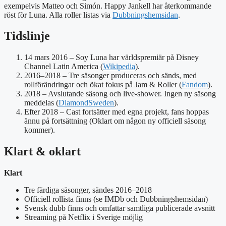
exempelvis Matteo och Simón. Happy Jankell har återkommande
röst för Luna. Alla roller listas via
Dubbningshemsidan
.
Tidslinje
14 mars 2016
– Soy Luna har världspremiär på Disney
Channel Latin America (
Wikipedia
).
2016–2018 – Tre säsonger produceras och sänds, med
rollförändringar och ökat fokus på Jam & Roller (
Fandom
).
2018 – Avslutande säsong och live-shower. Ingen ny säsong
meddelas (
DiamondSweden
).
Efter 2018 – Cast fortsätter med egna projekt, fans hoppas
ännu på fortsättning (Oklart om någon ny officiell säsong
kommer).
Klart & oklart
Klart
Tre färdiga säsonger, sändes 2016–2018
Officiell rollista finns (se IMDb och Dubbningshemsidan)
Svensk dubb finns och omfattar samtliga publicerade avsnitt
Streaming på Netflix i Sverige möjlig