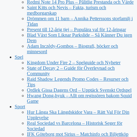
Redmi Note 14 Pro Plus – Pålitlig Prestanda och Värde
Saint Kitts och Nevis – Fakta, turism och
medborgarskap
Drömmen om 11 barn – Annika Petterssons storfamilj i
Tidan
Present till 12-årig tjej – Populära val för 12-åringar
Blad Växt Som Liknar Parkslide – Så Känner Du igen
Dem
Adam Inczèdy-Gombos – Biografi, böcker och
minnesord
Spel
Kingdom Under Fire 2 – Spelguide och Nyheter
State of Decay 2 – Guide för Överlevnad och
Community
Raid Shadow Legends Promo Codes – Resurser och
Tips
Ordlek Gissa Dagens Ord – Upptäck Svenskt Ordspel
Hwang Dong-hyuk – Allt om regissören bakom Squid
Game
Sport
Hur Långa Ska Längdskidor Vara – Rätt Val För Din
Upplevelse
Real Sociedad vs Barcelona – Historisk Seger för
Sociedad
IFK Göteborg mot Sirius – Matchinfo och Biljettköp