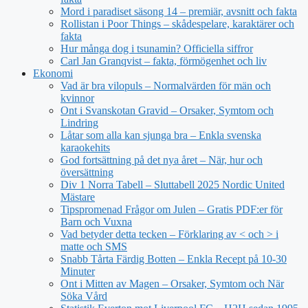
Mord i paradiset säsong 14 – premiär, avsnitt och fakta
Rollistan i Poor Things – skådespelare, karaktärer och
fakta
Hur många dog i tsunamin? Officiella siffror
Carl Jan Granqvist – fakta, förmögenhet och liv
Ekonomi
Vad är bra vilopuls – Normalvärden för män och
kvinnor
Ont i Svanskotan Gravid – Orsaker, Symtom och
Lindring
Låtar som alla kan sjunga bra – Enkla svenska
karaokehits
God fortsättning på det nya året – När, hur och
översättning
Div 1 Norra Tabell – Sluttabell 2025 Nordic United
Mästare
Tipspromenad Frågor om Julen – Gratis PDF:er för
Barn och Vuxna
Vad betyder detta tecken – Förklaring av < och > i
matte och SMS
Snabb Tårta Färdig Botten – Enkla Recept på 10-30
Minuter
Ont i Mitten av Magen – Orsaker, Symtom och När
Söka Vård