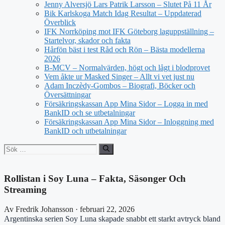
Jenny Alversjö Lars Patrik Larsson – Slutet På 11 År
Bik Karlskoga Match Idag Resultat – Uppdaterad
Överblick
IFK Norrköping mot IFK Göteborg laguppställning –
Startelvor, skador och fakta
Hårfön bäst i test Råd och Rön – Bästa modellerna
2026
B-MCV – Normalvärden, högt och lågt i blodprovet
Vem åkte ur Masked Singer – Allt vi vet just nu
Adam Inczèdy-Gombos – Biografi, Böcker och
Översättningar
Försäkringskassan App Mina Sidor – Logga in med
BankID och se utbetalningar
Försäkringskassan App Mina Sidor – Inloggning med
BankID och utbetalningar
Sök
efter:
Rollistan i Soy Luna – Fakta, Säsonger Och
Streaming
Av Fredrik Johansson · februari 22, 2026
Argentinska serien Soy Luna skapade snabbt ett starkt avtryck bland