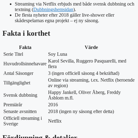
Streaming via Netflix erbjuds med både svensk dubbning och
textning (
Dubbningshemsidan
).
De flesta nyheter efter 2018 gäller live-shower eller
skådespelarnas egna projekt – ej ny säsong.
Fakta i korthet
Fakta
Värde
Serie Titel
Soy Luna
Karol Sevilla, Ruggero Pasquarelli, med
Huvudrollsinnehavare
flera
Antal Säsonger
3 (ingen officiell säsong 4 bekräftad)
Online via streaming, t.ex. Netflix (beroende
Tillgänglighet
av region)
Happy Jankell, Oliver Åberg, Freddy
Svensk dubbning
Åsblom m.fl.
Premiärår
2016
Senaste avsnitten
2018 (ingen ny säsong efter detta)
Officiell streaming i
Netflix
Sverige
Fördjupning & detaljer