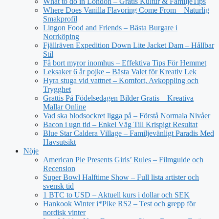
What to do in London – Gratis Kultur & FamiljeTips
Where Does Vanilla Flavoring Come From – Naturlig
Smakprofil
Lingon Food and Friends – Bästa Burgare i
Norrköping
Fjällräven Expedition Down Lite Jacket Dam – Hållbar
Stil
Få bort myror inomhus – Effektiva Tips För Hemmet
Leksaker 6 år pojke – Bästa Valet för Kreativ Lek
Hyra stuga vid vattnet – Komfort, Avkoppling och
Trygghet
Grattis På Födelsedagen Bilder Gratis – Kreativa
Mallar Online
Vad ska blodsockret ligga på – Förstå Normala Nivåer
Bacon i ugn tid – Enkel Väg Till Krispigt Resultat
Blue Star Caldera Village – Familjevänligt Paradis Med
Havsutsikt
Nöje
American Pie Presents Girls’ Rules – Filmguide och
Recension
Super Bowl Halftime Show – Full lista artister och
svensk tid
1 BTC to USD – Aktuell kurs i dollar och SEK
Hankook Winter i*Pike RS2 – Test och grepp för
nordisk vinter