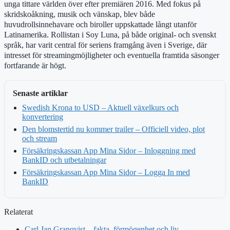
unga tittare världen över efter premiären 2016. Med fokus på
skridskoåkning, musik och vänskap, blev både
huvudrollsinnehavare och biroller uppskattade långt utanför
Latinamerika. Rollistan i Soy Luna, på både original- och svenskt
språk, har varit central för seriens framgång även i Sverige, där
intresset för streamingmöjligheter och eventuella framtida säsonger
fortfarande är högt.
Senaste artiklar
Swedish Krona to USD – Aktuell växelkurs och
konvertering
Den blomstertid nu kommer trailer – Officiell video, plot
och stream
Försäkringskassan App Mina Sidor – Inloggning med
BankID och utbetalningar
Försäkringskassan App Mina Sidor – Logga In med
BankID
Relaterat
Carl Jan Granqvist – fakta, förmögenhet och liv