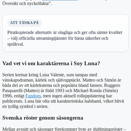
Översikt och nyckelfakta”.
ATT TÄNKA PÅ
Piratkopierade alternativ är olagliga och ger ofta sämre kvalitet
– välj officiella streamingtjänster för bästa säkerhet och
språkval.
Vad vet vi om karaktärerna i Soy Luna?
Serien kretsar kring Luna Valente, som tampas med
vänskapsdraman, kärlek och självupptäckt. Matteo och Simón är
båda del av ett kärlekstema och populära bland fansen. Ruggero
Pasquarelli (Matteo) är född 1993 och Michael Ronda (Simón)
1996, enligt
Fandom
, men ingen aktuell rolluppdatering har
publicerats. Luna bär ofta sitt karakteristiska halsband, vilket blivit
en tydlig symbol i serien.
Svenska röster genom säsongerna
Mellan avsnitt och säsonger förekommer byte av dubbningsröster –