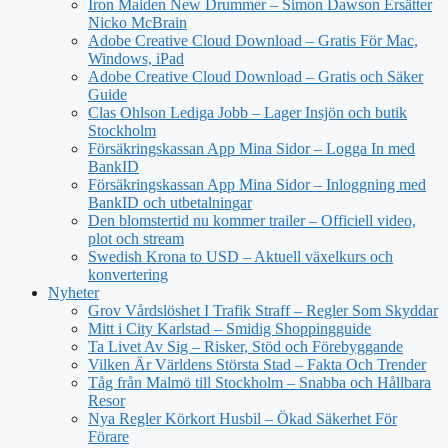
Iron Maiden New Drummer – Simon Dawson Ersätter
Nicko McBrain
Adobe Creative Cloud Download – Gratis För Mac,
Windows, iPad
Adobe Creative Cloud Download – Gratis och Säker
Guide
Clas Ohlson Lediga Jobb – Lager Insjön och butik
Stockholm
Försäkringskassan App Mina Sidor – Logga In med
BankID
Försäkringskassan App Mina Sidor – Inloggning med
BankID och utbetalningar
Den blomstertid nu kommer trailer – Officiell video,
plot och stream
Swedish Krona to USD – Aktuell växelkurs och
konvertering
Nyheter
Grov Vårdslöshet I Trafik Straff – Regler Som Skyddar
Mitt i City Karlstad – Smidig Shoppingguide
Ta Livet Av Sig – Risker, Stöd och Förebyggande
Vilken Är Världens Största Stad – Fakta Och Trender
Tåg från Malmö till Stockholm – Snabba och Hållbara
Resor
Nya Regler Körkort Husbil – Ökad Säkerhet För
Förare