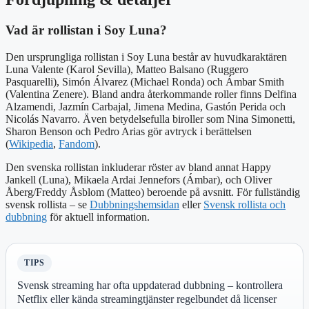
Vad är rollistan i Soy Luna?
Den ursprungliga rollistan i Soy Luna består av huvudkaraktären
Luna Valente (Karol Sevilla), Matteo Balsano (Ruggero
Pasquarelli), Simón Álvarez (Michael Ronda) och Ámbar Smith
(Valentina Zenere). Bland andra återkommande roller finns Delfina
Alzamendi, Jazmín Carbajal, Jimena Medina, Gastón Perida och
Nicolás Navarro. Även betydelsefulla biroller som Nina Simonetti,
Sharon Benson och Pedro Arias gör avtryck i berättelsen
(
Wikipedia
,
Fandom
).
Den svenska rollistan inkluderar röster av bland annat Happy
Jankell (Luna), Mikaela Ardai Jennefors (Ámbar), och Oliver
Åberg/Freddy Åsblom (Matteo) beroende på avsnitt. För fullständig
svensk rollista – se
Dubbningshemsidan
eller
Svensk rollista och
dubbning
för aktuell information.
TIPS
Svensk streaming har ofta uppdaterad dubbning – kontrollera
Netflix eller kända streamingtjänster regelbundet då licenser