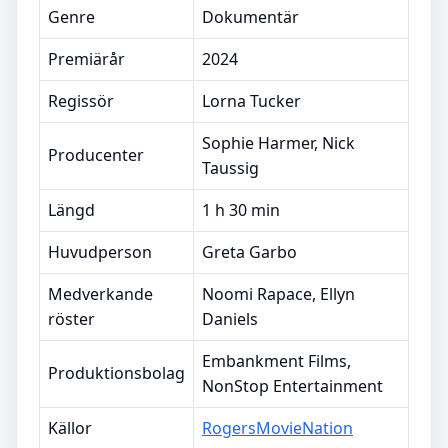
Genre
Dokumentär
Premiärår
2024
Regissör
Lorna Tucker
Sophie Harmer, Nick
Producenter
Taussig
Längd
1 h 30 min
Huvudperson
Greta Garbo
Medverkande
Noomi Rapace, Ellyn
röster
Daniels
Embankment Films,
Produktionsbolag
NonStop Entertainment
Källor
RogersMovieNation