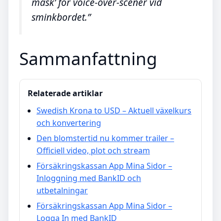
mask’ för voice-over-scener vid
sminkbordet.”
Sammanfattning
Relaterade artiklar
Swedish Krona to USD – Aktuell växelkurs
och konvertering
Den blomstertid nu kommer trailer –
Officiell video, plot och stream
Försäkringskassan App Mina Sidor –
Inloggning med BankID och
utbetalningar
Försäkringskassan App Mina Sidor –
Logga In med BankID