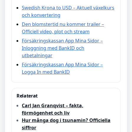
Swedish Krona to USD – Aktuell växelkurs
och konvertering
Den blomstertid nu kommer trailer –
Officiell video, plot och stream
Försäkringskassan App Mina Sidor –
Inloggning med BankID och
utbetalningar
Försäkringskassan App Mina Sidor –
Logga In med BankID
Relaterat
Carl Jan Granqvist – fakta,
förmögenhet och liv
Hur många dog i tsunamin? Officiella
siffror