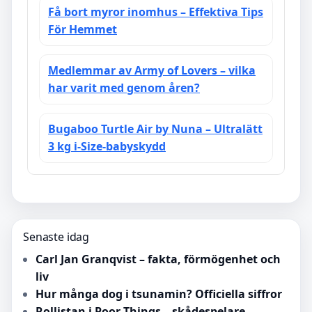
Få bort myror inomhus – Effektiva Tips
För Hemmet
Medlemmar av Army of Lovers – vilka
har varit med genom åren?
Bugaboo Turtle Air by Nuna – Ultralätt
3 kg i-Size-babyskydd
Senaste idag
Carl Jan Granqvist – fakta, förmögenhet och
liv
Hur många dog i tsunamin? Officiella siffror
Rollistan i Poor Things – skådespelare,