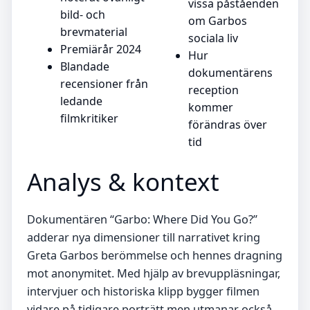
vissa påståenden
bild- och
om Garbos
brevmaterial
sociala liv
Premiärår 2024
Hur
Blandade
dokumentärens
recensioner från
reception
ledande
kommer
filmkritiker
förändras över
tid
Analys & kontext
Dokumentären “Garbo: Where Did You Go?”
adderar nya dimensioner till narrativet kring
Greta Garbos berömmelse och hennes dragning
mot anonymitet. Med hjälp av brevuppläsningar,
intervjuer och historiska klipp bygger filmen
vidare på tidigare porträtt men utmanar också