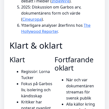
debatt i medier (
IndieWire
).
2025: Diskussion om Garbos arv,
dokumentärens form och värde
(
Cineuropa
).
Ytterligare analyser återfinns hos
The
Hollywood Reporter
.
Klart & oklart
Klart
Fortfarande
oklart
Regissör: Lorna
Tucker
När och var
Fokus på Garbos
dokumentären
liv, isolering och
streamas för
kändisskap
svensk publik
Kritiker har
Alla källor kring
noterat ovanligt