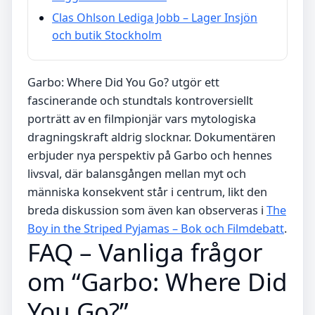
Clas Ohlson Lediga Jobb – Lager Insjön
och butik Stockholm
Garbo: Where Did You Go? utgör ett
fascinerande och stundtals kontroversiellt
porträtt av en filmpionjär vars mytologiska
dragningskraft aldrig slocknar. Dokumentären
erbjuder nya perspektiv på Garbo och hennes
livsval, där balansgången mellan myt och
människa konsekvent står i centrum, likt den
breda diskussion som även kan observeras i
The
Boy in the Striped Pyjamas – Bok och Filmdebatt
.
FAQ – Vanliga frågor
om “Garbo: Where Did
You Go?”