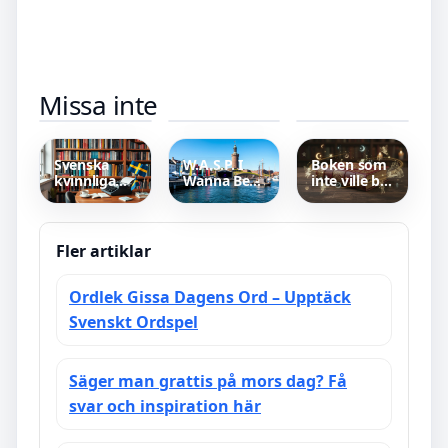
Newspaper
Vart ligger
Hur Långa
Missa inte
– Definition,
high
Ska
Kriterier,
chaparral –
Längdskidor
Historia och
Allt Du
Vara – Rätt
Format
Behöver
Val För Din
Veta
Upplevelse
Svenska
W.A.S.P. I
Boken som
kvinnliga
Wanna Be
inte ville bli
författare
Somebody –
läst –
2000-talet –
Tidlös
Sagostund
populära &
Låtanalys
med Glädje
bästsäljande
med Fakta
Fler artiklar
Ordlek Gissa Dagens Ord – Upptäck
Svenskt Ordspel
Säger man grattis på mors dag? Få
svar och inspiration här