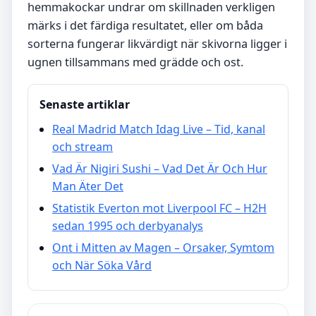
hemmakockar undrar om skillnaden verkligen
märks i det färdiga resultatet, eller om båda
sorterna fungerar likvärdigt när skivorna ligger i
ugnen tillsammans med grädde och ost.
Senaste artiklar
Real Madrid Match Idag Live – Tid, kanal
och stream
Vad Är Nigiri Sushi – Vad Det Är Och Hur
Man Äter Det
Statistik Everton mot Liverpool FC – H2H
sedan 1995 och derbyanalys
Ont i Mitten av Magen – Orsaker, Symtom
och När Söka Vård