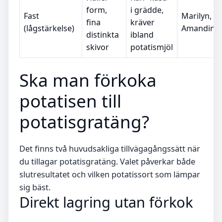
form,
i grädde,
Fast
Marilyn,
fina
kräver
(lågstärkelse)
Amandine
distinkta
ibland
skivor
potatismjöl
Ska man förkoka
potatisen till
potatisgratäng?
Det finns två huvudsakliga tillvägagångssätt när
du tillagar potatisgratäng. Valet påverkar både
slutresultatet och vilken potatissort som lämpar
sig bäst.
Direkt lagring utan förkok