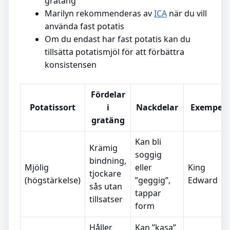
gratäng
Marilyn rekommenderas av
ICA
när du vill
använda fast potatis
Om du endast har fast potatis kan du
tillsätta potatismjöl för att förbättra
konsistensen
Fördelar
Potatissort
i
Nackdelar
Exempel
gratäng
Kan bli
Krämig
soggig
bindning,
Mjölig
eller
King
tjockare
(högstärkelse)
”geggig”,
Edward
sås utan
tappar
tillsatser
form
Håller
Kan ”kasa”