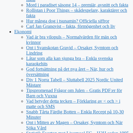
Mord i paradiset säsong 14 – premiär, avsnitt och fakta
Rollistan i Poor Things – skådespelare, karaktärer och
fakta
Hur många dog i tsunamin? Officiella siffror
Carl Jan Granqvist – fakta, förmögenhet och liv
Ekonomi
Vad är bra vilopuls – Normalvärden för män och
kvinnor
Ont i Svanskotan Gravid – Orsaker, Symtom och
Lindring
Låtar som alla kan sjunga bra – Enkla svenska
karaokehits
God fortsättning på det nya året – När, hur och
översättning
Div 1 Norra Tabell – Sluttabell 2025 Nordic United
Mästare
Tipspromenad Frågor om Julen – Gratis PDF:er för
Barn och Vuxna
Vad betyder detta tecken – Förklaring av < och > i
matte och SMS
Snabb Tårta Färdig Botten – Enkla Recept på 10-30
Minuter
Ont i Mitten av Magen – Orsaker, Symtom och När
Söka Vård