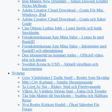
Iron Maiden New Drummer – Simon Dawson Ersätter
Nicko McBrain
Adobe Creative Cloud Download – Gratis För Mac,
Windows, iPad
Adobe Creative Cloud Download – Gratis och Säker
Guide
Clas Ohlson Lediga Jobb – Lager Insjön och butik
Stockholm
Försäkringskassan App Mina Sidor – Logga In med
BankID
Försäkringskassan App Mina Sidor – Inloggning med
BankID och utbetalningar
Den blomstertid nu kommer trailer – Officiell video,
plot och stream
Swedish Krona to USD – Aktuell växelkurs och
konvertering
Nyheter
Grov Vårdslöshet I Trafik Straff – Regler Som Skyddar
Mitt i City Karlstad – Smidig Shoppingguide
Ta Livet Av Sig – Risker, Stöd och Förebyggande
Vilken Är Världens Största Stad – Fakta Och Trender
Tåg från Malmö till Stockholm – Snabba och Hållbara
Resor
Nya Regler Körkort Husbil – Ökad Säkerhet För
Förare