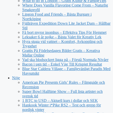
What to do in London – Gratis Kultur & FamiljeTips
Where Does Vanilla Flavoring Come From – Naturlig
Smakprofil
Lingon Food and Friends – Bästa Burgare i
Norrköping
Fjällräven Expedition Down Lite Jacket Dam – Hållbar
Stil
Få bort myror inomhus – Effektiva Tips För Hemmet
Leksaker 6 år pojke – Bästa Valet för Kreativ Lek
Hyra stuga vid vattnet – Komfort, Avkoppling och
Trygghet
Grattis På Födelsedagen Bilder Gratis – Kreativa
Mallar Online
Vad ska blodsockret ligga på – Förstå Normala Nivåer
Bacon i ugn tid – Enkel Väg Till Krispigt Resultat
Blue Star Caldera Village – Familjevänligt Paradis Med
Havsutsikt
Nöje
American Pie Presents Girls’ Rules – Filmguide och
Recension
Super Bowl Halftime Show – Full lista artister och
svensk tid
1 BTC to USD – Aktuell kurs i dollar och SEK
Hankook Winter i*Pike RS2 – Test och grepp för
nordisk vinter