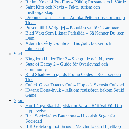
Redmi Note 14 Pro Plus – Pålitlig Prestanda och Värde
Saint Kitts och Nevis – Fakta, turism och
medborgarskap
Drömmen om 11 barn – Annika Petterssons storfamilj i
Tidan
Present till 12-årig tjej – Populära val för 12-åringar
Blad Växt Som Liknar Parkslide – Så Känner Du igen
Dem
Adam Inczèdy-Gombos – Biografi, böcker och
minnesord
Spel
Kingdom Under Fire 2 – Spelguide och Nyheter
State of Decay 2 – Guide för Överlevnad och
Community
Raid Shadow Legends Promo Codes – Resurser och
Tips
Ordlek Gissa Dagens Ord – Upptäck Svenskt Ordspel
Hwang Dong-hyuk – Allt om regissören bakom Squid
Game
Sport
Hur Långa Ska Längdskidor Vara – Rätt Val För Din
Upplevelse
Real Sociedad vs Barcelona – Historisk Seger för
Sociedad
IFK Göteborg mot Sirius – Matchinfo och Biljettköp