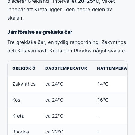
placerar Grekland i intervallet
20–25°C
, vilket
innebär att Kreta ligger i den nedre delen av
skalan.
Jämförelse av grekiska öar
Tre grekiska öar, en tydlig rangordning: Zakynthos
och Kos varmast, Kreta och Rhodos något svalare.
GREKISK Ö
DAGSTEMPERATUR
NATTEMPERATU
Zakynthos
ca 24°C
14°C
Kos
ca 24°C
16°C
Kreta
ca 22°C
–
Rhodos
ca 22°C
–