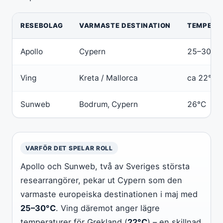
RESEBOLAG
VARMASTE DESTINATION
TEMPERA
Apollo
Cypern
25–30°C
Ving
Kreta / Mallorca
ca 22°C
Sunweb
Bodrum, Cypern
26°C
VARFÖR DET SPELAR ROLL
Apollo och Sunweb, två av Sveriges största
researrangörer, pekar ut Cypern som den
varmaste europeiska destinationen i maj med
25–30°C
. Ving däremot anger lägre
temperaturer för Grekland (
22°C
) – en skillnad