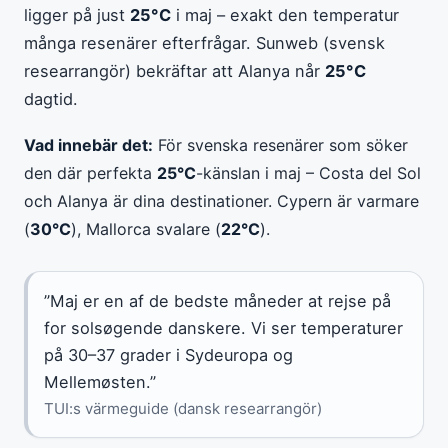
ligger på just
25°C
i maj – exakt den temperatur
många resenärer efterfrågar. Sunweb (svensk
researrangör) bekräftar att Alanya når
25°C
dagtid.
Vad innebär det:
För svenska resenärer som söker
den där perfekta
25°C
-känslan i maj – Costa del Sol
och Alanya är dina destinationer. Cypern är varmare
(
30°C
), Mallorca svalare (
22°C
).
”Maj er en af de bedste måneder at rejse på
for solsøgende danskere. Vi ser temperaturer
på 30–37 grader i Sydeuropa og
Mellemøsten.”
TUI:s värmeguide (dansk researrangör)