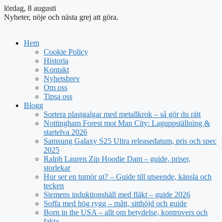
lördag, 8 augusti
Nyheter, nöje och nästa grej att göra.
Hem
Cookie Policy
Historia
Kontakt
Nyhetsbrev
Om oss
Tipsa oss
Blogg
Sortera plastgalgar med metallkrok – så gör du rätt
Nottingham Forest mot Man City: Laguppställning &
startelva 2026
Samsung Galaxy S25 Ultra releasedatum, pris och spec
2025
Ralph Lauren Zip Hoodie Dam – guide, priser,
storlekar
Hur ser en tumör ut? – Guide till utseende, känsla och
tecken
Siemens induktionshäll med fläkt – guide 2026
Soffa med hög rygg – mått, sitthöjd och guide
Born in the USA – allt om betydelse, kontrovers och
fakta