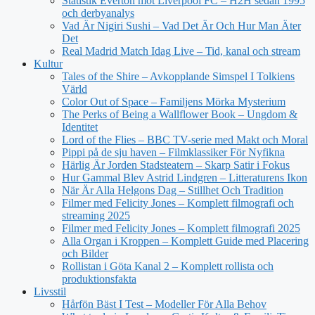
Statistik Everton mot Liverpool FC – H2H sedan 1995
och derbyanalys
Vad Är Nigiri Sushi – Vad Det Är Och Hur Man Äter
Det
Real Madrid Match Idag Live – Tid, kanal och stream
Kultur
Tales of the Shire – Avkopplande Simspel I Tolkiens
Värld
Color Out of Space – Familjens Mörka Mysterium
The Perks of Being a Wallflower Book – Ungdom &
Identitet
Lord of the Flies – BBC TV-serie med Makt och Moral
Pippi på de sju haven – Filmklassiker För Nyfikna
Härlig Är Jorden Stadsteatern – Skarp Satir i Fokus
Hur Gammal Blev Astrid Lindgren – Litteraturens Ikon
När Är Alla Helgons Dag – Stillhet Och Tradition
Filmer med Felicity Jones – Komplett filmografi och
streaming 2025
Filmer med Felicity Jones – Komplett filmografi 2025
Alla Organ i Kroppen – Komplett Guide med Placering
och Bilder
Rollistan i Göta Kanal 2 – Komplett rollista och
produktionsfakta
Livsstil
Hårfön Bäst I Test – Modeller För Alla Behov