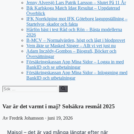
Jenny Alversjö Lars Patrik Larsson – Slutet På 11 År
Bik Karlskoga Match Idag Resultat – Uppdaterad
Överblick
IFK Norrköping mot IFK Göteborg laguppställning –
Startelvor, skador och fakta
Hårfön bäst i test Råd och Rön – Bästa modellerna
2026
B-MCV – Normalvärden, högt och lågt i blodprovet
Vem åkte ur Masked Singer – Allt vi vet just nu
Adam Inczèdy-Gombos – Biografi, Böcker och
Översättningar
Försäkringskassan App Mina Sidor – Logga in med
BankID och se utbetalningar
Försäkringskassan App Mina Sidor – Inloggning med
BankID och utbetalningar
Sök
efter:
Var är det varmt i maj? Solsäkra resmål 2025
Av Fredrik Johansson · juni 19, 2026
Majsol – det är vad många längtar efter när