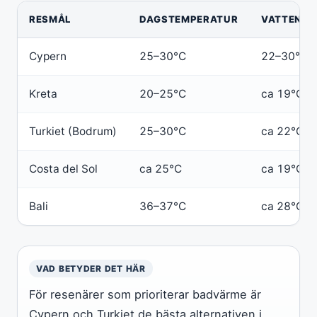
RESMÅL
DAGSTEMPERATUR
VATTENTE
Cypern
25–30°C
22–30°C
Kreta
20–25°C
ca 19°C
Turkiet (Bodrum)
25–30°C
ca 22°C
Costa del Sol
ca 25°C
ca 19°C
Bali
36–37°C
ca 28°C
VAD BETYDER DET HÄR
För resenärer som prioriterar badvärme är
Cypern och Turkiet de bästa alternativen i