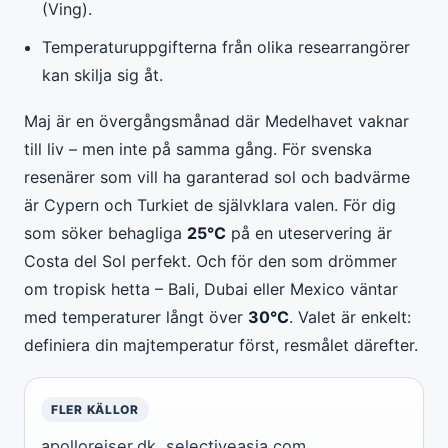
(Ving).
Temperaturuppgifterna från olika researrangörer
kan skilja sig åt.
Maj är en övergångsmånad där Medelhavet vaknar
till liv – men inte på samma gång. För svenska
resenärer som vill ha garanterad sol och badvärme
är Cypern och Turkiet de självklara valen. För dig
som söker behagliga
25°C
på en uteservering är
Costa del Sol perfekt. Och för den som drömmer
om tropisk hetta – Bali, Dubai eller Mexico väntar
med temperaturer långt över
30°C
. Valet är enkelt:
definiera din majtemperatur först, resmålet därefter.
FLER KÄLLOR
apollorejser.dk
,
selectiveasia.com
,