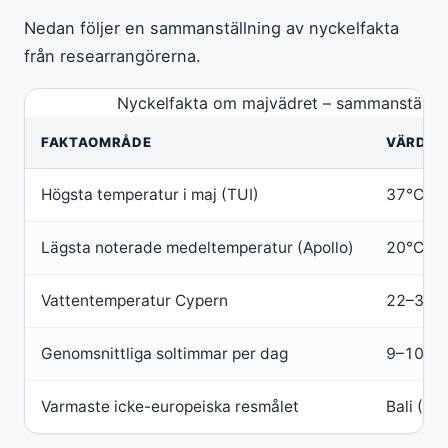
Nedan följer en sammanställning av nyckelfakta
från researrangörerna.
Nyckelfakta om majvädret – sammanställnin
FAKTAOMRÅDE
VÄRDE
Högsta temperatur i maj (TUI)
37°C
Lägsta noterade medeltemperatur (Apollo)
20°C
Vattentemperatur Cypern
22–30°
Genomsnittliga soltimmar per dag
9–10
Varmaste icke-europeiska resmålet
Bali (37