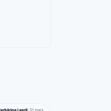
erbäring i april:
31 mars