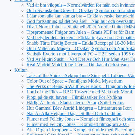
Vad är bra vilopuls – Normalvärden för män och kvinnor
Ont i Svanskotan Gravid – Orsaker, Symtom och Lindri
Låtar som alla kan sjunga bra – Enkla svenska karaokehi
God fortsättning på det nya året – När, hur och översättn
Div 1 Norra Tabell – Sluttabell 2025 Nordic United Mäs
Tipspromenad Frågor om Julen – Gratis PDF:er för Bar
Vad betyder detta tecken – Förklaring av < och > i matt
Snabb Tårta Färdig Botten – Enkla Recept på 10-30 Min
Ont i Mitten av Magen – Orsaker, Symtom och När Sök
Statistik Everton mot Liverpool FC – H2H sedan 1995 o
Vad Är Nigiri Sushi – Vad Det Är Och Hur Man Äter D
Real Madrid Match Idag Live – Tid, kanal och stream
Kultur
Tales of the Shire – Avkopplande Simspel I Tolkiens Vär
Color Out of Space – Familjens Mörka Mysterium
The Perks of Being a Wallflower Book – Ungdom & Iden
Lord of the Flies – BBC TV-serie med Makt och Moral
Pippi på de sju haven – Filmklassiker För Nyfikna
Härlig Är Jorden Stadsteatern – Skarp Satir i Fokus
Hur Gammal Blev Astrid Lindgren – Litteraturens Ikon
När Är Alla Helgons Dag – Stillhet Och Tradition
Filmer med Felicity Jones – Komplett filmografi och str
Filmer med Felicity Jones – Komplett filmografi 2025
Alla Organ i Kroppen – Komplett Guide med Placering o