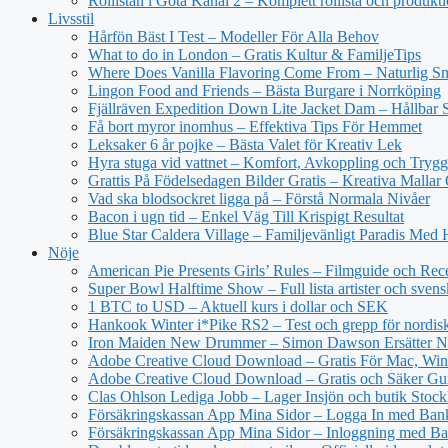
Rollistan i Göta Kanal 2 – Komplett rollista och produkt
Livsstil
Hårfön Bäst I Test – Modeller För Alla Behov
What to do in London – Gratis Kultur & FamiljeTips
Where Does Vanilla Flavoring Come From – Naturlig Sm
Lingon Food and Friends – Bästa Burgare i Norrköping
Fjällräven Expedition Down Lite Jacket Dam – Hållbar S
Få bort myror inomhus – Effektiva Tips För Hemmet
Leksaker 6 år pojke – Bästa Valet för Kreativ Lek
Hyra stuga vid vattnet – Komfort, Avkoppling och Trygg
Grattis På Födelsedagen Bilder Gratis – Kreativa Mallar
Vad ska blodsockret ligga på – Förstå Normala Nivåer
Bacon i ugn tid – Enkel Väg Till Krispigt Resultat
Blue Star Caldera Village – Familjevänligt Paradis Med 
Nöje
American Pie Presents Girls’ Rules – Filmguide och Rec
Super Bowl Halftime Show – Full lista artister och svens
1 BTC to USD – Aktuell kurs i dollar och SEK
Hankook Winter i*Pike RS2 – Test och grepp för nordisk
Iron Maiden New Drummer – Simon Dawson Ersätter N
Adobe Creative Cloud Download – Gratis För Mac, Win
Adobe Creative Cloud Download – Gratis och Säker Gu
Clas Ohlson Lediga Jobb – Lager Insjön och butik Stoc
Försäkringskassan App Mina Sidor – Logga In med Ba
Försäkringskassan App Mina Sidor – Inloggning med Ba