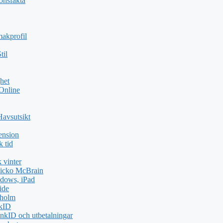
ionsfakta
akprofil
til
het
 Online
Havsutsikt
ension
k tid
 vinter
icko McBrain
dows, iPad
ide
kholm
nkID
nkID och utbetalningar