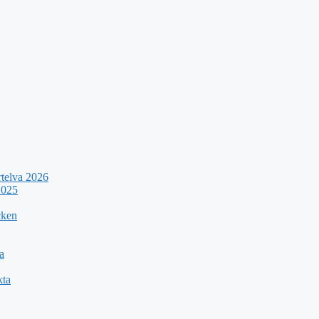
rtelva 2026
2025
cken
a
kta