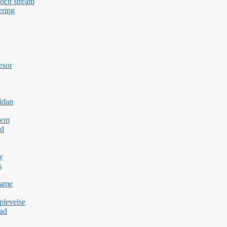
 och stream
ering
esor
idan
Dem
rd
y
s
Game
plevelse
dad