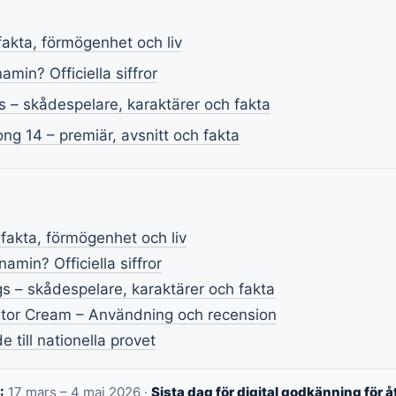
fakta, förmögenhet och liv
min? Officiella siffror
gs – skådespelare, karaktärer och fakta
ng 14 – premiär, avsnitt och fakta
 fakta, förmögenhet och liv
amin? Officiella siffror
ngs – skådespelare, karaktärer och fakta
ator Cream – Användning och recension
 till nationella provet
:
17 mars – 4 maj 2026 ·
Sista dag för digital godkänning för åt