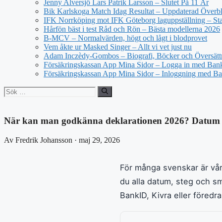
Jenny Alversjö Lars Patrik Larsson – Slutet På 11 År
Bik Karlskoga Match Idag Resultat – Uppdaterad Överbl
IFK Norrköping mot IFK Göteborg laguppställning – Star
Hårfön bäst i test Råd och Rön – Bästa modellerna 2026
B-MCV – Normalvärden, högt och lågt i blodprovet
Vem åkte ur Masked Singer – Allt vi vet just nu
Adam Inczèdy-Gombos – Biografi, Böcker och Översätt
Försäkringskassan App Mina Sidor – Logga in med Bank
Försäkringskassan App Mina Sidor – Inloggning med Ba
Sök
efter:
När kan man godkänna deklarationen 2026? Datum 
Av Fredrik Johansson · maj 29, 2026
För många svenskar är våren
du alla datum, steg och s
BankID, Kivra eller föredra