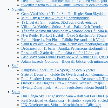
Den blomstertid nu kommer trailer – Officiell video, plot
Swedish Krona to USD – Aktuell växelkurs och konvert
Nyheter
Grov Vårdslöshet I Trafik Straff – Regler Som Skyddar
Mitt i City Karlstad – Smidig Shoppingguide
Ta Livet Av Sig – Risker, Stöd och Förebyggande
Vilken Är Världens Största Stad – Fakta Och Trender
Tåg från Malmö till Stockholm – Snabba och Hållbara R
Nya Regler Körkort Husbil – Ökad Säkerhet För Förare
Redmi Note 14 Pro Plus – Pålitlig Prestanda och Värde
Saint Kitts och Nevis – Fakta, turism och medborgarskap
Drömmen om 11 barn – Annika Petterssons storfamilj i T
Present till 12-årig tjej – Populära val för 12-åringar
Blad Växt Som Liknar Parkslide – Så Känner Du igen 
Adam Inczèdy-Gombos – Biografi, böcker och minneso
Spel
Kingdom Under Fire 2 – Spelguide och Nyheter
State of Decay 2 – Guide för Överlevnad och Communit
Raid Shadow Legends Promo Codes – Resurser och Tip
Ordlek Gissa Dagens Ord – Upptäck Svenskt Ordspel
Hwang Dong-hyuk – Allt om regissören bakom Squid 
Sport
Hur Långa Ska Längdskidor Vara – Rätt Val För Din Up
Real Sociedad vs Barcelona – Historisk Seger för Socie
IFK Göteborg mot Sirius – Matchinfo och Biljettköp