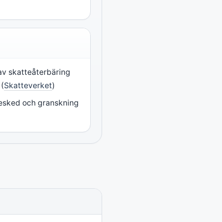
 av skatteåterbäring
 (
Skatteverket
)
besked och granskning