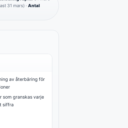
ast 31 mars) ·
Antal
ning av återbäring för
ioner
r som granskas varje
t siffra