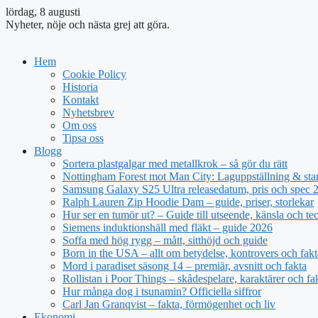
lördag, 8 augusti
Nyheter, nöje och nästa grej att göra.
Hem
Cookie Policy
Historia
Kontakt
Nyhetsbrev
Om oss
Tipsa oss
Blogg
Sortera plastgalgar med metallkrok – så gör du rätt
Nottingham Forest mot Man City: Laguppställning & sta
Samsung Galaxy S25 Ultra releasedatum, pris och spec 
Ralph Lauren Zip Hoodie Dam – guide, priser, storlekar
Hur ser en tumör ut? – Guide till utseende, känsla och te
Siemens induktionshäll med fläkt – guide 2026
Soffa med hög rygg – mått, sitthöjd och guide
Born in the USA – allt om betydelse, kontrovers och fakt
Mord i paradiset säsong 14 – premiär, avsnitt och fakta
Rollistan i Poor Things – skådespelare, karaktärer och fa
Hur många dog i tsunamin? Officiella siffror
Carl Jan Granqvist – fakta, förmögenhet och liv
Ekonomi