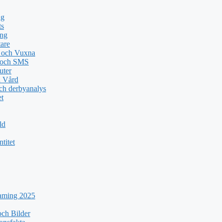
ng
ts
ing
tare
n och Vuxna
e och SMS
uter
a Vård
ch derbyanalys
et
ld
titet
eaming 2025
ch Bilder