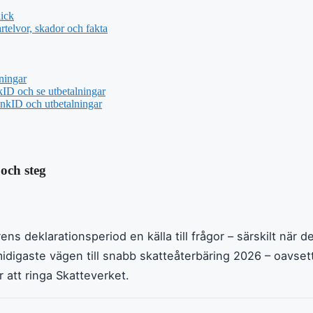
ick
telvor, skador och fakta
ningar
ID och se utbetalningar
nkID och utbetalningar
och steg
s deklarationsperiod en källa till frågor – särskilt när de
midigaste vägen till snabb skatteåterbäring 2026 – oavse
r att ringa Skatteverket.