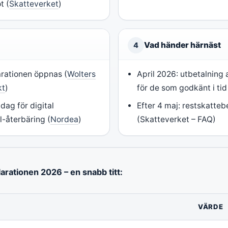
t (
Skatteverket
)
Vad händer härnäst
4
arationen öppnas (
Wolters
April 2026: utbetalning
kt
)
för de som godkänt i tid
dag för digital
Efter 4 maj: restskatte
l-återbäring (
Nordea
)
(Skatteverket – FAQ)
arationen 2026 – en snabb titt:
VÄRDE