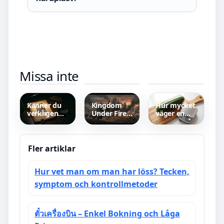
När Ska
Charter
Ute och
Missa inte
Skatten
Från
Cyklar Film
Betalas –
Norrköpings
–
Viktiga
Flygplats –
Netflixpremiär,
Datum 2026
Enkla
rollista och
Solresor
datum 2025
Känner du
Kingdom
Hur mycket
verkligen
Under Fire 2
väger en
din familj? –
– Spelguide
gurka? –
Recension
och Nyheter
Vikter i
och pris
gram
Fler artiklar
Hur vet man om man har löss? Tecken,
symptom och kontrollmetoder
ตั๋วเครื่องบิน – Enkel Bokning och Låga