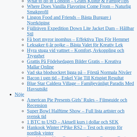
What to do in London – Gratis Kultur & FamiljeTips
Where Does Vanilla Flavoring Come From – Naturlig
Smakprofil
Lingon Food and Friends – Bästa Burgare i
Norrköping
Fjällräven Expedition Down Lite Jacket Dam – Hållbar
Stil
Få bort myror inomhus – Effektiva Tips För Hemmet
Leksaker 6 år pojke – Bästa Valet för Kreativ Lek
Hyra stuga vid vattnet – Komfort, Avkoppling och
Trygghet
Grattis På Födelsedagen Bilder Gratis – Kreativa
Mallar Online
Vad ska blodsockret ligga på – Förstå Normala Nivåer
Bacon i ugn tid – Enkel Väg Till Krispigt Resultat
Blue Star Caldera Village – Familjevänligt Paradis Med
Havsutsikt
Nöje
American Pie Presents Girls’ Rules – Filmguide och
Recension
Super Bowl Halftime Show – Full lista artister och
svensk tid
1 BTC to USD – Aktuell kurs i dollar och SEK
Hankook Winter i*Pike RS2 – Test och grepp för
nordisk vinter