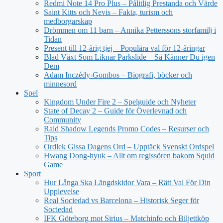
Redmi Note 14 Pro Plus – Pålitlig Prestanda och Värde
Saint Kitts och Nevis – Fakta, turism och
medborgarskap
Drömmen om 11 barn – Annika Petterssons storfamilj i
Tidan
Present till 12-årig tjej – Populära val för 12-åringar
Blad Växt Som Liknar Parkslide – Så Känner Du igen
Dem
Adam Inczèdy-Gombos – Biografi, böcker och
minnesord
Spel
Kingdom Under Fire 2 – Spelguide och Nyheter
State of Decay 2 – Guide för Överlevnad och
Community
Raid Shadow Legends Promo Codes – Resurser och
Tips
Ordlek Gissa Dagens Ord – Upptäck Svenskt Ordspel
Hwang Dong-hyuk – Allt om regissören bakom Squid
Game
Sport
Hur Långa Ska Längdskidor Vara – Rätt Val För Din
Upplevelse
Real Sociedad vs Barcelona – Historisk Seger för
Sociedad
IFK Göteborg mot Sirius – Matchinfo och Biljettköp