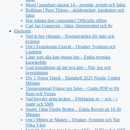
Mord i paradiset säsong 14 – premiär, avsnitt och fakta
Rollistan i Poor Things – skådespelare, karaktärer och
fakta
Hur många dog i tsunamin? Officiella siffror
Carl Jan Granqvist – fakta, förmögenhet och liv
Ekonomi
Vad är bra vilopuls – Normalvärden för män och
kvinnor
Ont i Svanskotan Gravid – Orsaker, Symtom och
Lindring
Låtar som alla kan sjunga bra – Enkla svenska
karaokehits
God fortsättning på det nya året – När, hur och
översättning
Div 1 Norra Tabell – Sluttabell 2025 Nordic United
Mästare
Tipspromenad Frågor om Julen – Gratis PDF:er för
Barn och Vuxna
Vad betyder detta tecken – Förklaring av < och > i
matte och SMS
Snabb Tårta Färdig Botten – Enkla Recept på 10-30
Minuter
Ont i Mitten av Magen – Orsaker, Symtom och När
Söka Vård