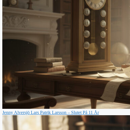
Jenny Alversjö Lars Patrik Larsson – Slutet På 11 År