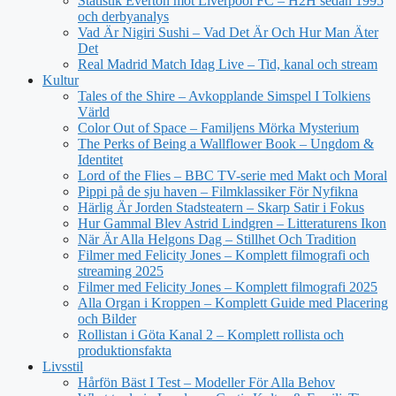
Statistik Everton mot Liverpool FC – H2H sedan 1995
och derbyanalys
Vad Är Nigiri Sushi – Vad Det Är Och Hur Man Äter
Det
Real Madrid Match Idag Live – Tid, kanal och stream
Kultur
Tales of the Shire – Avkopplande Simspel I Tolkiens
Värld
Color Out of Space – Familjens Mörka Mysterium
The Perks of Being a Wallflower Book – Ungdom &
Identitet
Lord of the Flies – BBC TV-serie med Makt och Moral
Pippi på de sju haven – Filmklassiker För Nyfikna
Härlig Är Jorden Stadsteatern – Skarp Satir i Fokus
Hur Gammal Blev Astrid Lindgren – Litteraturens Ikon
När Är Alla Helgons Dag – Stillhet Och Tradition
Filmer med Felicity Jones – Komplett filmografi och
streaming 2025
Filmer med Felicity Jones – Komplett filmografi 2025
Alla Organ i Kroppen – Komplett Guide med Placering
och Bilder
Rollistan i Göta Kanal 2 – Komplett rollista och
produktionsfakta
Livsstil
Hårfön Bäst I Test – Modeller För Alla Behov