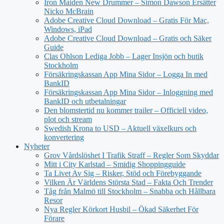
Iron Maiden New Drummer – Simon Dawson Ersätter
Nicko McBrain
Adobe Creative Cloud Download – Gratis För Mac,
Windows, iPad
Adobe Creative Cloud Download – Gratis och Säker
Guide
Clas Ohlson Lediga Jobb – Lager Insjön och butik
Stockholm
Försäkringskassan App Mina Sidor – Logga In med
BankID
Försäkringskassan App Mina Sidor – Inloggning med
BankID och utbetalningar
Den blomstertid nu kommer trailer – Officiell video,
plot och stream
Swedish Krona to USD – Aktuell växelkurs och
konvertering
Nyheter
Grov Vårdslöshet I Trafik Straff – Regler Som Skyddar
Mitt i City Karlstad – Smidig Shoppingguide
Ta Livet Av Sig – Risker, Stöd och Förebyggande
Vilken Är Världens Största Stad – Fakta Och Trender
Tåg från Malmö till Stockholm – Snabba och Hållbara
Resor
Nya Regler Körkort Husbil – Ökad Säkerhet För
Förare