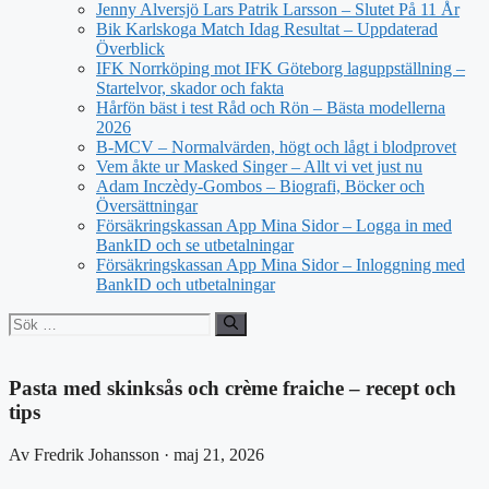
Jenny Alversjö Lars Patrik Larsson – Slutet På 11 År
Bik Karlskoga Match Idag Resultat – Uppdaterad
Överblick
IFK Norrköping mot IFK Göteborg laguppställning –
Startelvor, skador och fakta
Hårfön bäst i test Råd och Rön – Bästa modellerna
2026
B-MCV – Normalvärden, högt och lågt i blodprovet
Vem åkte ur Masked Singer – Allt vi vet just nu
Adam Inczèdy-Gombos – Biografi, Böcker och
Översättningar
Försäkringskassan App Mina Sidor – Logga in med
BankID och se utbetalningar
Försäkringskassan App Mina Sidor – Inloggning med
BankID och utbetalningar
Sök
efter:
Pasta med skinksås och crème fraiche – recept och
tips
Av Fredrik Johansson · maj 21, 2026