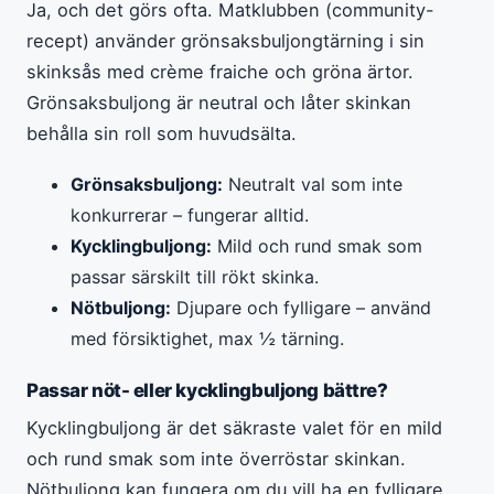
Ja, och det görs ofta. Matklubben (community-
recept) använder grönsaksbuljongtärning i sin
skinksås med crème fraiche och gröna ärtor.
Grönsaksbuljong är neutral och låter skinkan
behålla sin roll som huvudsälta.
Grönsaksbuljong:
Neutralt val som inte
konkurrerar – fungerar alltid.
Kycklingbuljong:
Mild och rund smak som
passar särskilt till rökt skinka.
Nötbuljong:
Djupare och fylligare – använd
med försiktighet, max ½ tärning.
Passar nöt- eller kycklingbuljong bättre?
Kycklingbuljong är det säkraste valet för en mild
och rund smak som inte överröstar skinkan.
Nötbuljong kan fungera om du vill ha en fylligare