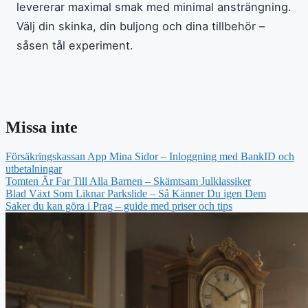
levererar maximal smak med minimal ansträngning.
Välj din skinka, din buljong och dina tillbehör –
såsen tål experiment.
Missa inte
Försäkringskassan App Mina Sidor – Inloggning med BankID och
utbetalningar
Tomten Är Far Till Alla Barnen – Skämtsam Julklassiker
Blad Växt Som Liknar Parkslide – Så Känner Du igen Dem
Saker du kan göra i Prag – guide med priser och tips