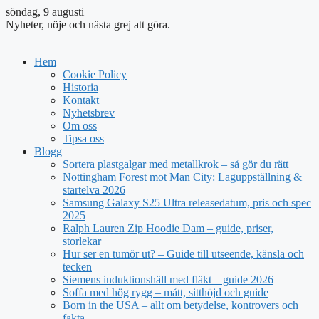
söndag, 9 augusti
Nyheter, nöje och nästa grej att göra.
Hem
Cookie Policy
Historia
Kontakt
Nyhetsbrev
Om oss
Tipsa oss
Blogg
Sortera plastgalgar med metallkrok – så gör du rätt
Nottingham Forest mot Man City: Laguppställning &
startelva 2026
Samsung Galaxy S25 Ultra releasedatum, pris och spec
2025
Ralph Lauren Zip Hoodie Dam – guide, priser,
storlekar
Hur ser en tumör ut? – Guide till utseende, känsla och
tecken
Siemens induktionshäll med fläkt – guide 2026
Soffa med hög rygg – mått, sitthöjd och guide
Born in the USA – allt om betydelse, kontrovers och
fakta