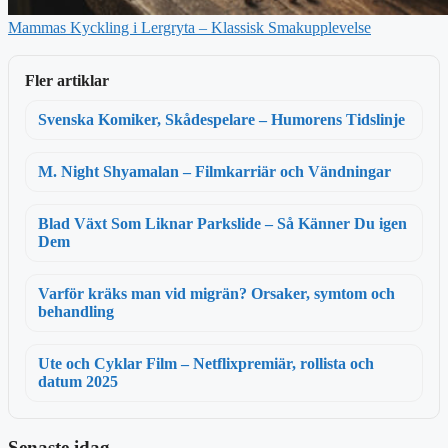
Mammas Kyckling i Lergryta – Klassisk Smakupplevelse
Fler artiklar
Svenska Komiker, Skådespelare – Humorens Tidslinje
M. Night Shyamalan – Filmkarriär och Vändningar
Blad Växt Som Liknar Parkslide – Så Känner Du igen
Dem
Varför kräks man vid migrän? Orsaker, symtom och
behandling
Ute och Cyklar Film – Netflixpremiär, rollista och
datum 2025
Senaste idag