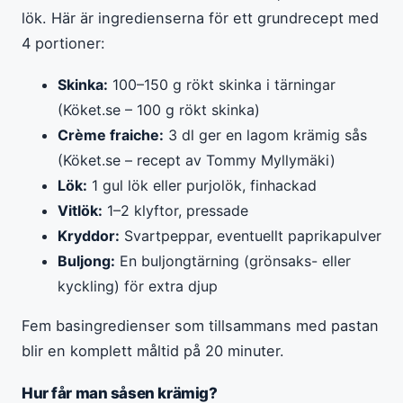
lök. Här är ingredienserna för ett grundrecept med
4 portioner:
Skinka:
100–150 g rökt skinka i tärningar
(Köket.se – 100 g rökt skinka)
Crème fraiche:
3 dl ger en lagom krämig sås
(Köket.se – recept av Tommy Myllymäki)
Lök:
1 gul lök eller purjolök, finhackad
Vitlök:
1–2 klyftor, pressade
Kryddor:
Svartpeppar, eventuellt paprikapulver
Buljong:
En buljongtärning (grönsaks- eller
kyckling) för extra djup
Fem basingredienser som tillsammans med pastan
blir en komplett måltid på 20 minuter.
Hur får man såsen krämig?